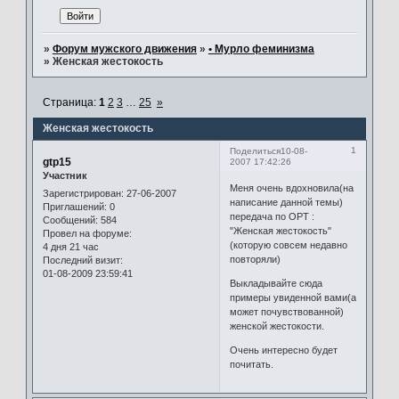
»
Форум мужского движения
»
• Мурло феминизма
»
Женская жестокость
Страница:
1
2
3
…
25
»
Женская жестокость
1
Поделиться
10-08-
gtp15
2007 17:42:26
Участник
Меня очень вдохновила(на
Зарегистрирован
: 27-06-2007
написание данной темы)
Приглашений:
0
передача по ОРТ :
Сообщений:
584
"Женская жестокость"
Провел на форуме:
(которую совсем недавно
4 дня 21 час
повторяли)
Последний визит:
01-08-2009 23:59:41
Выкладывайте сюда
примеры увиденной вами(а
может почувствованной)
женской жестокости.
Очень интересно будет
почитать.