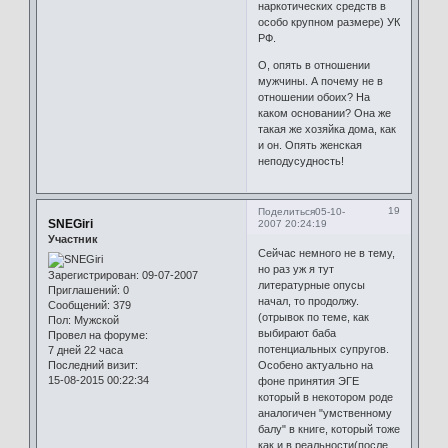
наркотических средств в
особо крупном размере) УК
РФ.
О, опять в отношении
мужчины. А почему не в
отношении обоих? На
каком основании? Она же
такая же хозяйка дома, как
и он. Опять женская
неподусудность!
19
Поделиться
05-10-
SNEGiri
2007 20:24:19
Участник
Сейчас немного не в тему,
но раз уж я тут
Зарегистрирован
: 09-07-2007
литературные опусы
Приглашений:
0
начал, то продолжу.
Сообщений:
379
(отрывок по теме, как
Пол:
Мужской
выбирают баба
Провел на форуме:
потенциальных супругов.
7 дней 22 часа
Последний визит:
Особено актуально на
15-08-2015 00:22:34
фоне принятия ЭГЕ
который в некотором роде
аналогичен "умственному
балу" в книге, который тоже
как и в реальности(после