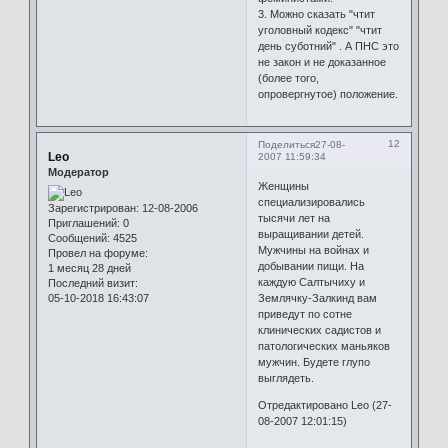
3. Можно сказать "чтит
уголовный кодекс" "чтит
день суботний" . А ПНС это
не закон и не доказанное
(более того,
опровергнутое) положение.
12
Поделиться
27-08-
Leo
2007 11:59:34
Модератор
Женщины
специализировались
Зарегистрирован
: 12-08-2006
тысячи лет на
Приглашений:
0
выращивании детей.
Сообщений:
4525
Мужчины на войнах и
Провел на форуме:
добывании пищи. На
1 месяц 28 дней
каждую Салтычиху и
Последний визит:
05-10-2018 16:43:07
Землячку-Залкинд вам
приведут по сотне
клинических садистов и
патологических маньяков
мужчин. Будете глупо
выглядеть.
Отредактировано Leo (27-
08-2007 12:01:15)