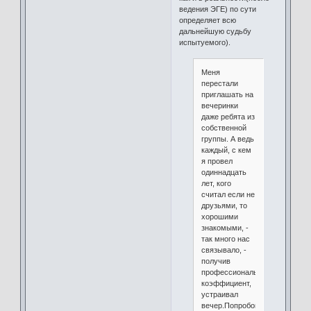
ведения ЭГЕ) по сути
определяет всю
дальнейшую судьбу
испытуемого).
Меня
перестали
приглашать на
вечеринки
даже ребята из
собственной
группы. А ведь
каждый, с кем
я провел
одиннадцать
лет, кого
считал если не
друзьями, то
хорошими
знакомыми, -
так много нас
связывало, -
получив
профессиональный
коэффициент,
устраивал
вечер.Попробовал