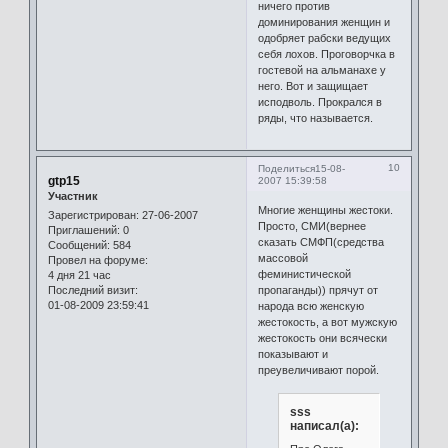
ничего против
доминирования женщин и
одобряет рабски ведущих
себя лохов. Проговорчка в
гостевой на альманахе у
него. Вот и защищает
исподволь. Прокрался в
ряды, что называется.
10
Поделиться
15-08-
gtp15
2007 15:39:58
Участник
Многие женщины жестоки.
Зарегистрирован
: 27-06-2007
Просто, СМИ(вернее
Приглашений:
0
сказать СМФП(средства
Сообщений:
584
массовой
Провел на форуме:
феминистической
4 дня 21 час
пропаганды)) прячут от
Последний визит:
01-08-2009 23:59:41
народа всю женскую
жестокость, а вот мужскую
жестокость они всячески
показывают и
преувеличивают порой.
sss
написал(а):