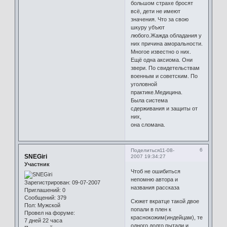
большом страхе бросят
всё, дети не имеют
значения. Что за свою
шкуру убъют
любого.Жажда обладания у
них причина аморальности.
Многое известно о них.
Ещё одна аксиома. Они
звери. По свидетельствам
военным и советским. По
уголовной
практике.Медицина.
Была система
сдерживания и защиты от
них,
она сломана.
6
Поделиться
11-08-
SNEGiri
2007 19:34:27
Участник
Чтоб не ошибиться
непомню автора и
Зарегистрирован
: 09-07-2007
названия рассказа
Приглашений:
0
Сообщений:
379
Сюжет вкратце такой двое
Пол:
Мужской
попали в плен к
Провел на форуме:
краснокожим(индейцам), те
7 дней 22 часа
одного долго пытали и