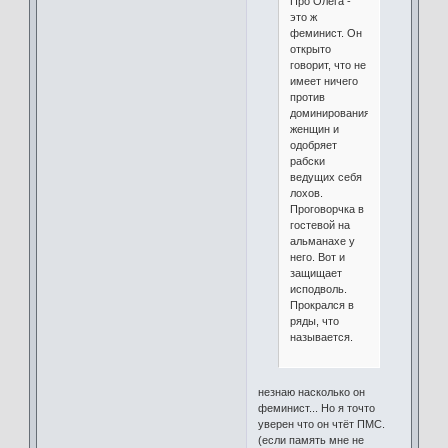
Про Олега -
это ж
феминист. Он
открыто
говорит, что не
имеет ничего
против
доминирования
женщин и
одобряет
рабски
ведущих себя
лохов.
Проговорчка в
гостевой на
альманахе у
него. Вот и
защищает
исподволь.
Прокрался в
ряды, что
называется.
незнаю насколько он
феминист... Но я точто
уверен что он чтёт ПМС.
(если память мне не