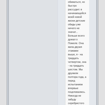
обижаться, но
быстро
рассудил: в
начинающейся
моей новой
жизни детские
обиды уже
ничего не
значат...
Больше всего
думал о
Помеле. Она
жила двумя
этажами
выше, я - на
тридцать
четвертом, она
- на тридцать
шестом. Мы
дружили
полтора года, а
перед
испытанием
впервые
поцеловались.
Никогда не
забуду
серебристого