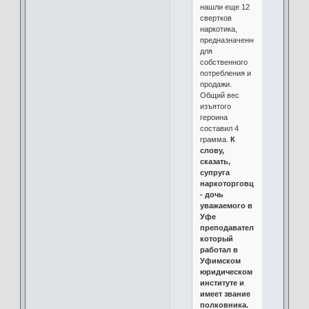
нашли еще 12
свертков
наркотика,
предназначенного
для
собственного
потребления и
продажи.
Общий вес
изъятого
героина
составил 4
грамма.
К
слову,
сказать,
супруга
наркоторговца
- дочь
уважаемого в
Уфе
преподавателя,
который
работал в
Уфимском
юридическом
институте и
имеет звание
полковника.