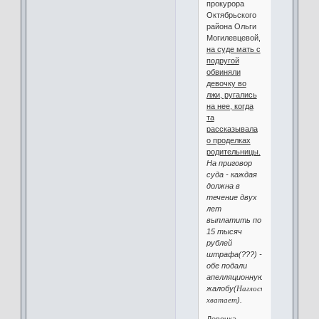
прокурора
Октябрьского
района Ольги
Могилевцевой,
на суде мать с
подругой
обвиняли
девочку во
лжи, ругались
на нее, когда
та
рассказывала
о проделках
родительницы.
На приговор
суда - каждая
должна в
течение двух
лет
выплатить по
15 тысяч
рублей
штрафа(???) -
обе подали
апелляционную
жалобу(
Наглости
хватает
).