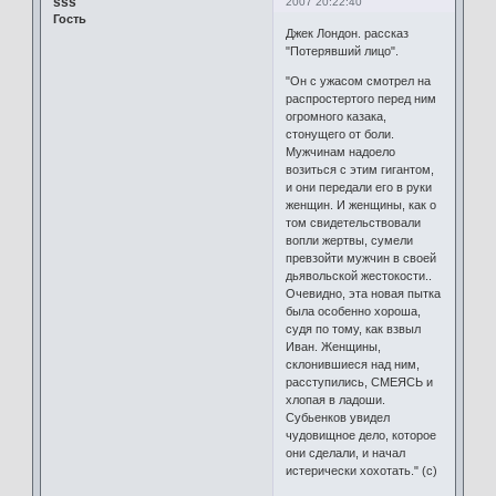
sss
2007 20:22:40
Гость
Джек Лондон. рассказ
"Потерявший лицо".
"Он с ужасом смотрел на
распростертого перед ним
огромного казака,
стонущего от боли.
Мужчинам надоело
возиться с этим гигантом,
и они передали его в руки
женщин. И женщины, как о
том свидетельствовали
вопли жертвы, сумели
превзойти мужчин в своей
дьявольской жестокости..
Очевидно, эта новая пытка
была особенно хороша,
судя по тому, как взвыл
Иван. Женщины,
склонившиеся над ним,
расступились, СМЕЯСЬ и
хлопая в ладоши.
Субьенков увидел
чудовищное дело, которое
они сделали, и начал
истерически хохотать." (c)