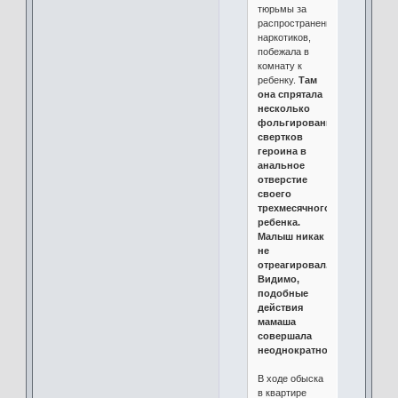
тюрьмы за
распространение
наркотиков,
побежала в
комнату к
ребенку.
Там
она спрятала
несколько
фольгированных
свертков
героина в
анальное
отверстие
своего
трехмесячного
ребенка.
Малыш никак
не
отреагировал.
Видимо,
подобные
действия
мамаша
совершала
неоднократно.
В ходе обыска
в квартире