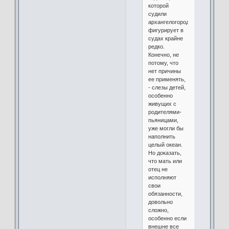
которой
судили
архангелогородок,
фигурирует в
судах крайне
редко.
Конечно, не
потому, что
нет причины
ее применять,
- слезы детей,
особенно
живущих с
родителями-
пьяницами,
уже могли бы
наполнить
целый океан.
Но доказать,
что мать или
отец не
исполняют
свои
обязанности,
довольно
сложно,
особенно если
внешне все