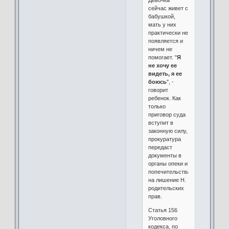
Девочка
сейчас живет с
бабушкой,
мать у них
практически не
появляется и
ничем не
помогает. "
Я
не хочу ее
видеть, я ее
боюсь
", -
говорит
ребенок. Как
только
приговор суда
вступит в
законную силу,
прокуратура
передаст
документы в
органы опеки и
попечительства
на лишение Н.
родительских
прав.
Статья 156
Уголовного
кодекса, по