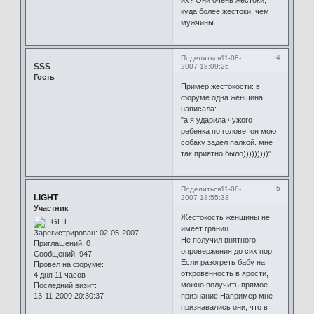
куда более жестоки, чем
мужчины.
4
Поделиться
11-08-
SSS
2007 18:09:26
Гость
Пример жестокости: в
форуме одна женщина
написала:
"а я ударила чужого
ребенка по голове. он мою
собаку задел палкой. мне
так приятно было)))))))))"
5
Поделиться
11-08-
LIGHT
2007 18:55:33
Участник
Жестокость женщины не
имеет границ.
Зарегистрирован
: 02-05-2007
Не получил внятного
Приглашений:
0
опровержения до сих пор.
Сообщений:
947
Если разогреть бабу на
Провел на форуме:
откровенность в ярости,
4 дня 11 часов
можно получить прямое
Последний визит:
13-11-2009 20:30:37
признание.Например мне
признавались они, что в