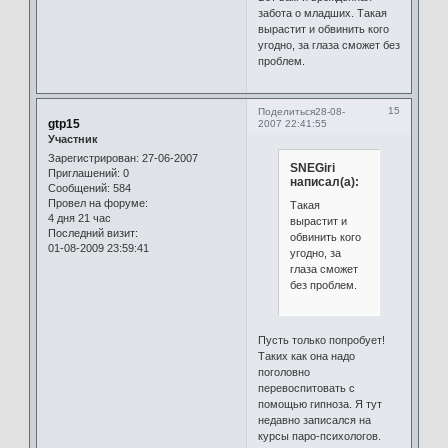
забота о младших. Такая
вырастит и обвинить кого
угодно, за глаза сможет без
проблем.
15
Поделиться
28-08-
gtp15
2007 22:41:55
Участник
Зарегистрирован
: 27-06-2007
SNEGiri
Приглашений:
0
написал(а):
Сообщений:
584
Провел на форуме:
Такая
4 дня 21 час
вырастит и
Последний визит:
обвинить кого
01-08-2009 23:59:41
угодно, за
глаза сможет
без проблем.
Пусть только попробует!
Таких как она надо
поголовно
перевоспитовать с
помощью гипноза. Я тут
недавно записался на
курсы паро-психологов.