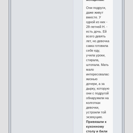
Они подруги,
даже живут
вместе. У
одной из них -
28-летней Н. -
есть дочь. Ей
всего девять
лет, но девочка
сама готовила
себе еду,
учила уроки,
стирала,
штопала. Мать
мало
интересовалась
жизнью
дочери, а за
дырку, которую
они с подругой
обнаружили на
колготках
девочки,
устроили той
экзекуцию.
Привязали к
кухонному
столу и били