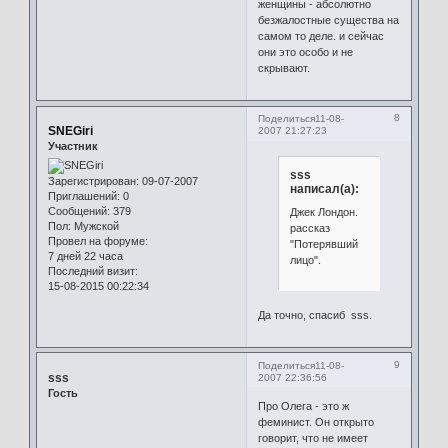
женщины - абсолютно
безжалостные существа на
самом то деле. и сейчас
они это особо и не
скрывают.
8
Поделиться
11-08-
SNEGiri
2007 21:27:23
Участник
sss
Зарегистрирован
: 09-07-2007
написал(а):
Приглашений:
0
Сообщений:
379
Джек Лондон.
Пол:
Мужской
рассказ
Провел на форуме:
"Потерявший
7 дней 22 часа
лицо".
Последний визит:
15-08-2015 00:22:34
Да точно, спасиб sss.
9
Поделиться
11-08-
sss
2007 22:36:56
Гость
Про Олега - это ж
феминист. Он открыто
говорит, что не имеет