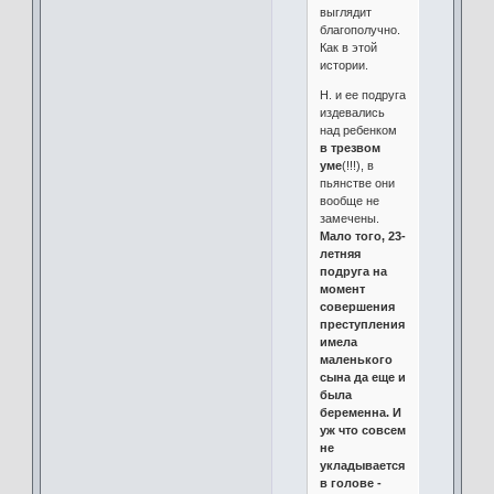
выглядит
благополучно.
Как в этой
истории.
Н. и ее подруга
издевались
над ребенком
в трезвом
уме
(!!!), в
пьянстве они
вообще не
замечены.
Мало того, 23-
летняя
подруга на
момент
совершения
преступления
имела
маленького
сына да еще и
была
беременна. И
уж что совсем
не
укладывается
в голове -