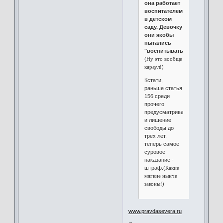
она работает
воспитателем
в детском
саду. Девочку
они якобы
пытались
"воспитывать"...
(
Ну это вообще
караул!
)
Кстати,
раньше статья
156 среди
прочего
предусматривала
и лишение
свободы до
трех лет,
теперь самое
суровое
наказание -
штраф.(
Какие
мягкие нынче
законы!
)
www.pravdasevera.ru