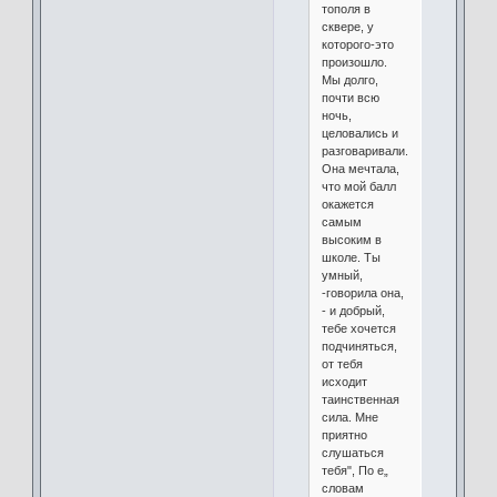
тополя в
сквере, у
которого-это
произошло.
Мы долго,
почти всю
ночь,
целовались и
разговаривали.
Она мечтала,
что мой балл
окажется
самым
высоким в
школе. Ты
умный,
-говорила она,
- и добрый,
тебе хочется
подчиняться,
от тебя
исходит
таинственная
сила. Мне
приятно
слушаться
тебя", По е„
словам