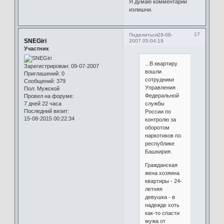
Я думаю комментарии
излишни.
17
Поделиться
29-08-
SNEGiri
2007 05:04:19
Участник
...В квартиру
Зарегистрирован
: 09-07-2007
вошли
Приглашений:
0
сотрудники
Сообщений:
379
Управления
Пол:
Мужской
Федеральной
Провел на форуме:
службы
7 дней 22 часа
Последний визит:
России по
15-08-2015 00:22:34
контролю за
оборотом
наркотиков по
республике
Башкирия.
Гражданская
жена хозяина
квартиры - 24-
летняя
девушка - в
надежде хоть
как-то спасти
мужа от