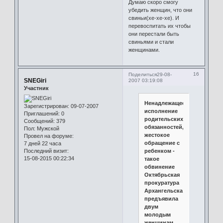
Думаю скоро смогу
убедить женщин, что они
свиньи(хе-хе-хе). И
перевоспитать их чтобы
они перестали быть
свиньями и стали
женщинами.
16
Поделиться
29-08-
SNEGiri
2007 03:19:08
Участник
Ненадлежащее
Зарегистрирован
: 09-07-2007
исполнение
Приглашений:
0
родительских
Сообщений:
379
обязанностей,
Пол:
Мужской
жестокое
Провел на форуме:
обращение с
7 дней 22 часа
Последний визит:
ребенком -
15-08-2015 00:22:34
такое
обвинение
Октябрьская
прокуратура
Архангельска
предъявила
двум
молодым
женщинам.