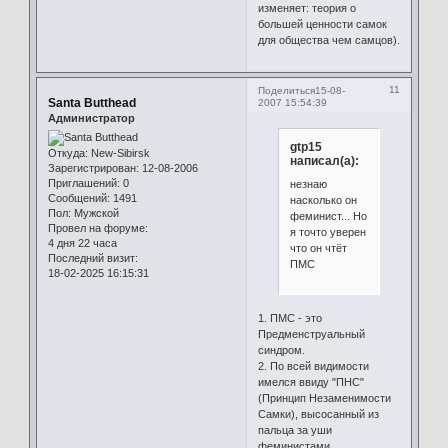
изменяет: теория о
большей ценности самок
для общества чем самцов).
11
Поделиться
15-08-
Santa Butthead
2007 15:54:39
Администратор
gtp15
Откуда:
New-Sibirsk
написал(а):
Зарегистрирован
: 12-08-2006
Приглашений:
0
незнаю
Сообщений:
1491
насколько он
Пол:
Мужской
феминист... Но
Провел на форуме:
я точто уверен
4 дня 22 часа
что он чтёт
Последний визит:
ПМС
18-02-2025 16:15:31
1. ПМС - это
Предменструальный
синдром.
2. По всей видимости
имелся ввиду "ПНС"
(Принцип Незаменимости
Самки), высосанный из
пальца за уши
феминистами.