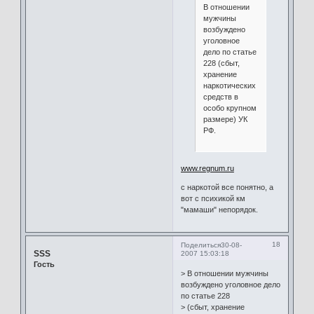
В отношении
мужчины
возбуждено
уголовное
дело по статье
228 (сбыт,
хранение
наркотических
средств в
особо крупном
размере) УК
РФ.
www.regnum.ru
с наркотой все понятно, а
вот с психикой км
"мамаши" непорядок.
18
Поделиться
30-08-
SSS
2007 15:03:18
Гость
> В отношении мужчины
возбуждено уголовное дело
по статье 228
> (сбыт, хранение