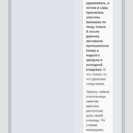
удерживать, а
потом и сама
принялась
хлестать
малышку по
лицу, спине.
А после
девочку
заставили
пропылесосить
ковер и
надолго
заперли в
холодной
кладовке.
И
это только то,
что доказано
следствием.
Тревогу забила
учительница,
заметив
красные,
распухшие
руки своей
ученицы. По
словам
помощника