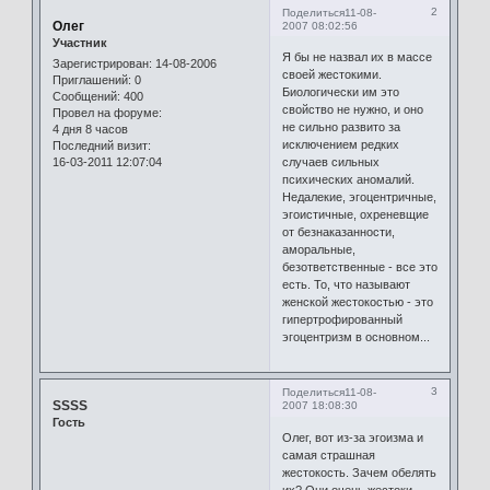
2
Поделиться
11-08-
Олег
2007 08:02:56
Участник
Я бы не назвал их в массе
Зарегистрирован
: 14-08-2006
своей жестокими.
Приглашений:
0
Биологически им это
Сообщений:
400
свойство не нужно, и оно
Провел на форуме:
не сильно развито за
4 дня 8 часов
исключением редких
Последний визит:
16-03-2011 12:07:04
случаев сильных
психических аномалий.
Недалекие, эгоцентричные,
эгоистичные, охреневщие
от безнаказанности,
аморальные,
безответственные - все это
есть. То, что называют
женской жестокостью - это
гипертрофированный
эгоцентризм в основном...
3
Поделиться
11-08-
SSSS
2007 18:08:30
Гость
Олег, вот из-за эгоизма и
самая страшная
жестокость. Зачем обелять
их? Они очень жестоки,