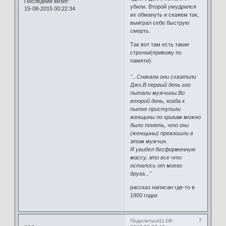
Последний визит:
убили. Второй умудрился
15-08-2015 00:22:34
их обмануть и скажем так,
выиграл себе быструю
смерть.
Так вот там есть такие
строчки(привожу по
памяти):
"...Сначала они схватили
Джо.В первый день его
пытали мужчины.Во
второй день, когда к
пытке приступили
женщины по крикам можно
было понять, что они
(женщины) превзошли в
этом мужчин.
Я увидел бесформенную
массу, это все что
осталось от моего
друга..."
рассказ написан где-то в
1900 годах
7
Поделиться
11-08-