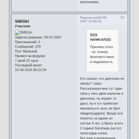
мужчинами.
14
Поделиться
28-08-
SNEGiri
2007 22:09:33
Участник
SSS
Зарегистрирован
: 09-07-2007
написал(а):
Приглашений:
0
Сообщений:
379
Причина этого
Пол:
Мужской
- их эгоизм,
Провел на форуме:
безответственность
7 дней 22 часа
и недалекость.
Последний визит:
15-08-2015 00:22:34
Кто сказал, что девчонки не
ябеды
? :haha:
Рассказывал мне тут один
папа у него двое мальчик и
девчонка, ну играют то
дасе, ну и тут прибегает
жаловаться, мол, ее брат
обидел(ударил). Вроде все
понятно за одним но
сестре 9 лет, а брату всего
2 годика! Богатырь растет,
непогодам силен.
Вот вам и врожденная