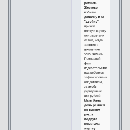
ремнем.
Жестоко
избили
девочку и за
"двойку"
,
причем
плохую оценку
они заметили
летом, когда
занятия в
школе уже
закончились.
Последний
факт
издевательства
над ребенком,
зафиксированный
следствием, -
за якобы
украденные
сто рублей.
Мать била
дочь ремнем
по кистям
рук, а
подруга
помогала
жертву