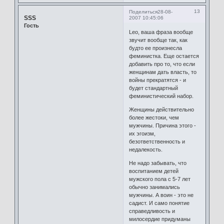
13
Поделиться
28-08-
SSS
2007 10:45:06
Гость
Leo, ваша фраза вообще
звучит вообще так, как
будто ее произнесла
феминистка. Еще остается
добавить про то, что если
женщинам дать власть, то
войны прекратятся - и
будет стандартный
феминистический набор.
Женщины действительно
более жестоки, чем
мужчины. Причина этого -
их эгоизм,
безответственность и
недалекость.
Не надо забывать, что
воспитанием детей
мужского пола с 5-7 лет
обычно занимались
мужчины. А воин - это не
садист. И само понятие
справедливость и
милосердие придуманы