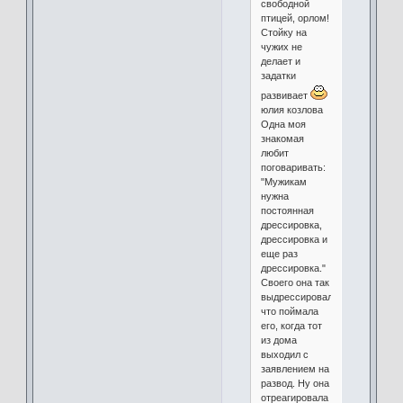
свободной
птицей, орлом!
Стойку на
чужих не
делает и
задатки
развивает
юлия козлова
Одна моя
знакомая
любит
поговаривать:
"Мужикам
нужна
постоянная
дрессировка,
дрессировка и
еще раз
дрессировка."
Своего она так
выдрессировала,
что поймала
его, когда тот
из дома
выходил с
заявлением на
развод. Ну она
отреагировала