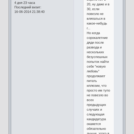
4 дня 23 часа
20, ну даже и в
Последний визит:
30, если
16-06-2014 21:38:40
повезло не
вляпаться в
какое-нибудь
г...
Но когда
сорокалетние
дяди после
развода и
нескольких
безуспешных
попыток найти
себе "новую
любовь"
продолжают
питать
иллюзии, что
просто им тупо
не повезло во
всех
предыдущих
случаях и
следующая
кандидатура
окажется
обязательно
лучше, этого я