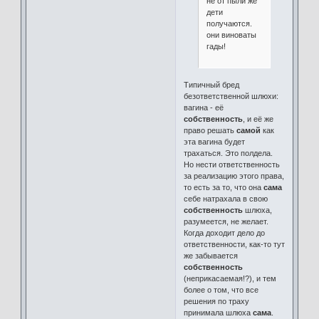
не от пыли же
дети
получаются.
они виноваты
гады!
Типичный бред
безответственной шлюхи:
вагина - её
собственность
, и её же
право решать
самой
как
эта вагина будет
трахаться. Это полдела.
Но нести ответственность
за реализацию этого права,
то есть за то, что она
сама
себе натрахала в свою
собственность
шлюха,
разумеется, не желает.
Когда доходит дело до
ответственности, как-то тут
же забывается
собственность
(неприкасаемая!?), и тем
более о том, что все
решения по траху
принимала шлюха
сама
.