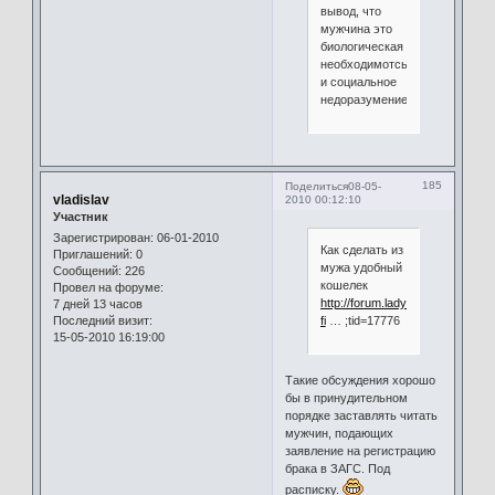
вывод, что
мужчина это
биологическая
необходимотсь
и социальное
недоразумение...
185
Поделиться
08-05-
vladislav
2010 00:12:10
Участник
Зарегистрирован
: 06-01-2010
Как сделать из
Приглашений:
0
мужа удобный
Сообщений:
226
кошелек
Провел на форуме:
http://forum.lady.mail.ru/topic.htm
7 дней 13 часов
fi
… ;tid=17776
Последний визит:
15-05-2010 16:19:00
Такие обсуждения хорошо
бы в принудительном
порядке заставлять читать
мужчин, подающих
заявление на регистрацию
брака в ЗАГС. Под
расписку.