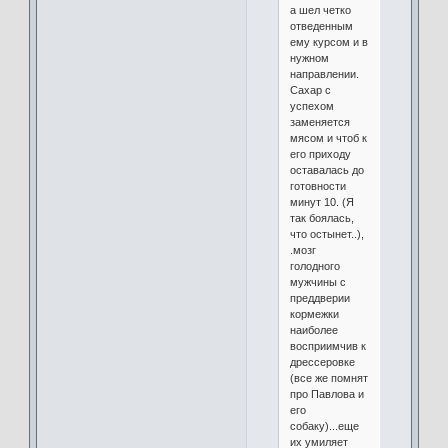
а шел четко
отведенным
ему курсом и в
нужном
направлении.
Сахар с
успехом
заменяется
мясом и чтоб к
его приходу
оставалась до
готовности
минут 10. (Я
так боялась,
что остынет..),
.мозг
голодного
мужчины с
преддверии
кормежки
наиболее
восприимчив к
дрессеровке
(все же помнят
про Павлова и
его
собаку)...еще
их умиляет