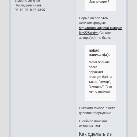
1 месяц 28 дней
Или аноним?
Последний визит:
05-10-2018 16:43:07
Нарыл на вот этом
женском форуме.
http://forum.lady.mail.ru/topics.html?
fid=22&ord=a
Ссылок
автора(ов) не было.
nobad
написал(а):
Меня больше
всего
поражает
реакция баб на
такое: "юмор",
"смешно", "это
же по приколу!
Никакого юмора. Чисто
деловое обсуждение.
Я сейчас поискал
источник. Вот:
Как сделать из