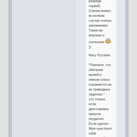
разряда
червей.
Слизни может,
во всяком
случае оченнь
напоминают.
Такие же
мерзкие и
скользкие
))
Mary Русалка
"Помните, что
обитание
мужей в
неволе плохо
отражается на
их природных
задатках." -
это только
если
дрессировка
прошла
неудачно.
Если удачно -
Муж чувствует
себя