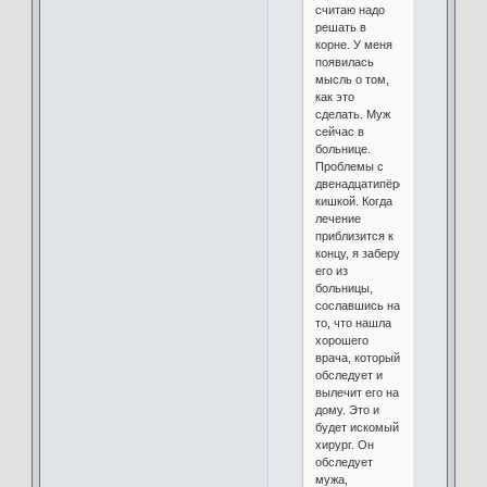
считаю надо
решать в
корне. У меня
появилась
мысль о том,
как это
сделать. Муж
сейчас в
больнице.
Проблемы с
двенадцатипёрстной
кишкой. Когда
лечение
приблизится к
концу, я заберу
его из
больницы,
сославшись на
то, что нашла
хорошего
врача, который
обследует и
вылечит его на
дому. Это и
будет искомый
хирург. Он
обследует
мужа,