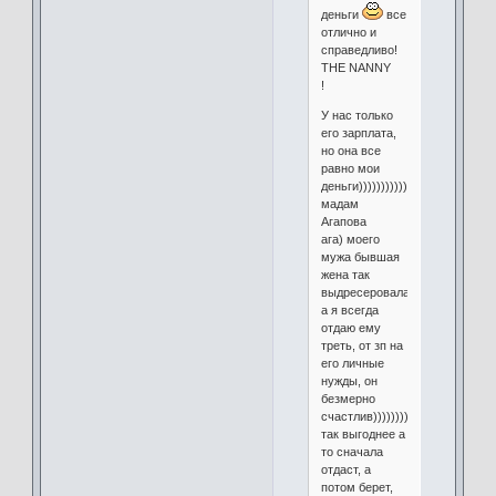
деньги
все
отлично и
справедливо!
THE NANNY
!
У нас только
его зарплата,
но она все
равно мои
деньги)))))))))))
мадам
Агапова
ага) моего
мужа бывшая
жена так
выдресеровала)
а я всегда
отдаю ему
треть, от зп на
его личные
нужды, он
безмерно
счастлив)))))))))))))))))
так выгоднее а
то сначала
отдаст, а
потом берет,