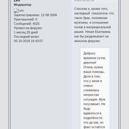
Leo
2010 03:20:56
Модератор
Сексизм и, кроме того,
наглядный показатель что
Зарегистрирован
: 12-08-2006
такое брак, положение
Приглашений:
0
мужчины и отношения
Сообщений:
4525
полов в матриархальной
Провел на форуме:
рашке. Некая Екатерина
1 месяц 28 дней
как бы раздумывает на
Последний визит:
05-10-2018 16:43:07
женском форуме:
Доброго
времени суток,
девочки!
Очень нужна
ваша помощь.
Дело в том,
что у меня в
семье
сложилась
непростая
ситуация. Муж
погуливает. Не
буду
вдаваться в
подробности
что да как, но
факт остаётся