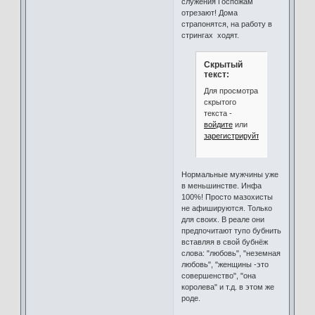
служения Госпожам
отрезают! Дома
страпонятся, на работу в
стрингах ходят.
Скрытый
текст:
Для просмотра
скрытого
текста -
войдите
или
зарегистрируйтесь
.
Нормальные мужчины уже
в меньшинстве. Инфа
100%! Просто мазохисты
не афишируются. Только
для своих. В реале они
предпочитают тупо бубнить
вставляя в свой бубнёж
слова: "любовь", "неземнaя
любовь", "женщины -это
совершенство", "она
королева" и т.д. в этом же
роде.