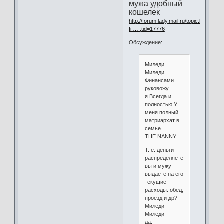
мужа удобный
кошелек
http://forum.lady.mail.ru/topic.html?
fi … ;tid=17776
Обсуждение:
Миледи
Миледи
Финансами
руковожу
я.Всегда и
полностью.У
меня полный
матриархат в
семье.
THE NANNY
Т. е. деньги
распределяете
вы и мужу
выдаете на его
текущие
расходы: обед,
проезд и др?
Миледи
Миледи
да.