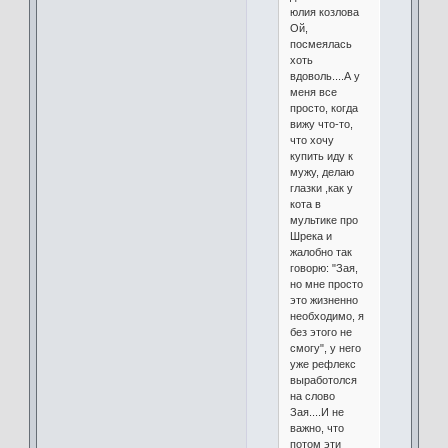
юлия козлова
Ой,
посмеялась
хоть
вдоволь....А у
меня все
просто, когда
вижу что-то,
что хочу
купить иду к
мужу, делаю
глазки ,как у
кота в
мультике про
Шрека и
жалобно так
говорю: "Зая,
но мне просто
это жизненно
необходимо, я
без этого не
смогу", у него
уже рефлекс
выработолся
на слово
Зая....И не
важно, что
потом эти