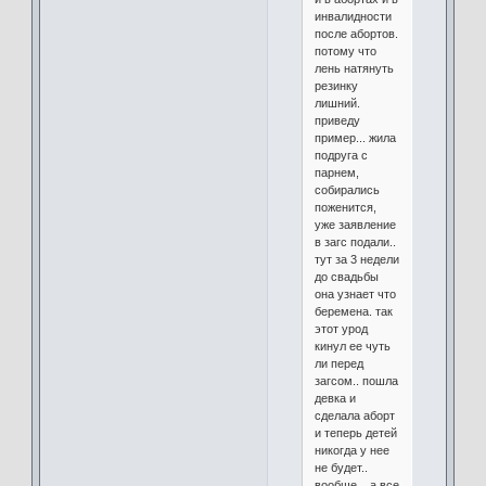
инвалидности
после абортов.
потому что
лень натянуть
резинку
лишний.
приведу
пример... жила
подруга с
парнем,
собирались
поженится,
уже заявление
в загс подали..
тут за 3 недели
до свадьбы
она узнает что
беремена. так
этот урод
кинул ее чуть
ли перед
загсом.. пошла
девка и
сделала аборт
и теперь детей
никогда у нее
не будет..
вообще... а все