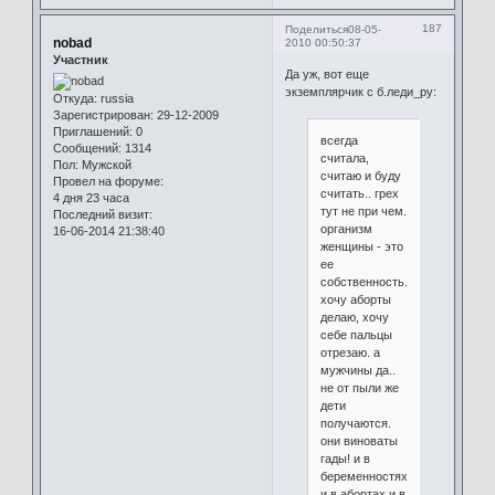
187
Поделиться
08-05-
nobad
2010 00:50:37
Участник
Да уж, вот еще
экземплярчик с б.леди_ру:
Откуда:
russia
Зарегистрирован
: 29-12-2009
Приглашений:
0
всегда
Сообщений:
1314
считала,
Пол:
Мужской
считаю и буду
Провел на форуме:
считать.. грех
4 дня 23 часа
тут не при чем.
Последний визит:
организм
16-06-2014 21:38:40
женщины - это
ее
собственность.
хочу аборты
делаю, хочу
себе пальцы
отрезаю. а
мужчины да..
не от пыли же
дети
получаются.
они виноваты
гады! и в
беременностях
и в абортах и в