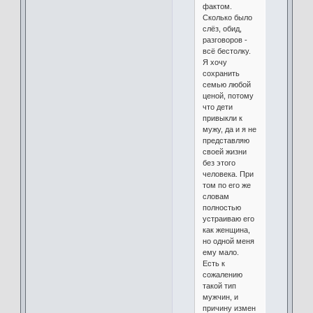
фактом.
Сколько было
слёз, обид,
разговоров -
всё бестолку.
Я хочу
сохранить
семью любой
ценой, потому
что дети
привыкли к
мужу, да и я не
представляю
своей жизни
без этого
человека. При
том по его же
словам
полностью
устраиваю его
как женщина,
но одной меня
ему мало.
Есть к
сожалению
такой тип
мужчин, и
причину измен