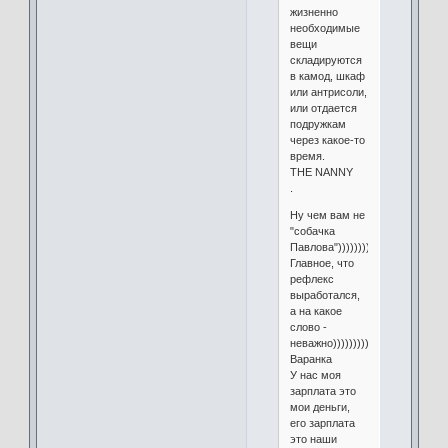
жизненно
необходимые
вещи
складируются
в камод, шкаф
или антрисоли,
или отдается
подружкам
через какое-то
время.
THE NANNY
.
Ну чем вам не
"собачка
Павлова"))))))))))
Главное, что
рефлекс
выработался,
а на какое
слово -
неважно)))))))))))
Варанка
У нас моя
зарплата это
мои деньги,
его зарплата
это наши