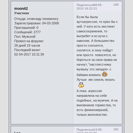
190
Поделиться
08-05-
moon42
2010 16:22:21
Участник
Если бы была
Откуда:
отовсюду понемногу
аутоагрессия, то хрен бы с
Зарегистрирован
: 04-03-2008
ней. У кого есть инстинкт
Приглашений:
0
самосохранения, то
Сообщений:
2777
выгребет и из кучи с
Пол:
Мужской
навозом. А большинство
Провел на форуме:
28 дней 19 часов
просто сопъются,
Последний визит:
сколятся, в зону пойдут
02-04-2017 10:11:39
или просто повесятся, но
бороться за свои права не
начнут, "настояссчему
мужыку это западло- с
бабами воевать
Лучше им секель лизать
А пока агрессия
направлена на себе
подобных, на мужчин. А на
виновников торжества, то
есть феминомразей,
только жополизство.
191
Поделиться
13-05-