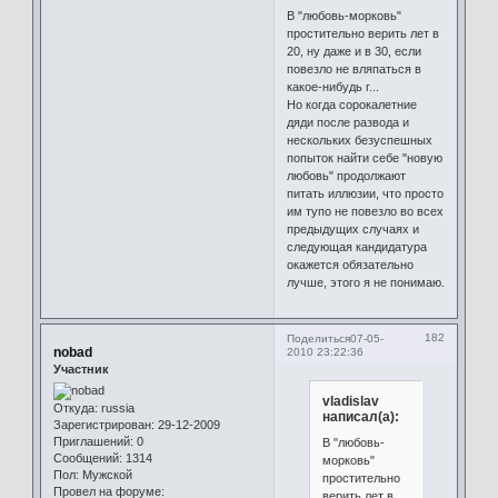
В "любовь-морковь"
простительно верить лет в
20, ну даже и в 30, если
повезло не вляпаться в
какое-нибудь г...
Но когда сорокалетние
дяди после развода и
нескольких безуспешных
попыток найти себе "новую
любовь" продолжают
питать иллюзии, что просто
им тупо не повезло во всех
предыдущих случаях и
следующая кандидатура
окажется обязательно
лучше, этого я не понимаю.
182
Поделиться
07-05-
nobad
2010 23:22:36
Участник
vladislav
Откуда:
russia
написал(а):
Зарегистрирован
: 29-12-2009
Приглашений:
0
В "любовь-
Сообщений:
1314
морковь"
Пол:
Мужской
простительно
Провел на форуме:
верить лет в