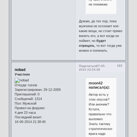
не понимаю.
Думаю, до тех пор, пока
мужчина не осознает кое-
какие вещи, не стоит прямо
винить его, а вот когда он
поймет, но
будет
отрицать
, то вот тогда уже
можно и попинать.
183
Поделиться
07-05-
nobad
2010 23:24:39
Участник
moon42
Откуда:
russia
написал(а):
Зарегистрирован
: 29-12-2009
Приглашений:
0
Автор есть у
Сообщений:
1314
этих опусов?
Пол:
Мужской
Или аноним?
Провел на форуме:
Кстати,
4 дня 23 часа
правильно что
Последний визит:
выложил.
16-06-2014 21:38:40
Знать тактику
стратегического
врага надо