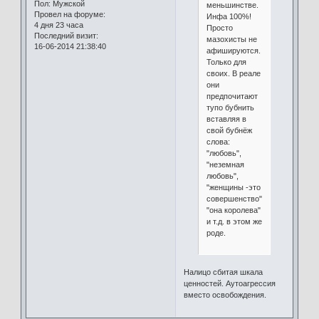
Пол:
Мужской
меньшинстве.
Провел на форуме:
Инфа 100%!
4 дня 23 часа
Просто
Последний визит:
мазохисты не
16-06-2014 21:38:40
афишируются.
Только для
своих. В реале
они
предпочитают
тупо бубнить
вставляя в
свой бубнёж
слова:
"любовь",
"неземнaя
любовь",
"женщины -это
совершенство",
"она королева"
и т.д. в этом же
роде.
Налицо сбитая шкала
ценностей. Аутоагрессия
вместо освобождения.