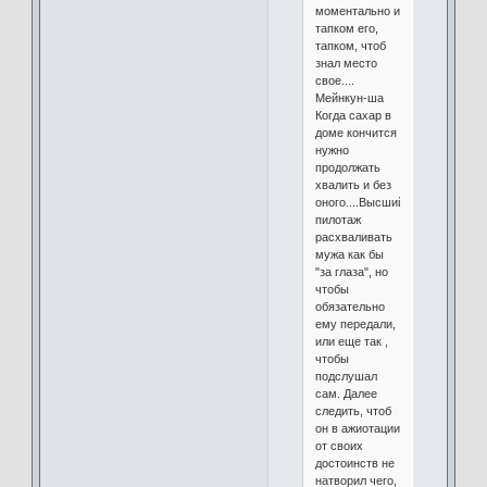
моментально и
тапком его,
тапком, чтоб
знал место
свое....
Мейнкун-ша
Когда сахар в
доме кончится
нужно
продолжать
хвалить и без
оного....Высший
пилотаж
расхваливать
мужа как бы
"за глаза", но
чтобы
обязательно
ему передали,
или еще так ,
чтобы
подслушал
сам. Далее
следить, чтоб
он в ажиотации
от своих
достоинств не
натворил чего,