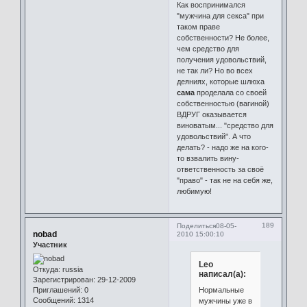
Как воспринимался
"мужчина для секса" при
таком праве
собственности? Не более,
чем средство для
получения удовольствий,
не так ли? Но во всех
деяниях, которые шлюха
сама
проделала со своей
собственностью (вагиной)
ВДРУГ оказывается
виноватым... "средство для
удовольствий". А что
делать? - надо же на кого-
то взвалить вину-
ответственность за своё
"право" - так не на себя же,
любимую!
189
Поделиться
08-05-
nobad
2010 15:00:10
Участник
Leo
Откуда:
russia
написал(а):
Зарегистрирован
: 29-12-2009
Приглашений:
0
Нормальные
Сообщений:
1314
мужчины уже в