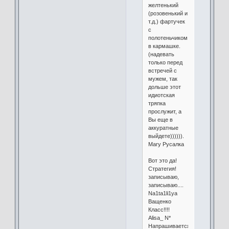
желтенький
(розовенький и
т.д.) фартучек
с
полотеньчиком
в кармашке.
(надевать
только перед
встречей с
мужем, так
дольше этот
идиотская
тряпка
прослужит, а
Вы еще в
аккуратные
выйдете)))))).
Mary Русалка
Вот это да!
Стратегия!
записываю,
записываю....
Na1ta1li1ya
Ващенко
Класс!!!!
Alisa_ N*
Напрашивается