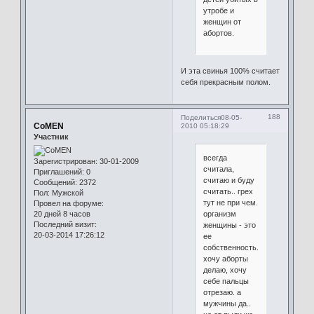
утробе и
женщин от
абортов.
И эта свинья 100% считает
себя прекрасным полом.
188
Поделиться
08-05-
CoMEN
2010 05:18:29
Участник
всегда
Зарегистрирован
: 30-01-2009
считала,
Приглашений:
0
считаю и буду
Сообщений:
2372
считать.. грех
Пол:
Мужской
тут не при чем.
Провел на форуме:
организм
20 дней 8 часов
Последний визит:
женщины - это
20-03-2014 17:26:12
ее
собственность.
хочу аборты
делаю, хочу
себе пальцы
отрезаю. а
мужчины да..