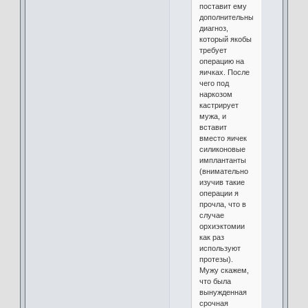
поставит ему
дополнительный
диагноз,
который якобы
требует
операцию на
яичках. После
чего под
наркозом
кастрирует
мужа, и
вставит
вместо яичек
силиконовые
имплантанты
(внимательно
изучив такие
операции я
прочла, что в
случае
орхиэктомии
как раз
используют
протезы).
Мужу скажем,
что была
вынужденная
срочная