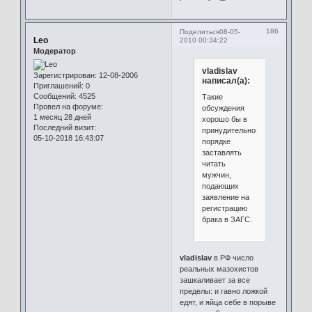
186
Поделиться
08-05-
Leo
2010 00:34:22
Модератор
vladislav
Зарегистрирован
: 12-08-2006
написал(а):
Приглашений:
0
Сообщений:
4525
Такие
Провел на форуме:
обсуждения
1 месяц 28 дней
хорошо бы в
Последний визит:
принудительном
05-10-2018 16:43:07
порядке
заставлять
читать
мужчин,
подающих
заявление на
регистрацию
брака в ЗАГС.
vladislav
в РФ число
реальных мазохистов
зашкаливает за все
пределы: и гавно ложкой
едят, и яйца себе в порыве