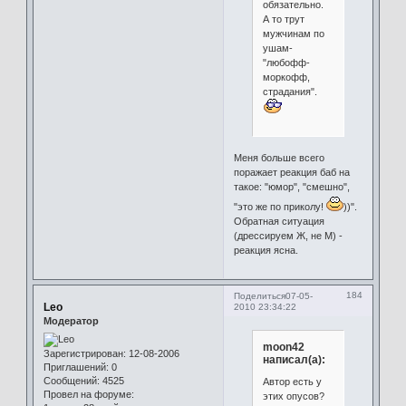
обязательно.
А то трут
мужчинам по
ушам-
"любофф-
моркофф,
страдания".
Меня больше всего
поражает реакция баб на
такое: "юмор", "смешно",
"это же по приколу!
))".
Обратная ситуация
(дрессируем Ж, не М) -
реакция ясна.
184
Поделиться
07-05-
Leo
2010 23:34:22
Модератор
moon42
Зарегистрирован
: 12-08-2006
написал(а):
Приглашений:
0
Сообщений:
4525
Автор есть у
Провел на форуме:
этих опусов?