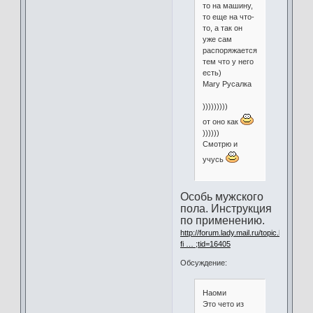
то на машину,
то еще на что-
то, а так он
уже сам
распоряжается,
тем что у него
есть)
Mary Русалка
)))))))))
от оно как
))))))
Смотрю и
учусь
Особь мужского
пола. Инструкция
по применению.
http://forum.lady.mail.ru/topic.html?
fi … ;tid=16405
Обсуждение:
Наоми
Это чето из