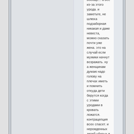
из-за этого
урода. и
заметьте, не
шлюха
подзаборная
никакая и даже
невеста,
можно сказать
почти уже
жена. это на
случай если
мужики начнут
возражать. ну
а женщинам
думаю надо
голову на
плечах иметь
и помнить
откуда дети
берутся когда
с этими
уродами в
кровать
ложатся.
контрацепция
всех спасет. и
нерожденных
детей убитых в