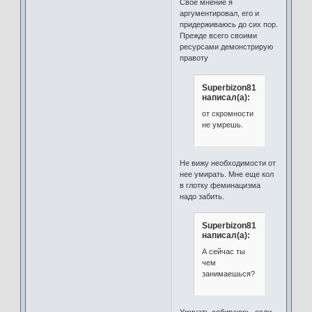
Свое мнение я
аргументировал, его и
придерживаюсь до сих пор.
Прежде всего своими
ресурсами демонстрирую
правоту
Superbizon81
написал(а):
от скромности
не умрешь.
Не вижу необходимости от
нее умирать. Мне еще кол
в глотку феминацизма
надо забить.
Superbizon81
написал(а):
А сейчас ты
чем
занимаешься?
Ужинать собираюсь, если