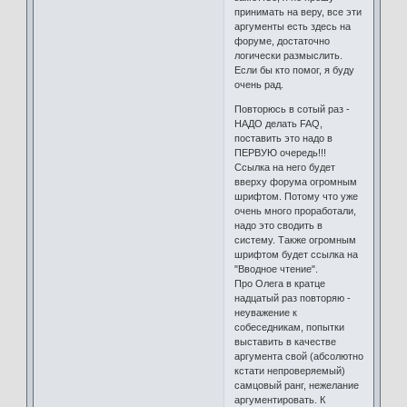
принимать на веру, все эти
аргументы есть здесь на
форуме, достаточно
логически размыслить.
Если бы кто помог, я буду
очень рад.
Повторюсь в сотый раз -
НАДО делать FAQ,
поставить это надо в
ПЕРВУЮ очередь!!!
Ссылка на него будет
вверху форума огромным
шрифтом. Потому что уже
очень много проработали,
надо это сводить в
систему. Также огромным
шрифтом будет ссылка на
"Вводное чтение".
Про Олега в кратце
надцатый раз повторяю -
неуважение к
собеседникам, попытки
выставить в качестве
аргумента свой (абсолютно
кстати непроверяемый)
самцовый ранг, нежелание
аргументировать. К