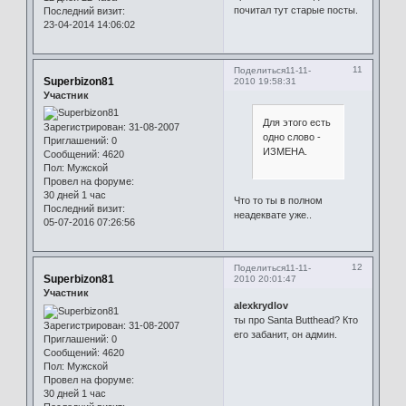
почитал тут старые посты.
Последний визит:
23-04-2014 14:06:02
11
Поделиться
11-11-
Superbizon81
2010 19:58:31
Участник
Для этого есть
Зарегистрирован
: 31-08-2007
одно слово -
Приглашений:
0
ИЗМЕНА.
Сообщений:
4620
Пол:
Мужской
Провел на форуме:
30 дней 1 час
Что то ты в полном
Последний визит:
неадеквате уже..
05-07-2016 07:26:56
12
Поделиться
11-11-
Superbizon81
2010 20:01:47
Участник
alexkrydlov
ты про Santa Butthead? Кто
Зарегистрирован
: 31-08-2007
его забанит, он админ.
Приглашений:
0
Сообщений:
4620
Пол:
Мужской
Провел на форуме:
30 дней 1 час