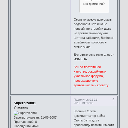
все движение?
Сколько можно допускать
подобное?! Это был не
первый, не второй и даже
не третий такой случай.
Шитова забанили, Butthead-
а забанили, которого я
лично знаю.
Для этого есть одно слово -
ИЗМЕНА.
Бан за постоянное
хамство, оскорбления
участников форума,
провокационную
деятельность и клевету.
8
Поделиться
11-11-
Superbizon81
2010 19:55:36
Участник
Забанил Олега
администратор сайта
Зарегистрирован
: 31-08-2007
Санта Баттхед за
Приглашений:
0
пропаганду незаменимости
Сообщений:
4620