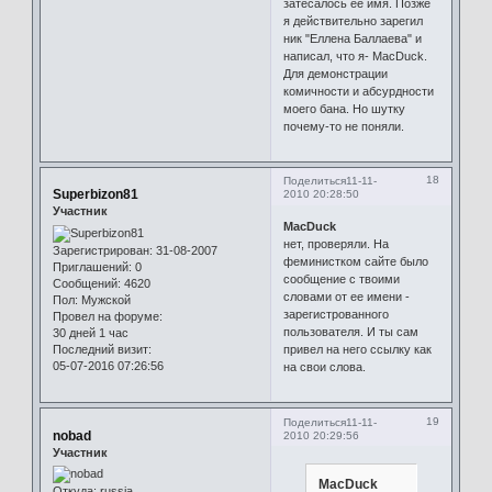
затесалось ее имя. Позже
я действительно зарегил
ник "Еллена Баллаева" и
написал, что я- MacDuck.
Для демонстрации
комичности и абсурдности
моего бана. Но шутку
почему-то не поняли.
18
Поделиться
11-11-
Superbizon81
2010 20:28:50
Участник
MacDuck
нет, проверяли. На
Зарегистрирован
: 31-08-2007
феминистком сайте было
Приглашений:
0
сообщение с твоими
Сообщений:
4620
словами от ее имени -
Пол:
Мужской
зарегистрованного
Провел на форуме:
пользователя. И ты сам
30 дней 1 час
Последний визит:
привел на него ссылку как
05-07-2016 07:26:56
на свои слова.
19
Поделиться
11-11-
nobad
2010 20:29:56
Участник
MacDuck
Откуда:
russia