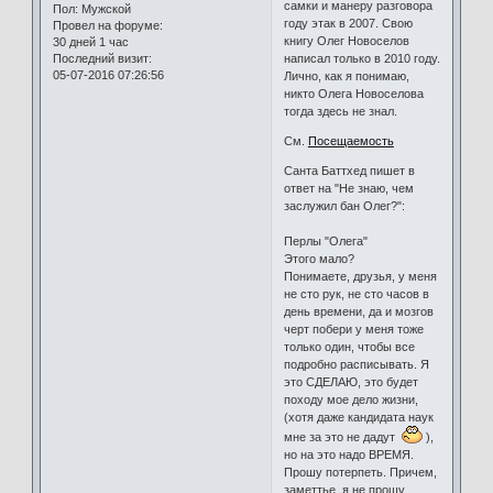
самки и манеру разговора
Пол:
Мужской
году этак в 2007. Свою
Провел на форуме:
книгу Олег Новоселов
30 дней 1 час
Последний визит:
написал только в 2010 году.
05-07-2016 07:26:56
Лично, как я понимаю,
никто Олега Новоселова
тогда здесь не знал.
См.
Посещаемость
Санта Баттхед пишет в
ответ на "Не знаю, чем
заслужил бан Олег?":
Перлы "Олега"
Этого мало?
Понимаете, друзья, у меня
не сто рук, не сто часов в
день времени, да и мозгов
черт побери у меня тоже
только один, чтобы все
подробно расписывать. Я
это СДЕЛАЮ, это будет
походу мое дело жизни,
(хотя даже кандидата наук
мне за это не дадут
),
но на это надо ВРЕМЯ.
Прошу потерпеть. Причем,
заметтье, я не прошу