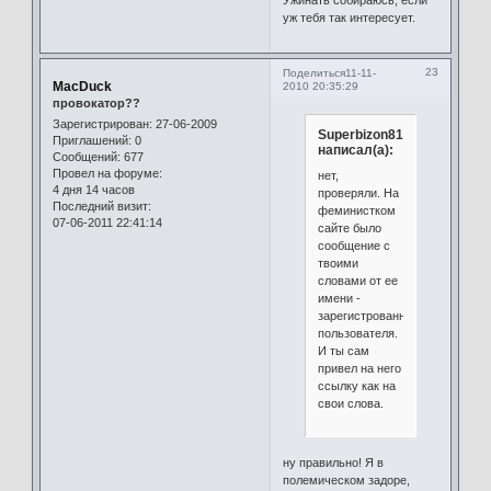
уж тебя так интересует.
23
Поделиться
11-11-
MacDuck
2010 20:35:29
провокатор??
Зарегистрирован
: 27-06-2009
Superbizon81
Приглашений:
0
написал(а):
Сообщений:
677
Провел на форуме:
нет,
4 дня 14 часов
проверяли. На
Последний визит:
феминистком
07-06-2011 22:41:14
сайте было
сообщение с
твоими
словами от ее
имени -
зарегистрованного
пользователя.
И ты сам
привел на него
ссылку как на
свои слова.
ну правильно! Я в
полемическом задоре,