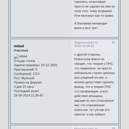
торопясь отквочивая
просто не удалил ее имя из
тела того, чему возражал.
Или квотанул как-то криво.
А Баллаева ненавидит
меня и все трет.
24
Поделиться
11-11-
nobad
2010 20:38:03
Участник
с другой стороны,
Новоселов вовсе не
Откуда:
russia
говорит, что теория о ПНС
Зарегистрирован
: 29-12-2009
это правильно. он просто
Приглашений:
0
нейтрально строит цепочку
Сообщений:
1314
рассуждений из нее. и
Пол:
Мужской
вполне допустимо сделать
Провел на форуме:
4 дня 23 часа
вывод, что и теория ПНС
Последний визит:
это профанация, и все
16-06-2014 21:38:40
действия женщины,
идущие из нее (описанные
им) это откровенная
агрессия. тут уж как кто
прочтет и как поймет.
25
Поделиться
11-11-