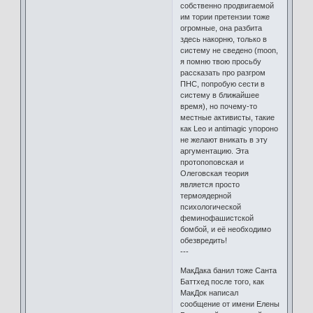
собственно продвигаемой
им тории претензии тоже
огромные, она разбита
здесь накорню, только в
систему не сведено (moon,
я помню твою просьбу
рассказать про разгром
ПНС, попробую сести в
систему в ближайшее
время), но почему-то
местные активисты, такие
как Leo и antimagic упороно
не желают вникать в эту
аргументацию. Эта
протопоповская и
Олеговская теория
является просто
термоядерной
психологической
феминофашистской
бомбой, и её необходимо
обезвредить!
---
МакДака банил тоже Санта
Баттхед после того, как
МакДок написал
сообщение от имени Елены