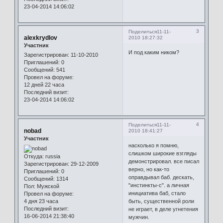
23-04-2014 14:06:02
3
Поделиться
11-11-
alexkrydlov
2010 18:27:32
Участник
И под каким ником?
Зарегистрирован
: 11-10-2010
Приглашений:
0
Сообщений:
541
Провел на форуме:
12 дней 22 часа
Последний визит:
23-04-2014 14:06:02
4
Поделиться
11-11-
nobad
2010 18:41:27
Участник
насколько я помню,
слишком широкие взгляды
Откуда:
russia
демонстрировал. все писал
Зарегистрирован
: 29-12-2009
верно, но как-то
Приглашений:
0
оправдывал баб. дескать,
Сообщений:
1314
"инстинкты-с". а личная
Пол:
Мужской
инициатива баб, стало
Провел на форуме:
4 дня 23 часа
быть, существенной роли
Последний визит:
не играет, в деле угнетения
16-06-2014 21:38:40
мужчин.