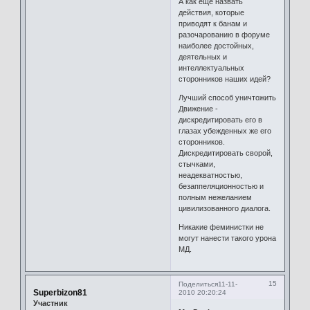
А как еще назвать
действия, которые
приводят к банам и
разочарованию в форуме
наиболее достойных,
деятельных и
интеллектуальных
сторонников наших идей?
Лучший способ уничтожить
Движение -
дискредитировать его в
глазах убежденных же его
сторонников.
Дискредитировать сворой,
стычками,
неадекватностью,
безаппеляционностью и
полным нежеланием
цивилизованного диалога.
Никакие феминистки не
могут нанести такого урона
МД.
15
Поделиться
11-11-
Superbizon81
2010 20:20:24
Участник