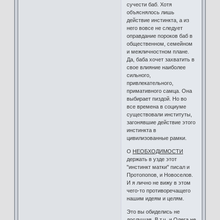
сучести баб. Хотя
объяснялось лишь
действие инстинкта, а из
него вовсе не следует
оправдание пороков баб в
общественном, семейном
и межличностном плане.
Да, баба хочет захватить в
свое влияние наиболее
сильного,
привлекательного,
примативного самца. Она
выбирает пиздой. Но во
все времена в социуме
существовали институты,
загонявшие действие этого
инстинкта в
цивилизованные рамки.
О
НЕОБХОДИМОСТИ
держать в узде этот
"инстинкт матки" писал и
Протопопов, и Новоселов.
И я лично не вижу в этом
чего-то противоречащего
нашим идеям и целям.
Это вы обиделись не
дослушав. В т.ч. и Олега не