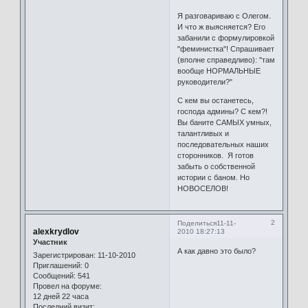
Я разговариваю с Олегом.
И что ж выясняется? Его
забанили с формулировкой
"феминистка"! Спрашивает
(вполне справедливо): "там
вообще НОРМАЛЬНЫЕ
руководители?"
С кем вы останетесь,
господа админы? С кем?!
Вы баните САМЫХ умных,
талантливых и
последовательных наших
сторонников. Я готов
забыть о собственной
истории с баном. Но
НОВОСЕЛОВ!
2
Поделиться
11-11-
alexkrydlov
2010 18:27:13
Участник
А как давно это было?
Зарегистрирован
: 11-10-2010
Приглашений:
0
Сообщений:
541
Провел на форуме:
12 дней 22 часа
Последний визит: