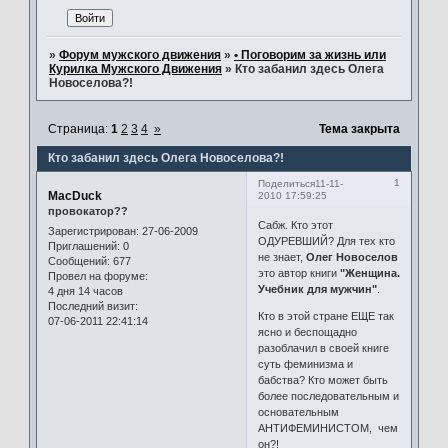
»
Форум мужского движения
»
• Поговорим за жизнь или
Курилка Мужского Движения
»
Кто забанил здесь Олега
Новоселова?!
Страница:
1
2
3
4
»
Тема закрыта
Кто забанил здесь Олега Новоселова?!
1
Поделиться
11-11-
MacDuck
2010 17:59:25
провокатор??
Сабж. Кто этот
Зарегистрирован
: 27-06-2009
ОДУРЕВШИЙ? Для тех кто
Приглашений:
0
не знает,
Олег Новоселов
Сообщений:
677
это автор книги
"Женщина.
Провел на форуме:
Учебник для мужчин"
.
4 дня 14 часов
Последний визит:
Кто в этой стране ЕЩЕ так
07-06-2011 22:41:14
ясно и беспощадно
разоблачил в своей книге
суть феминизма и
бабства? Кто может быть
более последовательным и
основательным
АНТИФЕМИНИСТОМ, чем
он?!