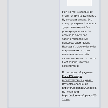
Нет, не так. В сообщении
стоит "by Елена Баллаева".
By означает автора. Это
сразу проверили. Написать
туда комментарий без
регистрации нельзя. То
есть надо войти под
зарегистрированным
пользователем "Елена
Баллаева". Можно было бы
предположить, что она
написала, желая тебя
скомпрометировать. Но ты
САМ заявил, что твой
комментарий.
Вот история обсуждения:
Как в РФ плодят
низкостатусных мужчин.
Вот само сообщение
http://forum.gender.ru/node/334
Вот скриншот
https://upforme.ru/uploads/0000/11/2c/
1-f.png