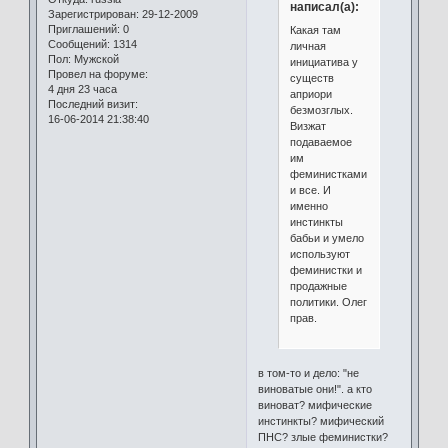
написал(а):
Зарегистрирован
: 29-12-2009
Приглашений:
0
Какая там
Сообщений:
1314
личная
Пол:
Мужской
инициатива у
Провел на форуме:
существ
4 дня 23 часа
априори
Последний визит:
безмозглых.
16-06-2014 21:38:40
Визжат
подаваемое
им
феминистками
и все. И
именно
инстинкты
бабьи и умело
используют
феминистки и
продажные
политики. Олег
прав.
в том-то и дело: "не
виноватые они!". а кто
виноват? мифические
инстинкты? мифический
ПНС? злые феминистки?