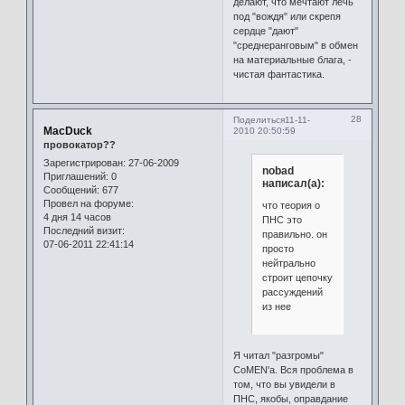
делают, что мечтают лечь
под "вождя" или скрепя
сердце "дают"
"среднеранговым" в обмен
на материальные блага, -
чистая фантастика.
28
Поделиться
11-11-
MacDuck
2010 20:50:59
провокатор??
Зарегистрирован
: 27-06-2009
nobad
Приглашений:
0
написал(а):
Сообщений:
677
Провел на форуме:
что теория о
4 дня 14 часов
ПНС это
Последний визит:
правильно. он
07-06-2011 22:41:14
просто
нейтрально
строит цепочку
рассуждений
из нее
Я читал "разгромы"
CoMEN'а. Вся проблема в
том, что вы увидели в
ПНС, якобы, оправдание