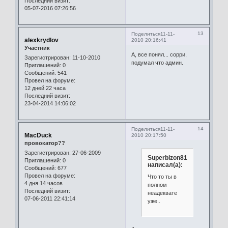
Последний визит:
05-07-2016 07:26:56
13
Поделиться
11-11-
alexkrydlov
2010 20:16:41
Участник
А, все понял... сорри,
Зарегистрирован
: 11-10-2010
подумал что админ.
Приглашений:
0
Сообщений:
541
Провел на форуме:
12 дней 22 часа
Последний визит:
23-04-2014 14:06:02
14
Поделиться
11-11-
MacDuck
2010 20:17:50
провокатор??
Зарегистрирован
: 27-06-2009
Superbizon81
Приглашений:
0
написал(а):
Сообщений:
677
Провел на форуме:
Что то ты в
4 дня 14 часов
полном
Последний визит:
неадеквате
07-06-2011 22:41:14
уже..