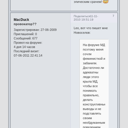
эпическим срачем!
7
Поделиться
11-11-
MacDuck
2010 19:51:19
провокатор??
Leo, вот что пишет мне
Зарегистрирован
: 27-06-2009
Новоселов:
Приглашений:
0
Сообщений:
677
Провел на форуме:
На форуме МД
4 дня 14 часов
поэтому меня
Последний визит:
сочли
07-06-2011 22:41:14
феминисткой и
забанили.
Достаточно ли
адекватны
люди этого
крыла МД,
чтобы все
понимать
правильно,
делать
конструктивные
выводы и не
подставлять
своим
необдуманным
поведением