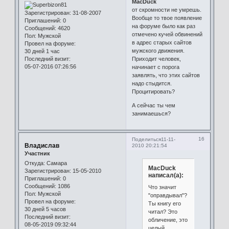
MacDuck
от скромности не умрешь.
Зарегистрирован
: 31-08-2007
Вообще то твое появление
Приглашений:
0
на форуме было как раз
Сообщений:
4620
отмечено кучей обвинений
Пол:
Мужской
в адрес старых сайтов
Провел на форуме:
мужского движения.
30 дней 1 час
Последний визит:
Приходит человек,
05-07-2016 07:26:56
начинает с порога
заявлять, что этих сайтов
надо стыдится.
Процитировать?
А сейчас ты чем
занимаешься?
16
Поделиться
11-11-
Владислав
2010 20:21:54
Участник
Откуда:
Самара
MacDuck
Зарегистрирован
: 15-05-2010
написал(а):
Приглашений:
0
Сообщений:
1086
Что значит
Пол:
Мужской
"оправдывал"?
Провел на форуме:
Ты книгу его
30 дней 5 часов
читал? Это
Последний визит:
обличение, это
08-05-2019 09:32:44
целый