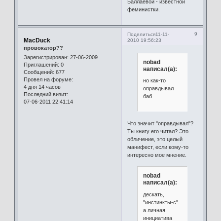
Баллаевой - известной
феминистки.
9
Поделиться
11-11-
MacDuck
2010 19:56:23
провокатор??
Зарегистрирован
: 27-06-2009
nobad
Приглашений:
0
написал(а):
Сообщений:
677
Провел на форуме:
но как-то
4 дня 14 часов
оправдывал
Последний визит:
баб
07-06-2011 22:41:14
Что значит "оправдывал"?
Ты книгу его читал? Это
обличение, это целый
манифест, если кому-то
интересно мое мнение.
nobad
написал(а):
дескать,
"инстинкты-с".
а личная
инициатива