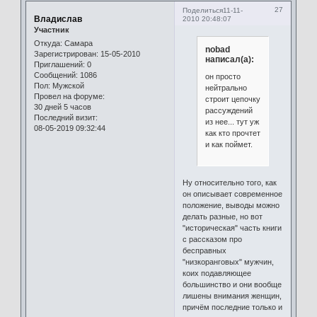
27
Поделиться
11-11-
Владислав
2010 20:48:07
Участник
Откуда:
Самара
nobad
Зарегистрирован
: 15-05-2010
написал(а):
Приглашений:
0
Сообщений:
1086
он просто
Пол:
Мужской
нейтрально
Провел на форуме:
строит цепочку
30 дней 5 часов
рассуждений
Последний визит:
из нее... тут уж
08-05-2019 09:32:44
как кто прочтет
и как поймет.
Ну относительно того, как
он описывает современное
положение, выводы можно
делать разные, но вот
"историческая" часть книги
с рассказом про
бесправных
"низкоранговых" мужчин,
коих подавляющее
большинство и они вообще
лишены внимания женщин,
причём последние только и