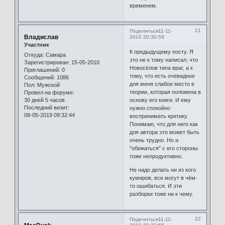
временем.
21
Поделиться
11-11-
Владислав
2010 20:30:59
Участник
К предыдущему посту. Я
Откуда:
Самара
это не к тому написал, что
Зарегистрирован
: 15-05-2010
Новосёлов типа враг, а к
Приглашений:
0
тому, что есть очевидное
Сообщений:
1086
для меня слабое место в
Пол:
Мужской
теории, которая положена в
Провел на форуме:
30 дней 5 часов
основу его книги. И ему
Последний визит:
нужно спокойно
08-05-2019 09:32:44
воспринимать критику.
Понимаю, что для него как
для автора это может быть
очень трудно. Но и
"обижаться" с его стороны
тоже непродуктивно.
Не надо делать ни из кого
кумиров, все могут в чём-
то ошибаться. И эти
разборки тоже ни к чему.
22
Поделиться
11-11-