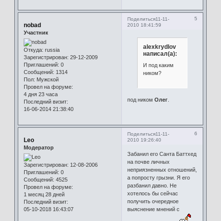
5
Поделиться
11-11-
nobad
2010 18:41:59
Участник
alexkrydlov
Откуда:
russia
написал(а):
Зарегистрирован
: 29-12-2009
Приглашений:
0
И под каким
Сообщений:
1314
ником?
Пол:
Мужской
Провел на форуме:
4 дня 23 часа
под ником
Олег
.
Последний визит:
16-06-2014 21:38:40
6
Поделиться
11-11-
Leo
2010 19:26:40
Модератор
Забанил его Санта Баттхед
на почве личных
Зарегистрирован
: 12-08-2006
неприязненных отношений,
Приглашений:
0
а попросту грызни. Я его
Сообщений:
4525
разбанил давно. Не
Провел на форуме:
хотелось бы сейчас
1 месяц 28 дней
получить очередное
Последний визит:
05-10-2018 16:43:07
выяснение мнений с