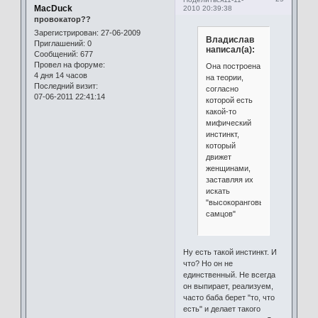
MacDuck
2010 20:39:38
провокатор??
Зарегистрирован
: 27-06-2009
Владислав
Приглашений:
0
написал(а):
Сообщений:
677
Провел на форуме:
Она построена
4 дня 14 часов
на теории,
Последний визит:
согласно
07-06-2011 22:41:14
которой есть
какой-то
мифический
инстинкт,
который
движет
женщинами,
заставляя их
искать
"высокоранговых
самцов"
Ну есть такой инстинкт. И
что? Но он не
единственный. Не всегда
он выпирает, реализуем,
часто баба берет "то, что
есть" и делает такого