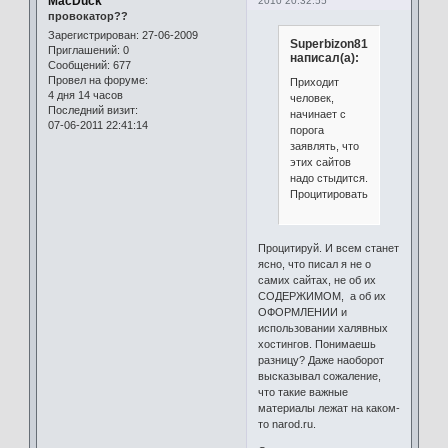
MacDuck
2010 20:32:55
провокатор??
Зарегистрирован
: 27-06-2009
Superbizon81
Приглашений:
0
написал(а):
Сообщений:
677
Провел на форуме:
Приходит
4 дня 14 часов
человек,
Последний визит:
начинает с
07-06-2011 22:41:14
порога
заявлять, что
этих сайтов
надо стыдится.
Процитировать?
Процитируй. И всем станет
ясно, что писал я не о
самих сайтах, не об их
СОДЕРЖИМОМ, а об их
ОФОРМЛЕНИИ и
использовании халявных
хостингов. Понимаешь
разницу? Даже наоборот
высказывал сожаление,
что такие важные
материалы лежат на каком-
то narod.ru.