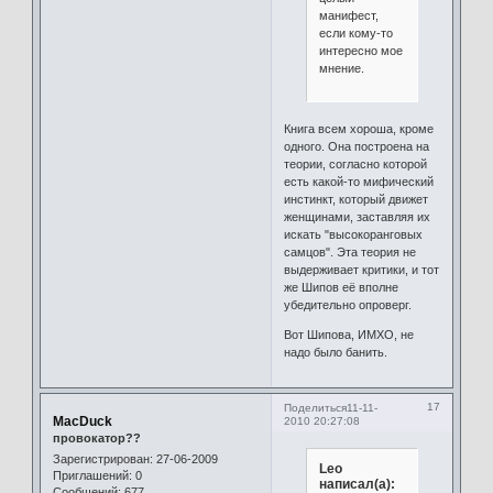
манифест,
если кому-то
интересно мое
мнение.
Книга всем хороша, кроме
одного. Она построена на
теории, согласно которой
есть какой-то мифический
инстинкт, который движет
женщинами, заставляя их
искать "высокоранговых
самцов". Эта теория не
выдерживает критики, и тот
же Шипов её вполне
убедительно опроверг.
Вот Шипова, ИМХО, не
надо было банить.
17
Поделиться
11-11-
MacDuck
2010 20:27:08
провокатор??
Зарегистрирован
: 27-06-2009
Leo
Приглашений:
0
написал(а):
Сообщений:
677