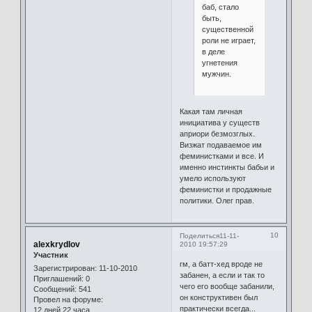
баб, стало
быть,
существенной
роли не играет,
в деле
угнетения
мужчин.
Какая там личная
инициатива у существ
априори безмозглых.
Визжат подаваемое им
феминистками и все. И
именно инстинкты бабьи и
умело используют
феминистки и продажные
политики. Олег прав.
10
Поделиться
11-11-
alexkrydlov
2010 19:57:29
Участник
гм, а батт-хед вроде не
Зарегистрирован
: 11-10-2010
забанен, а если и так то
Приглашений:
0
чего его вообще забанили,
Сообщений:
541
он конструктивен был
Провел на форуме:
практически всегда...
12 дней 22 часа