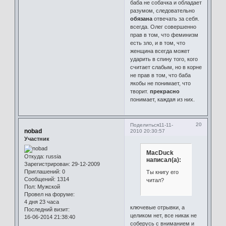
баба не собачка и обладает
разумом, следовательно
обязана
отвечать за себя.
всегда. Олег совершенно
прав в том, что феминизм
есть зло, и в том, что
женщина всегда может
ударить в спину того, кого
считает слабым, но в корне
не прав в том, что баба
якобы не понимает, что
творит.
прекрасно
понимает, каждая из них.
20
Поделиться
11-11-
nobad
2010 20:30:57
Участник
MacDuck
Откуда:
russia
написал(а):
Зарегистрирован
: 29-12-2009
Приглашений:
0
Ты книгу его
Сообщений:
1314
читал?
Пол:
Мужской
Провел на форуме:
4 дня 23 часа
ключевые отрывки, а
Последний визит:
целиком нет, все никак не
16-06-2014 21:38:40
соберусь с вниманием и