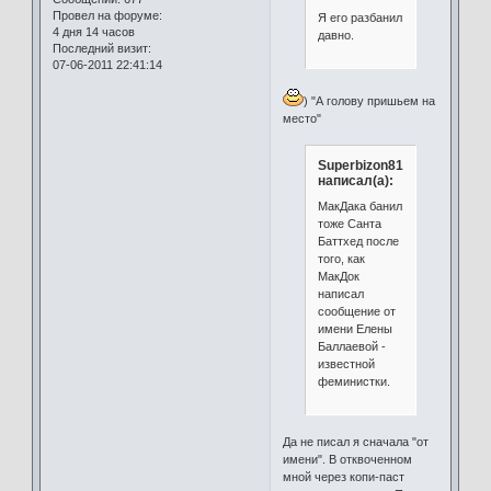
Провел на форуме:
Я его разбанил
4 дня 14 часов
давно.
Последний визит:
07-06-2011 22:41:14
) "А голову пришьем на
место"
Superbizon81
написал(а):
МакДака банил
тоже Санта
Баттхед после
того, как
МакДок
написал
сообщение от
имени Елены
Баллаевой -
известной
феминистки.
Да не писал я сначала "от
имени". В отквоченном
мной через копи-паст