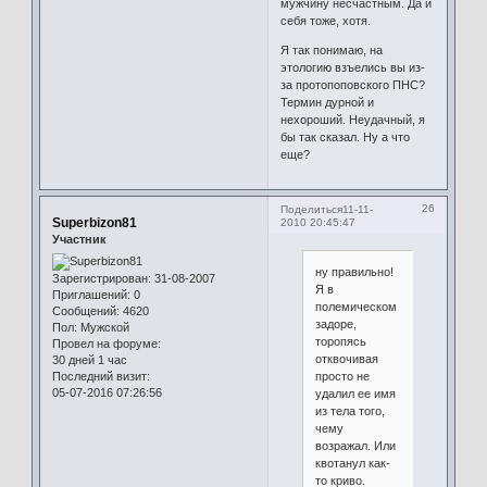
мужчину несчастным. Да и
себя тоже, хотя.
Я так понимаю, на
этологию взъелись вы из-
за протопоповского ПНС?
Термин дурной и
нехороший. Неудачный, я
бы так сказал. Ну а что
еще?
26
Поделиться
11-11-
Superbizon81
2010 20:45:47
Участник
ну правильно!
Зарегистрирован
: 31-08-2007
Я в
Приглашений:
0
полемическом
Сообщений:
4620
задоре,
Пол:
Мужской
торопясь
Провел на форуме:
отквочивая
30 дней 1 час
Последний визит:
просто не
05-07-2016 07:26:56
удалил ее имя
из тела того,
чему
возражал. Или
квотанул как-
то криво.