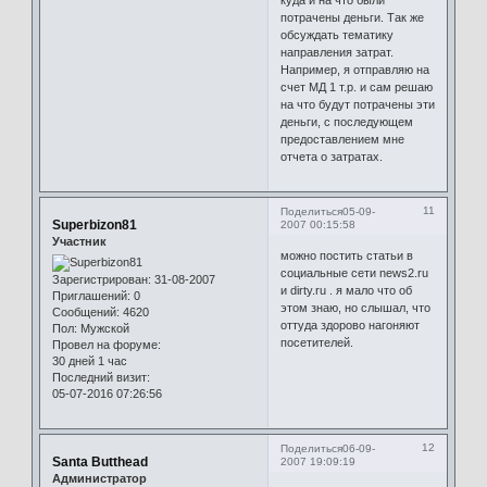
потрачены деньги. Так же
обсуждать тематику
направления затрат.
Например, я отправляю на
счет МД 1 т.р. и сам решаю
на что будут потрачены эти
деньги, с последующем
предоставлением мне
отчета о затратах.
11
Поделиться
05-09-
Superbizon81
2007 00:15:58
Участник
можно постить статьи в
социальные сети news2.ru
Зарегистрирован
: 31-08-2007
и dirty.ru . я мало что об
Приглашений:
0
этом знаю, но слышал, что
Сообщений:
4620
оттуда здорово нагоняют
Пол:
Мужской
посетителей.
Провел на форуме:
30 дней 1 час
Последний визит:
05-07-2016 07:26:56
12
Поделиться
06-09-
Santa Butthead
2007 19:09:19
Администратор