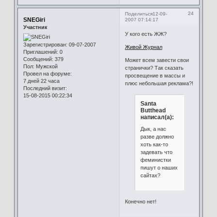
24
Поделиться
12-09-
SNEGiri
2007 07:14:17
Участник
У кого есть ЖЖ?
Зарегистрирован
: 09-07-2007
Живой Журнал
Приглашений:
0
Сообщений:
379
Может всем завести свои
Пол:
Мужской
странички? Так сказать
Провел на форуме:
просвещение в массы и
7 дней 22 часа
плюс небольшая реклама?!
Последний визит:
15-08-2015 00:22:34
Santa
Butthead
написал(а):
Дык, а нас
разве должно
хоть как-то
задевать что
феминистки
пишут о наших
сайтах?
Конечно нет!