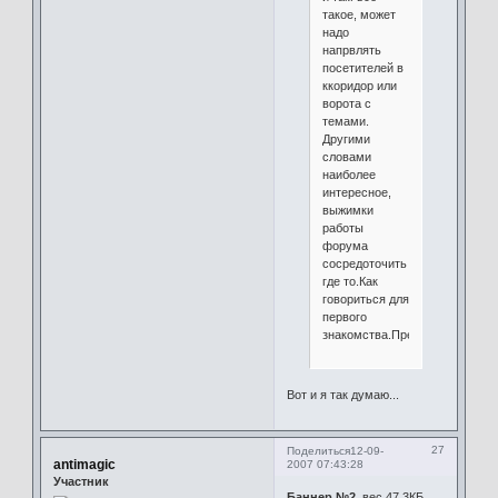
такое, может
надо
напрвлять
посетителей в
ккоридор или
ворота с
темами.
Другими
словами
наиболее
интересное,
выжимки
работы
форума
сосредоточить
где то.Как
говориться для
первого
знакомства.Предметно.
Вот и я так думаю...
27
Поделиться
12-09-
antimagic
2007 07:43:28
Участник
Баннер №2
, вес 47.3КБ.