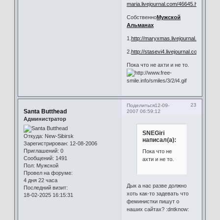
maria.livejournal.com/46645.html
Собственно
Мужской
Альманах
1.
http://maryxmas.livejournal.com/3674
2.
http://stasevi4.livejournal.com/2429.h
Пока что не ахти и не то.
23
Поделиться
12-09-
Santa Butthead
2007 06:59:12
Администратор
SNEGiri
Откуда:
New-Sibirsk
написал(а):
Зарегистрирован
: 12-08-2006
Приглашений:
0
Пока что не
Сообщений:
1491
ахти и не то.
Пол:
Мужской
Провел на форуме:
4 дня 22 часа
Дык а нас разве должно
Последний визит:
хоть как-то задевать что
18-02-2025 16:15:31
феминистки пишут о
наших сайтах? :dntknow: