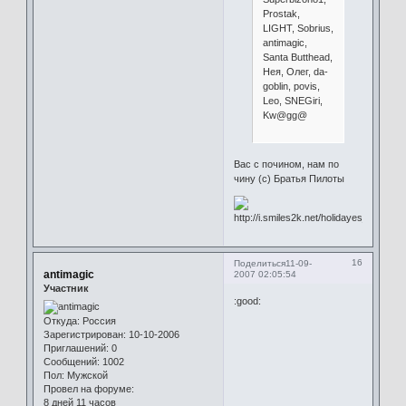
Prostak,
LIGHT, Sobrius,
antimagic,
Santa Butthead,
Нея, Олег, da-
goblin, povis,
Leo, SNEGiri,
Kw@gg@
Вас с почином, нам по
чину (c) Братья Пилоты
16
Поделиться
11-09-
antimagic
2007 02:05:54
Участник
:good:
Откуда:
Россия
Зарегистрирован
: 10-10-2006
Приглашений:
0
Сообщений:
1002
Пол:
Мужской
Провел на форуме:
8 дней 11 часов