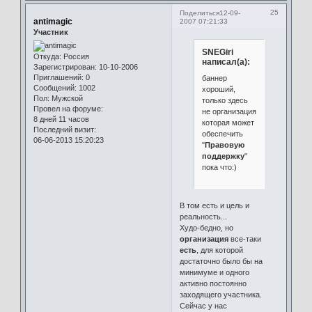
25
Поделиться
12-09-
antimagic
2007 07:21:33
Участник
SNEGiri
Откуда:
Россия
написал(а):
Зарегистрирован
: 10-10-2006
Приглашений:
0
баннер
Сообщений:
1002
хороший,
Пол:
Мужской
только здесь
Провел на форуме:
не организация
8 дней 11 часов
которая может
Последний визит:
обеспечить
06-06-2013 15:20:23
"
Правовую
поддержку
"
пока что:)
В том есть и цель и
реальность...
Худо-бедно, но
организация
все-таки
есть
, для которой
достаточно было бы на
минимуме и одного
активно постоянно
заходящего участника.
Сейчас у нас