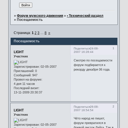
»
Форум мужского движения
»
• Технический раздел
»
Посещаемость
Страница:
1
2
3
…
8
»
Посещаемость
1
Поделиться
24-08-
LIGHT
2007 16:28:44
Участник
Смотрю по посещаемости
форум подбирается к
Зарегистрирован
: 02-05-2007
рекорду декабря 06 года.
Приглашений:
0
Сообщений:
947
Провел на форуме:
4 дня 11 часов
Последний визит:
13-11-2009 20:30:37
2
Поделиться
26-08-
LIGHT
2007 18:54:54
Участник
Чёто народ не пишет,
форум превратился в
Зарегистрирован
: 02-05-2007
боевой листок Лайта. Так я