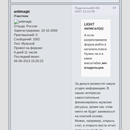
10
Поделиться
04-09-
antimagic
2007 23:13:59
Участник
LIGHT
Откуда:
Россия
написал(а):
Зарегистрирован
: 10-10-2006
Приглашений:
0
А если
Сообщений:
1002
разрекламировать
Пол:
Мужской
форум,войти в
Провел на форуме:
каталоги,поисковики,банерам
8 дней 11 часов
Нужно ли и в
Последний визит:
каких
06-06-2013 15:20:23
масштабах,
мнение
владельцев
.
За деньги разместят какую
угодно информацию. В
наших интересах
самостоятельно
финансировать мужские
ресурсы, кроме нас этим
никто не будет заниматься
на платной основе.
Можно, например, открыть
счет, и открыто вести отчет
куда и на что были