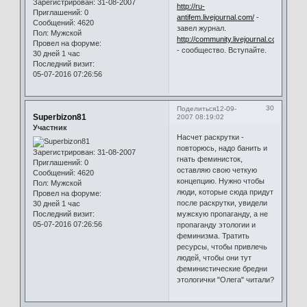
Зарегистрирован
: 31-08-2007
http://ru-
Приглашений:
0
antifem.livejournal.com/
-
Сообщений:
4620
завел журнал.
Пол:
Мужской
http://community.livejournal.com/antife
Провел на форуме:
- сообщество. Вступайте.
30 дней 1 час
Последний визит:
05-07-2016 07:26:56
30
Поделиться
12-09-
Superbizon81
2007 08:19:02
Участник
Насчет раскрутки -
повторюсь, надо банить и
Зарегистрирован
: 31-08-2007
гнать феминисток,
Приглашений:
0
оставляю свою четкую
Сообщений:
4620
концепцию. Нужно чтобы
Пол:
Мужской
люди, которые сюда придут
Провел на форуме:
после раскрутки, увидели
30 дней 1 час
Последний визит:
мужскую пропаганду, а не
05-07-2016 07:26:56
пропаганду этологии и
феминизма. Тратить
ресурсы, чтобы привлечь
людей, чтобы они тут
феминистические бредни
этологички "Олега" читали?