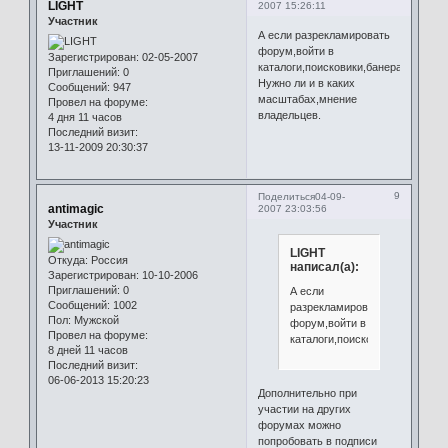
LIGHT
2007 15:26:11
Участник
А если разрекламировать
форум,войти в
Зарегистрирован
: 02-05-2007
каталоги,поисковики,банерами?
Приглашений:
0
Нужно ли и в каких
Сообщений:
947
масштабах,мнение
Провел на форуме:
владельцев.
4 дня 11 часов
Последний визит:
13-11-2009 20:30:37
9
Поделиться
04-09-
antimagic
2007 23:03:56
Участник
LIGHT
Откуда:
Россия
написал(а):
Зарегистрирован
: 10-10-2006
Приглашений:
0
А если
Сообщений:
1002
разрекламировать
Пол:
Мужской
форум,войти в
Провел на форуме:
каталоги,поисковики,банерам
8 дней 11 часов
Последний визит:
06-06-2013 15:20:23
Дополнительно при
участии на других
форумах можно
попробовать в подписи