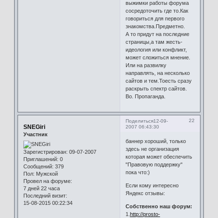
выжимки работы форума
сосредоточить где то.Как
говориться для первого
знакомства.Предметно.
А то придут на последние
страницы,а там жесть-
идеология или конфликт,
может сложиться мнение.
Или на развилку
направлять, на несколько
сайтов и тем.Тоесть сразу
раскрыть спектр сайтов.
Во. Пропаганда.
22
Поделиться
12-09-
SNEGiri
2007 06:43:30
Участник
баннер хороший, только
здесь не организация
Зарегистрирован
: 09-07-2007
которая может обеспечить
Приглашений:
0
"Правовую поддержку"
Сообщений:
379
пока что:)
Пол:
Мужской
Провел на форуме:
Если кому интересно
7 дней 22 часа
Яндекс отзывы:
Последний визит:
15-08-2015 00:22:34
Собственно наш форум:
1.
http://prosto-