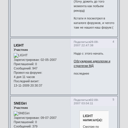
(Хочу дожить до того
момента как побьем
рекорд)
Кстати я посмотрел в
каталоге форумов, и чегото
там не нашел наш форум:(
4
Поделиться
26-08-
LIGHT
2007 22:47:38
Участник
Надо с этого начать.
Зарегистрирован
: 02-05-2007
Обсуждение идеологии и
Приглашений:
0
стратегии МД
Сообщений:
947
Провел на форуме:
последнее
4 дня 11 часов
Последний визит:
13-11-2009 20:30:37
5
Поделиться
02-09-
SNEGiri
2007 03:04:11
Участник
LIGHT
Зарегистрирован
: 09-07-2007
написал(а):
Приглашений:
0
Сообщений:
379
Смотрю по