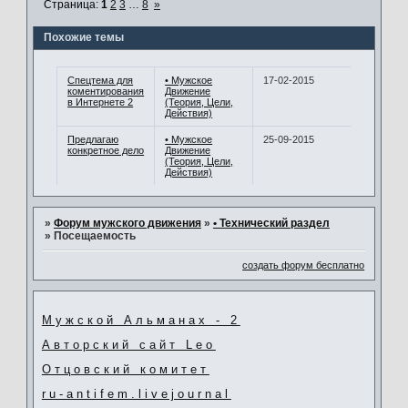
Страница:
1
2
3
…
8
»
Похожие темы
Спецтема для
• Мужское
17-02-2015
коментирования
Движение
в Интернете 2
(Теория, Цели,
Действия)
Предлагаю
• Мужское
25-09-2015
конкретное дело
Движение
(Теория, Цели,
Действия)
»
Форум мужского движения
»
• Технический раздел
»
Посещаемость
создать форум бесплатно
Мужской Альманах - 2
Авторский сайт Leo
Отцовский комитет
ru-antifem.livejournal