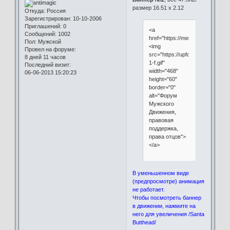
размер 16.51 x 2.12
Откуда:
Россия
Зарегистрирован
: 10-10-2006
Приглашений:
0
<a
Сообщений:
1002
href="https://menrights.mybb.ru"
Пол:
Мужской
<img
Провел на форуме:
src="https://upforme.ru/uploads
8 дней 11 часов
1-f.gif"
Последний визит:
width="468"
06-06-2013 15:20:23
height="60"
border="0"
alt="Форум
Мужского
Движения,
правовая
поддержка,
права отцов">
</a>
В уменьшенном виде
(предпросмотре) анимация
не работает.
Чтобы посмотреть баннер
в движении, нажмите на
него для увеличения /Santa
Butthead/