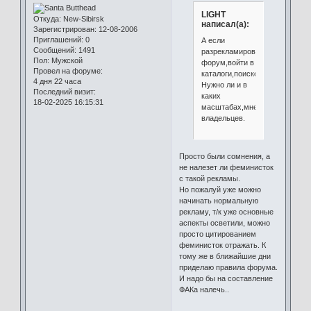
LIGHT
Откуда:
New-Sibirsk
написал(а):
Зарегистрирован
: 12-08-2006
Приглашений:
0
А если
Сообщений:
1491
разрекламировать
Пол:
Мужской
форум,войти в
Провел на форуме:
каталоги,поисковики,банерам
4 дня 22 часа
Нужно ли и в
Последний визит:
каких
18-02-2025 16:15:31
масштабах,мнение
владельцев.
Просто были сомнения, а
не налезет ли феминисток
с такой рекламы.
Но пожалуй уже можно
начинать нормальную
рекламу, т/к уже основные
аспекты осветили, можно
просто цитированием
феминисток отражать. К
тому же в ближайшие дни
приделаю правила форума.
И надо бы на составление
ФАКа налечь..