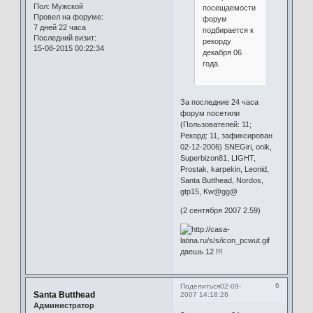
Пол:
Мужской
посещаемости
Провел на форуме:
форум
7 дней 22 часа
подбирается к
Последний визит:
рекорду
15-08-2015 00:22:34
декабря 06
года.
За последние 24 часа
форум посетили
(Пользователей: 11;
Рекорд: 11, зафиксирован
02-12-2006) SNEGiri, onik,
Superbizon81, LIGHT,
Prostak, karpekin, Leonid,
Santa Butthead, Nordos,
gtp15, Kw@gg@
(2 сентября 2007 2.59)
даешь 12 !!!
6
Поделиться
02-09-
Santa Butthead
2007 14:18:26
Администратор