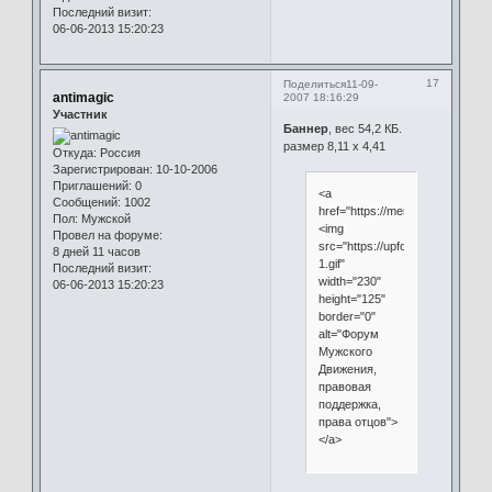
Последний визит:
06-06-2013 15:20:23
17
Поделиться
11-09-
antimagic
2007 18:16:29
Участник
Баннер
, вес 54,2 КБ.
размер 8,11 х 4,41
Откуда:
Россия
Зарегистрирован
: 10-10-2006
Приглашений:
0
<a
Сообщений:
1002
href="https://menrights.mybb.ru"
Пол:
Мужской
<img
Провел на форуме:
src="https://upforme.ru/uploads
8 дней 11 часов
1.gif"
Последний визит:
width="230"
06-06-2013 15:20:23
height="125"
border="0"
alt="Форум
Мужского
Движения,
правовая
поддержка,
права отцов">
</a>