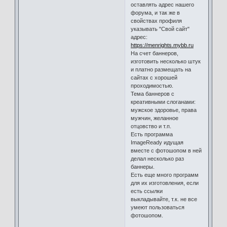
оставлять адрес нашего
форума, и так же в
свойствах профиля
указывать "Свой сайт"
адрес:
https://menrights.mybb.ru
На счет баннеров,
изготовить несколько штук
и платно размещать на
сайтах с хорошей
проходимостью.
Тема баннеров с
креативными слоганами:
мужское здоровье, права
мужчин, желанное
отцовство и т.п.
Есть программа
ImageReady идущая
вместе с фотошопом в ней
делал несколько раз
баннеры.
Есть еще много программ
для их изготовления, если
есть ссылки
выкладывайте, т.к. не все
умеют пользоваться
фотошопом.