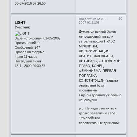
05-07-2016 07:26:56
20
Поделиться
12-09-
LIGHT
2007 01:11:08
Участник
Думается всякий банер
непродающий товар и
Зарегистрирован
: 02-05-2007
затрагивающий ПРАВО
Приглашений:
0
МУЖЧИНЫ,
Сообщений:
947
ДИСКРИМИНАЦИЯ,
Провел на форуме:
ХВАТИТ ЗАДОЛБАЛИ,
4 дня 11 часов
АНТИБАБС, ОТЦОВСКОЕ
Последний визит:
13-11-2009 20:30:37
ПРАВО, КОНЕЦ
ФЕМИНИЗМА, ПЕРВАЯ
ПОПРАВКА
КОНСТИТУЦИИ (защита
отцовства) будут
посещаемы.
Ещё бы добавил,уж больно
нецензурно.
р.с. Не надо стесняться
дерзко заявлять о себе.
Это свойство
перспективных движений.