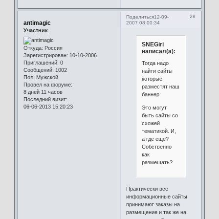
28
Поделиться
12-09-
antimagic
2007 08:00:34
Участник
SNEGiri
Откуда:
Россия
написал(а):
Зарегистрирован
: 10-10-2006
Приглашений:
0
Тогда надо
Сообщений:
1002
найти сайты
Пол:
Мужской
которые
Провел на форуме:
разместят наш
8 дней 11 часов
баннер:
Последний визит:
06-06-2013 15:20:23
Это могут
быть сайты со
схожей
тематикой. И,
а где еще?
Собственно
как
размещать?
Практически все
информационные сайты
принимают заказы на
размещение и так же на