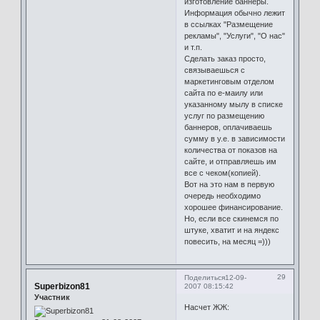
изготовление баннеры.
Информация обычно лежит
в ссылках "Размещение
рекламы", "Услуги", "О нас"
и т.п.
Сделать заказ просто,
связываешься с
маркетинговым отделом
сайта по е-маилу или
указанному мылу в списке
услуг по размещению
баннеров, оплачиваешь
сумму в у.е. в зависимости
количества от показов на
сайте, и отправляешь им
все с чеком(копией).
Вот на это нам в первую
очередь необходимо
хорошее финансирование.
Но, если все скинемся по
штуке, хватит и на яндекс
повесить, на месяц =)))
29
Поделиться
12-09-
Superbizon81
2007 08:15:42
Участник
Насчет ЖЖ: