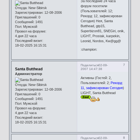
За последние 24 часа
форум посетили
Откуда:
New-Sibirsk
(Пользователей: 12;
Зарегистрирован
: 12-08-2006
Рекорд: 12, зафиксирован
Приглашений:
0
Сегодня) Нея, Santa
Сообщений:
1491
Butthead, gtp15,
Пол:
Мужской
Superbizon81, SNEGiri, onik,
Провел на форуме:
4 дня 22 часа
LIGHT, Prostak, karpekin,
Последний визит:
Leonid, Nordos, Kw@gg@
18-02-2025 16:15:31
:champion:
7
Поделиться
02-09-
Santa Butthead
2007 14:47:38
Администратор
Активны (Гостей: 2,
Пользователей: 2;
Рекорд:
Откуда:
New-Sibirsk
11, зафиксирован Сегодня
)
Зарегистрирован
: 12-08-2006
LIGHT, Santa Butthead
Приглашений:
0
Сообщений:
1491
Пол:
Мужской
Провел на форуме:
4 дня 22 часа
Последний визит:
18-02-2025 16:15:31
8
Поделиться
02-09-