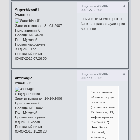
13
Поделиться
06-09-
Superbizon81
2007 22:23:08
Участник
феминсток можно просто
банить.. целевая аудитория
Зарегистрирован
: 31-08-2007
же не они.
Приглашений:
0
Сообщений:
4620
Пол:
Мужской
Провел на форуме:
30 дней 1 час
Последний визит:
05-07-2016 07:26:56
14
Поделиться
10-09-
antimagic
2007 19:33:52
Участник
За последние
Откуда:
Россия
24 часа форум
Зарегистрирован
: 10-10-2006
посетили
Приглашений:
0
(Пользователей:
Сообщений:
1002
12; Рекорд: 13,
Пол:
Мужской
зафиксирован
Провел на форуме:
8 дней 11 часов
03-09-2007)
Последний визит:
Нея, Santa
06-06-2013 15:20:23
Butthead,
antimagic,