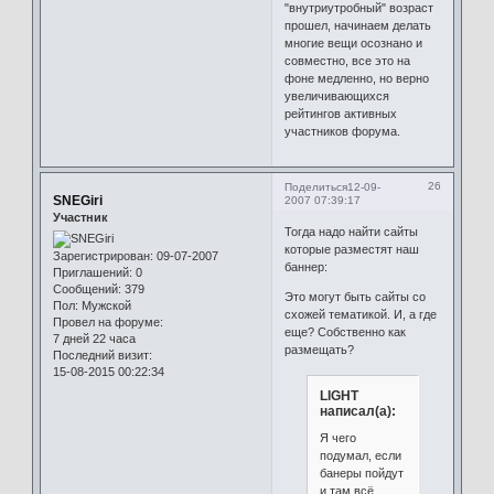
"внутриутробный" возраст
прошел, начинаем делать
многие вещи осознано и
совместно, все это на
фоне медленно, но верно
увеличивающихся
рейтингов активных
участников форума.
26
Поделиться
12-09-
SNEGiri
2007 07:39:17
Участник
Тогда надо найти сайты
которые разместят наш
Зарегистрирован
: 09-07-2007
баннер:
Приглашений:
0
Сообщений:
379
Это могут быть сайты со
Пол:
Мужской
схожей тематикой. И, а где
Провел на форуме:
еще? Собственно как
7 дней 22 часа
размещать?
Последний визит:
15-08-2015 00:22:34
LIGHT
написал(а):
Я чего
подумал, если
банеры пойдут
и там всё