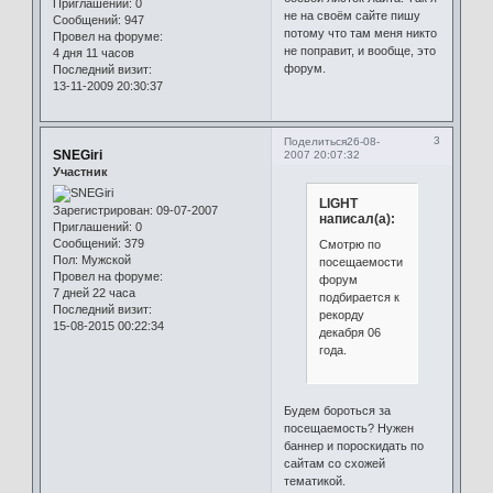
Приглашений:
0
не на своём сайте пишу
Сообщений:
947
потому что там меня никто
Провел на форуме:
не поправит, и вообще, это
4 дня 11 часов
форум.
Последний визит:
13-11-2009 20:30:37
3
Поделиться
26-08-
SNEGiri
2007 20:07:32
Участник
LIGHT
Зарегистрирован
: 09-07-2007
написал(а):
Приглашений:
0
Сообщений:
379
Смотрю по
Пол:
Мужской
посещаемости
Провел на форуме:
форум
7 дней 22 часа
подбирается к
Последний визит:
рекорду
15-08-2015 00:22:34
декабря 06
года.
Будем бороться за
посещаемость? Нужен
баннер и пороскидать по
сайтам со схожей
тематикой.