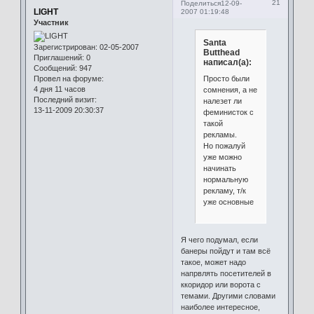
21
Поделиться
12-09-
LIGHT
2007 01:19:48
Участник
Santa
Зарегистрирован
: 02-05-2007
Butthead
Приглашений:
0
написал(а):
Сообщений:
947
Просто были
Провел на форуме:
4 дня 11 часов
сомнения, а не
Последний визит:
налезет ли
13-11-2009 20:30:37
феминисток с
такой
рекламы.
Но пожалуй
уже можно
начинать
нормальную
рекламу, т/к
уже основные
Я чего подумал, если
банеры пойдут и там всё
такое, может надо
напрвлять посетителей в
ккоридор или ворота с
темами. Другими словами
наиболее интересное,