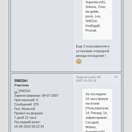
Superbizon81,
Sobrius, Олег,
da-goblin,
povis, Leo,
SNEGiri,
Kw@gg@,
Prostak
Еще 2 пользователя и
установим очередной
рекорд посещения !
15
Поделиться
11-09-
SNEGiri
2007 01:55:19
Участник
За последние
Зарегистрирован
: 09-07-2007
24 часа форум
Приглашений:
0
посетили
Сообщений:
379
(Пользователей:
Пол:
Мужской
14; Рекорд: 14,
Провел на форуме:
зафиксирован
7 дней 22 часа
Последний визит:
Сегодня)
15-08-2015 00:22:34
Mobius,
Superbizon81,