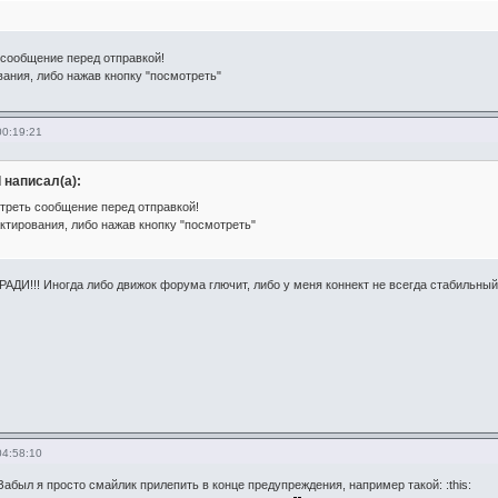
сообщение перед отправкой!
вания, либо нажав кнопку "посмотреть"
00:19:21
 написал(а):
треть сообщение перед отправкой!
актирования, либо нажав кнопку "посмотреть"
АДИ!!! Иногда либо движок форума глючит, либо у меня коннект не всегда стабильный. 
04:58:10
 Забыл я просто смайлик прилепить в конце предупреждения, например такой: :this: