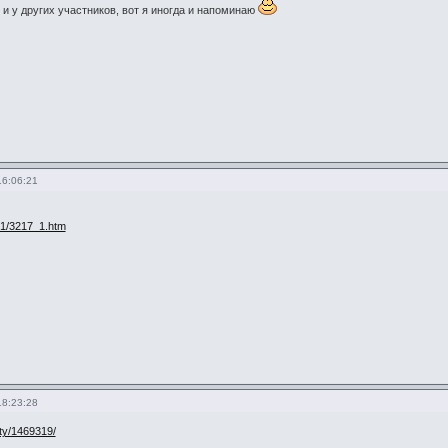
 и у других участников, вот я иногда и напоминаю
16:06:21
/21/3217_1.htm
18:23:28
ety/1469319/