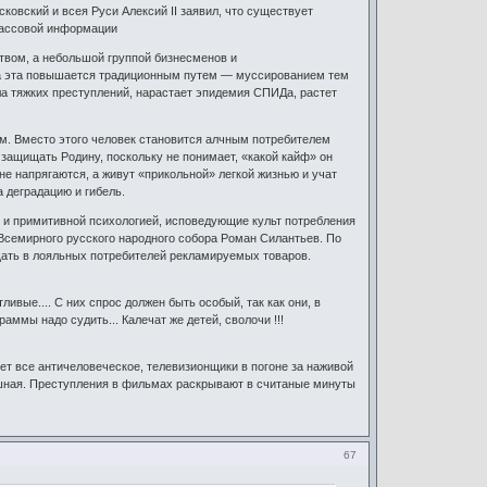
овский и всея Руси Алексий II заявил, что существует
массовой информации
вом, а небольшой группой бизнесменов и
ча эта повышается традиционным путем — муссированием тем
сла тяжких преступлений, нарастает эпидемия СПИДа, растет
м. Вместо этого человек становится алчным потребителем
и защищать Родину, поскольку не понимает, «какой кайф» он
не напрягаются, а живут «прикольной» легкой жизнью и учат
 деградацию и гибель.
 и примитивной психологией, исповедующие культ потребления
 Всемирного русского народного собора Роман Силантьев. По
ать в лояльных потребителей рекламируемых товаров.
ивые.... С них спрос должен быть особый, так как они, в
ммы надо судить... Калечат же детей, сволочи !!!
ует все античеловеческое, телевизионщики в погоне за наживой
лошная. Преступления в фильмах раскрывают в считаные минуты
67