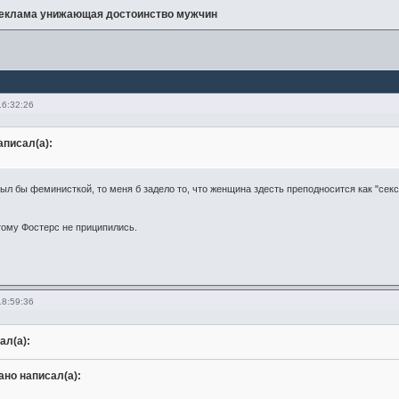
еклама унижающая достоинство мужчин
16:32:26
писал(а):
был бы феминисткой, то меня б задело то, что женщина здесть преподносится как "сек
тому Фостерс не приципились.
18:59:36
ал(а):
но написал(а):