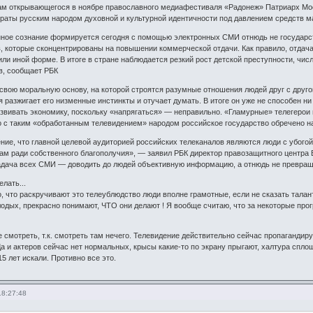
ам открывающегося в ноябре православного медиафестиваля «Радонеж» Патриарх Моск
траты русским народом духовной и культурной идентичности под давлением средств 
ное сознание формируется сегодня с помощью электронных СМИ отнюдь не государст
 которые сконцентрированы на повышении коммерческой отдачи. Как правило, отда
 или иной форме. В итоге в стране наблюдается резкий рост детской преступности, чи
в, сообщает РБК
свою моральную основу, на которой строятся разумные отношения людей друг с друго
я разжигает его низменные инстинкты и отучает думать. В итоге он уже не способен н
развивать экономику, поскольку «напрягаться» — неправильно. «Гламурные» телегерои 
о с таким «обработанным телевидением» народом российское государство обречено на
ие, что главной целевой аудиторией российских телеканалов являются люди с убогой
пам ради собственного благополучия», — заявил РБК директор правозащитного центра
задача всех СМИ — доводить до людей объективную информацию, а отнюдь не превращ
лать...
, что раскручивают это телеублюдство люди вполне грамотные, если не сказать талантл
одых, прекрасно понимают, ЧТО они делают ! Я вообще считаю, что за некоторые програ
 смотреть, т.к. смотреть там нечего. Телевидение действительно сейчас пропагандир
а и актеров сейчас нет нормальных, крысы какие-то по экрану прыгают, халтура сп
5 лет искали. Противно все это.
18:27:48