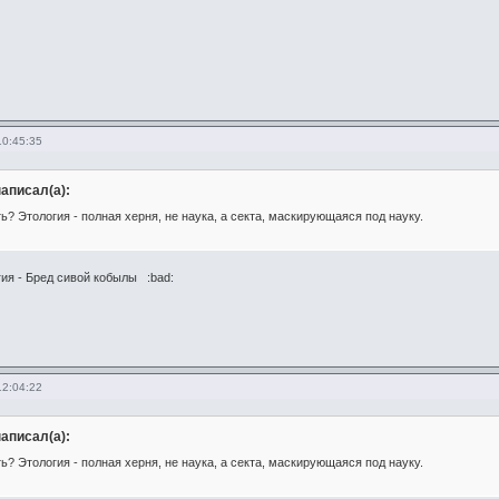
10:45:35
написал(а):
ь? Этология - полная херня, не наука, а секта, маскирующаяся под науку.
ия - Бред сивой кобылы :bad:
12:04:22
написал(а):
ь? Этология - полная херня, не наука, а секта, маскирующаяся под науку.