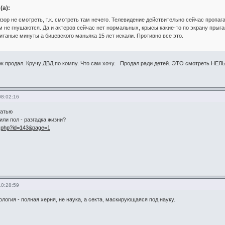
(а):
зор не смотреть, т.к. смотреть там нечего. Телевидение действительно сейчас пропаг
м не гнушаются. Да и актеров сейчас нет нормальных, крысы какие-то по экрану прыг
итаные минуты а бицевского маньяка 15 лет искали. Противно все это.
лек продал. Кручу ДВД по компу. Что сам хочу. Продал ради детей. ЭТО смотреть НЕЛ
08:02:16
татью
или пол - разгадка жизни?
int.php?id=143&page=1
10:28:59
логия - полная херня, не наука, а секта, маскирующаяся под науку.