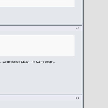
63
Так что всякое бывает - не судите строго...
64