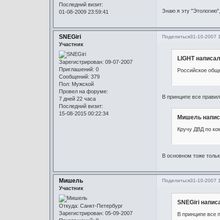
Последний визит:
Знаю я эту "Этологию",
01-08-2009 23:59:41
SNEGiri
Поделиться
31-10-2007 
Участник
LIGHT написал
Зарегистрирован
: 09-07-2007
Приглашений:
0
Российское общ
Сообщений:
379
Пол:
Мужской
Провел на форуме:
В принципе все правил
7 дней 22 часа
Последний визит:
15-08-2015 00:22:34
Мишель напис
Кручу ДВД по ко
В основном тоже тольк
Мишель
Поделиться
31-10-2007 
Участник
SNEGiri написа
Откуда:
Санкт-Петербург
Зарегистрирован
: 05-09-2007
В принципе все 