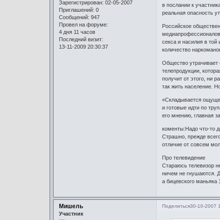
Зарегистрирован
: 02-05-2007
в послании к участник
Приглашений:
0
реальная опасность у
Сообщений:
947
Провел на форуме:
Российское обществен
4 дня 11 часов
медиапрофессионалов,
Последний визит:
секса и насилия в той
13-11-2009 20:30:37
количество наркомано
Общество утрачивает 
телепродукции, котора
получит от этого, ни 
так жить население. Н
«Складывается ощущен
и готовые идти по тру
его мнению, главная 
коменты:Надо что-то де
Страшно, прежде всего
отличие от совсем мол
Про телевидение
Стараюсь телевизор не
ничем не гнушаются. Д
а бицевского маньяка 1
Мишель
Поделиться
30-10-2007 
Участник