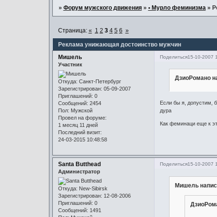
»
Форум мужского движения
»
• Мурло феминизма
»
Р
Страница:
«
1
2
3
4
5
6
»
Реклама унижающая достоинство мужчин
Мишель
Поделиться
15-10-2007 
Участник
ДзиоРомано на
Откуда:
Санкт-Петербург
Зарегистрирован
: 05-09-2007
Приглашений:
0
Если бы я, допустим, 
Сообщений:
2454
Пол:
Мужской
дура
Провел на форуме:
Как феминаци еще к э
1 месяц 11 дней
Последний визит:
24-03-2015 10:48:58
Santa Butthead
Поделиться
15-10-2007 
Администратор
Мишель напис
Откуда:
New-Sibirsk
Зарегистрирован
: 12-08-2006
Приглашений:
0
ДзиоРома
Сообщений:
1491