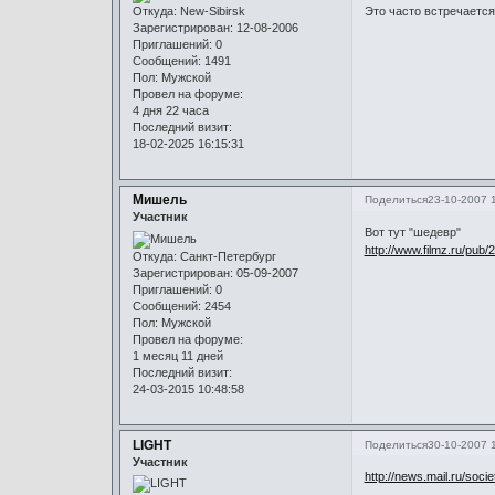
Откуда:
New-Sibirsk
Это часто встречается
Зарегистрирован
: 12-08-2006
Приглашений:
0
Сообщений:
1491
Пол:
Мужской
Провел на форуме:
4 дня 22 часа
Последний визит:
18-02-2025 16:15:31
Мишель
Поделиться
23-10-2007 
Участник
Вот тут "шедевр"
http://www.filmz.ru/pub
Откуда:
Санкт-Петербург
Зарегистрирован
: 05-09-2007
Приглашений:
0
Сообщений:
2454
Пол:
Мужской
Провел на форуме:
1 месяц 11 дней
Последний визит:
24-03-2015 10:48:58
LIGHT
Поделиться
30-10-2007 
Участник
http://news.mail.ru/soci