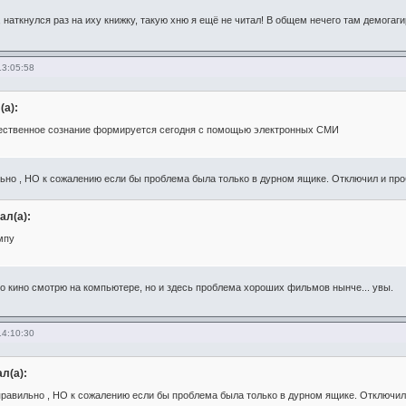
 наткнулся раз на иху книжку, такую хню я ещё не читал! В общем нечего там демогаги
13:05:58
(а):
ественное сознание формируется сегодня с помощью электронных СМИ
ьно , НО к сожалению если бы проблема была только в дурном ящике. Отключил и про
ал(а):
мпу
о кино смотрю на компьютере, но и здесь проблема хороших фильмов нынче... увы.
14:10:30
л(а):
правильно , НО к сожалению если бы проблема была только в дурном ящике. Отключил