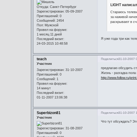
LIGHT написал
Откуда:
Санкт-Петербург
Зарегистрирован
: 05-09-2007
Стараюсь телеви
Приглашений:
0
за наживой ниче
Сообщений:
2454
раскрывают в сч
Пол:
Мужской
Провел на форуме:
1 месяц 11 дней
Я уже года три как те
Последний визит:
24-03-2015 10:48:58
teach
Поделиться
31-10-2007 
Участник
предлагаю обсудить с
Зарегистрирован
: 31-10-2007
Жизнь - разгадка пола 
Приглашений:
0
http://www.follow.ru/pr
Сообщений:
1
Провел на форуме:
14 минут
Последний визит:
01-11-2007 13:06:38
Superbizon81
Поделиться
31-10-2007 
Участник
Что тут обсуждать? Это
Зарегистрирован
: 31-08-2007
Приглашений:
0