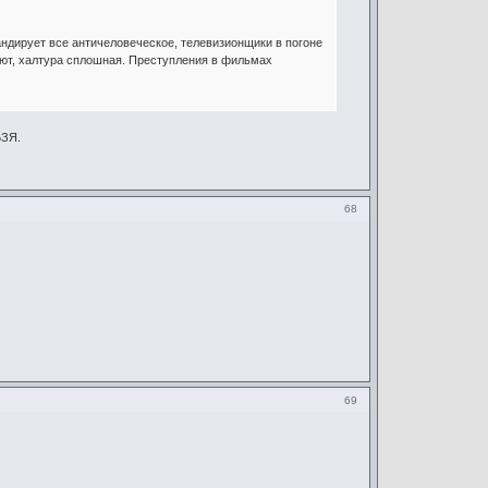
андирует все античеловеческое, телевизионщики в погоне
ают, халтура сплошная. Преступления в фильмах
ЬЗЯ.
68
69