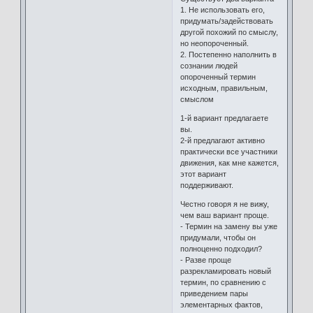
1. Не использовать его,
придумать/задействовать
другой похожий по смыслу,
но неопороченный.
2. Постепенно наполнить в
сознании людей
опороченный термин
исходным, правильным,
смыслом
1-й вариант предлагаете
вы.
2-й предлагают активно
практически все участники
движения, как мне кажется,
этот вариант
поддерживают.
Честно говоря я не вижу,
чем ваш вариант проще.
- Термин на замену вы уже
придумали, чтобы он
полноценно подходил?
- Разве проще
разрекламировать новый
термин, по сравнению с
приведением пары
элементарных фактов,