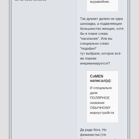
муравейник.
Так думает далеко не одна
шизоидка, а подавляющее
большинство женщин, хотя
бы в плане слова
"насильник". Или вы
специально слово
"педофил"
тут выбрали, которое всё-
же пореже
инкриминируется?
CoMEN
написал(а):
И специально
дали
ПОЛЯРНОЕ
название
ОБЫЧНОМУ
мироустройству.
Да ради бога. Но
феминистки (т/е