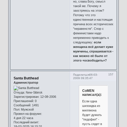
но, слава Богу, смысл
такой же. Почему я
заостряюсь на этом?
Потому что это
единственная и настоящая
причина всех исторических
"неравенств". Спор с
феминистами надо
непременно приводить к
следующему:
если
женщина всё делает хуже
мужчины, спрашивается -
как можно её было от
этого «освободить»?
157
Поделиться
06-03-
Santa Butthead
2009 09:35:47
Администратор
CoMEN
Откуда:
New-Sibirsk
написал(а):
Зарегистрирован
: 12-08-2006
Приглашений:
0
Если одна
Сообщений:
1491
шизоидка из
Пол:
Мужской
миллиона
Провел на форуме:
будет думать
4 дня 22 часа
"педофил" -
Последний визит:
пусть сядет в
18-02-2025 16:15:31