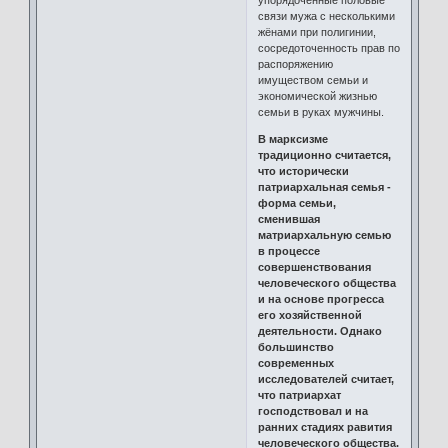
связи мужа с несколькими
жёнами при полигинии,
сосредоточенность прав по
распоряжению
имуществом семьи и
экономической жизнью
семьи в руках мужчины.
В марксизме
традиционно считается,
что исторически
патриархальная семья -
форма семьи,
сменившая
матриархальную семью
в процессе
совершенствования
человеческого общества
и на основе прогресса
его хозяйственной
деятельности. Однако
большинство
современных
исследователей считает,
что патриархат
господствовал и на
ранних стадиях равития
человеческого общества.