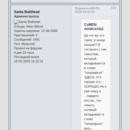
155
Поделиться
06-03-
Santa Butthead
2009 06:32:54
Администратор
CoMEN
Откуда:
New-Sibirsk
написал(а):
Зарегистрирован
: 12-08-2006
Приглашений:
0
Да что же это
Сообщений:
1491
такое, в конце
Пол:
Мужской
концов!? Я
Провел на форуме:
согласен с тем
4 дня 22 часа
смыслом,
Последний визит:
который
18-02-2025 16:15:31
вкладывается
в слово
"патриархат"
ЗДЕСЬ. И я
говорю это -
ХОРОШО.Но я
уже пишу в
...надцати
постах, что
смысл,
который
вкладывает в
слово
"патриархат"
весь