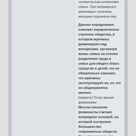
человеческом коллективе -
семье. При патриархате
доминирует мужчина,
женщина подчинена ему.
Данное определение
означает иерархическое
строение общества, в
котором мужчины
доминируют над
женщинами, организуя
жизнь семьи на основе
разделения труда в
семье для общего блага
супругов и детей, что не
обязательно означает,
что мужчины
эксплуатируют их, но это
не общепринятое
мнение.
[править] Точка зрения
феминизма
Многие писатели-
феминисты считают
патриархат основой, на
которой построено
большинство
современных обществ.