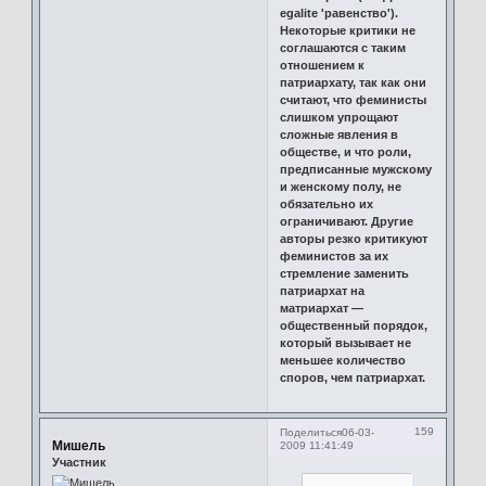
egalite 'равенство').
Некоторые критики не
соглашаются с таким
отношением к
патриархату, так как они
считают, что феминисты
слишком упрощают
сложные явления в
обществе, и что роли,
предписанные мужскому
и женскому полу, не
обязательно их
ограничивают. Другие
авторы резко критикуют
феминистов за их
стремление заменить
патриархат на
матриархат —
общественный порядок,
который вызывает не
меньшее количество
споров, чем патриархат.
159
Поделиться
06-03-
Мишель
2009 11:41:49
Участник