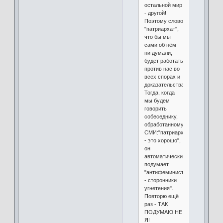
остальной мир
- другой!
Поэтому слово
"патриархат",
что бы мы
сами об нём
ни думали,
будет работать
против нас во
всех спорах и
доказательствах.
Тогда, когда
мы будем
говорить
собеседнику,
обработанному
СМИ:"патриархат
- это хорошо",
он
автоматически
подумает
"антифеминисты
- сторонники
угнетения".
Повторю ещё
раз - ТАК
ПОДУМАЮ НЕ
Я!