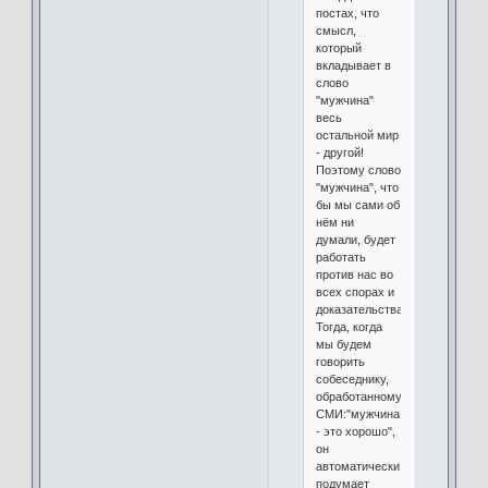
постах, что
смысл,
который
вкладывает в
слово
"мужчина"
весь
остальной мир
- другой!
Поэтому слово
"мужчина", что
бы мы сами об
нём ни
думали, будет
работать
против нас во
всех спорах и
доказательствах.
Тогда, когда
мы будем
говорить
собеседнику,
обработанному
СМИ:"мужчина
- это хорошо",
он
автоматически
подумает