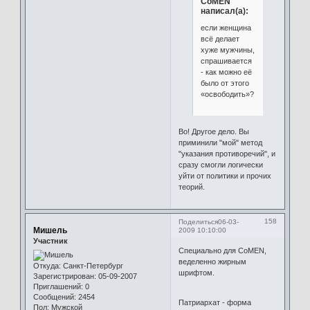
CoMEN
написал(а):
если женщина
всё делает
хуже мужчины,
спрашивается
- как можно её
было от этого
«освободить»?
Во! Другое дело. Вы
приминили "мой" метод
"указания противоречий", и
сразу смогли логически
уйти от политики и прочих
теорий.
158
Поделиться
06-03-
Мишель
2009 10:10:00
Участник
Специально для CoMEN,
веделенно жирным
Откуда:
Санкт-Петербург
шрифтом.
Зарегистрирован
: 05-09-2007
Приглашений:
0
Сообщений:
2454
Патриархат - форма
Пол:
Мужской