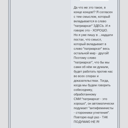
Да что же это такое, в
конце концов!? Я согласен
с тем смыслом, который
вкладывается в слово
"патриархат" ЗДЕСЬ. И я
говорю это - ХОРОШО.
Но я уже пишу в ...надцати
постах, что смысл,
который вкладывает в
слово "патриархат" весь
остальной мир - другой!
Поэтому слово
"патриархат", что бы мы
сами об нём ни думали,
будет работать против нас
во всех спорах и
доказательствах. Тогда,
когда мы будем говорить
собеседнику,
обработанному
СМИ:"патриархат - это
хорошо", он автоматически
подумает "антифеминисты
- сторонники угнетения".
Повторю ещё раз - ТАК
ПОДУМАЮ НЕ Я!