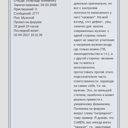
Откуда:
отовсюду понемногу
довольно оригинально, но
Зарегистрирован
: 04-03-2008
вот с контролем
Приглашений:
0
логичности написанного у
Сообщений:
2777
него "хромает". На мой
Пол:
Мужской
взгляд, этот дефект , увы,
Провел на форуме:
28 дней 19 часов
типичен для многих
Последний визит:
современных мужчин: с
02-04-2017 10:11:39
одной стороны только
идиот не заметит угнетения
и чморения мужчин везде
где только можно (ТВ,
законодательство и т.п.), а
с другой стороны- желание
как-то мягко и
интеллигентно
протестовать против этого,
подсознательно часть
ответственности переводя
на самих себя, т.е. на
мужчин. Это, по меньшей
степени, ошибочно и может
реально привести к
умеренному феминизму.
Полемика на форуме
вокруг слова "патриархат"-
тому пример. Я думаю, что
CoMEN, вас иногда мягко
"заносит", т.к. некоторые