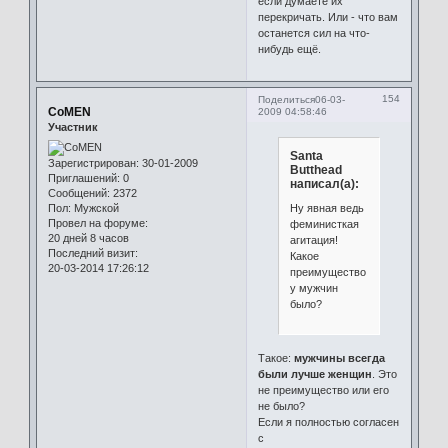
если думаете их
перекричать. Или - что вам
останется сил на что-
нибудь ещё.
154
Поделиться
06-03-
CoMEN
2009 04:58:46
Участник
Santa
Зарегистрирован
: 30-01-2009
Butthead
Приглашений:
0
написал(а):
Сообщений:
2372
Ну явная ведь
Пол:
Мужской
Провел на форуме:
феминисткая
20 дней 8 часов
агитация!
Последний визит:
Какое
20-03-2014 17:26:12
преимущество
у мужчин
было?
Такое:
мужчины всегда
были лучше женщин
. Это
не преимущество или его
не было?
Если я полностью согласен
с