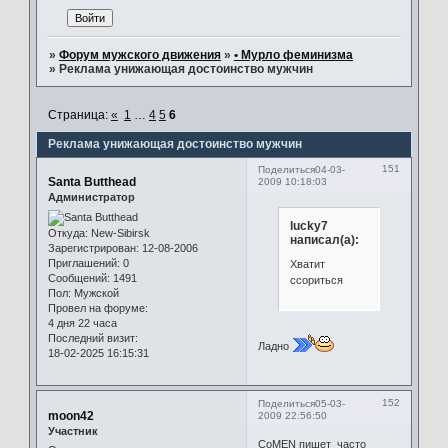
»
Форум мужского движения
»
• Мурло феминизма
»
Реклама унижающая достоинство мужчин
Страница:
«
1
…
4
5
6
Реклама унижающая достоинство мужчин
151
Поделиться
04-03-
Santa Butthead
2009 10:18:03
Администратор
lucky7
Откуда:
New-Sibirsk
написал(а):
Зарегистрирован
: 12-08-2006
Приглашений:
0
Хватит
Сообщений:
1491
ссориться
Пол:
Мужской
Провел на форуме:
4 дня 22 часа
Последний визит:
Ладно
18-02-2025 16:15:31
152
Поделиться
05-03-
moon42
2009 22:56:50
Участник
CoMEN пишет часто