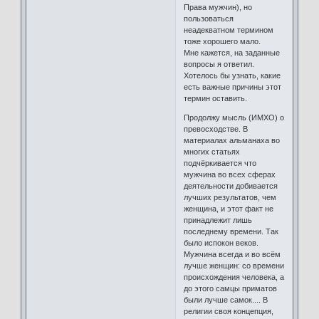
Права мужчин), но
пользоваться
неадекватном термином
тоже хорошего мало.
Мне кажется, на заданные
вопросы я ответил.
Хотелось бы узнать, какие
есть важные причины этот
термин оставить.
Продолжу мысль (ИМХО) о
превосходстве. В
материалах альманаха во
многих статьях
подчёркивается что
мужчина во всех сферах
деятельности добивается
лучших результатов, чем
женщина, и этот факт не
принадлежит лишь
последнему времени. Так
было испокон веков.
Мужчина всегда и во всём
лучше женщин: со времени
происхождения человека, а
до этого самцы приматов
были лучше самок.... В
религии своя концепция,