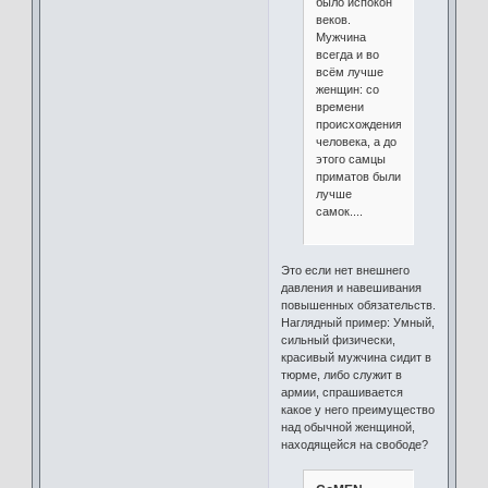
было испокон
веков.
Мужчина
всегда и во
всём лучше
женщин: со
времени
происхождения
человека, а до
этого самцы
приматов были
лучше
самок....
Это если нет внешнего
давления и навешивания
повышенных обязательств.
Наглядный пример: Умный,
сильный физически,
красивый мужчина сидит в
тюрме, либо служит в
армии, спрашивается
какое у него преимущество
над обычной женщиной,
находящейся на свободе?