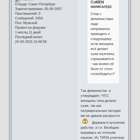
CoMEN
Откуда:
Санкт-Петербург
написал(а):
Зарегистрирован
: 05-09-2007
Приглашений:
0
Спор с
Сообщений:
2454
феминистами
Пол:
Мужской
надо
Провел на форуме:
непременно
1 месяц 11 дней
приводить к
Последний визит:
следующему:
24-03-2015 10:48:58
если женщина
всё делает
хуже мужчины,
спрашивается
- как можно её
было от этого
«освободить»?
Так феминистки и
утверждают, ЧТО,
женщины типа делали
хуже, так как
патриархальные негодяи
им не давали раскрытся.
Держали в кухонном
рабстве. и.т.п. Вообщем
выражась их птичьим
языком. Их ТИПА угнетали