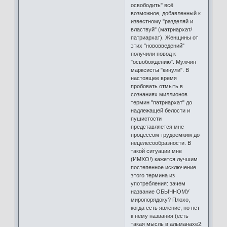
освободить" всё
возможное, добавленный к
известному "разделяй и
властвуй" (матриархат/
патриархат). Женщины от
этих "нововведений"
получили повод к
"освобождению". Мужчин
марксисты "кинули". В
настоящее время
пробовать отмыть в
сознаниях миллионов
термин "патриархат" до
надлежащей белости и
пушистости
представляется мне
процессом трудоёмким до
нецелесообразности. В
такой ситуации мне
(ИМХО!) кажется лучшим
постепенное исключение
этого термина из
употребления: зачем
название ОБЫЧНОМУ
миропорядоку? Плохо,
когда есть явление, но нет
к нему названия (есть
такая мысль в альманахе2: