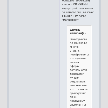
большинство женщин)
считают ОБЫЧНЫМ
мироустройством именно
то, которое они называют
ПОЛЯРНЫМ слово
"матриархат".
CoMEN
написал(а):
В материалах
альманаха во
многих
статьях
подчёркивается
что мужчина
во всех
сферах
деятельности
добивается
лучших
результатов,
чем женщина,
и этот факт не
принадлежит
лишь
последнему
времени. Так