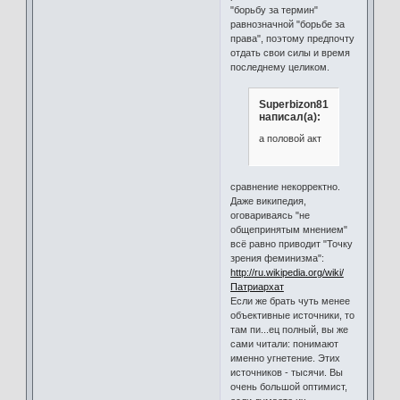
"борьбу за термин"
равнозначной "борьбе за
права", поэтому предпочту
отдать свои силы и время
последнему целиком.
Superbizon81
написал(а):
а половой акт
сравнение некорректно.
Даже википедия,
оговариваясь "не
общепринятым мнением"
всё равно приводит "Точку
зрения феминизма":
http://ru.wikipedia.org/wiki/
Патриархат
Если же брать чуть менее
объективные источники, то
там пи...ец полный, вы же
сами читали: понимают
именно угнетение. Этих
источников - тысячи. Вы
очень большой оптимист,