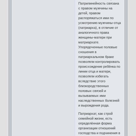
Патрилинейность связана
с правом мужчины на
детей, правом
распоряжаться ими по
усмотрению мужчины-отца
(патриарха), в отличие от
аналогичного права
женщины-матери при
матриархате.
Упорядоченные половые
сношения в
патриархальном браке
позволяли контролировать
происхождение ребёнка по
линии отца и матери,
позволяли избегать
вследствие этого
близкородственных
половых связей и
вызываемых ими
наследственных болезней
и вырождения рода.
Патриархат, как строй
семейной жизни, есть
определённая форма
организации отношений
господства и подчинения в