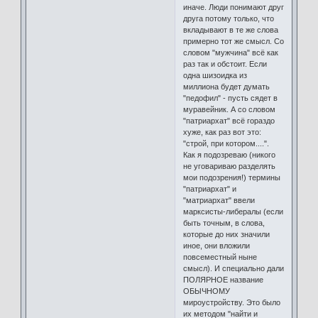
иначе. Люди понимают друг
друга потому только, что
вкладывают в те же слова
примерно тот же смысл. Со
словом "мужчина" всё как
раз так и обстоит. Если
одна шизоидка из
миллиона будет думать
"педофил" - пусть сядет в
муравейник. А со словом
"патриархат" всё гораздо
хуже, как раз вот это:
"строй, при котором....".
Как я подозреваю (никого
не уговариваю разделять
мои подозрения!) термины
"патриархат" и
"матриархат" ввели
марксисты-либералы (если
быть точным, в слова,
которые до них значили
иное, они вложили
повсеместный ныне
смысл). И специально дали
ПОЛЯРНОЕ название
ОБЫЧНОМУ
мироустройству. Это было
их методом "найти и