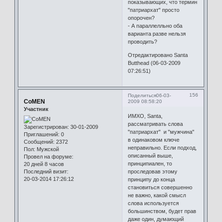
показывающих, что термин
"патриархат" просто
опорочен?
- А параллелльно оба
варианта разве нельзя
проводить?
Отредактировано Santa
Butthead (06-03-2009
07:26:51)
156
Поделиться
06-03-
CoMEN
2009 08:58:20
Участник
ИМХО, Santa,
рассматривать слова
Зарегистрирован
: 30-01-2009
"патриархат" и "мужчина"
Приглашений:
0
в одинаковом ключе
Сообщений:
2372
неправильно. Если подход,
Пол:
Мужской
описанный выше,
Провел на форуме:
принципиален, то
20 дней 8 часов
Последний визит:
проследовав этому
20-03-2014 17:26:12
принципу до конца
становиться совершенно
не важно, какой смысл
слова используется
большинством, будет прав
даже один, думающий