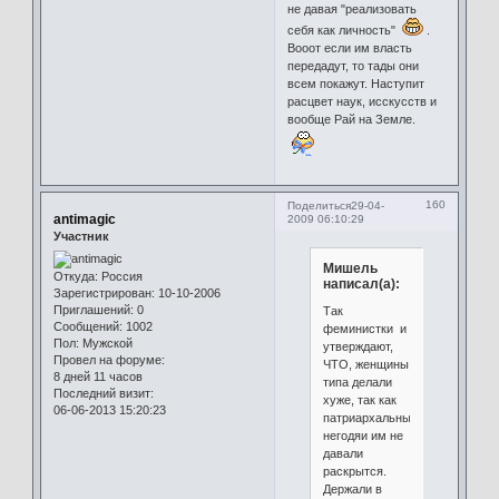
не давая "реализовать
себя как личность"
.
Вооот если им власть
передадут, то тады они
всем покажут. Наступит
расцвет наук, исскусств и
вообще Рай на Земле.
160
Поделиться
29-04-
antimagic
2009 06:10:29
Участник
Мишель
Откуда:
Россия
написал(а):
Зарегистрирован
: 10-10-2006
Приглашений:
0
Так
Сообщений:
1002
феминистки и
Пол:
Мужской
утверждают,
Провел на форуме:
ЧТО, женщины
8 дней 11 часов
типа делали
Последний визит:
хуже, так как
06-06-2013 15:20:23
патриархальные
негодяи им не
давали
раскрытся.
Держали в