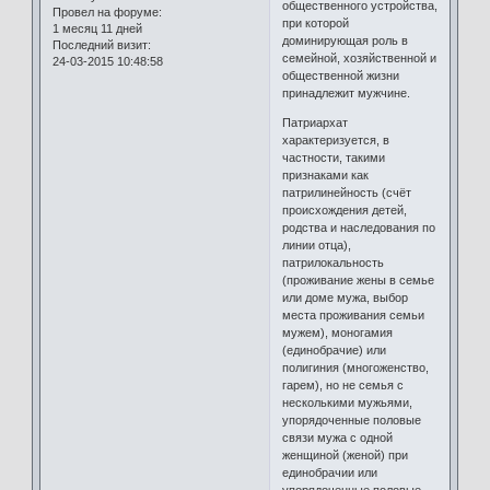
общественного устройства,
Провел на форуме:
при которой
1 месяц 11 дней
доминирующая роль в
Последний визит:
семейной, хозяйственной и
24-03-2015 10:48:58
общественной жизни
принадлежит мужчине.
Патриархат
характеризуется, в
частности, такими
признаками как
патрилинейность (счёт
происхождения детей,
родства и наследования по
линии отца),
патрилокальность
(проживание жены в семье
или доме мужа, выбор
места проживания семьи
мужем), моногамия
(единобрачие) или
полигиния (многоженство,
гарем), но не семья с
несколькими мужьями,
упорядоченные половые
связи мужа с одной
женщиной (женой) при
единобрачии или
упорядоченные половые