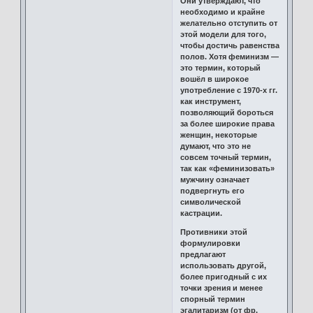
Они утверждают, что
необходимо и крайне
желательно отступить от
этой модели для того,
чтобы достичь равенства
полов. Хотя феминизм —
это термин, который
вошёл в широкое
употребление с 1970-х гг.
как инструмент,
позволяющий бороться
за более широкие права
женщин, некоторые
думают, что это не
совсем точный термин,
так как «феминизовать»
мужчину означает
подвергнуть его
символической
кастрации.
Противники этой
формулировки
предлагают
использовать другой,
более пригодный с их
точки зрения и менее
спорный термин
эгалитаризм (от фр.