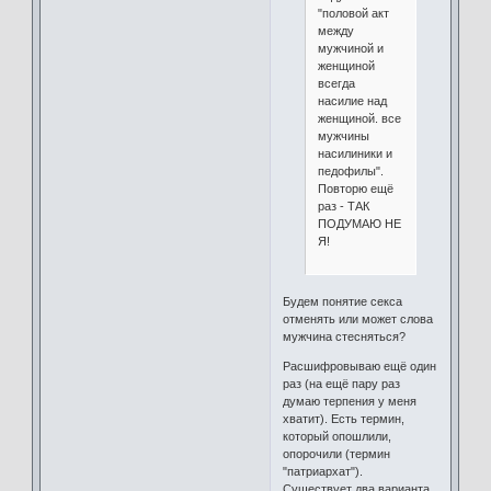
"половой акт
между
мужчиной и
женщиной
всегда
насилие над
женщиной. все
мужчины
насилиники и
педофилы".
Повторю ещё
раз - ТАК
ПОДУМАЮ НЕ
Я!
Будем понятие секса
отменять или может слова
мужчина стесняться?
Расшифровываю ещё один
раз (на ещё пару раз
думаю терпения у меня
хватит). Есть термин,
который опошлили,
опорочили (термин
"патриархат").
Существует два варианта