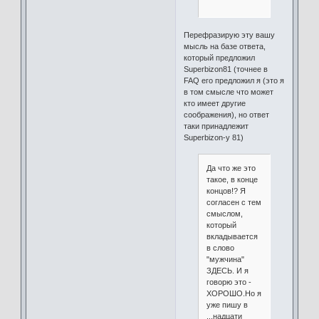
Перефразирую эту вашу
мысль на базе ответа,
который предложил
Superbizon81 (точнее в
FAQ его предложил я (это я
в том смысле что может
кто имеет другие
соображения), но ответ
таки принадлежит
Superbizon-у 81)
Да что же это
такое, в конце
концов!? Я
согласен с тем
смыслом,
который
вкладывается
в слово
"мужчина"
ЗДЕСЬ. И я
говорю это -
ХОРОШО.Но я
уже пишу в
...надцати