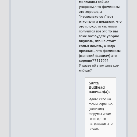
миллионы сейчас
уверены, что феминизм
это хорошо, а
"несколько сот" вот
откопали и доказали, что
это плохо,
то как могло
получится вот это
то вы
тоже вот будете упорно
внушать, что не стоит
копья ломать, а надо
признать, что феминизм
(женский фашизм) это
хорошо?????
???
Я разве об этом хоть где-
нибудь?
Santa
Butthead
написал(а):
Идите себе на
феминофашиссткие
(женские)
форумы и там
гоните, что
патриархат это
плохо.