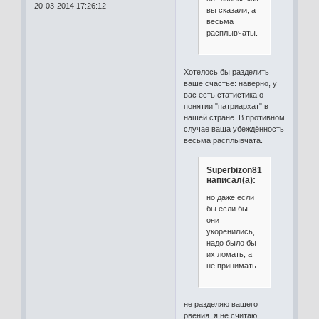
20-03-2014 17:26:12
вы сказали, а
весьма
расплывчаты.
Хотелось бы разделить
ваше счастье: наверно, у
вас есть статистика о
понятии "патриархат" в
нашей стране. В противном
случае ваша убеждённость
весьма расплывчата.
Superbizon81
написал(а):
но даже если
бы если бы
они
укоренились,
надо было бы
их ломать, а
не принимать.
не разделяю вашего
рвения. я не считаю