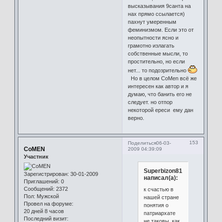
высказывания 9санта на
нах прямо ссылается)
пахнут умеренным
феминизмом. Если это от
неопытности ясно и
грамотно излагать
собственные мысли, то
простительно, но если
нет... то подозрительно
Но в целом CoMen всё же
интересен как автор и я
думаю, что банить его не
следует. но отпор
некоторой ереси ему дан
верно.
153
Поделиться
06-03-
CoMEN
2009 04:39:09
Участник
Superbizon81
Зарегистрирован
: 30-01-2009
написал(а):
Приглашений:
0
Сообщений:
2372
к счастью в
Пол:
Мужской
нашей стране
Провел на форуме:
понятия о
20 дней 8 часов
патриархате
Последний визит:
не таковы, как