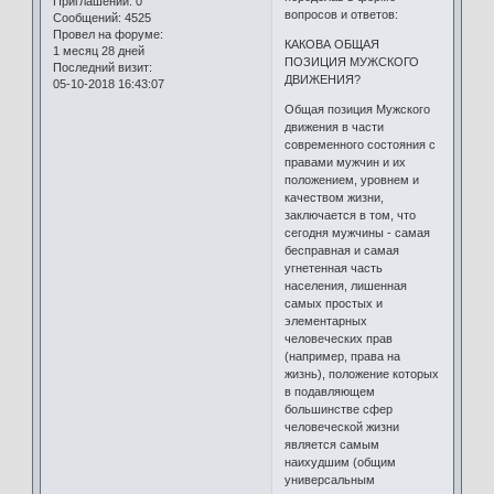
Приглашений:
0
вопросов и ответов:
Сообщений:
4525
Провел на форуме:
КАКОВА ОБЩАЯ
1 месяц 28 дней
ПОЗИЦИЯ МУЖСКОГО
Последний визит:
ДВИЖЕНИЯ?
05-10-2018 16:43:07
Общая позиция Мужского
движения в части
современного состояния с
правами мужчин и их
положением, уровнем и
качеством жизни,
заключается в том, что
сегодня мужчины - самая
бесправная и самая
угнетенная часть
населения, лишенная
самых простых и
элементарных
человеческих прав
(например, права на
жизнь), положение которых
в подавляющем
большинстве сфер
человеческой жизни
является самым
наихудшим (общим
универсальным