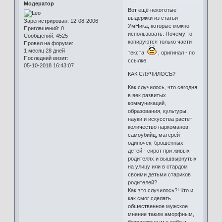
Модератор
Вот ещё некототые
выдержки из статьи
Зарегистрирован
: 12-08-2006
УмНика, которые можно
Приглашений:
0
использовать. Почему то
Сообщений:
4525
копируются только части
Провел на форуме:
1 месяц 28 дней
текста
, оригинал - по
Последний визит:
ссылке:
05-10-2018 16:43:07
КАК СЛУЧИЛОСЬ?
Как случилось, что сегодня
в век развитых
коммуникаций,
образования, культуры,
науки и искусства растет
количество наркоманов,
самоубийц, матерей
одиночек, брошенных
детей - сирот при живых
родителях и вышвырнутых
на улицу или в стардом
своими детьми стариков
родителей?
Как это случилось?! Кто и
как смог сделать
общественное мужское
мнение таким аморфным,