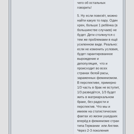
чего об остальных
говорить!
5. Ну если повезёт, можно
найти какую то пару. Один
хрен, больше 1 ребёнка (в
большинстве случаев) не
будет. Дети столкнутся с
тем же проблемами в ещё
усиленном виде. Реально:
если не изменить условия,
будет гарантированное
вырождение и
депопуляция, что и
происходит во всех
странах белой расы,
зараженных феминизмом.
В перспективе, примерно
1/3 часть в брак не вступит,
1/3 разведётся, 1/3 будет
жить в матриархальном
браке, без радости и
перспектив. Что мы и
имеем на статистических
фактах из жизни ушедших
вперёд в феминизме стран
типа Германии или Англии.
Через 2-3 поколения