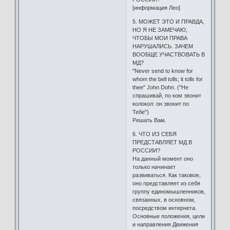
[информация Лео]
5. МОЖЕТ ЭТО И ПРАВДА,
НО Я НЕ ЗАМЕЧАЮ,
ЧТОБЫ МОИ ПРАВА
НАРУШАЛИСЬ. ЗАЧЕМ
ВООБЩЕ УЧАСТВОВАТЬ В
МД?
"Never send to know for
whom the bell tolls; it tolls for
thee" John Dohn. ("Не
спрашивай, по ком звонит
колокол: он звонит по
Тебе")
Решать Вам.
6. ЧТО ИЗ СЕБЯ
ПРЕДСТАВЛЯЕТ МД В
РОССИИ?
На данный момент оно
только начинает
развиваться. Как таковое,
оно представляет из себя
группу единомышленников,
связанных, в основном,
посредством интернета.
Основные положения, цели
и направления Движения