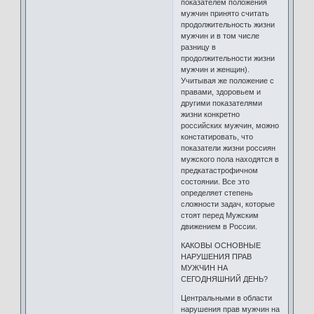
показателем положения
мужчин принято считать
продолжительность жизни
мужчин и в том числе
разницу в
продолжительности жизни
мужчин и женщин).
Учитывая же положение с
правами, здоровьем и
другими показателями
жизни конкретно
российских мужчин, можно
констатировать, что
показатели жизни россиян
мужского пола находятся в
предкатастрофичном
состоянии. Все это
определяет степень
сложности задач, которые
стоят перед Мужским
движением в России.
КАКОВЫ ОСНОВНЫЕ
НАРУШЕНИЯ ПРАВ
МУЖЧИН НА
СЕГОДНЯШНИЙ ДЕНЬ?
Центральными в области
нарушения прав мужчин на