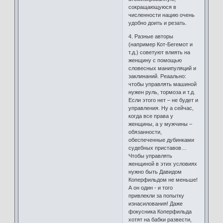
сокращающуюся в
численности нацию очень
удобно доить и резать.
4. Разные авторы
(например Кот-Бегемот и
т.д.) советуют влиять на
женщину с помощью
словесных манипуляций и
заклинаний. Реаально:
чтобы управлять машиной
нужен руль, тормоза и т.д.
Если этого нет – не будет и
управления. Ну а сейчас,
когда все права у
женщины, а у мужчины –
обязанности,
обеспеченные дубинками
судебных приставов…
Чтобы управлять
женщиной в этих условиях
нужно быть Давидом
Коперфильдом не меньше!
А он один - и того
привлекли за попытку
изнасилования! Даже
фокусника Коперфильда
хотят на бабки развести,