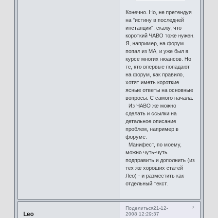
Конечно. Но, не претендуя
на "истину в последней
инстанции", скажу, что
короткий ЧАВО тоже нужен.
Я, например, на форум
попал из МА, и уже был в
курсе многих нюансов. Но
те, кто впервые попадают
на форум, как правило,
хотят иметь короткие
ясные ответы на основные
вопросы. С самого начала.
Из ЧАВО же можно
сделать и ссылки на
детальное описание
проблем, например в
форуме.
Манифест, по моему,
можно чуть-чуть
подправить и дополнить (из
тех же хороших статей
Лео) - и разместить как
отдельный текст.
7
Поделиться
21-12-
Leo
2008 12:29:37