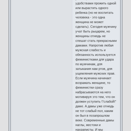
удобствами прожить одной
или вырастить одного
ребенка (но не воспитать
человека - это одна
женщина не может
сделать). Сегодня мужчину
учат быть рыцарем, но
женщины отнюдь не
спешат стать прекрасными
дамами. Напротив любая
мужская слабость и
обязанность используется
феминистками для удара
по мужчинам, для
затыкания нам ртов, для
ущемления мужских прав.
Если мужчина начинает
возражать женщине, то
феминистки сразу
набрасываются на него
мотивируя это тем, что он
должен уступить \"слабой\"
даме. А дамы уже отнюдь
не тот слабый пол, каким
он был в позапрошлом
веке. Современные дамы
наглы, жестоки и
нахраписты. И мы