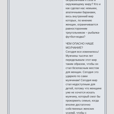
безразличным к себе и
окружающему миру? Кто и
как сделал нас немыми,
апатичными баранами,
весь внутренний мир
которых, по мнению
женщин, ограничивается
равносторонним
треугольником – рыбалка-
футбол-водка?
ЧЕМ ОПАСНО НАШЕ
МОЛЧАНИЕ?
Сегодня все изменилось!
Мужчины тысячи лет
переделывали этот мир
таким образом, чтобы он
стал безопасным местом
для женщин. Сегодня это
ударило по сами
мужчинам! Сегодня мир
стал недоступным для
детей, потому что женщине
уже не хочется искать
мужчину, который смог бы
прокормить семью, когда
вполне достаточно
собственных женских
усилий, чтобы с