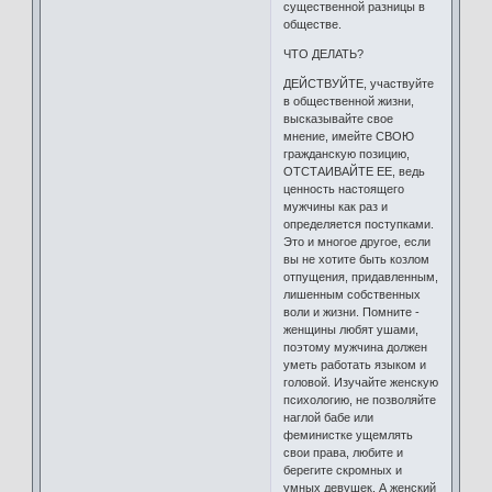
существенной разницы в
обществе.
ЧТО ДЕЛАТЬ?
ДЕЙСТВУЙТЕ, участвуйте
в общественной жизни,
высказывайте свое
мнение, имейте СВОЮ
гражданскую позицию,
ОТСТАИВАЙТЕ ЕЕ, ведь
ценность настоящего
мужчины как раз и
определяется поступками.
Это и многое другое, если
вы не хотите быть козлом
отпущения, придавленным,
лишенным собственных
воли и жизни. Помните -
женщины любят ушами,
поэтому мужчина должен
уметь работать языком и
головой. Изучайте женскую
психологию, не позволяйте
наглой бабе или
феминистке ущемлять
свои права, любите и
берегите скромных и
умных девушек. А женский