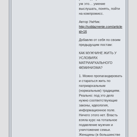
ум это… умение
выслушать, понять, пойти
на компромисс.
Автор УмНик:
http://soblaznenie.com/articles.php?
id=16
Добавлю от себя по своим
предыдущим постам:
КАК МУЖЧИНЕ ЖИТЬ У
УСЛОВИЯХ
МАТРИАРХАЛЬНОГО
ФЕМИНИЗМА?
1. Можно пропагандировать
и стараться жить по
патриархальным
(нормальным) традициям.
Реально: под это дело
нужно соответствующие
законы, идеология,
информационное поле.
Ничего этого нет. Власть
взяла курс на тотальное
подавление мужчин и
уничтожение семьи.
Женщины (в большинстве