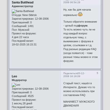
Santa Butthead
2008 06:54:28
Администратор
Ну, как бы для начала
Откуда:
New-Sibirsk
нормально
Зарегистрирован
: 12-08-2006
Только обратите внимание
Приглашений:
0
- целый под
форум
.
Сообщений:
1491
То есть можно чуть ли не
Пол:
Мужской
Провел на форуме:
под каждый вопрос
4 дня 22 часа
отдельную тему, с
Последний визит:
выжимками с форума в
18-02-2025 16:15:31
целом, ссылками и т.д.
Под разные редакции FAQ
(когда появится) - тоже
разные темы можно в этом
форуме.
5
Поделиться
20-12-
Leo
2008 16:19:09
Модератор
Старый текст, нашёл в
Интернете. Думаю что то
Зарегистрирован
: 12-08-2006
можно использовать при
Приглашений:
0
составлении FAQ
Сообщений:
4525
Провел на форуме:
МАНИФЕСТ МУЖСКОГО
1 месяц 28 дней
ДВИЖЕНИЯ
Последний визит: