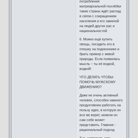
потребления
матриархальной похлёбки
такие страны ждёт распад
в связи с сокращением
населения и его заменой
на людей других рас и
национальностей.
6. Можно ещё купить
овощь, посадить его в
плошку на подоконнике и
брать пример с живой
природы. Если появилась
мысль – ты её водкой,
водкой!
ЧТО ДЕЛАТЬ ЧТОБЫ
ПОМОЧЬ МУЖСКОМУ
ДВИЖЕНИЮ?
Даже не очень активный
человек, способен намного
продуктивнее работать на
пользу идее, в которую он
все же верит, нежели он
сам себе может
представить. Главное -
рациональный подход.