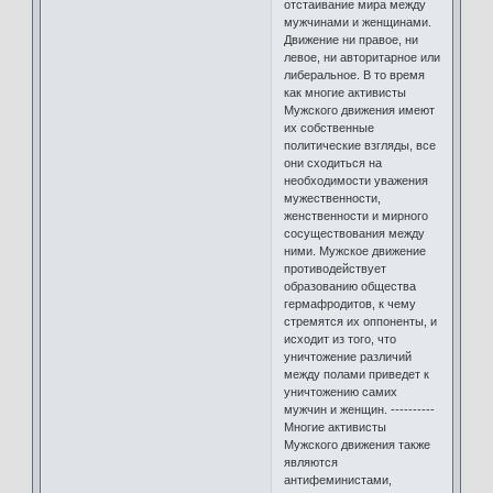
отстаивание мира между
мужчинами и женщинами.
Движение ни правое, ни
левое, ни авторитарное или
либеральное. В то время
как многие активисты
Мужского движения имеют
их собственные
политические взгляды, все
они сходиться на
необходимости уважения
мужественности,
женственности и мирного
сосуществования между
ними. Мужское движение
противодействует
образованию общества
гермафродитов, к чему
стремятся их оппоненты, и
исходит из того, что
уничтожение различий
между полами приведет к
уничтожению самих
мужчин и женщин. ----------
Многие активисты
Мужского движения также
являются
антифеминистами,