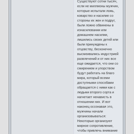
Существуют сотни тысяч,
если не миллионы мужчин,
которые испытали ложь,
коварство и насилие со
стороны их жен и подруг,
были ложно обвинены в
изнасиловании или
домашнем насилии,
лишились своих детей или
были принуждены к
отцовству, бесконечно
высмеивались индустрией
развлечений и от них все
еще ожидается, что они со
смирением и упорством
будут работать на благо
мира, который всеми
доступными способами
обращается с ними как с
людьми второго сорта и
нагнетает ненависть в
отношении них. И вот
наконец осознавая это,
мужчины начали
организовываться:
Некоторые организуют
мирное сопротивление,
чтобы привлечь внимание