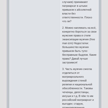
случаев) принимают
патриархат в штыки:
привыкли к абсолютной
власти без
ответственности. Плохо
что ли?
2. Можно наплевать на всё,
конкретно бороться за свои
мужские права в стиле
эмансипации мужчин (free
man izm) Недостатки:
большинство мужчин
привыкли быть тупо-
бесправным быдлом. Какие
права? Давай лучше
застроимся!
3. Часть мужчин смогла
отделиться от
матриархального
вырождения стеной
религии и национальной
обособленности. Таковы
чеченцы, дагестанцы,
ингуши и т.д. В чём то им
российский матриархат и
выгоден: старую,
атомизированную,