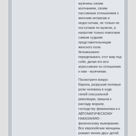
мужчины своим
молчанием, своим
пассивным отношением к
женским интригам и
недостаткам, не только не
поступаем по мужски, а
напротив только помогаем
самым худшим
представительницам
женского пола
безнаказанно
переделывать этот мир под
себя, делая его все
агрессивнее по отношению
к нам - мужчинам.
Посмотрите вокруг.
Европа, разрушив половые
роли человека в ходе
своей сексуальной
революции, пришла к
распаду морали,
господству феминизма и к
АВТОМАТИЧЕСКОМУ
НАКАЗАНИЮ -
физическому вымиранию.
Все европейские женщины
рожают менее двух детей.