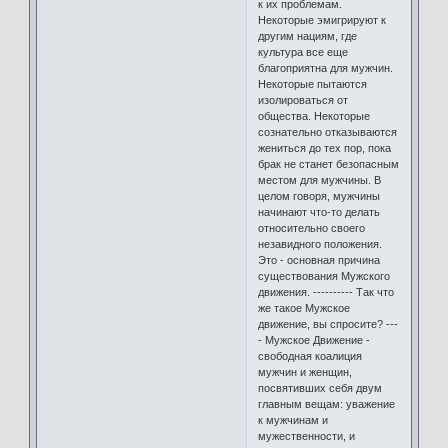
к их проблемам.
Некоторые эмигрируют к
другим нациям, где
культура все еще
благоприятна для мужчин.
Некоторые пытаются
изолироваться от
общества. Некоторые
сознательно отказываются
жениться до тех пор, пока
брак не станет безопасным
местом для мужчины. В
целом говоря, мужчины
начинают что-то делать
относительно своего
незавидного положения.
Это - основная причина
существования Мужского
движения. ---------- Так что
же такое Мужское
движение, вы спросите? ---
- Мужское Движение -
свободная коалиция
мужчин и женщин,
посвятивших себя двум
главным вещам: уважение
к мужчинам и
мужественности, и