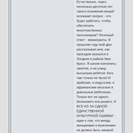
Естественно, через
несколько десятков лет
такого положения вещей
возникает вопрос - кто
будет работать, чтобы
обеспечить
многочисленных
пенсионеров? Логичный
ответ - иммигранты. В
прошлом году мой друг
рассказывал мне, как
проездом оказался в
Лондоне в районе Кинг
Кросс. В школе кончились
занятия, и на улицу
высыпала ребятня. Кого
там только не было! И
арабские, и индусские, и
африканские веселые и
довольные ребятишки.
Только вот ни одного
белокожего или рыжего. И
ВСЕ ИЗ-ЗА ОДНОЙ-
ЕДИНСТВЕННОЙ
КУЛЬТУРНОЙ ОШИБКИ -
идеи о том, что между
женщинами и мужчинами
не должно быть никакой