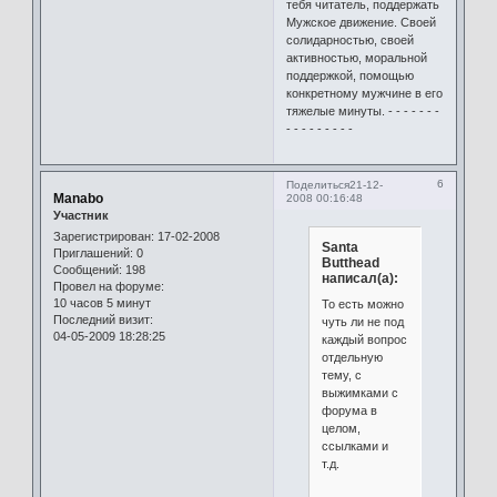
тебя читатель, поддержать
Мужское движение. Своей
солидарностью, своей
активностью, моральной
поддержкой, помощью
конкретному мужчине в его
тяжелые минуты. - - - - - - -
- - - - - - - - -
6
Поделиться
21-12-
Manabo
2008 00:16:48
Участник
Зарегистрирован
: 17-02-2008
Santa
Приглашений:
0
Butthead
Сообщений:
198
написал(а):
Провел на форуме:
10 часов 5 минут
То есть можно
Последний визит:
чуть ли не под
04-05-2009 18:28:25
каждый вопрос
отдельную
тему, с
выжимками с
форума в
целом,
ссылками и
т.д.