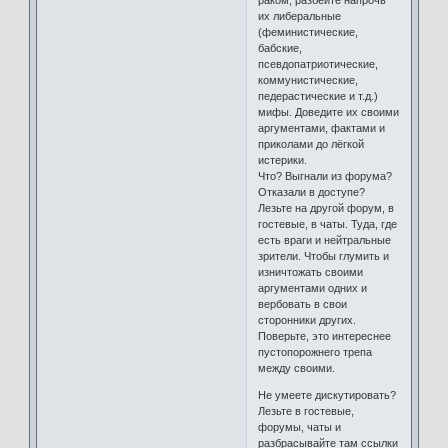
раком, разбейте напрочь
их либеральные
(феминистические,
бабские,
псевдопатриотические,
коммунистические,
педерастические и т.д.)
мифы. Доведите их своими
аргументами, фактами и
приколами до лёгкой
истерики.
Что? Выгнали из форума?
Отказали в доступе?
Лезьте на другой форум, в
гостевые, в чаты. Туда, где
есть враги и нейтральные
зрители. Чтобы глумить и
изничтожать своими
аргументами одних и
вербовать в свои
сторонники других.
Поверьте, это интереснее
пустопорожнего трепа
между своими.
Не умеете дискутировать?
Лезьте в гостевые,
форумы, чаты и
разбрасывайте там ссылки