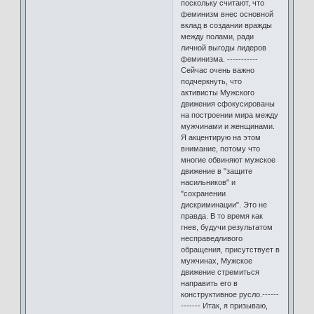
поскольку считают, что
феминизм внес основной
вклад в создании вражды
между полами, ради
личной выгоды лидеров
феминизма. -----------
Сейчас очень важно
подчеркнуть, что
активисты Мужского
движения сфокусированы
на построении мира между
мужчинами и женщинами.
Я акцентирую на этом
внимание, потому что
многие обвиняют мужское
движение в "защите
насильников" и
"сохранении
дискриминации". Это не
правда. В то время как
гнев, будучи результатом
несправедливого
обращения, присутствует в
мужчинах, Мужское
движение стремиться
направить его в
конструктивное русло.------
------- Итак, я призываю,