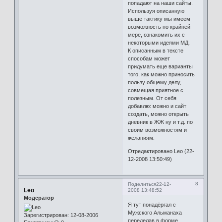
попадают на наши сайты.
Используя описанную
выше тактику мы имеем
возможность по крайней
мере, ознакомить их с
некоторыми идеями МД.
К описанным в тексте
способам может
придумать еще варианты
того, как можно приносить
пользу общему делу,
совмещая приятное с
полезным. От себя
добавлю: можно и сайт
создать, можно открыть
дневник в ЖЖ ну и т.д. по
своим возможностям и
желаниям.
Отредактировано Leo (22-
12-2008 13:50:49)
8
Поделиться
22-12-
Leo
2008 13:48:52
Модератор
Я тут понадёргал с
Мужского Альманаха
Зарегистрирован
: 12-08-2006
переделав в форме