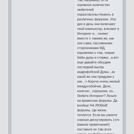
Так, например, есть
огромное количество
любителей
поразглагольствовать в
различных форумах. Изо
дня в день они включают
свой компьютер, влезают в
Интернет и... гоняют
вместе с такими же, как
они сами, пассивными
сторонниками МД,
порожняки о том, «какие
бабы дуры и стервы...а вот
еще давайте обсудим
последний высер
андрофобской Думы...ах
какой же они придурки у
нас...» Короче очень милый
междусобойчик. Дело,
конечно , хорошеее, но...
Любите Интернет? Лезьте
на вражеские форумы. Да
вообще НА ЛЮБЫЕ
форумы, где жизнь
теплится. Если вы умеете
хорошо дискутировать (это
важное примечание!)
поставьте их там всех