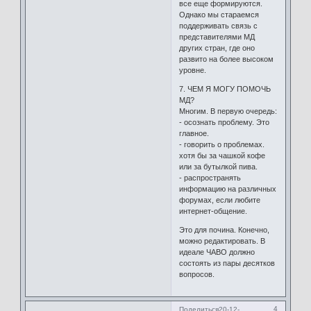
все еще формируются.
Однако мы стараемся
поддерживать связь с
представителями МД
других стран, где оно
развито на более высоком
уровне.
7. ЧЕМ Я МОГУ ПОМОЧЬ
МД?
Многим. В первую очередь:
- осознать проблему. Это
главное.
- говорить о проблемах.
хотя бы за чашкой кофе
или за бутылкой пива.
- распространять
информацию на различных
форумах, если любите
интернет-общение.
Это для почина. Конечно,
можно редактировать. В
идеале ЧАВО должно
состоять из пары десятков
вопросов.
4
Поделиться
20-12-