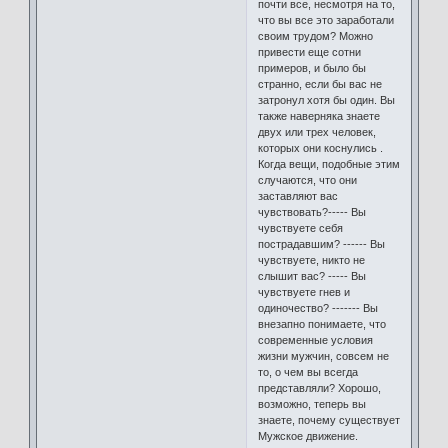
почти все, несмотря на то,
что вы все это заработали
своим трудом? Можно
привести еще сотни
примеров, и было бы
странно, если бы вас не
затронул хотя бы один. Вы
также наверняка знаете
двух или трех человек,
которых они коснулись .
Когда вещи, подобные этим
случаются, что они
заставляют вас
чувствовать?----- Вы
чувствуете себя
пострадавшим? ------ Вы
чувствуете, никто не
слышит вас? ----- Вы
чувствуете гнев и
одиночество? ------- Вы
внезапно понимаете, что
современные условия
жизни мужчин, совсем не
то, о чем вы всегда
представляли? Хорошо,
возможно, теперь вы
знаете, почему существует
Мужское движение.