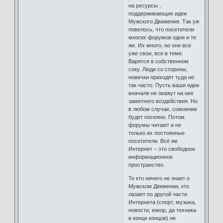
на ресурсы ,
поддерживающие идеи
Мужского Движения. Так уж
повелось, что посетители
многих форумов одни и те
же. Их много, но они все
уже свои, все в теме.
Варятся в собственном
соку. Люди со стороны,
новички приходят туда не
так часто. Пусть ваши идеи
вначале не окажут на них
заметного воздействия. Но
в любом случае, сомнение
будет посеяно. Потом
форумы читают и не
только их постоянные
посетители. Всё же
Интернет – это свободное
информационное
пространство.
Те кто ничего не знает о
Мужском Движении, кто
лазает по другой части
Интернета (спорт, музыка,
новости, юмор, да техника
в конце концов) не