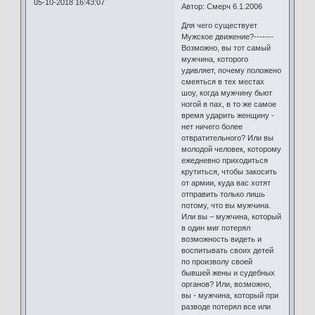
05-10-2018 16:43:07
Автор: Смерч 6.1.2006
Для чего существует
Мужское движение?-------
Возможно, вы тот самый
мужчина, которого
удивляет, почему положено
смеяться в тех местах
шоу, когда мужчину бьют
ногой в пах, в то же самое
время ударить женщину -
нет ничего более
отвратительного? Или вы
молодой человек, которому
ежедневно приходиться
крутиться, чтобы закосить
от армии, куда вас хотят
отправить только лишь
потому, что вы мужчина.
Или вы – мужчина, который
в один миг потерял
возможность видеть и
воспитывать своих детей
по произволу своей
бывшей жены и судебных
органов? Или, возможно,
вы - мужчина, который при
разводе потерял все или