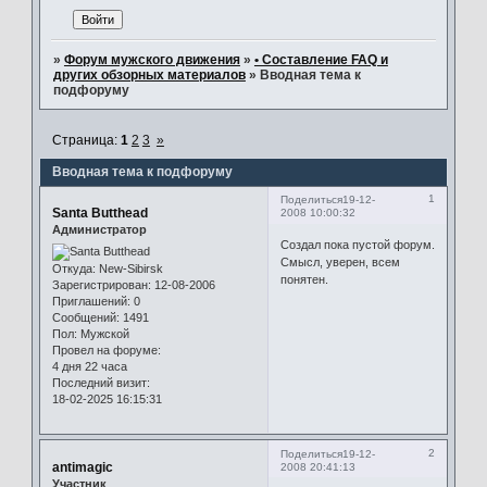
»
Форум мужского движения
»
• Составление FAQ и
других обзорных материалов
»
Вводная тема к
подфоруму
Страница:
1
2
3
»
Вводная тема к подфоруму
1
Поделиться
19-12-
Santa Butthead
2008 10:00:32
Администратор
Создал пока пустой форум.
Смысл, уверен, всем
Откуда:
New-Sibirsk
понятен.
Зарегистрирован
: 12-08-2006
Приглашений:
0
Сообщений:
1491
Пол:
Мужской
Провел на форуме:
4 дня 22 часа
Последний визит:
18-02-2025 16:15:31
2
Поделиться
19-12-
antimagic
2008 20:41:13
Участник