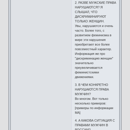
2. РАЗВЕ МУЖСКИЕ ПРАВА
НАРУШАЮТСЯ? Я
СЛЫШАЛ, ЧТО
ДИСКРИМИНИРУЮТ
ТОЛЬКО ЖЕНЩИН.
Увы, нарушаются и очень
часто. Более того, с
развитием феминизма в
мире эти нарушения
приобретают все более
повсеместный характер.
Информация же про
"дискриминацию женщин"
значительно
преувеличивается
феминистскими
движениями.
3. В ЧЕМ КОНКРЕТНО
НАРУШАЮТСЯ ПРАВА
МУЖЧИН?
Во многом. Вот только
несколько примеров:
[примеры по информации
МА]
4. А КАКОВА СИТУАЦИЯ С
ПРАВАМИ МУЖЧИН В
РОССИИ?