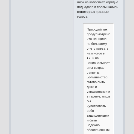
цирк на колёсиках изрядно
поднадоел и послышались
некоторые
трезвые
голоса:
Природой так
предусмотрено,
что женщине
по большому
счету плевать
на многое в
т.ч. и на
национальность
и на возраст
супруга.
Большинство
готово быть
даже и
украденными и
в гареме, лишь
бы
чувствовать
себя
защищенными
и быть
надежно
обеспеченными...,