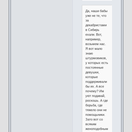
Да, наши бабы
уже не те, что
за
декабристами
в Сибирь
ехали. Вот,
например,
возьмем нас.
Я вот мало
знаю
штурмовиков,
у которых есть
постоянные
девушки,
которые
поддерживали
бы их. А все
почему? Им
уют подавай,
роскошь. А где
борьба, где
тяжело они не
помощьники.
Зато вот со
всяким
женоподобным