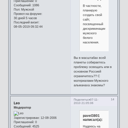
Приглашений:
0
Сообщений:
1086
В частности,
Пол:
Мужской
планирую
Провел на форуме:
создать свой
30 дней 5 часов
сайт,
Последний визит:
посвященный
08-05-2019 09:32:44
дискриминации
мужского
белого
населения.
Вы в масштабах всей
планеты собираетесь
проблему освещать или в
основном Россией
ограничитесь?? С
материалами Мужского
альманаха знакомы?
14
Поделиться
07-11-
Leo
2010 21:05:06
Модератор
pavel3801
Зарегистрирован
: 12-08-2006
написал(а):
Приглашений:
0
Сообщений:
4525
Надеюсь на