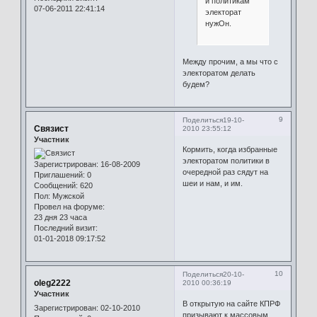
и политикам
07-06-2011 22:41:14
электорат
нужОн.
Между прочим, а мы что с
электоратом делать
будем?
9
Поделиться
19-10-
Связист
2010 23:55:12
Участник
Кормить, когда избранные
электоратом политики в
Зарегистрирован
: 16-08-2009
очередной раз сядут на
Приглашений:
0
шеи и нам, и им.
Сообщений:
620
Пол:
Мужской
Провел на форуме:
23 дня 23 часа
Последний визит:
01-01-2018 09:17:52
10
Поделиться
20-10-
oleg2222
2010 00:36:19
Участник
В открытую на сайте КПРФ
Зарегистрирован
: 02-10-2010
призывают к массовым