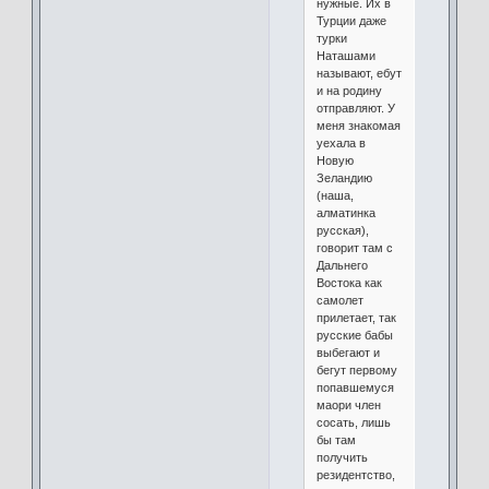
нужные. Их в
Турции даже
турки
Наташами
называют, ебут
и на родину
отправляют. У
меня знакомая
уехала в
Новую
Зеландию
(наша,
алматинка
русская),
говорит там с
Дальнего
Востока как
самолет
прилетает, так
русские бабы
выбегают и
бегут первому
попавшемуся
маори член
сосать, лишь
бы там
получить
резидентство,