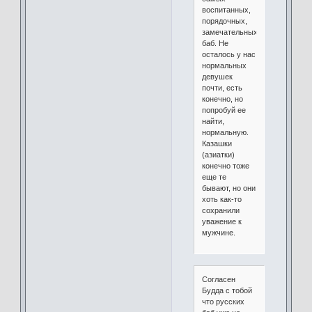
воспитанных,
порядочных,
замечательных
баб. Не
осталось у нас
нормальных
девушек
почти, есть
конечно, но
попробуй ее
найти,
нормальную.
Казашки
(азиатки)
конечно тоже
еще те
бывают, но они
хоть как-то
сохранили
уважение к
мужчине.
Согласен
Будда с тобой
что русских