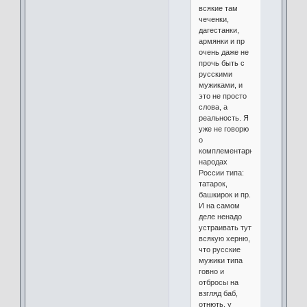
всякие там
чеченки,
дагестанки,
армянки и пр
очень даже не
прочь быть с
русскими
мужиками, и
это не просто
слова, а
реальность. Я
уже не говорю
о
комплементарных
народах
России типа:
татарок,
башкирок и пр.
И на самом
деле ненадо
устраивать тут
всякую херню,
что русские
мужики типа
говно и
отбросы на
взгляд баб,
отнють, у