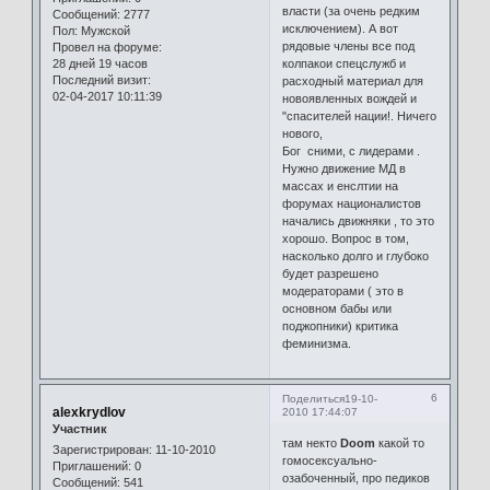
власти (за очень редким
Сообщений:
2777
исключением). А вот
Пол:
Мужской
рядовые члены все под
Провел на форуме:
28 дней 19 часов
колпакои спецслужб и
Последний визит:
расходный материал для
02-04-2017 10:11:39
новоявленных вождей и
"спасителей нации!. Ничего
нового,
Бог сними, с лидерами .
Нужно движение МД в
массах и енслтии на
форумах националистов
начались движняки , то это
хорошо. Вопрос в том,
насколько долго и глубоко
будет разрешено
модераторами ( это в
основном бабы или
поджопники) критика
феминизма.
6
Поделиться
19-10-
alexkrydlov
2010 17:44:07
Участник
там некто
Doom
какой то
Зарегистрирован
: 11-10-2010
гомосексуально-
Приглашений:
0
озабоченный, про педиков
Сообщений:
541