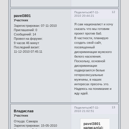
12
Поделиться
07-11-
pavel3801
2010 20:44:21
Участник
Я сам националист и хочу
Зарегистрирован
: 07-11-2010
сказать что мы готовим
Приглашений:
0
проект против баб.
Сообщений:
14
В частности, планирую
Провел на форуме:
создать свой сайт,
9 часов 46 минут
посвященный
Последний визит:
11-12-2010 07:45:11
дискриминации мужского
белого населения.
Поскольку, основной
дискриминации
подвергаются белые
гетеросексуальные
мужчины, в наших
интересах пресечь это.
Надеюсь на понимание и
жду идей.
13
Поделиться
07-11-
Владислав
2010 21:02:51
Участник
Откуда:
Самара
pavel3801
Зарегистрирован
: 15-05-2010
написал(а):