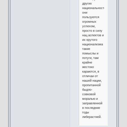
других
национальностей
они
пользуются
огромных
успехом,
просто в силу
нац аспектов и
их крутого
национализма
такие
помыслы и
потуги, там
крайне
жестоко
караются, в
отличаи от
нашей нации,
пропитанной
быдло-
совковой
моралью и
заправленной
в последние
годы
либерастией.