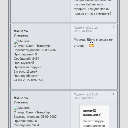
русских баб не хотят
говорить. Обидно что ли
правде в глаза смотреть?
3
Поделиться
19-10-
Мишель
2010 14:49:48
Участник
Ммм-да. Шило в мешке не
Откуда:
Санкт-Петербург
утаишь.
Зарегистрирован
: 05-09-2007
Приглашений:
0
Сообщений:
2454
Пол:
Мужской
Провел на форуме:
1 месяц 11 дней
Последний визит:
24-03-2015 10:48:58
4
Поделиться
19-10-
Мишель
2010 14:52:16
Участник
moon42
Откуда:
Санкт-Петербург
написал(а):
Зарегистрирован
: 05-09-2007
Приглашений:
0
Но вот лидеры
Сообщений:
2454
националистов