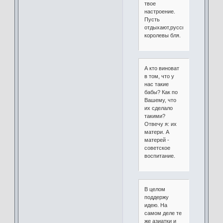
твое
настроение.
Пусть
отдыхают,русские
королевы бля.
А кто виноват
в том, что у
нас такие
бабы? Как по
Вашему, что
их сделало
такими?
Отвечу я: их
матери. А
матерей -
советское
воспитание.
В целом
поддержу
идею. На
самом деле те
же азиатки и