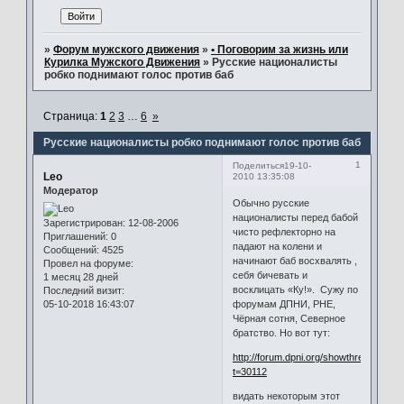
»
Форум мужского движения
»
• Поговорим за жизнь или
Курилка Мужского Движения
»
Русские националисты
робко поднимают голос против баб
Страница:
1
2
3
…
6
»
Русские националисты робко поднимают голос против баб
1
Поделиться
19-10-
Leo
2010 13:35:08
Модератор
Обычно русские
националисты перед бабой
Зарегистрирован
: 12-08-2006
чисто рефлекторно на
Приглашений:
0
падают на колени и
Сообщений:
4525
начинают баб восхвалять ,
Провел на форуме:
себя бичевать и
1 месяц 28 дней
восклицать «Ку!». Сужу по
Последний визит:
05-10-2018 16:43:07
форумам ДПНИ, РНЕ,
Чёрная сотня, Северное
братство. Но вот тут:
http://forum.dpni.org/showthread.php?
t=30112
видать некоторым этот