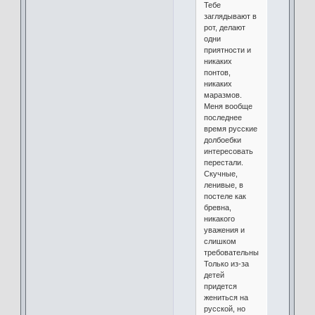
Тебе
заглядывают в
рот, делают
одни
приятности и
никаких
понтов,
никаких
маразмов.
Меня вообще
последнее
время русские
долбоебки
интересовать
перестали.
Скучные,
ленивые, в
постеле как
бревна,
никакого
уважения и
слишком
требовательные.
Только из-за
детей
придется
жениться на
русской, но