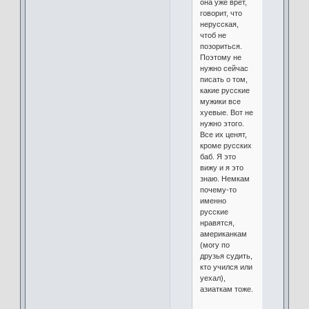
она уже врет,
говорит, что
нерусская,
чтоб не
позориться.
Поэтому не
нужно сейчас
писать о том,
какие русские
мужики все
хуевые. Вот не
нужно этого.
Все их ценят,
кроме русских
баб. Я это
вижу и я это
знаю. Немкам
почему-то
именно
русские
нравятся,
американкам
(могу по
друзья судить,
кто учился или
уехал),
азиаткам тоже.