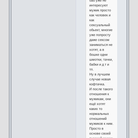
баб уже не
интересуют
мужик просто
как человек и
как
сексуальный
обьект, многие
уже попросту
даже сексом
заниматься не
хотят, а в
бошке одни
шмотки, тачки,
бабки и д т и
тп.
Ну в лучшем
случае новая
кофтачка.
И после такого
отношения к
мужикам, они
ещё хотят
каких то
нормальных
отношений
мужиков к ним.
Просто в
основе своей