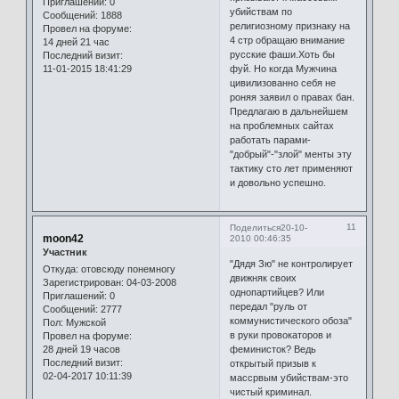
Приглашений:
0
убийствам по
Сообщений:
1888
религиозному признаку на
Провел на форуме:
4 стр обращаю внимание
14 дней 21 час
русские фаши.Хоть бы
Последний визит:
11-01-2015 18:41:29
фуй. Но когда Мужчина
цивилизованно себя не
роняя заявил о правах бан.
Предлагаю в дальнейшем
на проблемных сайтах
работать парами-
"добрый"-"злой" менты эту
тактику сто лет применяют
и довольно успешно.
11
Поделиться
20-10-
moon42
2010 00:46:35
Участник
"Дядя Зю" не контролирует
Откуда:
отовсюду понемногу
движняк своих
Зарегистрирован
: 04-03-2008
однопартийцев? Или
Приглашений:
0
передал "руль от
Сообщений:
2777
коммунистического обоза"
Пол:
Мужской
в руки провокаторов и
Провел на форуме:
28 дней 19 часов
феминисток? Ведь
Последний визит:
открытый призыв к
02-04-2017 10:11:39
массрвым убийствам-это
чистый криминал.