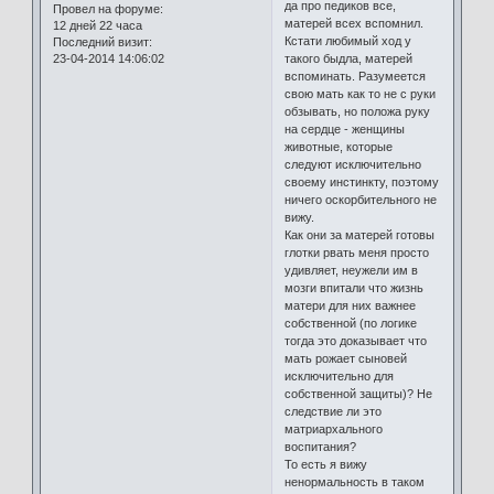
да про педиков все,
Провел на форуме:
матерей всех вспомнил.
12 дней 22 часа
Кстати любимый ход у
Последний визит:
23-04-2014 14:06:02
такого быдла, матерей
вспоминать. Разумеется
свою мать как то не с руки
обзывать, но положа руку
на сердце - женщины
животные, которые
следуют исключительно
своему инстинкту, поэтому
ничего оскорбительного не
вижу.
Как они за матерей готовы
глотки рвать меня просто
удивляет, неужели им в
мозги впитали что жизнь
матери для них важнее
собственной (по логике
тогда это доказывает что
мать рожает сыновей
исключительно для
собственной защиты)? Не
следствие ли это
матриархального
воспитания?
То есть я вижу
ненормальность в таком