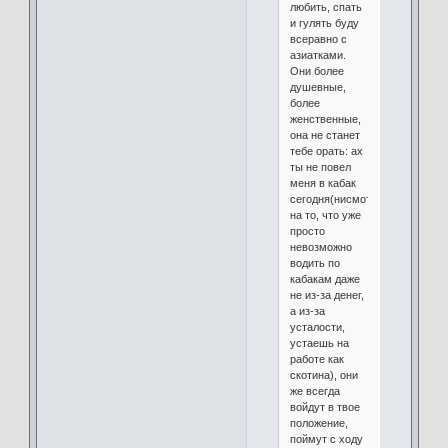
любить, спать
и гулять буду
всеравно с
азиатками.
Они более
душевные,
более
женственные,
она не станет
тебе орать: ах
ты не повел
меня в кабак
сегодня(нисмотря
на то, что уже
просто
невозможно
водить по
кабакам даже
не из-за денег,
а из-за
усталости,
устаешь на
работе как
скотина), они
же всегда
войдут в твое
положение,
поймут с ходу