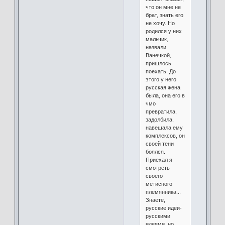
что он мне не
брат, знать его
не хочу. Но
родился у них
мальчик,
назвали
Ванечкой,
пришлось
поехать. До
этого у него
русская жена
была, она его в
чмо
превратила,
задолбила,
навешала ему
комплексов, он
своей тени
боялся.
Приехал я
смотреть
своего
метисного
племянника...
Знаете,
русские идеи-
русскими
идеями, но