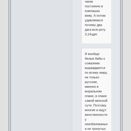
чмом
постоянно в
компашах
вижу. А потом
удивляемся
почему два
дага всю роту
3,14здят
И вообще
белые бабы к
сожалнию
выраждаются
по всему миру,
не только
русские,
именно в
моральном
плане, в плане
самой женской
сути. Поэтому
многие и ищут
женственности
у
неизбалованых
и не тронутых