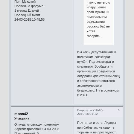
Пол:
Мужской
что-то ничего о
Провел на форуме:
нпарушении
1 месяц 11 дней
прав мужчин и
Последний визит:
о моральном
24-03-2015 10:48:58
разложении
русских баб не
хотят
говорить.
Им как и депутатишкам и
политикам электорат
нужОн. Под электорат и
стеляться. Вообще эти
организации создаються
лидерами для стрижки овец
и собственного светлого
экономического
будующего. Ну в основном.
ИМХО.
5
Поделиться
19-10-
moon42
2010 16:01:12
Участник
Почти так и есть. Лидеры
Откуда:
отовсюду понемногу
при бабле, их не садят в
Зарегистрирован
: 04-03-2008
тюрьмы и не преследуют
Приглашений:
0