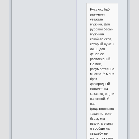
Русских баб
разучили
уважать
мужчин. Для
русской бабы-
мужчина
какой-то скот,
который нужен
лишь для
денег, ее
развлечений.
Не все,
разумеется, но
многие. У меня
брат
двоюродный
женился на
казашке, еще и
на южной. У
нас
(родственников)
такая истерия
была, мы
рвали, метали,
я вообще на
свадьбу не
пошел, сказал,