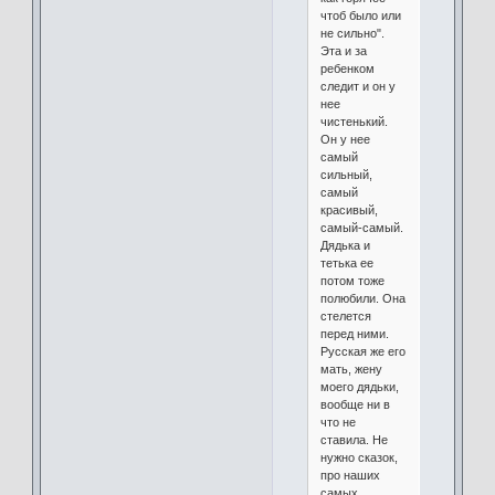
чтоб было или
не сильно".
Эта и за
ребенком
следит и он у
нее
чистенький.
Он у нее
самый
сильный,
самый
красивый,
самый-самый.
Дядька и
тетька ее
потом тоже
полюбили. Она
стелется
перед ними.
Русская же его
мать, жену
моего дядьки,
вообще ни в
что не
ставила. Не
нужно сказок,
про наших
самых