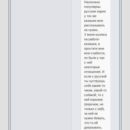
Насколько
популярны
русские парни
у тех же
казашек мне
рассказывать
не нужно.
У меня коллега
на работе-
казашка, и
простите мне
мои слабости,
но были у нас
с ней
некоторые
отношения. И
если с русской
ты чуствуешь
себя каким-то
чмом, какой-то
собакой, то с
ней королем
(впрочем, не
только с ней),
за ней не
нужно бежать,
что-то ей
доказывать.