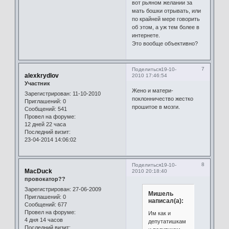
вот рьяном желании за
мать бошки отрывать, или
по крайней мере говорить
об этом, а уж тем более в
интернете.
Это вообще объективно?
7
Поделиться
19-10-
alexkrydlov
2010 17:46:54
Участник
Жено и матери-
Зарегистрирован
: 11-10-2010
поклонничество жестко
Приглашений:
0
прошитое в мозги.
Сообщений:
541
Провел на форуме:
12 дней 22 часа
Последний визит:
23-04-2014 14:06:02
8
Поделиться
19-10-
MacDuck
2010 20:18:40
провокатор??
Зарегистрирован
: 27-06-2009
Мишель
Приглашений:
0
написал(а):
Сообщений:
677
Провел на форуме:
Им как и
4 дня 14 часов
депутатишкам
Последний визит: