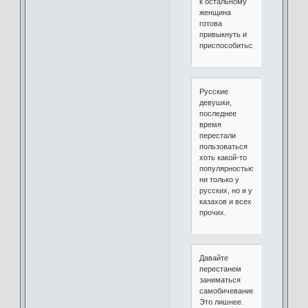
к остальному
женщина
готова
привыкнуть и
приспособиться.
Русские
девушки,
последнее
время
перестали
пользоваться
хоть какой-то
популярностью,
ни только у
русских, но и у
казахов и всех
прочих.
Давайте
перестанем
заниматься
самобичеванием.
Это лишнее.