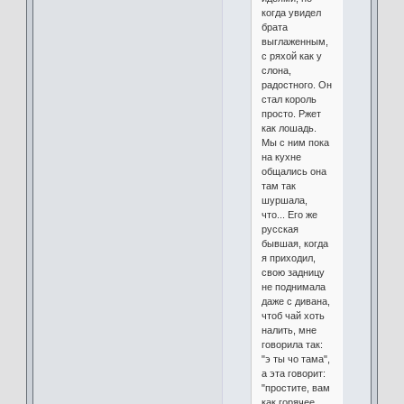
когда увидел
брата
выглаженным,
с ряхой как у
слона,
радостного. Он
стал король
просто. Ржет
как лошадь.
Мы с ним пока
на кухне
общались она
там так
шуршала,
что... Его же
русская
бывшая, когда
я приходил,
свою задницу
не поднимала
даже с дивана,
чтоб чай хоть
налить, мне
говорила так:
"э ты чо тама",
а эта говорит:
"простите, вам
как горячее