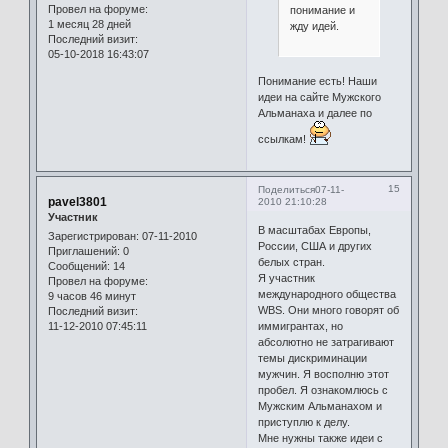
Провел на форуме:
понимание и
1 месяц 28 дней
жду идей.
Последний визит:
05-10-2018 16:43:07
Понимание есть! Наши
идеи на сайте Мужского
Альманаха и далее по
ссылкам!
15
Поделиться
07-11-
pavel3801
2010 21:10:28
Участник
В масштабах Европы,
Зарегистрирован
: 07-11-2010
России, США и других
Приглашений:
0
белых стран.
Сообщений:
14
Я участник
Провел на форуме:
международного общества
9 часов 46 минут
WBS. Они много говорят об
Последний визит:
11-12-2010 07:45:11
иммигрантах, но
абсолютно не затрагивают
темы дискриминации
мужчин. Я восполню этот
пробел. Я ознакомлюсь с
Мужским Альманахом и
приступлю к делу.
Мне нужны также идеи с