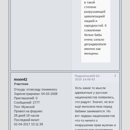
в такой
степени
разрушающей
цивилизацией
нацией и
народностей. К
сожалению
белые бабы
очень сильно
деградировали
именно как
женщины.
2
Поделиться
19-10-
moon42
2010 14:49:43
Участник
Хоть какие то мысли
Откуда:
отовсюду понемногу
адекватные у русских
Зарегистрирован
: 04-03-2008
националистов появились,
Приглашений:
0
это радует. Значит, не все
Сообщений:
2777
ещё жополизствои перед
Пол:
Мужской
бабами занимаются. Но
Провел на форуме:
28 дней 19 часов
вот лидеры националистов
Последний визит:
что-то ничего о
02-04-2017 10:11:39
нпарушении прав мужчин и
о моральном разложении