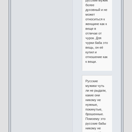
русский мужик
более
духовный и не
может
относиться к
женщине как к
веще в
отличае от
чурок. Для
чурки баба это
вещь, он её
купил и
отношение как
к вещи.
Русские
мужики чуть
ли не рыдали,
какие они
никому не
нужные,
покинутые,
брошенные.
Помоему это
русские бабы
никому не