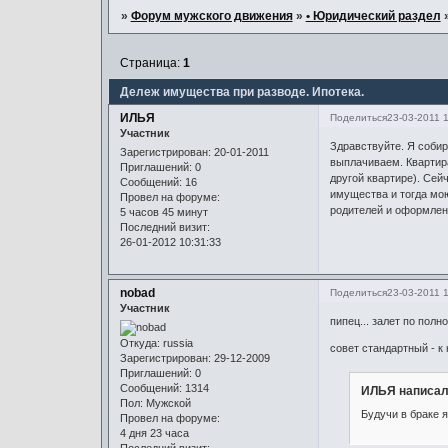
»
Форум мужского движения
»
• Юридический раздел
Страница:
1
Дележ имущества при разводе. Ипотека.
ИЛЬЯ
Поделиться
23-03-2011 
Участник
Здравствуйте. Я собир
Зарегистрирован
: 20-01-2011
выплачиваем. Квартира
Приглашений:
0
другой квартире). Сей
Сообщений:
16
имущества и тогда мою
Провел на форуме:
родителей и оформленн
5 часов 45 минут
Последний визит:
26-01-2012 10:31:33
nobad
Поделиться
23-03-2011 
Участник
пипец... залет по пол
Откуда:
russia
совет стандартный - к
Зарегистрирован
: 29-12-2009
Приглашений:
0
Сообщений:
1314
ИЛЬЯ написал
Пол:
Мужской
Будучи в браке 
Провел на форуме:
4 дня 23 часа