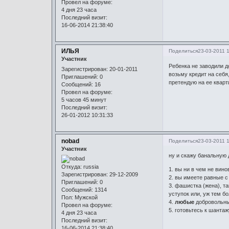
Провел на форуме:
4 дня 23 часа
Последний визит:
16-06-2014 21:38:40
ИЛЬЯ
Поделиться
23-03-2011 
Участник
Ребенка не заводили до
Зарегистрирован
: 20-01-2011
возьму кредит на себя,
Приглашений:
0
претендую на ее кварти
Сообщений:
16
Провел на форуме:
5 часов 45 минут
Последний визит:
26-01-2012 10:31:33
nobad
Поделиться
23-03-2011 
Участник
ну и скажу банальную 
Откуда:
russia
1. вы ни в чем не вин
Зарегистрирован
: 29-12-2009
2. вы имеете равные с
Приглашений:
0
3. фашистка (жена), т
Сообщений:
1314
уступок или, уж тем б
Пол:
Мужской
4.
любые
добровольные
Провел на форуме:
5. готовьтесь к шанта
4 дня 23 часа
Последний визит:
16-06-2014 21:38:40