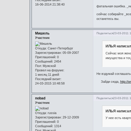
Последний визит:
16-06-2014 21:38:40
фатальная ошибка. _ни
сейчас собирайте _все
останетесь вы.
Мишель
Поделиться
23-03-2011 
Участник
ИЛЬЯ написал
Откуда:
Санкт-Петербург
Зарегистрирован
: 05-09-2007
Сейчас моя жена
Приглашений:
0
имущества и тог
Сообщений:
2454
Пол:
Мужской
Провел на форуме:
Не вздумай соглашатьс
1 месяц 11 дней
Последний визит:
Зайди сюда,
http://
24-03-2015 10:48:58
nobad
Поделиться
23-03-2011 
Участник
ИЛЬЯ написал
Откуда:
russia
Зарегистрирован
: 29-12-2009
У нее есть квар
Приглашений:
0
Сообщений:
1314
Пол:
Мужской