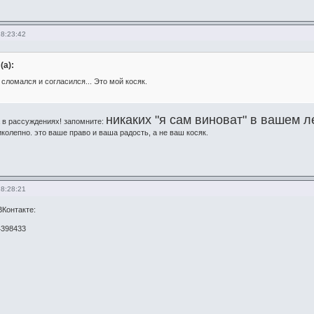
18:23:42
(а):
 сломался и согласился... Это мой косяк.
никаких "я сам виноват" в вашем л
 в рассуждениях! запомните:
иколепно. это ваше право и ваша радость, а не ваш косяк.
18:28:21
ВКонтакте:
b4398433