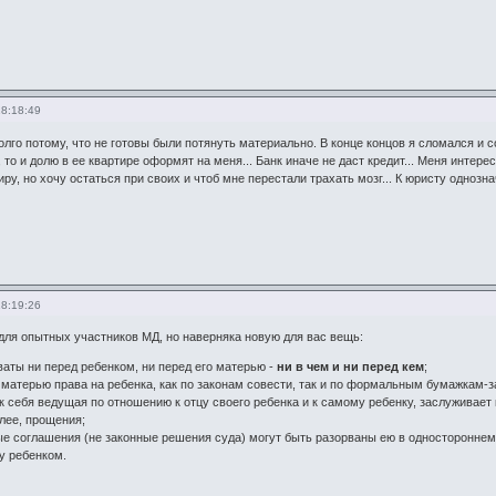
18:18:49
лго потому, что не готовы были потянуть материально. В конце концов я сломался и со
 то и долю в ее квартире оформят на меня... Банк иначе не даст кредит... Меня интер
ру, но хочу остаться при своих и чтоб мне перестали трахать мозг... К юристу однозна
18:19:26
для опытных участников МД, но наверняка новую для вас вещь:
оваты ни перед ребенком, ни перед его матерью -
ни в чем и ни перед кем
;
 матерью права на ребенка, как по законам совести, так и по формальным бумажкам-з
ак себя ведущая по отношению к отцу своего ребенка и к самому ребенку, заслуживает 
олее, прощения;
 соглашения (не законные решения суда) могут быть разорваны ею в одностороннем п
жу ребенком.