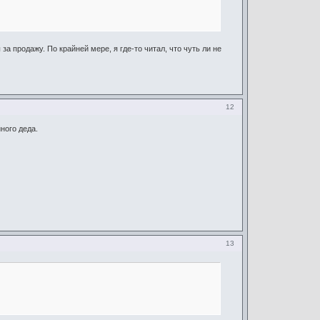
а продажу. По крайней мере, я где-то читал, что чуть ли не
12
ного деда.
13