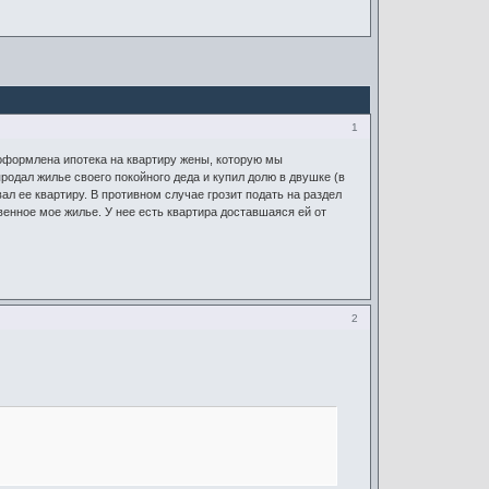
1
у оформлена ипотека на квартиру жены, которую мы
родал жилье своего покойного деда и купил долю в двушке (в
ал ее квартиру. В противном случае грозит подать на раздел
енное мое жилье. У нее есть квартира доставшаяся ей от
2