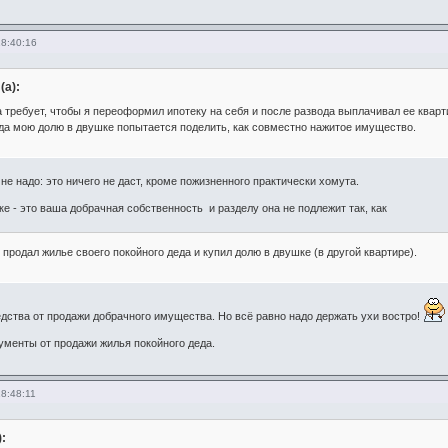
18:40:16
(а):
 требует, чтобы я переоформил ипотеку на себя и после развода выплачивал ее кварти
да мою долю в двушке попытается поделить, как совместно нажитое имущество.
не надо: это ничего не даст, кроме пожизненного практически хомута.
ке - это ваша добрачная собственность и разделу она не подлежит так, как
 продал жилье своего покойного деда и купил долю в двушке (в другой квартире).
редства от продажи добрачного имущества. Но всё равно надо держать ухи востро!
ументы от продажи жилья покойного деда.
8:48:11
):