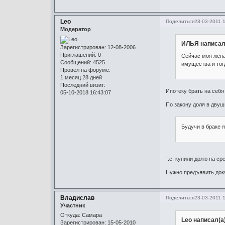
Leo
Поделиться
23-03-2011 
Модератор
ИЛЬЯ написал
Зарегистрирован
: 12-08-2006
Приглашений:
0
Сейчас моя жена
Сообщений:
4525
имущества и тог
Провел на форуме:
1 месяц 28 дней
Последний визит:
Ипотеку брать на себя 
05-10-2018 16:43:07
По закону доля в двуш
Будучи в браке я
т.е. купили долю на с
Нужно предъявить док
Владислав
Поделиться
23-03-2011 1
Участник
Откуда:
Самара
Leo написал(а
Зарегистрирован
: 15-05-2010