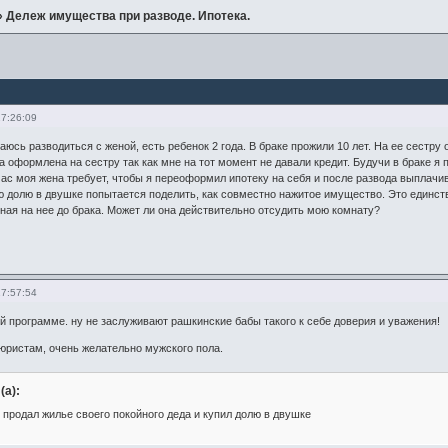
»
Дележ имущества при разводе. Ипотека.
17:26:09
аюсь разводиться с женой, есть ребенок 2 года. В браке прожили 10 лет. На ее сестр
 оформлена на сестру так как мне на тот момент не давали кредит. Будучи в браке я п
час моя жена требует, чтобы я переоформил ипотеку на себя и после развода выплачив
 долю в двушке попытается поделить, как совместно нажитое имущество. Это единств
ая на нее до брака. Может ли она действительно отсудить мою комнату?
17:57:54
ной программе. ну не заслуживают рашкинские бабы такого к себе доверия и уважения!
 юристам, очень желательно мужского пола.
(а):
я продал жилье своего покойного деда и купил долю в двушке