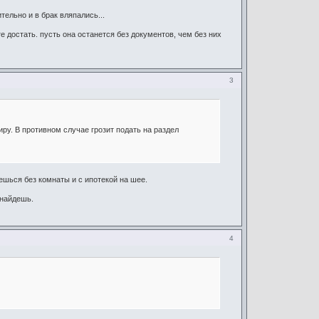
ельно и в брак вляпались...
 достать. пусть она останется без документов, чем без них
3
ру. В противном случае грозит подать на раздел
шься без комнаты и с ипотекой на шее.
 найдешь.
4