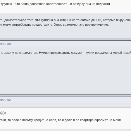
в двушке - это ваша добрачная собственность и разделу она не подлежит
ь доказательсва того, что куплена она именно на те самые деньги, которые выручены з
т могут потребовать предоставить. Хотя, возможно, это преувеличение.
19:09:09
по закону не отражаются. Нужно предоставить документ купли продажи на жильё покой
10:02:02
(а):
еки, то если я возьму кредит на себя, то и долю в ее квартире оформят на меня...