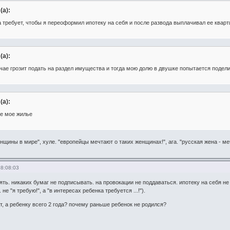
(а):
 требует, чтобы я переоформил ипотеку на себя и после развода выплачивал ее кварт
(а):
чае грозит подать на раздел имущества и тогда мою долю в двушке попытается подел
(а):
е мое жилье
щины в мире", хуле. "европейцы мечтают о таких женщинах!", ага. "русская жена - ме
18:08:03
ть. никаких бумаг не подписывать. на провокации не поддаваться. ипотеку на себя не 
 не "я требую!", а "в интересах ребенка требуется ...!").
ет, а ребенку всего 2 года? почему раньше ребенок не родился?