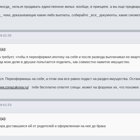
когда_ нельзя продавать единственное жилье. вообще, в принципе. а вы еще предварит
_ чеки, доказывающие какие-либо выплаты, собирайте _все_ документы, какие сможете
18:01:05
(а):
 требует, чтобы я переоформил ипотеку на себя и после развода выплачивал ее кварти
да мою долю в двушке попытается поделить, как совместно нажитое имущество.
я. Переоформишь на себя, а птом она все равно подаст на раздел имущества. Остане
www.zonazakona.ru/
тебе бесплатно ответят спецы. может на форумах их, что похожее
18:01:53
(а):
тира доставшаяся ей от родителей и оформленная на нее до брака