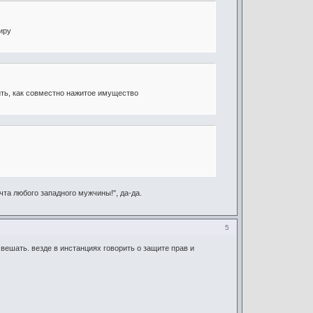
иру
ить, как совместно нажитое имущество
чта любого западного мужчины!", да-да.
5
вешать. везде в инстанциях говорить о защите прав и