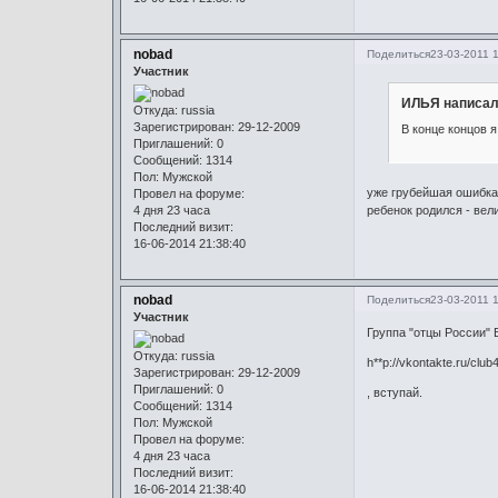
nobad
Поделиться
23-03-2011 
Участник
ИЛЬЯ написал
Откуда:
russia
Зарегистрирован
: 29-12-2009
В конце концов я
Приглашений:
0
Сообщений:
1314
Пол:
Мужской
уже грубейшая ошибка
Провел на форуме:
ребенок родился - вел
4 дня 23 часа
Последний визит:
16-06-2014 21:38:40
nobad
Поделиться
23-03-2011 
Участник
Группа "отцы России" 
Откуда:
russia
h**p://vkontakte.ru/clu
Зарегистрирован
: 29-12-2009
Приглашений:
0
, вступай.
Сообщений:
1314
Пол:
Мужской
Провел на форуме:
4 дня 23 часа
Последний визит:
16-06-2014 21:38:40