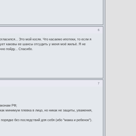
6
гласился... Это мой косяк. Что касаемо ипотеки, то если я
есует каковы ее шансы отсудить у меня моё жильё. Я не
чно пойду... Спасибо.
7
аконам РФ;
как минимум плевка в лицо, но никак не защиты, уважения,
орядке без последствий для себя (ибо "мама и ребенок").