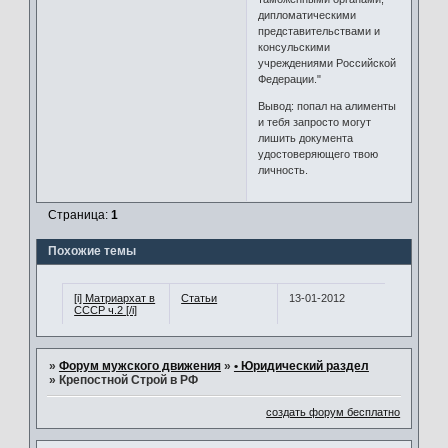
дипломатическими
представительствами и
консульскими
учреждениями Российской
Федерации."
Вывод: попал на алименты
и тебя запросто могут
лишить документа
удостоверяющего твою
личность.
Страница:
1
Похожие темы
[i] Матриархат в
Статьи
13-01-2012
СССР ч.2 [/i]
»
Форум мужского движения
»
• Юридический раздел
»
Крепостной Строй в РФ
создать форум бесплатно