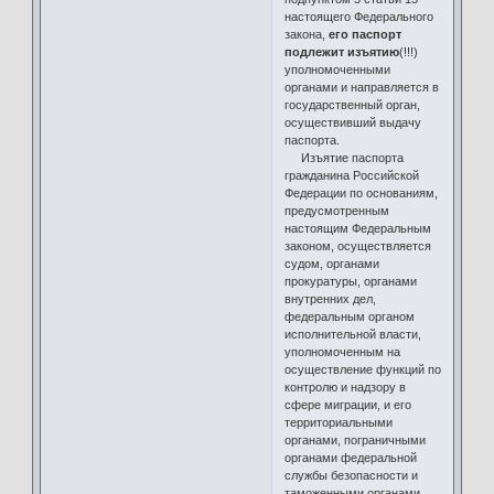
настоящего Федерального
закона,
его паспорт
подлежит изъятию
(!!!)
уполномоченными
органами и направляется в
государственный орган,
осуществивший выдачу
паспорта.
Изъятие паспорта
гражданина Российской
Федерации по основаниям,
предусмотренным
настоящим Федеральным
законом, осуществляется
судом, органами
прокуратуры, органами
внутренних дел,
федеральным органом
исполнительной власти,
уполномоченным на
осуществление функций по
контролю и надзору в
сфере миграции, и его
территориальными
органами, пограничными
органами федеральной
службы безопасности и
таможенными органами,