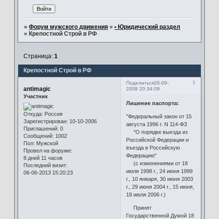
»
Форум мужского движения
»
• Юридический раздел
»
Крепостной Строй в РФ
Страница:
1
Крепостной Строй в РФ
1
Поделиться
26-09-
antimagic
2008 20:34:09
Участник
Лишение паспорта:
Откуда:
Россия
"Федеральный закон от 15
Зарегистрирован
: 10-10-2006
августа 1996 г. N 114-ФЗ
Приглашений:
0
"О порядке выезда из
Сообщений:
1002
Российской Федерации и
Пол:
Мужской
въезда в Российскую
Провел на форуме:
Федерацию"
8 дней 11 часов
(с изменениями от 18
Последний визит:
июля 1998 г., 24 июня 1999
06-06-2013 15:20:23
г., 10 января, 30 июня 2003
г., 29 июня 2004 г., 15 июня,
18 июля 2006 г.)
Принят
Государственной Думой 18