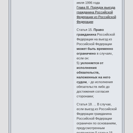
июля 1996 года
Глава III. Порядок выезда
гражданина Российской
Федерации из Российской
Федерации
Статья 15.
Право
гражданина
Российской
Федерации на выезд из
Российской Федерации
может быть временно
ограничено
в случаях,
если он:
5)
уклоняется от
исполнения
обязательств,
наложенных на него
судом
, - до исполнения
обязательств либо до
достижения согласия
сторонами;
Статья 18. ... В случае,
если выезд из Российской
Федерации гражданина
Российской Федерации
ограничен по основаниям,
предусмотренным
подпунктом 5 статьи 15