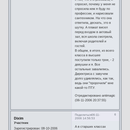
спросил, почему у меня не
спросила кем я буду по
профессии, и нарисовали
сантехником. На что она
ответила, дескать, это в
шутку. А плакат висел
перед входом в актовый
зал, вся школа смотрела,
включая родителей и
гостей.
В общем, в итоге, из всего
класса в высшее
поступили только трое, - 2
девушки и я. Все
остальные завалились.
Директриса с завучем
долго удивлялись, как так,
ведь они "пророчили" мне
какой-то ПТУ.
Отредактировано antimagic
(06-11-2006 20:37:55)
6
Поделиться
06-11-
Dixim
2006 14:56:53
Участник
А в старших классах
Зарегистрирован
: 08-10-2006