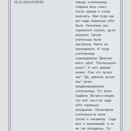
23-11-2016 23:00:56
поводу учительница
собрала весь класс
после уроков и стала
выяснять. Мне тогда как
раз надо пораньше уйти
было. Несколько раз
порывался сказать, да не
решался. Грозно
учительша была
настроена. Никто не
признавался. И тогда
учительница
скамандовала: "Девочки
могут идти". Послышался
ропот:" А чего девкам
можно. Они что лучше
нас" "Да, девочки лучше
вас" резко
продекламировала
учительница. Тут меня
подбило. Встаю и говорю.
что мол так и так надо
уйти пораньше,
опаздываю. Посмотрела
учительша на меня
грозно и нахамила. Сиди
мол и помалкивай, а то
не так опаздаешь. Тут