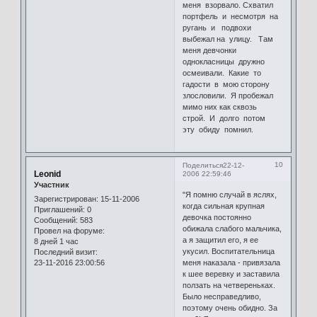
меня взорвало. Схватил
портфель и несмотря на
ругань и подвохи
выбежал на улицу. Там
меня девчонки
однокласницы дружно
осмеивали. Какие то
гадости в мою сторону
злословили. Я пробежал
мимо них как сквозь
строй. И долго потом
эту обиду помнил.
10
Поделиться
22-12-
Leonid
2006 22:59:46
Участник
"Я помню случай в яслях,
Зарегистрирован
: 15-11-2006
когда сильная крупная
Приглашений:
0
девочка постоянно
Сообщений:
583
обижала слабого мальчика,
Провел на форуме:
а я защитил его, я ее
8 дней 1 час
укусил. Воспитательница
Последний визит:
23-11-2016 23:00:56
меня наказала - привязала
к шее веревку и заставила
ползать на четвереньках.
Было несправедливо,
поэтому очень обидно. За