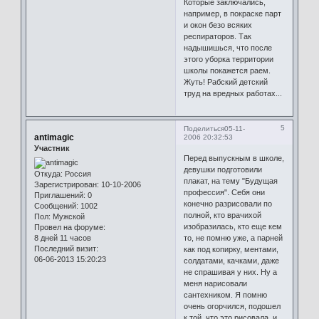
Которые заключались,
например, в покраске парт
и окон безо всяких
респираторов. Так
надышишься, что после
этого уборка территории
школы покажется раем.
Жуть! Рабский детский
труд на вредных работах...
5
Поделиться
05-11-
antimagic
2006 20:32:53
Участник
Перед выпускным в школе,
девушки подготовили
Откуда:
Россия
плакат, на тему "Будущая
Зарегистрирован
: 10-10-2006
профессия". Себя они
Приглашений:
0
конечно разрисовали по
Сообщений:
1002
полной, кто врачихой
Пол:
Мужской
изобразилась, кто еще кем
Провел на форуме:
8 дней 11 часов
то, не помню уже, а парней
Последний визит:
как под копирку, ментами,
06-06-2013 15:20:23
солдатами, качками, даже
не спрашивая у них. Ну а
меня нарисовали
сантехником. Я помню
очень огорчился, подошел
к той, что это рисовала, и