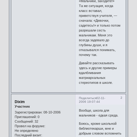
«Мальчики, заходите!»
Та же ситуация, когда
класс вставал,
приветствуя учителя, —
сначала: «Девочки,
садитесь!» и только потом
разрешали сесть
мальчикам. Меня это
всегда задевало до
глубины души, и я
отказывался понимать,
почему так.
Давайте рассказывать
здесь и другие примеры
вдалбливания
матриархальных
стереотипов в школе.
2
Поделиться
02-11-
Dixim
2006 19:07:44
Участник
Вообще, школа для
Зарегистрирован
: 08-10-2006
мальчиков - едкая среда.
Приглашений:
0
Сообщений:
32
Боюсь, кроме школьной
Провел на форуме:
библиотекарши, мне и
Не определено
добрым словом вспомнить
Последний визит: