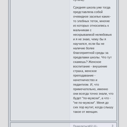
Средняя школа уже тогда
представляла собой
очевидное засилье каких-
то злобных теток, многие
из которых относились к
мальчикам с
нескрываемой нелюбовью
и я не знаю, чему бы я
научился, если бы не
наличие более
благоприятной среды за
пределами школы. Что тут
скажешь? Женское
воспитание - внушение
страха, женское
преподавание -
начетничество и
педантизм. И, что
примечательно, именно
они всегда точно знали, что
будет "по-мужски", а что -
"не по-мужски". Меня до
сих пор мутит, когда слышу
такое от женщин.
3
Поделиться
02-11-