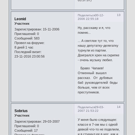
05:57:07)
13
Поделиться
30-12-
Leonid
2006 22:55:18
Участник
Ну, расскажу и я, что
Зарегистрирован
: 15-11-2006
помню...
Приглашений:
0
Сообщений:
583
... А светлое тут то, что
Провел на форуме:
нашу депутатку-делегатку
8 дней 1 час
турнули из партии.
Последний визит:
Доигрался хрен на скрипке
23-11-2016 23:00:56
- очень музыку любил.
Браво Чапаев!
Отменный вышел
рассказ. От дубовых
баб руководителей беды
больше, чем от всех
преступников.
14
Поделиться
29-03-
Sobrius
2007 21:53:22
Участник
У меня было следующее:
Зарегистрирован
: 29-03-2007
классе в 7-ом мы с одной
Приглашений:
0
девкой что-то не поделили,
Сообщений:
17
и я стукнул ее в нос, как и
Провел на форуме: