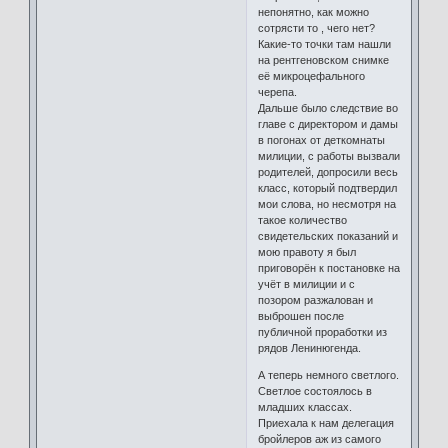
непонятно, как можно
сотрясти то , чего нет?
Какие-то точки там нашли
на рентгеновском снимке
её микроцефального
черепа.
Дальше было следствие во
главе с директором и дамы
в погонах от деткомнаты
милиции, с работы вызвали
родителей, допросили весь
класс, который подтвердил
мои слова, но несмотря на
такое количество
свидетельских показаний и
мою правоту я был
приговорён к постановке на
учёт в милиции и с
позором разжалован и
выброшен после
публичной проработки из
рядов Ленинюгенда.
А теперь немного светлого.
Светлое состоялось в
младших классах.
Приехала к нам делегация
бройлеров аж из самого