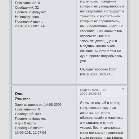
мальчишек, поведение
Приглашений:
0
которых не укладывалось в
Сообщений:
32
насаждавшийся стандарт, а
Провел на форуме:
также тех, с воспитанием
Не определено
которых не справлялись,
Последний визит:
20-01-2007 00:18:46
наши педагогини ничуть не
стесняясь называли "этим
отребьем" (так они
"любили" детей). Да и в
младших можно было
слышать многое в том же
духе, просто подзабылось
уже.
Отредактировано Dixim
(06-11-2006 15:53:15)
7
Поделиться
20-12-
Олег
2006 20:09:12
Участник
Я помню случай в яслях,
Зарегистрирован
: 14-08-2006
когда сильная крупная
Приглашений:
0
девочка постоянно
Сообщений:
400
обижала слабого мальчика,
Провел на форуме:
а я защитил его, я ее
4 дня 8 часов
укусил. Воспитательница
Последний визит:
16-03-2011 12:07:04
меня наказала - привязала
к шее веревку и заставила