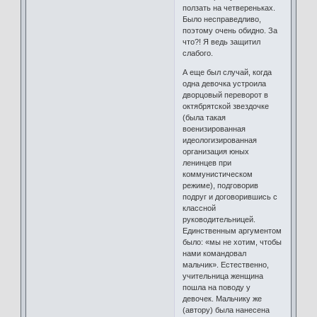
ползать на четвереньках.
Было несправедливо,
поэтому очень обидно. За
что?! Я ведь защитил
слабого.
А еще был случай, когда
одна девочка устроила
дворцовый переворот в
октябрятской звездочке
(была такая
военизированная
идеологизированная
организация юных
ленинцев при
коммунистическом
режиме), подговорив
подруг и договорившись с
классной
руководительницей.
Единственным аргументом
было: «мы не хотим, чтобы
нами командовал
мальчик». Естественно,
учительница женщина
пошла на поводу у
девочек. Мальчику же
(автору) была нанесена