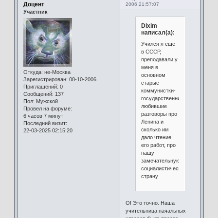
Доцент
2006 21:57:07
Участник
Dixim
написал(а):
Учился я еще
в СССР,
преподавали у
меня в
Откуда:
не-Москва
основном
Зарегистрирован
: 08-10-2006
старые
Приглашений:
0
коммунистки-
Сообщений:
137
государственницы,
Пол:
Мужской
любившие
Провел на форуме:
разговоры про
6 часов 7 минут
Ленина и
Последний визит:
сколько им
22-03-2025 02:15:20
дало чтение
его работ, про
нашу
замечательную
социалистическую
страну
О! Это точно. Наша
учительница начальных