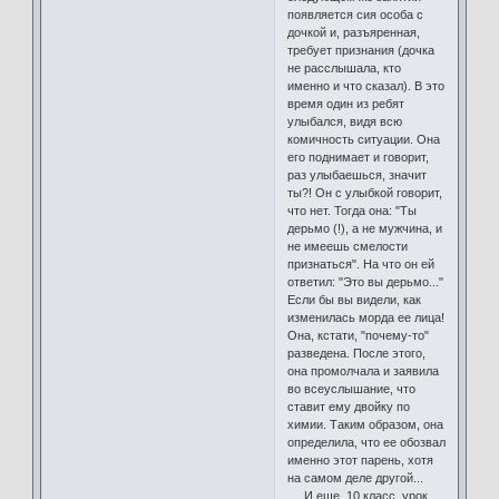
появляется сия особа с
дочкой и, разъяренная,
требует признания (дочка
не расслышала, кто
именно и что сказал). В это
время один из ребят
улыбался, видя всю
комичность ситуации. Она
его поднимает и говорит,
раз улыбаешься, значит
ты?! Он с улыбкой говорит,
что нет. Тогда она: "Ты
дерьмо (!), а не мужчина, и
не имеешь смелости
признаться". На что он ей
ответил: "Это вы дерьмо..."
Если бы вы видели, как
изменилась морда ее лица!
Она, кстати, "почему-то"
разведена. Пoсле этого,
она промолчала и заявила
во всеуслышание, что
ставит ему двойку по
химии. Таким образом, она
определила, что ее обозвал
именно этот парень, хотя
на самом деле другой...
И еще. 10 класс, урок