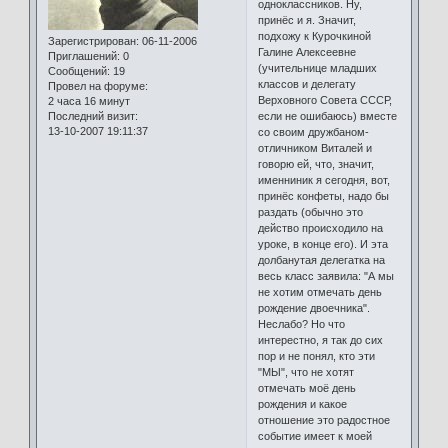
одноклассников. Ну,
принёс и я. Значит,
подхожу к Курочкиной
Зарегистрирован
: 06-11-2006
Галине Алексеевне
Приглашений:
0
(учительнице младших
Сообщений:
19
классов и делегату
Провел на форуме:
Верховного Совета СССР,
2 часа 16 минут
Последний визит:
если не ошибаюсь) вместе
13-10-2007 19:11:37
со своим дружбаном-
отличником Виталей и
говорю ей, что, значит,
именниник я сегодня, вот,
принёс конфеты, надо бы
раздать (обычно это
действо происходило на
уроке, в конце его). И эта
долбанутая делегатка на
весь класс заявила: "А мы
не хотим отмечать день
рождение двоечника".
Неслабо? Но что
интерестно, я так до сих
пор и не понял, кто эти
"МЫ", что не хотят
отмечать моё день
рождения и какое
отношение это радостное
событие имеет к моей