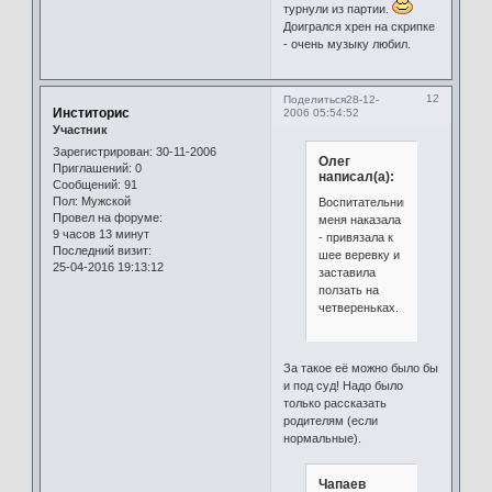
турнули из партии.
Доигрался хрен на скрипке
- очень музыку любил.
12
Поделиться
28-12-
Инститорис
2006 05:54:52
Участник
Зарегистрирован
: 30-11-2006
Олег
Приглашений:
0
написал(а):
Сообщений:
91
Пол:
Мужской
Воспитательница
Провел на форуме:
меня наказала
9 часов 13 минут
- привязала к
Последний визит:
шее веревку и
25-04-2016 19:13:12
заставила
ползать на
четвереньках.
За такое её можно было бы
и под суд! Надо было
только рассказать
родителям (если
нормальные).
Чапаев