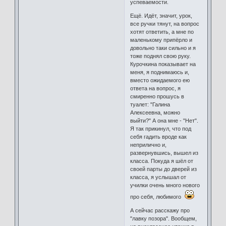
успеваемости.
Ещё. Идёт, значит, урок,
все ручки тянут, на вопрос
хотят ответить, а мне по
маленькому припёрло и
довольно таки сильно и я
тоже поднял свою руку.
Курочкина показывает на
меня, я поднимаюсь и,
вместо ожидаемого ею
ответа на вопрос, я
смиренно прошусь в
туалет: "Галина
Алексеевна, можно
выйти?" А она мне - "Нет".
Я так прикинул, что под
себя гадить вроде как
неприлично и,
развернувшись, вышел из
класса. Покуда я шёл от
своей парты до дверей из
класса, я услышал от
училки очень много нового
про себя, любимого
А сейчас расскажу про
"лавку позора". Вообщем,