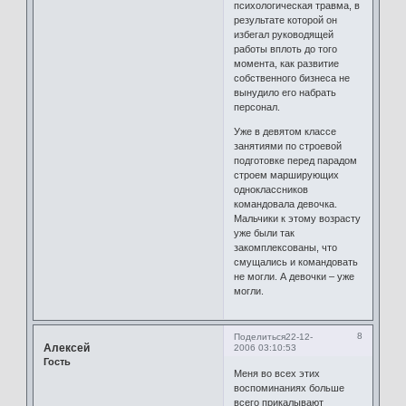
психологическая травма, в
результате которой он
избегал руководящей
работы вплоть до того
момента, как развитие
собственного бизнеса не
вынудило его набрать
персонал.
Уже в девятом классе
занятиями по строевой
подготовке перед парадом
строем марширующих
одноклассников
командовала девочка.
Мальчики к этому возрасту
уже были так
закомплексованы, что
смущались и командовать
не могли. А девочки – уже
могли.
8
Поделиться
22-12-
Алексей
2006 03:10:53
Гость
Меня во всех этих
воспоминаниях больше
всего прикалывают