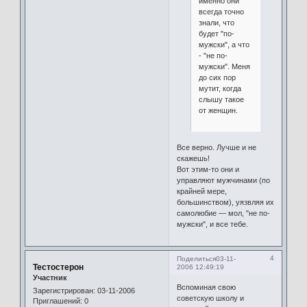
именно они
всегда точно
знали, что
будет "по-
мужски", а что
- "не по-
мужски". Меня
до сих пор
мутит, когда
слышу такое
от женщин.
Все верно. Лучше и не
скажешь!
Вот этим-то они и
управляют мужчинами (по
крайней мере,
большинством), уязвляя их
самолюбие — мол, "не по-
мужски", и все тебе.
4
Поделиться
03-11-
Тестостерон
2006 12:49:19
Участник
Вспоминая свою
Зарегистрирован
: 03-11-2006
советскую школу и
Приглашений:
0