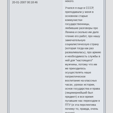
некого.
20-01-2007 00:18:46
Учился я еще в СССР,
преподавали у меня в
основном старые
коммунистки-
государственницы,
любившие разговоры про
Ленина и сколько им дало
чтение его работ, про нашу
замечательную
социалистическую страну
(которая тогда как раз
разваливалась), про армию
и необходимость службы в
ней для "настоящего"
мужчины, потому что им
же приходилось
осуществлять наше
патриотическое
воспитание на классных
часах, уроках истории,
основ государства и права
(лицемернейший был
предмет) и все время
пугавшие нас переходом в
ПТУ (и эта перспектива
почему-то, правда, очень
пугала).