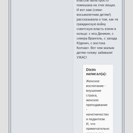
классов была просто
помешана на этих вещах.
И вот нам (семи-
восьмилетним детям!)
рассказывала о том, как «в
гражданскую войну
советскую власть взяли в
кольцо: с юга Деникин, с
севера Врангель, с запада
Юденич, с востока
Колчак». Вот чем малым
детям голову забивали!
УЖАС!
Dixim
написал(а):
Женское
воспитание -
внушение
страха,
женское
преподавание
-
начетничество
и педантизм.
И, что
примечательно,