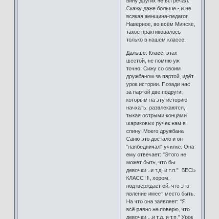
вину других не встречал.
Скажу даже больше - и не
всякая женщина-педагог.
Наверное, во всём Минске,
такое практиковалось
только в нашем классе.
Дальше. Класс, этак
шестой, не помню уж
точно. Сижу со своим
дружбаном за партой, идёт
урок истории. Позади нас
за партой две подруги,
которым на эту историю
начхать, развлекаются,
тыкая острыми концами
шариковых ручек нам в
спину. Моего дружбана
Саню это достало и он
"наябедничал" училке. Она
ему отвечает: "Этого не
может быть, что бы
девочки...и т.д. и т.п." ВЕСЬ
КЛАСС !!!, хором,
подтверждает ей, что это
явление имеет место быть.
На что она заявляет: "Я
всё равно не поверю, что
девочки....и т.д. и т.п." Урок