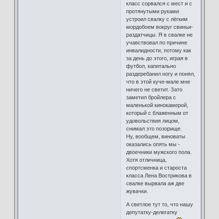
класс сорвался с мест и с
протянутыми руками
устроил свалку с лёгким
мордобоем вокруг свиньи-
раздатчицы. Я в свалке не
учавствовал по причине
инвалидности, потому как
за день до этого, играя в
футбол, капитально
раздеребанил ногу и понял,
что в этой куче-мале мне
ничего не светит. Зато
заметил бройлера с
маленькой кинокамерой,
который с блаженным от
удовольствия лицом,
снимал это позорище.
Ну, вообщем, виноваты
оказались опять мы -
двоечники мужского пола.
Хотя отличница,
спортсменка и староста
класса Лена Вострикова в
свалке вырвала аж две
жувачки.
А светлое тут то, что нашу
депутатку-делегатку