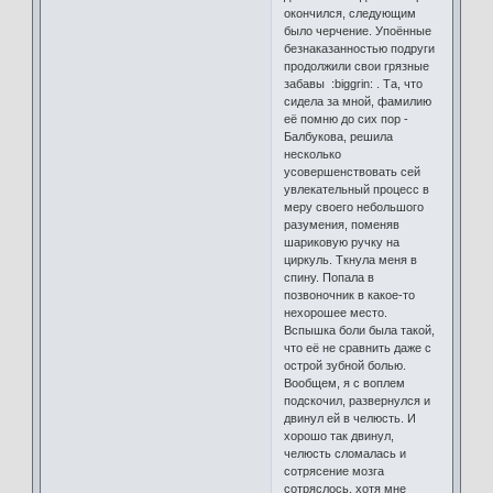
окончился, следующим
было черчение. Упоённые
безнаказанностью подруги
продолжили свои грязные
забавы :biggrin: . Та, что
сидела за мной, фамилию
её помню до сих пор -
Балбукова, решила
несколько
усовершенствовать сей
увлекательный процесс в
меру своего небольшого
разумения, поменяв
шариковую ручку на
циркуль. Ткнула меня в
спину. Попала в
позвоночник в какое-то
нехорошее место.
Вспышка боли была такой,
что её не сравнить даже с
острой зубной болью.
Вообщем, я с воплем
подскочил, развернулся и
двинул ей в челюсть. И
хорошо так двинул,
челюсть сломалась и
сотрясение мозга
сотряслось, хотя мне