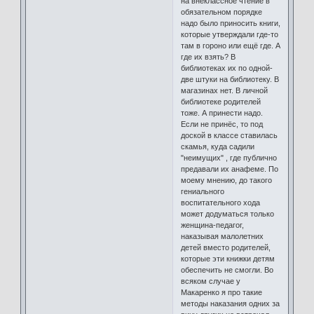
на внеклассное чтение в
обязательном порядке
надо было приносить книги,
которые утверждали где-то
там в гороно или ещё где. А
где их взять? В
библиотеках их по одной-
две штуки на библиотеку. В
магазинах нет. В личной
библиотеке родителей
тоже. А принести надо.
Если не принёс, то под
доской в классе ставилась
скамья, куда садили
"неимущих" , где публично
предавали их анафеме. По
моему мнению, до такого
гениального
воспитательного хода
может додуматься только
женщина-педагог,
наказывая малолетних
детей вместо родителей,
которые эти книжки детям
обеспечить не смогли. Во
всяком случае у
Макаренко я про такие
методы наказания одних за