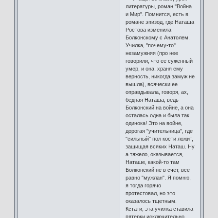
литературы, роман "Война
и Мир". Помнится, есть в
романе эпизод, где Наташа
Ростова изменила
Болконскому с Анатолем.
Училка, "почему-то"
незамужняя (про нее
говорили, что ее суженный
умер, и она, храня ему
верность, никогда замуж не
вышла), всячески ее
оправдывала, говоря, ах,
бедная Наташа, ведь
Болконский на войне, а она
осталась одна и была так
одинока! Это на войне,
дорогая "учительница", где
"сильный" пол кости ложит,
защищая всяких Наташ. Ну
а тяжело, оказывается,
Наташе, какой-то там
Болконский не в счет, все
равно "мужлан". Я помню,
я тогда горячо
протестовал, но это
оказалось тщетным.
Кстати, эта училка ставила
пятерки исключительно