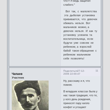
что?! Я ведь защитил
слабого."
Вот так, с малолетства
эта дыбелая установка
прививается, что девочек
обижать нельзя. Вот
мальчиков можно, а
девочек нельзя. И как ту
установку усвоила та
воспитательница, если
будучи уже совсем не
ребенком, а взрослой
бабой такое обращение с
ребенком мальчиком
себе позволять!
11
Поделиться
27-12-
Чапаев
2006 22:00:47
Участник
Ну, расскажу и я, что
помню.
В младших классах была у
нас такая традиция, что те,
у кого день рождения,
приносят пару килло
конфет и угощают