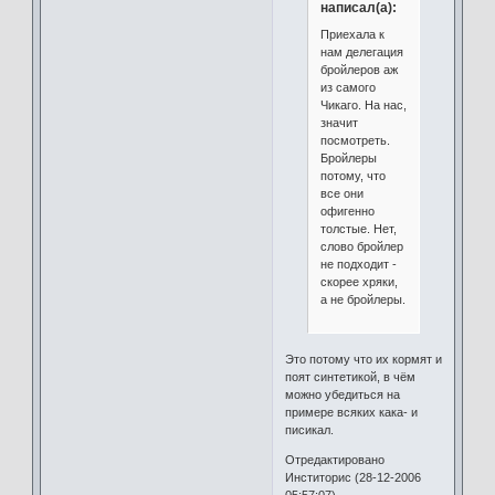
написал(а):
Приехала к
нам делегация
бройлеров аж
из самого
Чикаго. На нас,
значит
посмотреть.
Бройлеры
потому, что
все они
офигенно
толстые. Нет,
слово бройлер
не подходит -
скорее хряки,
а не бройлеры.
Это потому что их кормят и
поят синтетикой, в чём
можно убедиться на
примере всяких кака- и
писикал.
Отредактировано
Инститорис (28-12-2006