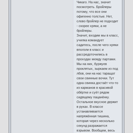
Чикаго. На нас, значит
посмотреть. Бройлеры
потому, что все они
офигенно толстые. Нет,
слово бройлер не подходит
- скорее хряки, а не
бройлеры.
Значит, входим мы в класс,
училка командует
садитесь, после чего хряки
вползли в класс и
рассредоточились в
проходах между партами.
Мы на них, буржуев
проклятых, зыркаем из под
лбов, они на нас таращат
свои свинные вочки. Тут
одна свинка достаёт что-то
из карманов в красивой
обёртке и суёт рядом
сидящему пацанёнку.
Остальное вкусное держит
в руках. В классе
устанавливается
напряжённая тишина,
которая через несколько
секунд разражается
взрывом. Вообщем, весь