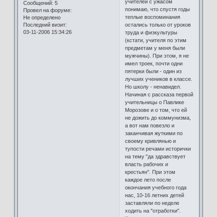
учителей с ужасом
Сообщений:
5
понимаю, что спустя годы
Провел на форуме:
теплые воспоминания
Не определено
остались только от уроков
Последний визит:
03-11-2006 15:34:26
труда и физкультуры
(кстати, учителя по этим
предметам у меня были
мужчины). При этом, я не
имел троек, почти одни
пятерки были - один из
лучших учеников в классе.
Но школу - ненавидел.
Начиная с рассказа первой
учительницы о Павлике
Морозове и о том, что ей
не дожить до коммунизма,
а вот нам повезло и
заканчивая жуткими по
своему кривлянью и
тупости речами исторички
на тему "да здравствует
власть рабочих и
крестьян". При этом
каждое лето после
окончания учебного года
нас, 10-16 летних детей
заставляли по неделе
ходить на "отработки".