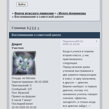
»
Форум мужского движения
»
• Мурло феминизма
»
Воспоминания о советской школе
Страница:
1
2
3
4
»
Воспоминания о советской школе
1
Поделиться
02-11-
Доцент
2006 01:33:29
Участник
Когда я учился в первом-
втором классе, у нас
практиковалось
следующее.
Перед началом урока
учеников выстраивали в
две шеренги перед входом
Откуда:
не-Москва
в класс: в одну мальчиков,
Зарегистрирован
: 08-10-2006
в другую — девочек.
Приглашений:
0
Вернее наоборот: в первую
Сообщений:
137
девочек, потому что
Пол:
Мужской
неизменно учитель говорил
Провел на форуме:
сначала: «Девочки,
6 часов 7 минут
заходите!», и только когда
Последний визит:
все девочки зайдут, —
22-03-2025 02:15:20