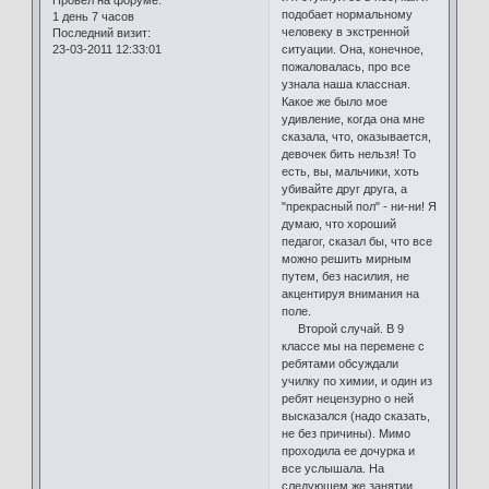
подобает нормальному
1 день 7 часов
человеку в экстренной
Последний визит:
23-03-2011 12:33:01
ситуации. Она, конечное,
пожаловалась, про все
узнала наша классная.
Какое же было мое
удивление, когда она мне
сказала, что, оказывается,
девочек бить нельзя! То
есть, вы, мальчики, хоть
убивайте друг друга, а
"прекрасный пол" - ни-ни! Я
думаю, что хороший
педагог, сказал бы, что все
можно решить мирным
путем, без насилия, не
акцентируя внимания на
поле.
Второй случай. В 9
классе мы на перемене с
ребятами обсуждали
училку по химии, и один из
ребят нецензурно о ней
высказался (надо сказать,
не без причины). Мимо
проходила ее дочурка и
все услышала. На
следующем же занятии