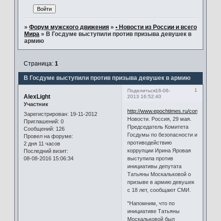
»
Форум мужского движения
»
• Новости из России и всего
Мира
»
В Госдуме выступили против призыва девушек в
армию
Страница:
1
В Госдуме выступили против призыва девушек в армию
1
Поделиться
16-06-
AlexLight
2013 16:52:40
Участник
http://www.epochtimes.ru/content/view
Зарегистрирован
: 19-11-2012
Новости. Россия, 29 мая.
Приглашений:
0
Председатель Комитета
Сообщений:
126
Госдумы по безопасности и
Провел на форуме:
противодействию
2 дня 11 часов
коррупции Ирина Яровая
Последний визит:
08-08-2016 15:06:34
выступила против
инициативы депутата
Татьяны Москальковой о
призыве в армию девушек
с 18 лет, сообщают СМИ.
"Напомним, что по
инициативе Татьяны
Москальковой был