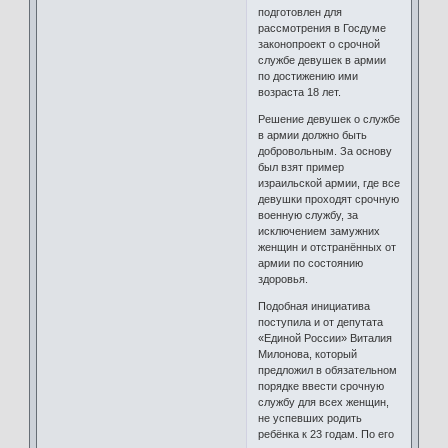
подготовлен для
рассмотрения в Госдуме
законопроект о срочной
службе девушек в армии
по достижению ими
возраста 18 лет.
Решение девушек о службе
в армии должно быть
добровольным. За основу
был взят пример
израильской армии, где все
девушки проходят срочную
военную службу, за
исключением замужних
женщин и отстранённых от
армии по состоянию
здоровья.
Подобная инициатива
поступила и от депутата
«Единой России» Виталия
Милонова, который
предложил в обязательном
порядке ввести срочную
службу для всех женщин,
не успевших родить
ребёнка к 23 годам. По его