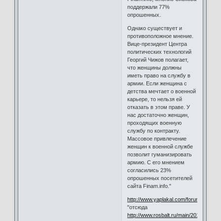
поддержали 77%
опрошенных.
Однако существует и
противоположное мнение.
Вице-президент Центра
политических технологий
Георгий Чижов полагает,
что женщины должны
иметь право на службу в
армии. Если женщина с
детства мечтает о военной
карьере, то нельзя ей
отказать в этом праве. У
нас достаточно женщин,
проходящих военную
службу по контракту.
Массовое привлечение
женщин к военной службе
позволит гуманизировать
армию. С его мнением
согласились 23%
опрошенных посетителей
сайта Finam.info."
http://www.yaplakal.com/forum3/topic5
"отсюда
http://www.rosbalt.ru/main/2013/05/28/