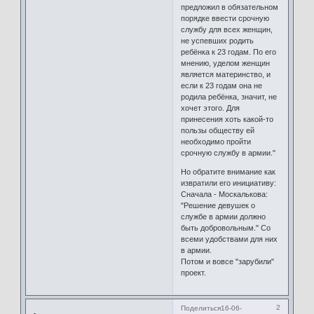
предложил в обязательном
порядке ввести срочную
службу для всех женщин,
не успевших родить
ребёнка к 23 годам. По его
мнению, уделом женщин
является материнство, и
если к 23 годам она не
родила ребёнка, значит, не
хочет этого. Для
принесения хоть какой-то
пользы обществу ей
необходимо пройти
срочную службу в армии."
Но обратите внимание как
извратили его инициативу:
Сначала - Москалькова:
"Решение девушек о
службе в армии должно
быть добровольным." Со
всеми удобствами для них
в армии.
Потом и вовсе "зарубили"
проект.
2
Поделиться
16-06-