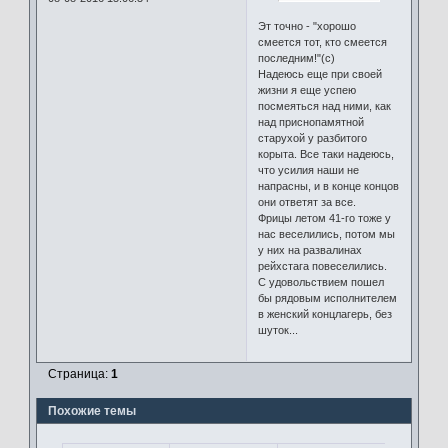
Эт точно - "хорошо
смеется тот, кто смеется
последним!"(с)
Надеюсь еще при своей
жизни я еще успею
посмеяться над ними, как
над приснопамятной
старухой у разбитого
корыта. Все таки надеюсь,
что усилия наши не
напрасны, и в конце концов
они ответят за все.
Фрицы летом 41-го тоже у
нас веселились, потом мы
у них на развалинах
рейхстага повеселились.
С удовольствием пошел
бы рядовым исполнителем
в женский концлагерь, без
шуток...
Страница:
1
Похожие темы