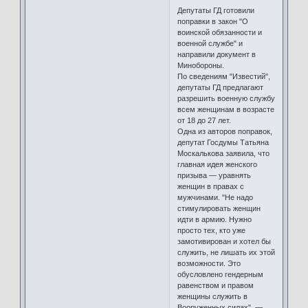
Депутаты ГД готовили
поправки в закон "О
воинской обязанности и
военной службе" и
направили документ в
Минобороны.
По сведениям "Известий",
депутаты ГД предлагают
разрешить военную службу
всем женщинам в возрасте
от 18 до 27 лет.
Одна из авторов поправок,
депутат Госдумы Татьяна
Москалькова заявила, что
главная идея женского
призыва — уравнять
женщин в правах с
мужчинами. "Не надо
стимулировать женщин
идти в армию. Нужно
просто тех, кто уже
замотивирован и хотел бы
служить, не лишать их этой
возможности. Это
обусловлено гендерным
равенством и правом
женщины служить в
Вооруженных силах", —