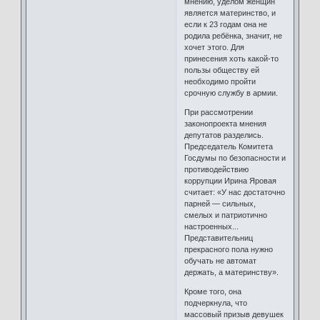
мнению, уделом женщин
является материнство, и
если к 23 годам она не
родила ребёнка, значит, не
хочет этого. Для
принесения хоть какой-то
пользы обществу ей
необходимо пройти
срочную службу в армии.
При рассмотрении
законопроекта мнения
депутатов разделись.
Председатель Комитета
Госдумы по безопасности и
противодействию
коррупции Ирина Яровая
считает: «У нас достаточно
парней — сильных,
смелых и патриотично
настроенных...
Представительниц
прекрасного пола нужно
обучать не автомат
держать, а материнству».
Кроме того, она
подчеркнула, что
массовый призыв девушек