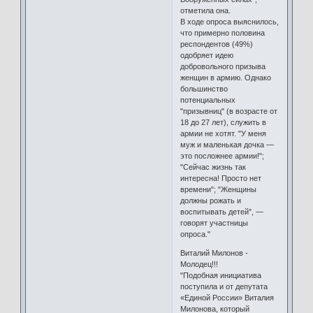
отметила она.
В ходе опроса выяснилось,
что примерно половина
респондентов (49%)
одобряет идею
добровольного призыва
женщин в армию. Однако
большинство
потенциальных
"призывниц" (в возрасте от
18 до 27 лет), служить в
армии не хотят. "У меня
муж и маленькая дочка —
это посложнее армии!";
"Сейчас жизнь так
интересна! Просто нет
времени"; "Женщины
должны рожать и
воспитывать детей", —
говорят участницы
опроса."
Виталий Милонов -
Молодец!!!
"Подобная инициатива
поступила и от депутата
«Единой России» Виталия
Милонова, который