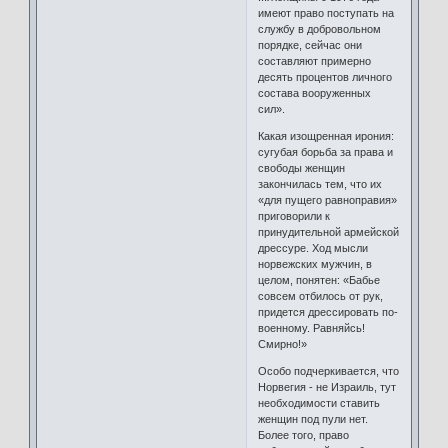
имеют право поступать на
службу в добровольном
порядке, сейчас они
составляют примерно
десять процентов личного
состава вооруженных
сил».
Какая изощренная ирония:
сугубая борьба за права и
свободы женщин
закончилась тем, что их
«для пущего равноправия»
приговорили к
принудительной армейской
дрессуре. Ход мысли
норвежских мужчин, в
целом, понятен: «Бабье
совсем отбилось от рук,
придется дрессировать по-
военному. Равняйсь!
Смирно!»
Особо подчеркивается, что
Норвегия - не Израиль, тут
необходимости ставить
женщин под пули нет.
Более того, право