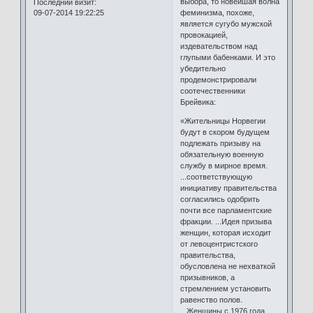
выбора, то новейшая волна
Последний визит:
09-07-2014 19:22:25
феминизма, похоже,
является сугубо мужской
провокацией,
издевательством над
глупыми бабенками. И это
убедительно
продемонстрировали
соотечественники
Брейвика:
«Жительницы Норвегии
будут в скором будущем
подлежать призыву на
обязательную военную
службу в мирное время.
...соответствующую
инициативу правительства
согласились одобрить
почти все парламентские
фракции. ...Идея призыва
женщин, которая исходит
от левоцентристского
правительства,
обусловлена не нехваткой
призывников, а
стремлением установить
равенство полов.
...Женщины с 1976 года