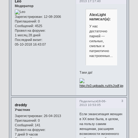
Leo
2013 17:17:40
Модератор
AlexLight
Зарегистрирован
: 12-08-2006
написал(а):
Приглашений:
0
Сообщений:
4525
У нас
Провел на форуме:
достаточно
1 месяц 28 дней
парней —
Последний визит:
сильных,
05-10-2018 16:43:07
смелых и
патриотично
настроенных...
Таки да!
3
Поделиться
18-06-
dreddy
2013 10:53:05
Участник
Если эмансипация женщин
Зарегистрирован
: 26-04-2013
в XX веке была, в целом,
Приглашений:
0
на пользу самим
Сообщений:
141
женщинам, расширяя
Провел на форуме:
возможности жизненного
7 дней 9 часов