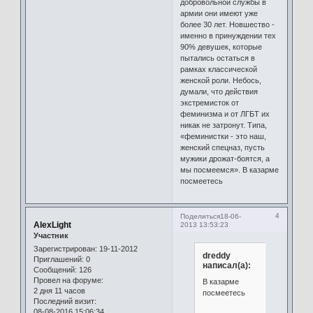
добровольной службы в
армии они имеют уже
более 30 лет. Новшество -
именно в принуждении тех
90% девушек, которые
пытались остаться в
рамках классической
женской роли. Небось,
думали, что действия
экстремисток от
феминизма и от ЛГБТ их
никак не затронут. Типа,
«феминистки - это наш,
женский спецназ, пусть
мужики дрожат-боятся, а
мы посмеемся». В казарме
посмеетесь
4
Поделиться
18-06-
AlexLight
2013 13:53:23
Участник
Зарегистрирован
: 19-11-2012
dreddy
Приглашений:
0
написал(а):
Сообщений:
126
Провел на форуме:
В казарме
2 дня 11 часов
посмеетесь
Последний визит:
08-08-2016 15:06:34