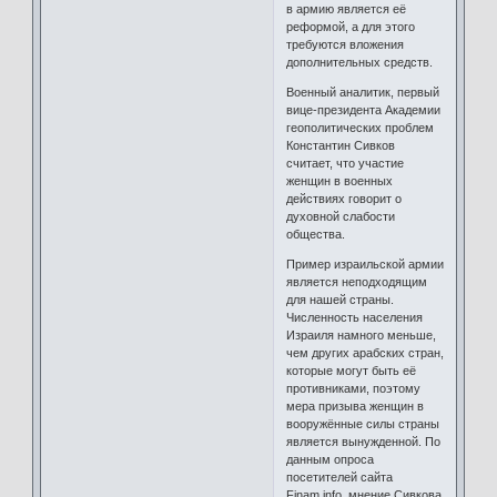
в армию является её
реформой, а для этого
требуются вложения
дополнительных средств.
Военный аналитик, первый
вице-президента Академии
геополитических проблем
Константин Сивков
считает, что участие
женщин в военных
действиях говорит о
духовной слабости
общества.
Пример израильской армии
является неподходящим
для нашей страны.
Численность населения
Израиля намного меньше,
чем других арабских стран,
которые могут быть её
противниками, поэтому
мера призыва женщин в
вооружённые силы страны
является вынужденной. По
данным опроса
посетителей сайта
Finam.info, мнение Сивкова