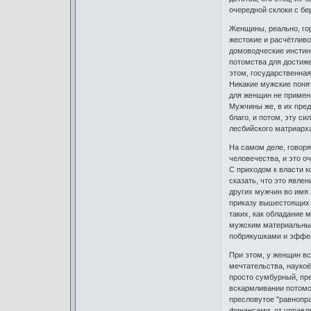
очередной склоки с бе
Женщины, реально, гор
жестокие и расчётлив
домоводческие инстинк
потомства для достиж
этом, государственная
Никакие мужские понят
для женщин не примени
Мужчины же, в их пред
благо, и потом, эту с
лесбийского матриарха
На самом деле, говор
человечества, и это о
С приходом к власти к
сказать, что это явле
других мужчин во имя 
приказу вышестоящих п
таких, как обладание 
мужским материальным
побрякушками и эффек
При этом, у женщин вс
мечтательства, наукоё
просто сумбурный, пр
вскармливании потомст
пресловутое "равнопра
финансами, от управле