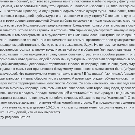
 лично ты - богиня", а от того все должны начать поклоняться тебе по одному факту на
ужикам, что баловаться в попу это нормально - половые извращенцы, типа, всегда были
 - и экстерминировали). А еще нужно внедрить всякие субкультуры - готы, панки, гопн
половых извращений, субкультуры и антисоветизм в одну строку? Отвечаю по пункта
ма с точки зрения эволюционной биологии быть не может - в числе неразумных живо
 пола есть свое биологическое предназначение. Внедрение полового антагонизма в соз
 заметьте, что во всех странах, в которые США "принесли демократию", накануне п
инизм и гомосексуализм, а в "рукопожатных" СМИ начиналось наступление на прошл
чше - вагина или пенис? - оно не замечает, как гегемон протягивает свои демократиче
извращенцы действительно были, есть и, к сожалению, будут. Но почему так важно пре
ированному созидательному труду и активной роли в обществе (не пидор привлекает к
воих на щит) - они находятся в плену своих больных страстей и способны разве, что п
формальных объединений людей с особыми культурными запросами превратились в расс
 идей мизантропии, депрессии и терпимости к половым извращениям. И еще, субкультур
создание, с малых лет привыкшее к бездумному отношению к жизни может быть (и буде
гда русофоб. Что натолкнуло на меня на такую мысль? В "кузницах", "житницах", "здра
рмально жить - типа, сбросим иго и заживем. А потом как-то вдруг обнаружилось, что
 пересмотра территориальной целостности России. Со всеми вытекающими последстви
данско-активных извращенцев, феминисток, либералов, хипсторов, нацыздов, долбослав
рины, сказок о сладком Западе, загнивающей и отсталой "Рашки" и радужных (с намек
ктрины вызывают о них дикую попоболь (вчерась общался с одним "магистром" гОтов
олном серьезе заявлял, что может убить магией кого угодно. Я и предложил ему дженте
это на меня налетели девочки 13-16 лет и стали поливать меня помоями в чате. тут я 
ить. Вот и думай, что из них вырастет).
уду рад пообщаться