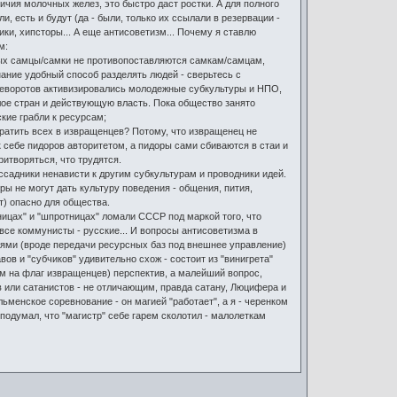
личия молочных желез, это быстро даст ростки. А для полного
, есть и будут (да - были, только их ссылали в резервации -
ики, хипсторы... А еще антисоветизм... Почему я ставлю
м:
тных самцы/самки не противопоставляются самкам/самцам,
нание удобный способ разделять людей - сверьтесь с
ереворотов активизировались молодежные субкультуры и НПО,
ое стран и действующую власть. Пока общество занято
ские грабли к ресурсам;
вратить всех в извращенцев? Потому, что извращенец не
 себе пидоров авторитетом, а пидоры сами сбиваются в стаи и
ритворяться, что трудятся.
адники ненависти к другим субкультурам и проводники идей.
ы не могут дать культуру поведения - общения, пития,
т) опасно для общества.
вницах" и "шпротницах" ломали СССР под маркой того, что
 все коммунисты - русские... И вопросы антисоветизма в
ями (вроде передачи ресурсных баз под внешнее управление)
ов и "субчиков" удивительно схож - состоит из "винигрета"
ом на флаг извращенцев) перспектив, а малейший вопрос,
 или сатанистов - не отличающим, правда сатану, Люцифера и
льменское соревнование - он магией "работает", а я - черенком
и подумал, что "магистр" себе гарем сколотил - малолеткам