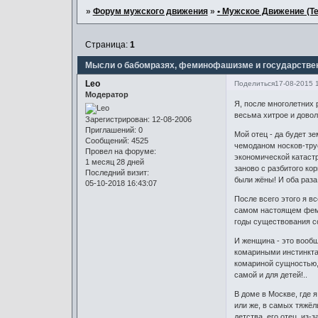
»
Форум мужского движения
»
• Мужское Движение (Те
Страница:
1
Мысли о бабомразях, феминофашизме и государстве
Leo
Поделиться
17-08-2015 
Модератор
Я, после многолетних 
весьма хитрое и довол
Зарегистрирован
: 12-08-2006
Приглашений:
0
Мой отец - да будет зе
Сообщений:
4525
чемоданом носков-трус
Провел на форуме:
экономической катастр
1 месяц 28 дней
заново с разбитого ко
Последний визит:
были жёны! И оба раза
05-10-2018 16:43:07
После всего этого я в
самом настоящем феми
годы существования со
И женщина - это вообщ
комариными инстинкта
комариной сущностью, 
самой и для детей!..
В доме в Москве, где 
или же, в самых тяжё
детства, его отец, из