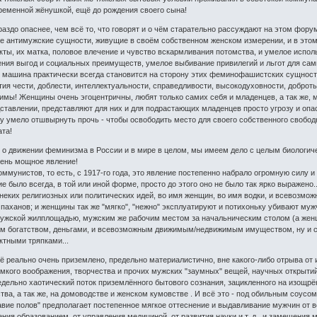
ременной жёнушкой, ещё до рождения своего сына!
аздо опаснее, чем всё то, что говорят и о чём старательно рассуждают на этом фору
ое антимужские сущности, живущие в своём собственном женском измерении, и в это
ты, их матка, половое влечение и чувство вскармливания потомства, и умелое испол
ения выгод и социальных преимуществ, умелое выбивание привилегий и льгот для сам
 машина практически всегда становится на сторону этих феминофашистских сущностей
ия чести, доблести, интеллектуальности, справедливости, высокодуховности, доброты, 
мы! Женщины очень эгоцентричны, любят только самих себя и младенцев, а так же, ма
ставлении, представляют для них и для подрастающих младенцев просто угрозу и опас
илу умело отшвырнуть прочь - чтобы освободить место для своего собственного свобод
та!
я о движении феминизма в России и в мире в целом, мы имеем дело с целым биологич
чень мощное явление!
оммунистов, то есть, с 1917-го года, это явление постепенно набрало огромную силу и
ние было всегда, в той или иной форме, просто до этого оно не было так ярко выражено
неких религиозных или политических идей, во имя женщин, во имя водки, и всевозмож
аханов; и женщины так же "мягко", "нежно" эксплуатируют и потихоньку убивают муж
мужской жилплощадью, мужским же рабочим местом за начальническим столом (а женщи
 богатством, деньгами, и всевозможным движимым/недвижимым имуществом, ну и са
тными тряпками...
ё реально очень приземлено, предельно материалистично, вне какого-либо отрыва от 
мкого воображения, творчества и прочих мужских "заумных" вещей, научных открыти
едельно хаотический поток приземлённого бытового сознания, зацикленного на изощ
ва, а так же, на домоводстве и женском кумовстве . И всё это - под обильным соусо
вие полов" предполагает постепенное мягкое оттеснение и выдавливание мужчин от в
ния образованием, от управления медициной, от развития науки и т. д., и замещения