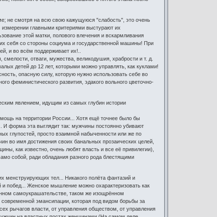
ме; не смотря на всю свою кажущуюся "слабость", это очень
м измерении главными критериями выстурают их
ьзование этой матки, полового влечения и вскармливания
их себя со стороны социума и государственной машины! При
, и во всём поддерживает их!..
смелости, отваги, мужества, великодушия, храбрости и т. д.
лых детей до 12 лет, которыми можно управлять, как куклами!
ность, опасную силу, которую нужно использовать себе во
ного феминистического развития, эдакого вольного цветочно-
еским явлением, идущим из самых глубин истории
 мощь на территории России... Хотя ещё точнее было бы
... И форма эта выглядит так: мужчины постоянно убивают
ных глупостей, просто взаимной набыченности или же по
чин во имя достижения своих банальных прозаических целей,
ны, как известно, очень любят власть и все её привилегии),
мо собой, ради обладания разного рода блестящими
их менструирующих тел... Никакого полёта фантазий и
й и побед... Женское мышление можно охарактеризовать как
рённом самоукрашательстве, таком же изощрённом
м современной эмансипации, которая под видом борьбы за
сех рычагов власти, от управления обществом, от управления
 мужчин на властных постах женщинами (На самом деле,