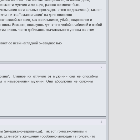
охожести мужчин и женщин, разное не может быть
зывания вагинальных прокладок, этого не докажешь); так вот,
жчин; и эта "эмансипация" на деле является
нетателей женщин, как насильников, убийц, педофилов и
 света Божьего, пользуясь для этого любой слабинкой и любой
ии, очень часто добиваясь значительного успеха на этом
ывает со всей наглядной очевидностью.
2
изни". Главное их отличие от мужчин - они не способны
ем и намерениями мужчин. Они абсолютно не склонны
3
ы (американо-европейцы). Так вот, гомосексуализм и
и. Если вбить женщинам (особенно молодым) в голову, что