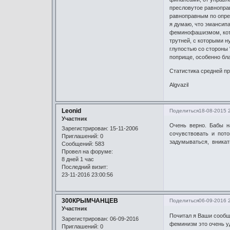
пресловутое равноправ
равноправным по опред
я думаю, что эмансипа
феминофашизмом, котор
трутней, с которыми н
глупостью со стороны 
поприще, особенно бл
Статистика средней пр
Algvazil
Leonid
Поделиться
18-08-2015 
Участник
Очень верно. Бабы н
Зарегистрирован
: 15-11-2006
сочувствовать и пот
Приглашений:
0
задумываться, вникат
Сообщений:
583
Провел на форуме:
8 дней 1 час
Последний визит:
23-11-2016 23:00:56
300КРЫМЧАНЦЕВ
Поделиться
06-09-2016 
Участник
Почитал я Ваши сообще
Зарегистрирован
: 06-09-2016
феминизм это очень уд
Приглашений:
0