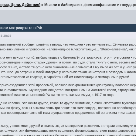
ория, Цели, Действия)
»
Мысли о бабомразях, феминофашизме и государс
нном матриархате в РФ
15:28:35
размышлений вообще пришёл к выводу, что женщина - это не человек... Её нельзя расс
ьно-таки ловкое и проворное человекоидное млекопитающие... "Жёночеловечка", как пр
мля ему пухом - погиб, выбросившись с балкона 9-го этажа из-за того, что его жена - т
ов-свитеров и парой старых дрелей, а потом, по суду, стала тянуть с него, весьма не
офе 90-ых, и стала тянуть с него значительные алименты! Ему было 49 лет, и у него у
рыта! Ибо, до встречи с моей матерью у него была такая же история с разводом и алим
 его выставляли из квартир, с заработанной им жилплощади, с чемоданом в руках!
серьёз озадачился этой проблемой, осознав всю фантастическую глубину полового нер
но-фашистском, мужеядном обществе, построенном на Жестокой крови, страданиях 
ветской власти и нынешней РФ-ки, то есть, как минимум, с 1917-го года!
е не человек, это нечто другое, какое-то другое животное, с очень жестокими мужея
ми, по факту, важны в жизни лишь три вещи: это жилплощадь, постепенно освобождае
как неоспоримая часть её тела и управляемое продолжение её организма + им важен 
я живу, у всех моих друзей и знакомых, их матери или развелись с отцами и выкинули
лых случаях, эти феминофашистские сущности, феминофашистские твари, доводили св
-за тяжёлых ссор и таких же тяжёлых бытовых условий проживания в советской коммуна