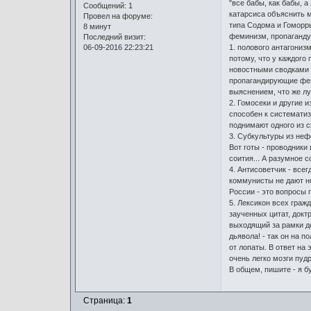
"все бабы, как бабы, а
Сообщений:
1
катарсиса объяснить м
Провел на форуме:
типа Содома и Гоморры
8 минут
феминизм, пропаганду 
Последний визит:
06-09-2016 22:23:21
1. полового антагониз
потому, что у каждого
новостными сводками и
пропагандирующие фем
выяснением, что же лу
2. Гомосеки и другие 
способен к систематиз
поднимают одного из с
3. Субкультуры из не
Вот готы - проводники
соития... А разумное 
4. Антисоветчик - все
коммунисты не дают но
России - это вопросы
5. Лексикон всех граж
заученных цитат, докт
выходящий за рамки до
дьявола! - так он на п
от лопаты. В ответ на 
очень легко мозги пудр
В общем, пишите - я б
Страница:
1