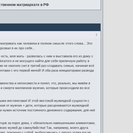
твенном матриархате в РФ
1
матривать как человека в полном смысле этого слова... Это
озвал я их про себя...
о есть, моя мать - развелась с ним и выставила его из дому с
богатого и не могущего найти для себя приличную работу в
же не хватило сил в третий раз создавать семью, начиная всё
ентами с его первой женой! И оба раза инициаторами развода
авенства и непохожести и понял, что, реально, мы живём в
и смерти миллионов мужчин, которые происходили во все
дными инстинктами! И этой жестокой мужеядной сущности с
мая от мужчин + дети, которые расцениваются мужеядной
и нужен источник постоянного денежного содержания, для неё
 отцов за порог дома, с обязательно навешенными алиментами,
оих мужей до самоубийства! Так, например, моего друга
лке, покончил с собой, выбросившись с пятого этажа после