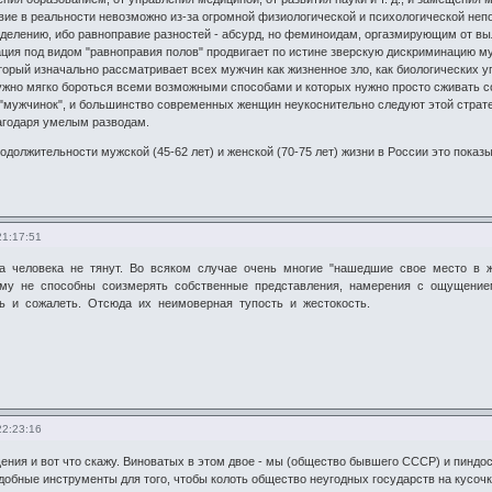
ие в реальности невозможно из-за огромной физиологической и психологической неп
елению, ибо равноправие разностей - абсурд, но феминоидам, оргазмирующим от выли
ция под видом "равноправия полов" продвигает по истине зверскую дискриминацию му
ый изначально рассматривает всех мужчин как жизненное зло, как биологических уг
ужно мягко бороться всеми возможными способами и которых нужно просто сживать со
"мужчинок", и большинство современных женщин неукоснительно следуют этой стратег
агодаря умелым разводам.
одолжительности мужской (45-62 лет) и женской (70-75 лет) жизни в России это показ
21:17:51
а человека не тянут. Во всяком случае очень многие "нашедшие свое место в ж
ому не способны соизмерять собственные представления, намерения с ощущени
ь и сожалеть. Отсюда их неимоверная тупость и жестокость.
22:23:16
ния и вот что скажу. Виноватых в этом двое - мы (общество бывшего СССР) и пиндос
обные инструменты для того, чтобы колоть общество неугодных государств на кусочк