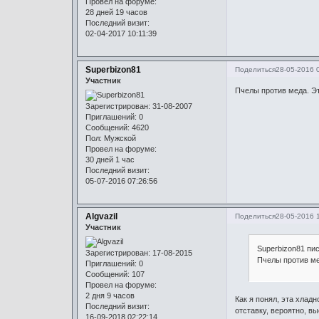
Провел на форуме:
28 дней 19 часов
Последний визит:
02-04-2017 10:11:39
Superbizon81
Поделиться
28-05-2016 
Участник
Пчелы против меда. Эт
Зарегистрирован
: 31-08-2007
Приглашений:
0
Сообщений:
4620
Пол:
Мужской
Провел на форуме:
30 дней 1 час
Последний визит:
05-07-2016 07:26:56
Algvazil
Поделиться
28-05-2016 
Участник
Superbizon81 пи
Зарегистрирован
: 17-08-2015
Пчелы против ме
Приглашений:
0
Сообщений:
107
Провел на форуме:
2 дня 9 часов
Как я понял, эта хлад
Последний визит:
отставку, вероятно, вы
16-09-2018 02:22:14