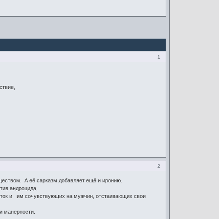
1
ствие,
2
ществом. А её сарказм добавляет ещё и иронию.
тив андроцида,
исток и им сочувствующих на мужчин, отстаивающих свои
ли манерности.