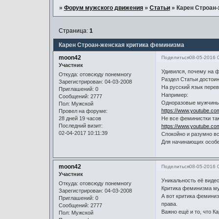
»
Форум мужского движения
»
Статьи
»
Карен Строан
Страница:
1
Карен Строан-женская критика феминизма
moon42
Поделиться
08-05-2016 
Участник
Удивился, почему на ф
Откуда:
отовсюду понемногу
Раздел Статьи достоин
Зарегистрирован
: 04-03-2008
На русский язык перев
Приглашений:
0
Например:
Сообщений:
2777
Одноразовые мужчин
Пол:
Мужской
https://www.youtube.c
Провел на форуме:
28 дней 19 часов
Не все феминистки та
Последний визит:
https://www.youtube
02-04-2017 10:11:39
Спокойно и разумно вс
Для начинающих особе
moon42
Поделиться
08-05-2016 
Участник
Уникальность её видео
Откуда:
отовсюду понемногу
Критика феминизма му
Зарегистрирован
: 04-03-2008
А вот критика фемини
Приглашений:
0
права.
Сообщений:
2777
Важно ещё и то, что К
Пол:
Мужской