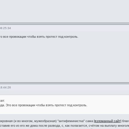
08:25:34
о все провокации чтобы взять протест под контроль.
18:44:26
сал:
да. Это все провокации чтобы взять протест под контроль.
нокровная (и во многом, мужеобразная) "антифеминистка" сама
[взломанный сайт]
благ
ставив его из его же дома после развода, с, как полагается, счётом на выплату много