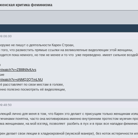
-женская критика феминизма
09:06:00
оруме не пишут о деятельности Карен Строан,
 того, что разместить прямые ссылки на великолепные видеолекции этой женщины,
одится пока немного, но тем не менее и то что уже переведено. имеет сильное воздей
ы
om/watch?v=ZB8lN9vlUvs
кие
.com/watch?v=oNMQ2QTmLNU
ё расставляет по свои местам в голове,
нно полезно посмотреть её видеолекции,
09:48:50
лекций лично для меня в том, что Карен это делает с присущим только женщинам изя
жчинами понятна, часто она мотивирована именно внутренним протестом мужчин про
зма женщинами, на мой взгляд, позволяет разбить в пух и в прах все нападки фемин
арен делает свои лекции в хладнокровной (мужской манере), без ноток истеричности и