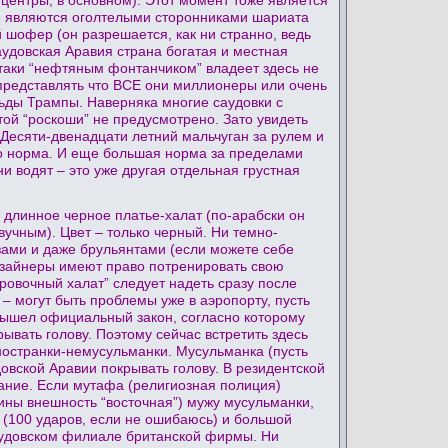
е являются оголтелыми сторонниками шариата
 шофер (он разрешается, как ни странно, ведь
аудовская Аравия страна богатая и местная
-таки “нефтяным фонтанчиком” владеет здесь не
о представлять что ВСЕ они миллионеры или очень
альды Трампы. Наверняка многие саудовки с
той “роскоши” не предусмотрено. Зато увидеть
. Десяти-двенадцати летний мальчуган за рулем и
то норма. И еще большая норма за пределами
ни водят – это уже другая отдельная грустная
длинное черное платье-халат (по-арабски он
вучным). Цвет – только черный. Ни темно-
зами и даже брульянтами (если можете себе
дизайнеры имеют право потренировать свою
ровочный халат” следует надеть сразу после
 – могут быть проблемы уже в аэропорту, пусть
вышел официальный закон, согласно которому
вать голову. Поэтому сейчас встретить здесь
ностранки-немусульманки. Мусульманка (пусть
вской Аравии покрывать голову. В резидентской
дание. Если мутафа (религиозная полиция)
ины внешность “восточная”) мужу мусульманки,
 (100 ударов, если не ошибаюсь) и большой
аудовском филиале британской фирмы. Ни