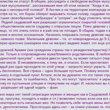
акомства не спасут. В-общем, рассуждать о свободном выборе мус
ская мусульманка”, рассказавшая мне об этом нюансе: “Когда я за
лице с непокрытой головой”. В Англии и на территории компаунда о
отря на то, что Коран обязует закрывать только голову, саудовки 
такая своеобразная “амбразура” в “шторке”- не буду утомлять чита
. Редкий саудовский муж разрешает ограничиться покрытой головой
 общественном месте саудовку с открытым лицом. Плюс девочке с 
ицо, то это очень плохо и в рай она не попадет. В общем, годам к
нним и вполне осознанным. Начинать покрывать голову девочке на
 немного позже. Маленькие девочки – т.е. от новорожденных до 9-11
ярко-красочно (немаркое они не жалуют, видимо знают, что еще усп
довской Аравии (как гражданка страны так и резидентка/туристка
м. Только в сопровождении мужа/ближнего родственника. В любое
диночной прогулки” – метров двести-триста, ну может пятьсот (пер
ном месте. В неоживленном, к тому же, и опасно. Если просчитают, 
ждый раз одна проходите по этой улице – запросто могут украсть. 
ть бесполезно. Вся страна – одна большая пустыня. Почему многие
ынесу в отдельный пункт. Кстати, если вы думаете что это такая с
им экспатам, то ошибаетесь. Про то, что могут “просчитать” и укра
очку по пустынным улицам и переулкам не ходит. И, насколько вы 
е разрешает ей одной ходить – факт.
ране мира нет такой сегрегации мужчин и женщин как в Саудовской
ор, прогулка, посидеть в кафе и т.п.) возможен только если она его
некоторых есть несколько жен. Но позволить себе четыре жены могу
, десятилетиями. Проституции здесь нет – за этими утехами те, кт