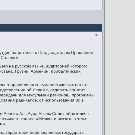
91
утдин встретился с Председателем Правления
 Салехом.
его на русском языке, аудиторией которого
истана, Грузии, Армении, прибалтийских
овно-нравственных, гуманистических целях
редставление об Исламе, отделить понятия
е передачи для мусульман регионов, программы
 влияния радикалов, от использования их в
 Аравия Аль Ауид Ассам Салех обратился к
язычного канала «Мекка» и оказать в этом
ии.
на территории перечисленных государств.