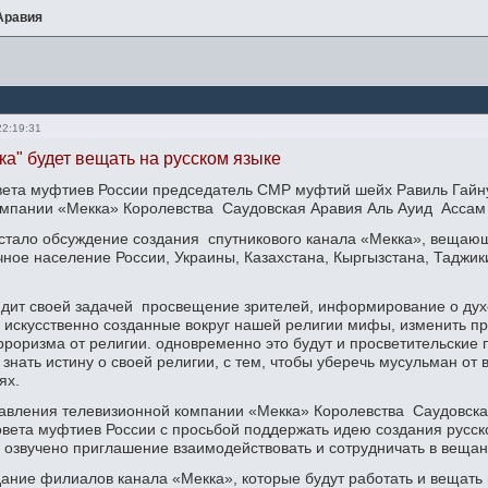
Аравия
22:19:31
ка" будет вещать на русском языке
вета муфтиев России председатель СМР муфтий шейх Равиль Гайн
омпании «Мекка» Королевства Саудовская Аравия Аль Ауид Ассам
стало обсуждение создания спутникового канала «Мекка», вещающ
чное население России, Украины, Казахстана, Кыргызстана, Таджик
дит своей задачей просвещение зрителей, информирование о дух
 искусственно созданные вокруг нашей религии мифы, изменить п
рроризма от религии. одновременно это будут и просветительски
т знать истину о своей религии, с тем, чтобы уберечь мусульман от
ях.
авления телевизионной компании «Мекка» Королевства Саудовская
ета муфтиев России с просьбой поддержать идею создания русско
 озвучено приглашение взаимодействовать и сотрудничать в вещан
ание филиалов канала «Мекка», которые будут работать и вещать 