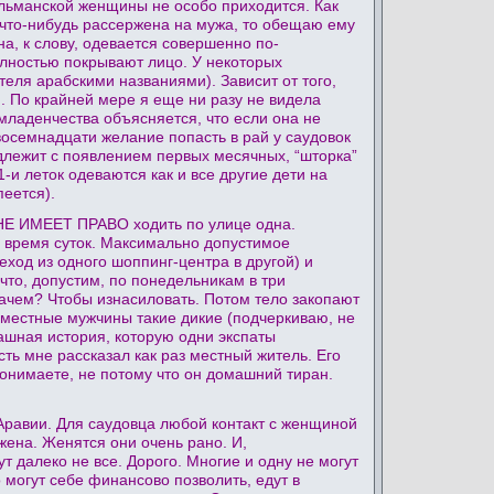
ульманской женщины не особо приходится. Как
 что-нибудь рассержена на мужа, то обещаю ему
на, к слову, одевается совершенно по-
полностью покрывают лицо. У некоторых
теля арабскими названиями). Зависит от того,
. По крайней мере я еще ни разу не видела
младенчества объясняется, что если она не
 восемнадцати желание попасть в рай у саудовок
длежит с появлением первых месячных, “шторка”
-и леток одеваются как и все другие дети на
еется).
) НЕ ИМЕЕТ ПРАВО ходить по улице одна.
 время суток. Максимально допустимое
еход из одного шоппинг-центра в другой) и
что, допустим, по понедельникам в три
Зачем? Чтобы изнасиловать. Потом тело закопают
 местные мужчины такие дикие (подчеркиваю, не
трашная история, которую одни экспаты
сть мне рассказал как раз местный житель. Его
понимаете, не потому что он домашний тиран.
 Аравии. Для саудовца любой контакт с женщиной
 жена. Женятся они очень рано. И,
т далеко не все. Дорого. Многие и одну не могут
о могут себе финансово позволить, едут в