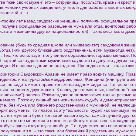
тве “жен своих мужей” это – сотрудницы посольств, красный крест 
я женских учебных заведений, учителя для работы в местных ме
канской и т.п.
у-тройку лет назад саудовские женщины получили официальное пра
о получив официальное разрешение мужа или отца, во-вторых рабо
, кстати и женщины других национальностей). Таких мест мало даже
зование (будь то средняя школа или университет) саудовская женщ
отца (или другого ближайшего родственника, если мужа/отца нет). 
). Тех, кто использует полученное образование, гораздо меньше. 
й партой со студентами-мужчинами саудовки (и девушки других на
сидят. И в одном здании не находятся. Преподаватели – только же
рритории Саудовской Аравии не имеет право водить машину. Прави
зиденток, и на туристок/командировочных. Женщина (или группа ж
си, но сидеть имеет право только на заднем сиденье. Т.е. если чет
ться на оплату двух машин. К слову, для неместных, особенно “ев
 “шашечками”) опасно. Рекомендовано пользоваться только рекомен
емало. Поэтому лишний раз испытывать судьбу и демонстрировать
т.е. без мужа или ближнего родственника) с мужчиной, не являющ
рят документы, то платой за эту “вольность” будет, как минимум, 
сть этот мужчина будет коллегой вашего мужа, самый лучший друг 
 от этого не меняется и опять же действует для всех: как саудовце
обусы здесь отсутствуют вообще. Т.е. единственная возможность 
а покупками и т.п. – это такси или ближайший родственник мужского
нда – они ходят по расписанию по разным направлениям, шопинг-