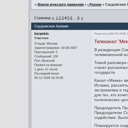
»
Форум мужского движения
»
• Разное
»
Саудовская 
Страница:
«
1
2
3
4
5
6
…
9
»
Саудовская Аравия
karpekin
Поделиться
09-05-2008 
Участник
Телеканал "Мек
Откуда:
Москва
Зарегистрирован
: 30-08-2007
В резиденции Со
Приглашений:
0
телевизионной к
Сообщений:
100
Пол:
Мужской
Темой разговора 
Провел на форуме:
станет русскоязы
1 день 12 часов
государств.
Последний визит:
05-12-2009 15:34:08
Канал «Мекка» ви
Ислама, рассеять
экстремизма и те
для тех, кто хоче
политических цел
Председатель Пр
Председателю Сов
содействие. Было
Планируется созд