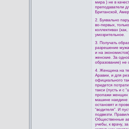
мира ) не в качес
преподаватели дл
Британской, Амери
2. Буквально пар
во-первых, тольк
коллективах (как
умозрительное.
3. Получать обра
разрешение мужа/
и на экономистов
женские. За одно
образование) не 
4. Женщина на те
Аравии, и для ре
официального так
придется потрати
такси (пусть и с
пропажи женщин н
машине наедине (
остановят и прове
“водителя”. И пу
подвезти. Правило
Общественные авт
учебы, к врачу, з
жительниц компау