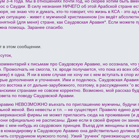
ум 3-4 года. Мы в отношениях почти год, но скорее хотим быть вме
рос о Саудии. В силу незнания НИЧЕГО об этой Арабской стране ест
воря, не знаю что и думать, кто-то говорит, что жизнь в КСА - это 
ую ситуацию - живет с мужчиной христианином (он ведёт абсолютно
онятной (для меня) стране, как Саудовская Аравия*. Если можете 
жна помощь. Заранее спасибо.
т в этом сообщении.
суток,
комментарий к письмам про Саудовскую Аравию, но осознала, что 
. Промолчать не смогла, т.к. вроде получается, что пока из всех
ижу) я одна. Я ни в коем случае не хочу ни с кем вступать в спор
рые дополнения и уточнения. Ими и поделюсь. Саудовская Аравия
го востока и от дальне-зарубежного, поэтому, в рассуждениях “о в
нскими странами не совсем корректно. Возможно, мой рассказ буд
вета по поводу Саудовской Аравии.
Аравию НЕВОЗМОЖНО въехать по приглашению мужчины, будучи гелф
ой женой. Виз невесты и т.п. – не существует. Правило едино дл
ериканской фирмы не может пригласить сюда на проживание (и да
 они официально не расписаны. Даже если в своей фирме он зани
тве с кем-нибудь из саудовских принцев. Въезд для женщины в ком
 в командировку в Саудовскую Аравию она действительно должна 
ить сотрудником мужского пола). Узкий “ручеек” приезжающих сюда