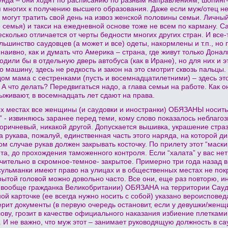
 многих к получению высшего образования. Даже если муж/отец н
 могут тратить свой день на извоз женской половины семьи. Личный
е семья) и такси на ежедневной основе тоже не всем по карману. С
есколько отличается от черты бедности многих других стран. И все
льшинство саудовцев (а может и все) одеты, накормлены и т.п., н
 наивно, как и думать что Америка – страна, где живут только Дон
одили бы в отдельную дверь автобуса (как в Иране), но для них и э
о машину, здесь не редкость и закон на это смотрит сквозь пальцы
м мама с сестренками (пусть и восемнадцатилетними) – здесь э
А что делать? Передвигаться надо, а глава семьи на работе. Как о
выживают, в восемнадцать лет сдают на права.
х местах все женщины (и саудовки и иностранки) ОБЯЗАНЫ носить 
” - извиняюсь заранее перед теми, кому слово показалось неблагоз
оричневый, никакой другой. Допускается вышивка, украшение стра
а рукава, пожалуй, единственная часть этого наряда, на которой 
м случае рукав должен закрывать косточку. По прилету этот “маски
та, до прохождения таможенного контроля. Если “халата” у вас нет
чительно в скромное-темное- закрытое. Примерно три года назад 
ульманки имеют право на улицах и в общественных местах не покры
ытой головой можно довольно часто. Все они, еще раз повторю, и
 вообще гражданка Великобритании) ОБЯЗАНА на территории Саудо
й карточке (ее всегда нужно носить с собой) указано вероиспове
ерит документы (в первую очередь остановит, если у девушки/женщ
ову, грозит в качестве официального наказания избиение плетками
И не важно, что муж этот – занимает руководящую должность в с