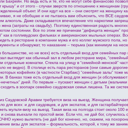
и Бахрейн. Но ведь есть и те, кто не могут себе финансово позволи
т крышу” и от этого - случаи зверств по отношению к женщинам (гр
ожделенный объект. И они идут на все – они смотрят на женщину ка
киваю, я не обобщаю и не пытаюсь вам объяснить, что ВСЕ саудовц
ем алкоголь. Даже складывается впечатление что наркотики запре
 жена (затраты на свадьбу). Поэтому единственная радость многих 
отом состоянии. Все по этим же причинам “дефицита женщин” проц
й” как в голливудских фильмах и американских мыльных операх. Все
деть в ресторане в компании мужа и его коллег мужского пола, но
кументы и обнаружат, то наказание – тюрьма (как минимум на неск
(в большинстве, но не всех) есть отдельный вход для семейных пар
зал выглядит как обычный зал в любом ресторане мира, “семейный
и отдельные комнатки. Стекла на улицу в “семейной-женской” ча
ыло не видно). В столице есть пара ресторанов (они самые дорогие-
екоторых кофейнях (в частности Старбакс) “семейные залы” тоже м
и. В банках тоже есть отдельный вход для женщин (и обслуживают
–нечетных” дней. По первым – пускают женщин с детьми (мальчики 
 сходить в зоопарк семейно саудовская семья лишена. Та же система 
 из Саудовской Аравии требуется виза на выезд. Женщина получа
ило для всех: и для саудовцев, и для экспатов, и для гастарбайтер
ть мульти-визу на выезд. Такая виза на полгода стоит около 100 е
и снова въехали по простой визе. Если что, не дай бог, случилось 
ОЧНО нужно вылететь (не дай бог конечно, но, скажем, на похороны)
чение визы для экспатов – формальность, которой, к тому же зани