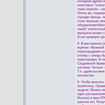
соседние Дубаи ил
некоторых “сноси
таких мужчин – в
Опять же, подчер
гораздо проще, ч
стоит меньше чем
обкуренном/обкол
такой “элегантны
женщина может си
Если проверят до
8. В ресторанах 
мужчин. Мужской 
перегородками ил
(чтобы с улицы б
перегородок. В н
Саудовской Арави
система “четных 
Т.е. удовольствия
множество.
9. Чтобы выехать
(муж/отец). Прав
недели. Можно име
один раз выехали 
России) и вам СР
шансов нет. Полу