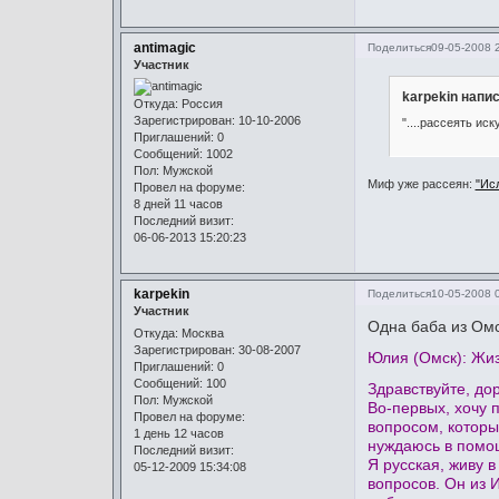
antimagic
Поделиться
09-05-2008 
Участник
karpekin напис
Откуда:
Россия
Зарегистрирован
: 10-10-2006
"....рассеять ис
Приглашений:
0
Сообщений:
1002
Пол:
Мужской
Миф уже рассеян:
"Ис
Провел на форуме:
8 дней 11 часов
Последний визит:
06-06-2013 15:20:23
karpekin
Поделиться
10-05-2008 
Участник
Одна баба из Омс
Откуда:
Москва
Зарегистрирован
: 30-08-2007
Юлия (Омск): Жиз
Приглашений:
0
Сообщений:
100
Здравствуйте, дор
Пол:
Мужской
Во-первых, хочу 
Провел на форуме:
вопросом, которы
1 день 12 часов
нуждаюсь в помощ
Последний визит:
Я русская, живу 
05-12-2009 15:34:08
вопросов. Он из 