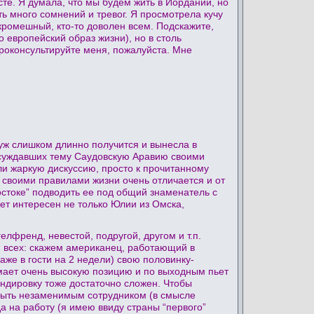
сте. Я думала, что мы будем жить в Иордании, но
ь много сомнений и тревог. Я просмотрела кучу
ад кромешный, кто-то доволен всем. Подскажите,
 европейский образ жизни), но в столь
проконсультируйте меня, пожалуйста. Мне
уж слишком длинно получится и вынесла в
 обсуждавших тему Саудовскую Аравию своими
 или жаркую дискуссию, просто к прочитанному
 своими правилами жизни очень отличается и от
остоке” подводить ее под общий знаменатель с
ет интересен не только Юлии из Омска,
ренд, невестой, подругой, другом и т.п.
я всех: скажем американец, работающий в
же в гости на 2 недели) свою половинку-
мает очень высокую позицию и по выходным пьет
андировку тоже достаточно сложен. Чтобы
быть незаменимым сотрудником (в смысле
 на работу (я имею ввиду страны “первого”