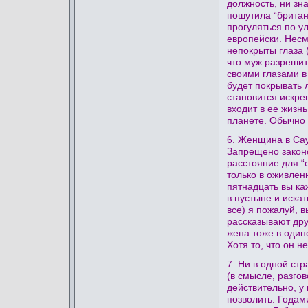
должность, ни зн
пошутила “британ
прогуляться по у
европейски. Несм
непокрыты глаза (
что муж разрешит
своими глазами в
будет покрывать л
становится искре
входит в ее жизнь
планете. Обычно 
6. Женщина в Сау
Запрещено законо
расстояние для “о
только в оживлен
пятнадцать вы ка
в пустыне и иска
все) я пожалуй, в
рассказывают друг
жена тоже в один
Хотя то, что он н
7. Ни в одной ст
(в смысле, разгов
действительно, у 
позволить. Годами