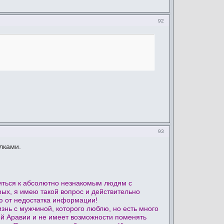
92
93
лками.
титься к абсолютно незнакомым людям с
рых, я имею такой вопрос и действительно
аю от недостатка информации!
изнь с мужчиной, которого люблю, но есть много
ой Аравии и не имеет возможности поменять