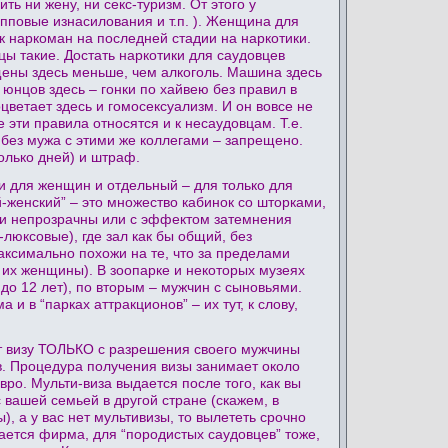
ть ни жену, ни секс-туризм. От этого у
упповые изнасилования и т.п. ). Женщина для
к наркоман на последней стадии на наркотики.
ы такие. Достать наркотики для саудовцев
щены здесь меньше, чем алкоголь. Машина здесь
юнцов здесь – гонки по хайвею без правил в
ветает здесь и гомосексуализм. И он вовсе не
 эти правила относятся и к несаудовцам. Т.е.
 без мужа с этими же коллегами – запрещено.
олько дней) и штраф.
 и для женщин и отдельный – для только для
-женский” – это множество кабинок со шторками,
сти непрозрачны или с эффектом затемнения
люксовые), где зал как бы общий, без
аксимально похожи на те, что за пределами
 их женщины). В зоопарке и некоторых музеях
до 12 лет), по вторым – мужчин с сыновьями.
и в “парках аттракционов” – их тут, к слову,
ет визу ТОЛЬКО с разрешения своего мужчины
ов. Процедура получения визы занимает около
вро. Мульти-виза выдается после того, как вы
с вашей семьей в другой стране (скажем, в
, а у вас нет мультивизы, то вылететь срочно
мается фирма, для “породистых саудовцев” тоже,