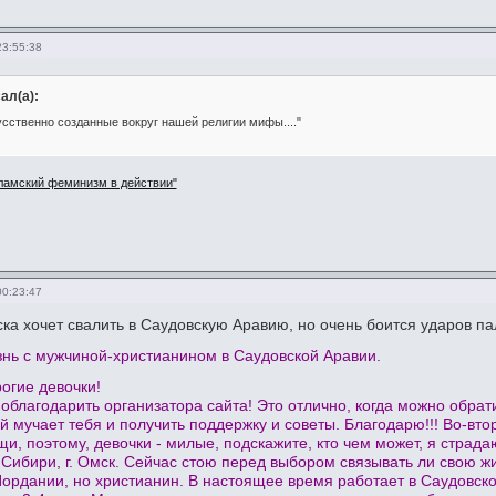
23:55:38
ал(а):
кусственно созданные вокруг нашей религии мифы...."
ламский феминизм в действии"
00:23:47
ка хочет свалить в Саудовскую Аравию, но очень боится ударов па
нь с мужчиной-христианином в Саудовской Аравии.
огие девочки!
поблагодарить организатора сайта! Это отлично, когда можно обра
й мучает тебя и получить поддержку и советы. Благодарю!!! Во-вто
и, поэтому, девочки - милые, подскажите, кто чем может, я страд
в Сибири, г. Омск. Сейчас стою перед выбором связывать ли свою ж
Иордании, но христианин. В настоящее время работает в Саудовск