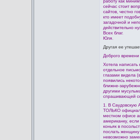
работу как миним
сейчас стоит воп
сайтов, честно го
кто имеет подобн
загадочной и неп
действительно ну
Всех благ.
Юля.
Другая ее утешае
Доброго времени 
Хотела написать 
отдельное письмо
глазами видела (в
появились некото
ближне-зарубежно
другими мусульма
спрашивающей со
1. В Саудовскую 
ТОЛЬКО официальн
местном офисе ам
американку, если
коньяк в посольс
послать женщину
невозможно замен