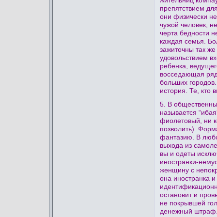
препятствием для
они физически не
чужой человек, н
черта бедности н
каждая семья. Бо
зажиточны так же
удовольствием вх
ребенка, ведущег
восседающая рядо
больших городов. 
история. Те, кто 
5. В общественны
называется “ибая
фиолетовый, ни к
позволить). Форм
фантазию. В любо
выхода из самоле
вы и одеты исклю
иностранки-немус
женщину с непокр
она иностранка и
идентификационно
остановит и пров
не покрывшей гол
денежный штраф. 