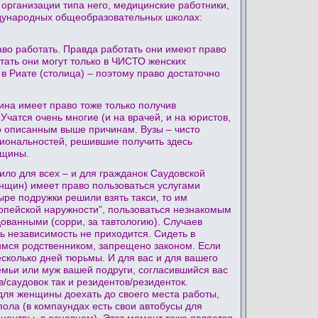
и организации типа него, медицинские работники,
ждународных общеобразовательных школах:
во работать. Правда работать они имеют право
тать они могут только в ЧИСТО женских
 в Риате (столица) – поэтому право достаточно
ина имеет право тоже только получив
Учатся очень многие (и на врачей, и на юристов,
По описанным выше причинам. Вузы – чисто
циональностей, решившие получить здесь
нщины.
ло для всех – и для гражданок Саудовской
енщин) имеет право пользоваться услугами
ыре подружки решили взять такси, то им
ропейской наружности”, пользоваться незнакомым
дованными (сорри, за тавтологию). Случаев
 независимость не приходится. Сидеть в
имся родственником, запрещено законом. Если
несколько дней тюрьмы. И для вас и для вашего
семьи или муж вашей подруги, согласившийся вас
в/саудовок так и резидентов/резиденток.
для женщины доехать до своего места работы,
 пола (в компаундах есть свои автобусы для
центры, в основном). Этот момент тоже является