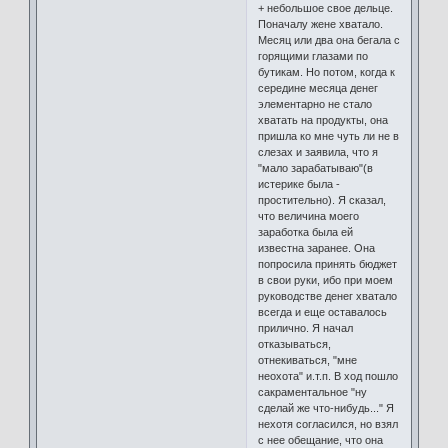
+ небольшое свое дельце.
Поначалу жене хватало.
Месяц или два она бегала с
горящими глазами по
бутикам. Но потом, когда к
середине месяца денег
элементарно не стало
хватать на продукты, она
пришла ко мне чуть ли не в
слезах и заявила, что я
"мало зарабатываю"(в
истерике была -
простительно). Я сказал,
что величина моего
заработка была ей
известна заранее. Она
попросила принять бюджет
в свои руки, ибо при моем
руководстве денег хватало
всегда и еще оставалось
прилично. Я начал
отказываться,
отнекиваться, "мне
неохота" и.т.п. В ход пошло
сакраментальное "ну
сделай же что-нибудь..." Я
нехотя согласился, но взял
с нее обещание, что она