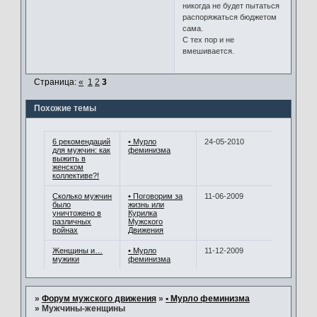
никогда не будет пытаться
распоряжаться бюджетом
сама.
С тех пор и не
вмешивается.
Страница:
«
1
2
3
Похожие темы
6 рекомендаций
• Мурло
24-05-2010
для мужчин: как
феминизма
выжить в
женском
коллективе?!
Сколько мужчин
• Поговорим за
11-06-2009
было
жизнь или
уничтожено в
Курилка
различных
Мужского
войнах
Движения
Женщины и…
• Мурло
11-12-2009
мужики
феминизма
»
Форум мужского движения
»
• Мурло феминизма
»
Мужчины-женщины