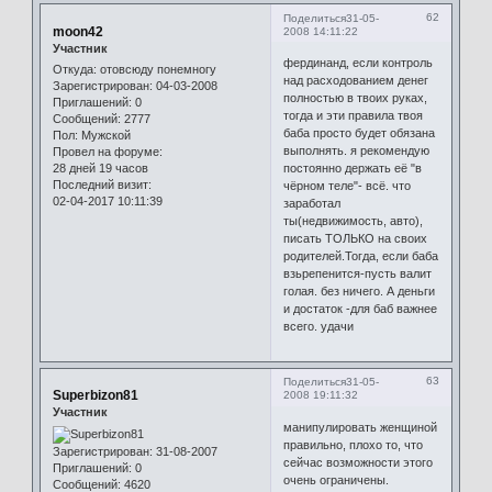
62
Поделиться
31-05-
moon42
2008 14:11:22
Участник
фердинанд, если контроль
Откуда:
отовсюду понемногу
над расходованием денег
Зарегистрирован
: 04-03-2008
полностью в твоих руках,
Приглашений:
0
тогда и эти правила твоя
Сообщений:
2777
баба просто будет обязана
Пол:
Мужской
выполнять. я рекомендую
Провел на форуме:
28 дней 19 часов
постоянно держать её "в
Последний визит:
чёрном теле"- всё. что
02-04-2017 10:11:39
заработал
ты(недвижимость, авто),
писать ТОЛЬКО на своих
родителей.Тогда, если баба
взьрепенится-пусть валит
голая. без ничего. А деньги
и достаток -для баб важнее
всего. удачи
63
Поделиться
31-05-
Superbizon81
2008 19:11:32
Участник
манипулировать женщиной
правильно, плохо то, что
Зарегистрирован
: 31-08-2007
сейчас возможности этого
Приглашений:
0
очень ограничены.
Сообщений:
4620