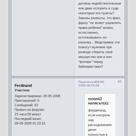
договор недействительным
или даже оспорить в суде
некоторые его пункты?
Законы размыты, это факт,
фразу "не может ущемлять
права ребёнка" можно,
естественно,
истолковывать по-
разному... Медсправки эти
помогут мужчине при
разводе сберечь своё
имущество или и они-
"фонарь" перед
бабоюристами?
65
Поделиться
09-06-
Ferdinand
2008 08:04:09
Участник
Зарегистрирован
: 29-05-2008
moon42
Приглашений:
0
написал(а):
Сообщений:
53
Провел на форуме:
фердинанд,
23 часа 58 минут
если контроль
Последний визит:
над
09-08-2009 01:23:16
расходованием
денег
полностью в