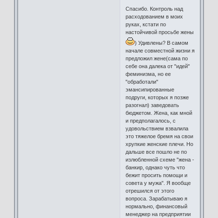
Спасибо. Контроль над
расходованием в моих
руках, кстати по
настойчивой просьбе жены
) Удивлены? В самом
начале совместной жизни я
предложил жене(сама по
себе она далека от "идей"
феминизма, но ее
"обработали"
эмансипированные
подруги, которых я позже
разогнал) заведовать
бюджетом. Жена, как мной
и предполагалось, с
удовольствием взвалила
это тяжелое бремя на свои
хрупкие женские плечи. Но
дальше все пошло не по
излюбленной схеме "жена -
банкир, однако чуть что
бежит просить помощи и
совета у мужа". Я вообще
отрешился от этого
вопроса. Зарабатываю я
нормально, финансовый
менеджер на предприятии