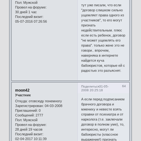
Пол:
Мужской
тут уже писали, что если
Провел на форуме:
"договор слишком сильно
30 дней 1 час
ущемляет права одного из
Последний визит:
участников", то его могут
05-07-2016 07:26:56
признать
недействительным. плюс
если есть ребенок, договор
"не может ущемлять его
права". только жене это не
говори.. впрочем,
наверняка в интернете
найдется куча
бабоюристов, которые ей с
радостью это разъяснят.
64
Поделиться
31-05-
moon42
2008 20:25:18
Участник
А если перед подписанием
Откуда:
отовсюду понемногу
брачного договора и
Зарегистрирован
: 04-03-2008
мжениху и невесте взять
Приглашений:
0
справки от психиатра и от
Сообщений:
2777
нарколога (т.е. заключали
Пол:
Мужской
договор в полном уме), то,
Провел на форуме:
28 дней 19 часов
интересно, могут ли
Последний визит:
бабоюристы (классное
02-04-2017 10:11:39
выражение!) признать