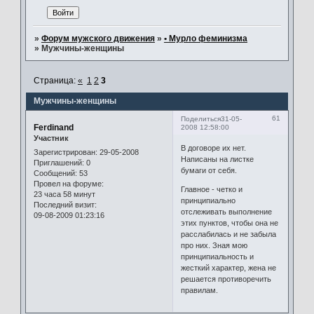
»
Форум мужского движения
»
• Мурло феминизма
»
Мужчины-женщины
Страница:
«
1
2
3
Мужчины-женщины
61
Поделиться
31-05-
Ferdinand
2008 12:58:00
Участник
В договоре их нет.
Зарегистрирован
: 29-05-2008
Написаны на листке
Приглашений:
0
бумаги от себя.
Сообщений:
53
Провел на форуме:
Главное - четко и
23 часа 58 минут
принципиально
Последний визит:
отслеживать выполнение
09-08-2009 01:23:16
этих пунктов, чтобы она не
расслабилась и не забыла
про них. Зная мою
принципиальность и
жесткий характер, жена не
решается противоречить
правилам.