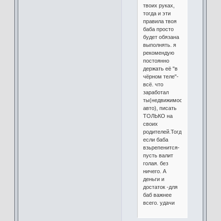
твоих руках,
тогда и эти
правила твоя
баба просто
будет обязана
выполнять. я
рекомендую
постоянно
держать её "в
чёрном теле"-
всё. что
заработал
ты(недвижимость,
авто), писать
ТОЛЬКО на
своих
родителей.Тогда,
если баба
взьрепенится-
пусть валит
голая. без
ничего. А
деньги и
достаток -для
баб важнее
всего. удачи