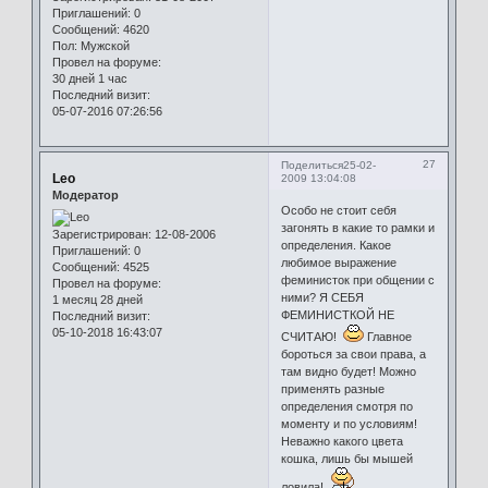
Приглашений:
0
Сообщений:
4620
Пол:
Мужской
Провел на форуме:
30 дней 1 час
Последний визит:
05-07-2016 07:26:56
27
Поделиться
25-02-
Leo
2009 13:04:08
Модератор
Особо не стоит себя
загонять в какие то рамки и
Зарегистрирован
: 12-08-2006
определения. Какое
Приглашений:
0
любимое выражение
Сообщений:
4525
феминисток при общении с
Провел на форуме:
ними? Я СЕБЯ
1 месяц 28 дней
ФЕМИНИСТКОЙ НЕ
Последний визит:
05-10-2018 16:43:07
СЧИТАЮ!
Главное
бороться за свои права, а
там видно будет! Можно
применять разные
определения смотря по
моменту и по условиям!
Неважно какого цвета
кошка, лишь бы мышей
ловила!