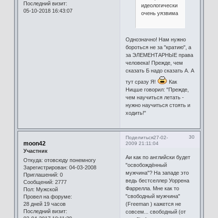
Последний визит:
идеологически
05-10-2018 16:43:07
очень уязвима
Однозначно! Нам нужно
бороться не за "кратию", а
за ЭЛЕМЕНТАРНЫЕ права
человека! Прежде, чем
сказать Б надо сказать А. А
тут сразу Я!
Как
Ницше говорил: "Прежде,
чем научиться летать -
нужно научиться стоять и
ходить!"
30
Поделиться
27-02-
moon42
2009 21:11:04
Участник
Аи как по английски будет
Откуда:
отовсюду понемногу
"освобождённый
Зарегистрирован
: 04-03-2008
мужчина"? На западе это
Приглашений:
0
ведь бестселлер Уоррена
Сообщений:
2777
Фаррелла. Мне как то
Пол:
Мужской
"свободный мужчина"
Провел на форуме:
28 дней 19 часов
(Freeman ) кажется не
Последний визит:
совсем... свободный (от