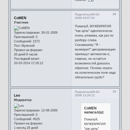
28
Поделиться
26-02-
CoMEN
2009 03:07:02
Участник
Пожалуй, МУЖЕКРАТИЯ
"как цель" идеологически
Зарегистрирован
: 30-01-2009
очень уязвима, как раз по
Приглашений:
0
разбору слова.
Сообщений:
2372
Сказавшему "Я -
Пол:
Мужской
мужекрат!" дискриминацию
Провел на форуме:
припишут автоматом и,
20 дней 8 часов
Последний визит:
главное, не остаётся
20-03-2014 17:26:12
возможностей доказать
обратное. Почему играть
на политическом поле надо
обязательно грубо?
29
Поделиться
26-02-
Leo
2009 13:29:21
Модератор
CoMEN
Зарегистрирован
: 12-08-2006
написал(а):
Приглашений:
0
Сообщений:
4525
Пожалуй,
Провел на форуме:
МУЖЕКРАТИЯ
1 месяц 28 дней
"как цель"