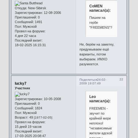
CoMEN
Откуда:
New-Sibirsk
написал(а):
Зарегистрирован
: 12-08-2006
Приглашений:
0
Пишем на
Сообщений:
1491
гербе
Пол:
Мужской
"FREEMENS"?
Провел на форуме:
4 дня 22 часа
Последний визит:
Не, берём на заметку,
18-02-2025 16:15:31
придумываем ещё
варианты, потом
выбираем. ИМХО
разумеется.
22
Поделиться
24-02-
lucky7
2009 19:07:49
Участник
Leo
Зарегистрирован
: 10-05-2008
написал(а):
Приглашений:
0
Сообщений:
1824
FREEMEN -
Пол:
Мужской
звучит по
Возраст:
49
[1977-02-05]
крайней мере
Провел на форуме:
неплохо!
15 дней 19 часов
"независимые
Последний визит:
жители адской
17-03-2025 20:08:47
планеты