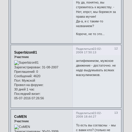
Ну да, понятно, вы
стремитесь к мужеству. -
Нет, епрст, мы боремся за
права мучин!
Да-а, и с таким-то
названием?
Короче, не то это...
12
Поделиться
22-02-
Superbizon81
2009 17:50:13
Участник
антифеминизм, мужское
движение - достаточно. не
Зарегистрирован
: 31-08-2007
надо выдумывать всяких
Приглашений:
0
маскулинизмов.
Сообщений:
4620
Пол:
Мужской
Провел на форуме:
30 дней 1 час
Последний визит:
05-07-2016 07:26:56
13
Поделиться
22-02-
CoMEN
2009 18:44:27
Участник
То есть вы согласны - мы
с вами кто? (только не
Зарегистрирован
: 30-01-2009