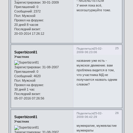
- NIGEND IST/IZM
Зарегистрирован
: 30-01-2009
У меня пока всё,
Приглашений:
0
мозгоштурмуйте тоже.
Сообщений:
2372
Пол:
Мужской
Провел на форуме:
20 дней 8 часов
Последний визит:
20-03-2014 17:26:12
25
Поделиться
25-02-
Superbizon81
2009 06:23:06
Участник
название уже есть -
мужское движение. вам
Зарегистрирован
: 31-08-2007
проблема видится в том,
Приглашений:
0
что участника МД не
Сообщений:
4620
получается назвать одним
Пол:
Мужской
словом?
Провел на форуме:
30 дней 1 час
Последний визит:
05-07-2016 07:26:56
26
Поделиться
25-02-
Superbizon81
2009 06:42:29
Участник
мужекратие, мужевластие
мужекраты
Зарегистрирован
: 31-08-2007