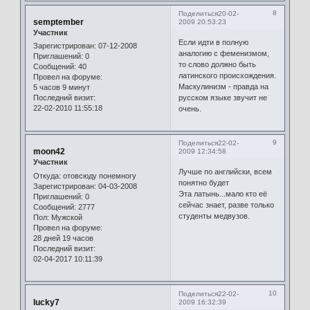
8
Поделиться
20-02-
semptember
2009 20:53:23
Участник
Если идти в полную
Зарегистрирован
: 07-12-2008
аналогию с феменизмом,
Приглашений:
0
то слово должно быть
Сообщений:
40
латинского происхождения.
Провел на форуме:
Маскулинизм - правда на
5 часов 9 минут
русском языке звучит не
Последний визит:
22-02-2010 11:55:18
очень.
9
Поделиться
22-02-
moon42
2009 12:34:58
Участник
Лучше по английски, всем
Откуда:
отовсюду понемногу
понятно будет
Зарегистрирован
: 04-03-2008
Эта латынь...мало кто её
Приглашений:
0
сейчас знает, разве только
Сообщений:
2777
студенты медвузов.
Пол:
Мужской
Провел на форуме:
28 дней 19 часов
Последний визит:
02-04-2017 10:11:39
10
Поделиться
22-02-
lucky7
2009 16:32:39