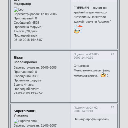
Модератор
FREEMEN - звучит по
крайней мере неплохо!
Зарегистрирован
: 12-08-2006
"независимые жители
Приглашений:
0
адской планеты Арракис"
Сообщений:
4525
Провел на форуме:
1 месяц 28 дней
Последний визит:
05-10-2018 16:43:07
17
Поделиться
24-02-
Bison
2009 14:40:55
Заблокирован
Отважные
Зарегистрирован
: 30-06-2008
Менальманаховцы. (под
Приглашений:
0
командованием...
)
Сообщений:
338
Провел на форуме:
1 день 4 часа
Последний визит:
21-03-2009 19:47:52
18
Поделиться
24-02-
Superbizon81
2009 14:55:01
Участник
Не надо профанировать.
Зарегистрирован
: 31-08-2007