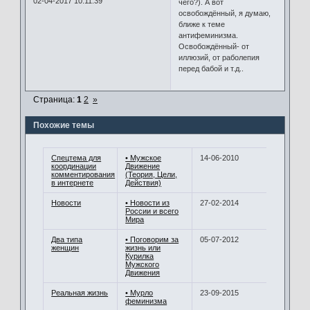
02-04-2017 10:11:39
чего?). А вот
освобождённый, я думаю,
ближе к теме
антифеминизма.
Освобождённый- от
иллюзий, от раболепия
перед бабой и т.д..
Страница:
1
2
»
Похожие темы
Спецтема для
• Мужское
14-06-2010
координации
Движение
комментирования
(Теория, Цели,
в интернете
Действия)
Новости
• Новости из
27-02-2014
России и всего
Мира
Два типа
• Поговорим за
05-07-2012
женщин
жизнь или
Курилка
Мужского
Движения
Реальная жизнь
• Мурло
23-09-2015
феминизма