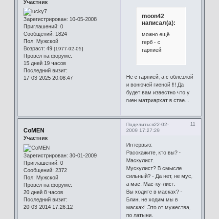
Участник
moon42
Зарегистрирован
: 10-05-2008
написал(а):
Приглашений:
0
Сообщений:
1824
можно ещё
Пол:
Мужской
герб - с
Возраст:
49
[1977-02-05]
гарпией
Провел на форуме:
15 дней 19 часов
Последний визит:
Не с гарпией, а с облезлой
17-03-2025 20:08:47
и вонючей гиеной !!! Да
будет вам известно что у
гиен матриархат в стае...
11
Поделиться
22-02-
CoMEN
2009 17:27:29
Участник
Интервью:
Расскажите, кто вы? -
Зарегистрирован
: 30-01-2009
Маскулист.
Приглашений:
0
Мускулист? В смысле
Сообщений:
2372
сильный? - Да нет, не мус,
Пол:
Мужской
а мас. Мас-ку-лист.
Провел на форуме:
Вы ходите в масках? -
20 дней 8 часов
Последний визит:
Блин, не ходим мы в
20-03-2014 17:26:12
масках! Это от мужества,
по латыни.