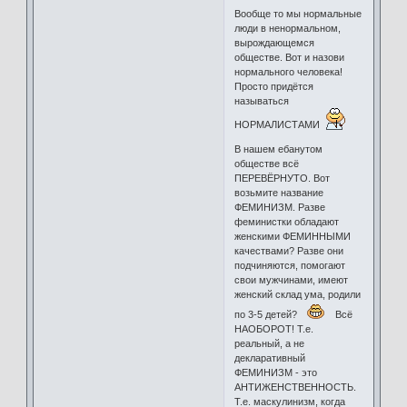
Вообще то мы нормальные
люди в ненормальном,
вырождающемся
обществе. Вот и назови
нормального человека!
Просто придётся
называться
НОРМАЛИСТАМИ
В нашем ебанутом
обществе всё
ПЕРЕВЁРНУТО. Вот
возьмите название
ФЕМИНИЗМ. Разве
феминистки обладают
женскими ФЕМИННЫМИ
качествами? Разве они
подчиняются, помогают
свои мужчинами, имеют
женский склад ума, родили
по 3-5 детей?
Всё
НАОБОРОТ! Т.е.
реальный, а не
декларативный
ФЕМИНИЗМ - это
АНТИЖЕНСТВЕННОСТЬ.
Т.е. маскулинизм, когда