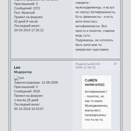
говорите -
Приглашений:
0
мужскодвиженцы, я вслух
Сообщений:
2372
не смогу) Антифеминисты.
Пол:
Мужской
Есть феминисты - и есть
Провел на форуме:
анти-ипостась:
20 дней 8 часов
Последний визит:
антифеминисты. Всё
20-03-2014 17:26:12
просто и понятно, главное
ведь суть.
Подумаешь, не хотелось
быть анти-кем-то:
напрасное тщеславие.
14
Поделиться
23-02-
Leo
2009 12:56:32
Модератор
CoMEN
Зарегистрирован
: 12-08-2006
написал(а):
Приглашений:
0
Сообщений:
4525
Антифеминист
Провел на форуме:
- понятно, но
1 месяц 28 дней
как-то мало.
Последний визит:
Мужедвиженец,
05-10-2018 16:43:07
маскулист,
патриархалец -
что-то не то.