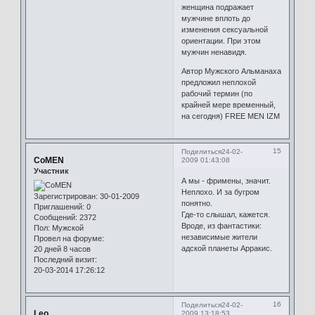
женщина подражает
мужчине вплоть до
изменения сексуальной
ориентации. При этом
мужчин ненавидя.
Автор Мужского Альманаха
предложил неплохой
рабочий термин (по
крайней мере временный,
на сегодня) FREE MEN IZM
15
Поделиться
24-02-
CoMEN
2009 01:43:08
Участник
А мы - фримены, значит.
Неплохо. И за бугром
Зарегистрирован
: 30-01-2009
понятно.
Приглашений:
0
Где-то слышал, кажется.
Сообщений:
2372
Вроде, из фантастики:
Пол:
Мужской
независимые жители
Провел на форуме:
адской планеты Арракис.
20 дней 8 часов
Последний визит:
20-03-2014 17:26:12
16
Поделиться
24-02-
Leo
2009 13:18:53