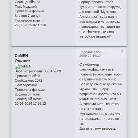
Сообщений:
137
народа предпочитает
Пол:
Мужской
тусоваться не на форуме,
Провел на форуме:
а в гостевой "Мужского
6 часов 7 минут
Альманаха", куда валят
Последний визит:
все подряд и которую уже
22-03-2025 02:15:20
превратили черт знает во
что. Неужели так лень
авторизовываться?
7
Поделиться
20-02-
CoMEN
2009 20:36:10
Участник
С эмблемой
феминофашизма всё
Зарегистрирован
: 30-01-2009
понятно (можно ещё герб -
Приглашений:
0
с гарпией вместо орла).
Сообщений:
2372
Вот надо бы ещё движение
Пол:
Мужской
мужчин как-нибудь
Провел на форуме:
эффектно назвать, что бы
20 дней 8 часов
Последний визит:
участник его был... кем?
20-03-2014 17:26:12
Антифеминист - понятно,
но как-то мало.
Мужедвиженец, маскулист,
патриархалец - что-то не
то.
Давайте тему откроем.