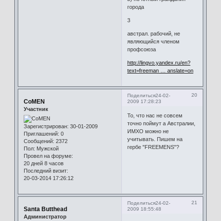
города
3
австрал. рабочий, не
являющийся членом
профсоюза
http://lingvo.yandex.ru/en?
text=freeman … anslate=on
20
Поделиться
24-02-
CoMEN
2009 17:28:23
Участник
То, что нас не совсем
точно поймут а Австралии,
Зарегистрирован
: 30-01-2009
ИМХО можно не
Приглашений:
0
учитывать. Пишем на
Сообщений:
2372
гербе "FREEMENS"?
Пол:
Мужской
Провел на форуме:
20 дней 8 часов
Последний визит:
20-03-2014 17:26:12
21
Поделиться
24-02-
Santa Butthead
2009 18:55:48
Администратор