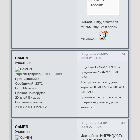
Арракис
Читали книгу, смотрели
фильм, звучит и впрям
неплохо...
23
Поделиться
24-02-
CoMEN
2009 21:34:15
Участник
Ещё Leo НОРМАЛИСТов
предлагал NORMAL IST
Зарегистрирован
: 30-01-2009
IZM
Приглашений:
0
А я думаю можно даже
Сообщений:
2372
короче НОРМИСТы NORM
Пол:
Мужской
IST IZM
Провел на форуме:
правда есть тут что-то от
20 дней 8 часов
Последний визит:
стереометрии-геодезии,
20-03-2014 17:26:12
кажысь...
24
Поделиться
24-02-
CoMEN
2009 22:32:39
Участник
Или вабще: НИГЕНДИСТы