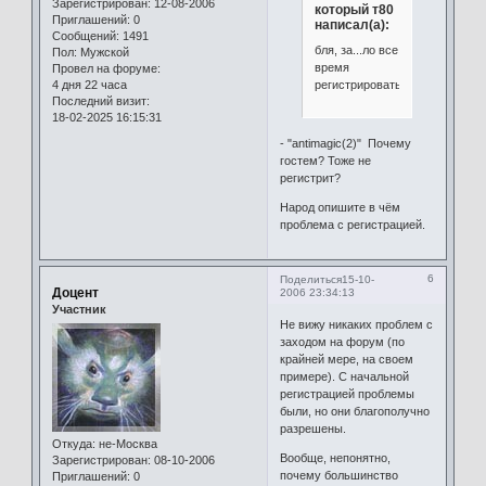
Зарегистрирован
: 12-08-2006
который т80
Приглашений:
0
написал(а):
Сообщений:
1491
бля, за...ло все
Пол:
Мужской
время
Провел на форуме:
регистрироваться
4 дня 22 часа
Последний визит:
18-02-2025 16:15:31
- "antimagic(2)" Почему
гостем? Тоже не
регистрит?
Народ опишите в чём
проблема с регистрацией.
6
Поделиться
15-10-
Доцент
2006 23:34:13
Участник
Не вижу никаких проблем с
заходом на форум (по
крайней мере, на своем
примере). С начальной
регистрацией проблемы
были, но они благополучно
разрешены.
Откуда:
не-Москва
Вообще, непонятно,
Зарегистрирован
: 08-10-2006
почему большинство
Приглашений:
0