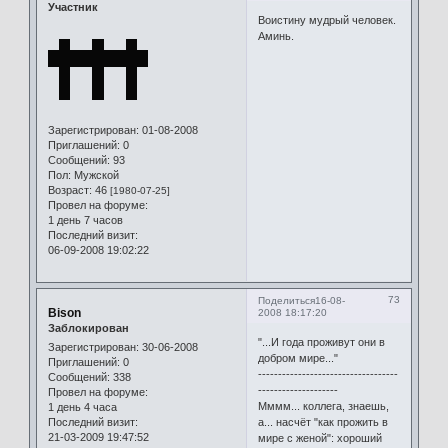
Участник
Воистину мудрый человек.
Аминь.
Зарегистрирован
: 01-08-2008
Приглашений:
0
Сообщений:
93
Пол:
Мужской
Возраст:
46
[1980-07-25]
Провел на форуме:
1 день 7 часов
Последний визит:
06-09-2008 19:02:22
73
Поделиться
16-08-
Bison
2008 18:17:20
Заблокирован
"...И года проживут они в
Зарегистрирован
: 30-06-2008
добром мире..."
Приглашений:
0
-----------------------------------
Сообщений:
338
--------------------
Провел на форуме:
Мммм... коллега, знаешь,
1 день 4 часа
а... насчёт "как прожить в
Последний визит:
21-03-2009 19:47:52
мире с женой": хороший