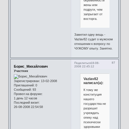
беременности
жены или
подруги, чем
запрыгает от
восторга.
Заметил одну вещь -
Vazlav82 судит о мужском
отношении к вопросу по
ЧУЖОМУ опыту. Занятно.
87
Поделиться
18-08-
Борис_Михайлович
2008 22:45:12
Участник
Vazlav82
Зарегистрирован
: 13-02-2008
написал(а):
Приглашений:
0
Сообщений:
93
К тому же
Провел на форуме:
конституция
1 день 12 часов
нашего
Последний визит:
государства не
26-08-2008 22:54:58
разрешит
учреждать
опеку над
психически
здоровыми