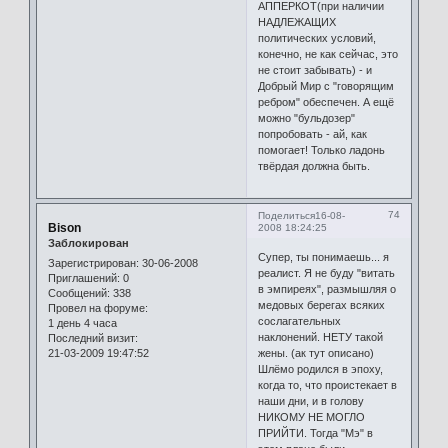
АППЕРКОТ(при наличии
НАДЛЕЖАЩИХ
политических условий,
конечно, не как сейчас, это
не стоит забывать) - и
Добрый Мир с "говорящим
ребром" обеспечен. А ещё
можно "бульдозер"
попробовать - ай, как
помогает! Только ладонь
твёрдая должна быть.
74
Поделиться
16-08-
Bison
2008 18:24:25
Заблокирован
Супер, ты понимаешь... я
Зарегистрирован
: 30-06-2008
реалист. Я не буду "витать
Приглашений:
0
в эмпиреях", размышляя о
Сообщений:
338
медовых берегах всяких
Провел на форуме:
сослагательных
1 день 4 часа
наклонений. НЕТУ такой
Последний визит:
21-03-2009 19:47:52
жены. (ак тут описано)
Шлёмо родился в эпоху,
когда то, что проистекает в
наши дни, и в голову
НИКОМУ НЕ МОГЛО
ПРИЙТИ. Тогда "Мэ" в