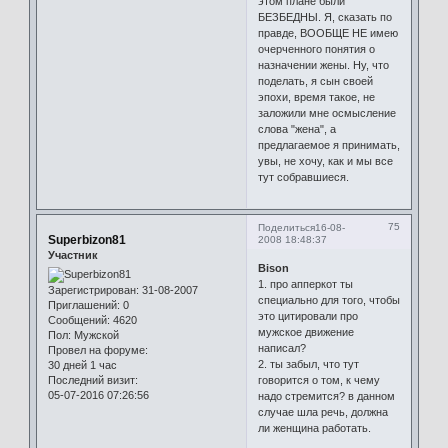
этом плане были
БЕЗБЕДНЫ. Я, сказать по
правде, ВООБЩЕ НЕ имею
очерченного понятия о
назначении жены. Ну, что
поделать, я сын своей
эпохи, время такое, не
заложили мне осмысление
слова "жена", а
предлагаемое я принимать,
увы, не хочу, как и мы все
тут собравшиеся.
75
Поделиться
16-08-
Superbizon81
2008 18:48:37
Участник
Bison
1. про апперкот ты
Зарегистрирован
: 31-08-2007
специально для того, чтобы
Приглашений:
0
это цитировали про
Сообщений:
4620
мужское движение
Пол:
Мужской
написал?
Провел на форуме:
2. ты забыл, что тут
30 дней 1 час
Последний визит:
говорится о том, к чему
05-07-2016 07:26:56
надо стремится? в данном
случае шла речь, должна
ли женщина работать.