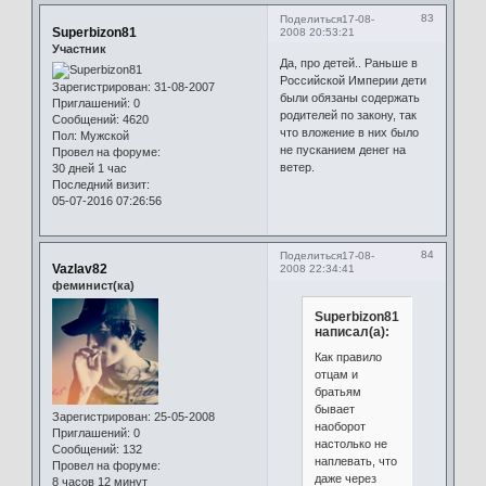
83
Поделиться
17-08-
Superbizon81
2008 20:53:21
Участник
Да, про детей.. Раньше в
Российской Империи дети
Зарегистрирован
: 31-08-2007
были обязаны содержать
Приглашений:
0
родителей по закону, так
Сообщений:
4620
что вложение в них было
Пол:
Мужской
не пусканием денег на
Провел на форуме:
ветер.
30 дней 1 час
Последний визит:
05-07-2016 07:26:56
84
Поделиться
17-08-
Vazlav82
2008 22:34:41
феминист(ка)
Superbizon81
написал(а):
Как правило
отцам и
братьям
бывает
Зарегистрирован
: 25-05-2008
наоборот
Приглашений:
0
настолько не
Сообщений:
132
наплевать, что
Провел на форуме:
даже через
8 часов 12 минут