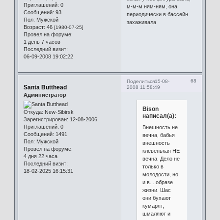
Приглашений:
0
м-м-м ням-ням, она
Сообщений:
93
периодически в бассейн
Пол:
Мужской
захаживала
Возраст:
46
[1980-07-25]
Провел на форуме:
1 день 7 часов
Последний визит:
06-09-2008 19:02:22
68
Поделиться
15-08-
Santa Butthead
2008 11:58:49
Администратор
Bison
Откуда:
New-Sibirsk
написал(а):
Зарегистрирован
: 12-08-2006
Приглашений:
0
Внешность не
Сообщений:
1491
вечна, бабья
Пол:
Мужской
внешность
Провел на форуме:
клёвенькая НЕ
4 дня 22 часа
вечна. Дело не
Последний визит:
только в
18-02-2025 16:15:31
молодости, но
и в... образе
жизни. Шас
они бухают
кумарят,
шмаляют и