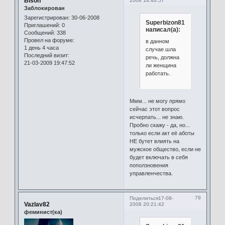
Bison
2008 14:46:57
Заблокирован
Зарегистрирован
: 30-06-2008
Superbizon81
Приглашений:
0
написал(а):
Сообщений:
338
Провел на форуме:
в данном
1 день 4 часа
случае шла
Последний визит:
речь, должна
21-03-2009 19:47:52
ли женщина
работать.
Ммм... не могу прямо
сейчас этот вопрос
исчерпать... не знаю.
Пробно скажу - да, но...
только если акт её аботы
НЕ бутет влиять на
мужское общество, если не
будет включать в себя
поползновения
управленчества.
79
Поделиться
17-08-
Vazlav82
2008 20:21:42
феминист(ка)