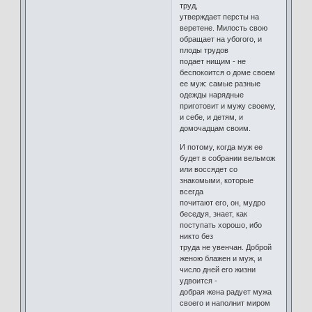
труд,
утверждает персты на
веретене. Милость свою
обращает на убогого, и
плоды трудов
подает нищим - не
беспокоится о доме своем
ее муж: самые разные
одежды нарядные
приготовит и мужу своему,
и себе, и детям, и
домочадцам своим.
И потому, когда муж ее
будет в собрании вельмож
или воссядет со
знакомыми, которые
всегда
почитают его, он, мудро
беседуя, знает, как
поступать хорошо, ибо
никто без
труда не увенчан. Доброй
женою блажен и муж, и
число дней его жизни
удвоится -
добрая жена радует мужа
своего и наполнит миром