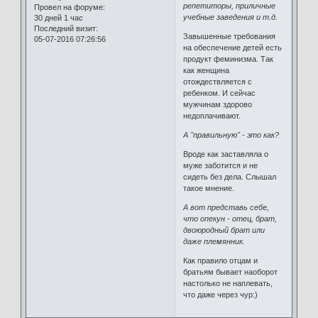
репетиторы, приличные
Провел на форуме:
учебные заведения и т.д.
30 дней 1 час
Последний визит:
Завышенные требования
05-07-2016 07:26:56
на обеспечение детей есть
продукт феминизма. Так
как женщина
отождествляется с
ребенком. И сейчас
мужчинам здорово
недоплачивают.
А "правильную" - это как?
Вроде как заставляла о
муже заботится и не
сидеть без дела. Слышал
такое мнение.
А вот представь себе,
что опекун - отец, брат,
двоюродный брат или
даже племянник.
Как правило отцам и
братьям бывает наоборот
настолько не наплевать,
что даже через чур:)