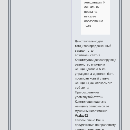
женщинами. И
лишать их
права на
высшее
образование -
тоже
Действительно,для
того,чтоб предложенный
вариант стал
возможен,статья
Конституции,декларирующая
равенство мужчин и
женщин,должна быть
упразднена и должен быть
прописан новый статус
женщины,как опекаемого
субъекта.
При сохранении
упомянутой статьи
Конституции сделать
женщину зависимой от
мужчины невозможно.
Vazlav82
Каковы лично Ваши
предложения по правовому
статусу женщины в