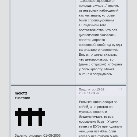
"...бабское здоровье от
природы лучше..." возник
из неверных наблюдений,
как мы знаем, которые
были спровоцированы
НЕвидением того
обстоятельства, что вся
цивилизация оказалась
просто напросто
приспособленой под нужды
вагинального населения.
Вот, и... я хотел сказать,
что детопроизводство
(даже с отдыхом), отбирает
у бабы красоту. Может
быть я и забуждаюсь.
67
Поделиться
15-08-
molottt
2008 11:09:42
Участник
Если женщина следит за
собой, а не рвется на
мужское поле или
бездельничает, то все
нормально будет. У меня
вышку в ВУЗе преподовала
женщина лет 40-а, блин
Зарегистрирован
: 01-08-2008
какая у нее фигура была,