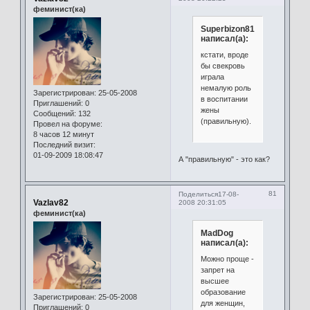
феминист(ка)
Superbizon81
написал(а):
кстати, вроде
бы свекровь
играла
немалую роль
Зарегистрирован
: 25-05-2008
в воспитании
Приглашений:
0
жены
Сообщений:
132
(правильную).
Провел на форуме:
8 часов 12 минут
Последний визит:
01-09-2009 18:08:47
А "правильную" - это как?
81
Поделиться
17-08-
Vazlav82
2008 20:31:05
феминист(ка)
MadDog
написал(а):
Можно проще -
запрет на
высшее
образование
Зарегистрирован
: 25-05-2008
для женщин,
Приглашений:
0