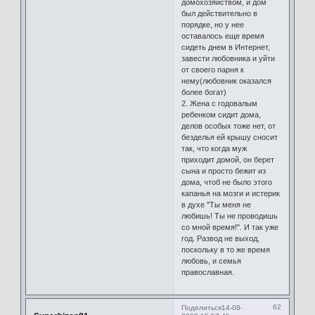
домохозяйством, и дом
был действительно в
порядке, но у нее
оставалось еще время
сидеть днем в Интернет,
завести любовника и уйти
от своего парня к
нему(любовник оказался
более богат)
2. Жена с годовалым
ребенком сидит дома,
делов особых тоже нет, от
безделья ей крышу сносит
так, что когда муж
приходит домой, он берет
сына и просто бежит из
дома, чтоб не было этого
капанья на мозги и истерик
в духе "Ты меня не
любишь! Ты не проводишь
со мной время!". И так уже
год. Развод не выход,
поскольку в то же время
любовь, и семья
православная.
62
Поделиться
14-08-