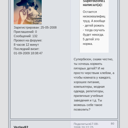
Superbizon81
написал(а):
Остается
низкоквалифицированный
труд. А вообще
- детей рожать
Зарегистрирован
: 25-05-2008
- тогда скучать
Приглашений:
0
будет некогда.
Сообщений:
132
5 детей это
Провел на форуме:
норма.
8 часов 12 минут
Последний визит:
01-09-2009 18:08:47
Супербизон, скажи честно,
ты хочешь кормить
пятерых детей? И не
просто черствым хлебом, а
чтобы комната у каждого,
хорошее питание,
компьютеры, модная
одежда, репетиторы,
приличные учебные
заведения и т.д. Ты
можешь себе такое
позволить?
80
Поделиться
17-08-
Vazlav82
2008 20:22:25