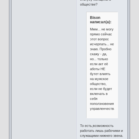
обществе?
Bison
написал(а):
Ммм... не могу
прямо сейчас
этот вопрос
исчерпать... не
знаю. Пробно
скажу - да,
но... только
если акт её
аботы НЕ
бутет влиять
на мужское
общество,
если не будет
включать в
себя
поползновения
управленчества.
То есть,возможность
работать лишь рабочими и
служащими нижнего звена.