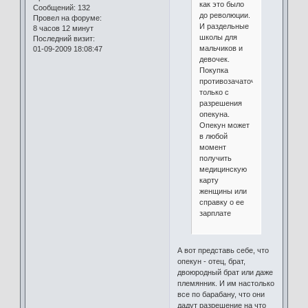
как это было
Сообщений:
132
до революции.
Провел на форуме:
И раздельные
8 часов 12 минут
школы для
Последний визит:
мальчиков и
01-09-2009 18:08:47
девочек.
Покупка
противозачаточных
только с
разрешения
опекуна.
Опекун может
в любой
момент
получить
медицинскую
карту
женщины или
справку о ее
зарплате
А вот представь себе, что
опекун - отец, брат,
двоюродный брат или даже
племянник. И им настолько
все по барабану, что они
дадут разрешение на что