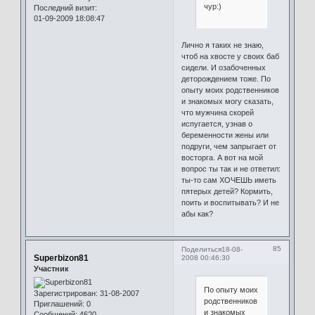
чур:)
Последний визит:
01-09-2009 18:08:47
Лично я таких не знаю,
чтоб на хвосте у своих баб
сидели. И озабоченных
деторождением тоже. По
опыту моих родственников
и знакомых могу сказать,
что мужчина скорей
испугается, узнав о
беременности жены или
подруги, чем запрыгает от
восторга. А вот на мой
вопрос ты так и не ответил:
ты-то сам ХОЧЕШЬ иметь
пятерых детей? Кормить,
поить и воспитывать? И не
абы как?
85
Поделиться
18-08-
Superbizon81
2008 00:46:30
Участник
По опыту моих
Зарегистрирован
: 31-08-2007
родственников
Приглашений:
0
и знакомых
Сообщений:
4620