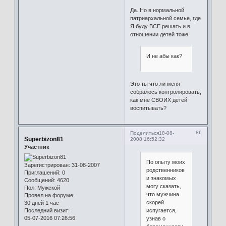
Да. Но в нормальной
патриархальной семье, где
Я буду ВСЕ решать и в
отношении детей тоже.
И не абы как?
Это ты что ли меня
собралось контролировать,
как мне СВОИХ детей
воспитывать?
86
Поделиться
18-08-
Superbizon81
2008 16:52:32
Участник
По опыту моих
Зарегистрирован
: 31-08-2007
родственников
Приглашений:
0
и знакомых
Сообщений:
4620
могу сказать,
Пол:
Мужской
что мужчина
Провел на форуме:
скорей
30 дней 1 час
Последний визит:
испугается,
05-07-2016 07:26:56
узнав о