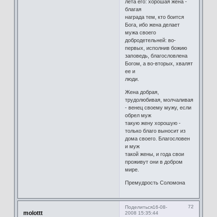
лета его: хорошая жена -
благая
награда тем, кто боится
Бога, ибо жена делает
мужа своего
добродетельней: во-
первых, исполнив божию
заповедь, благословлена
Богом, а во-вторых, хвалят
ее и
люди.
Жена добрая,
трудолюбивая, молчаливая
- венец своему мужу, если
обрел муж
такую жену хорошую -
только благо выносит из
дома своего. Благословен
и муж
такой жены, и года свои
проживут они в добром
мире.
Премудрость Соломона
72
Поделиться
16-08-
molottt
2008 15:35:44