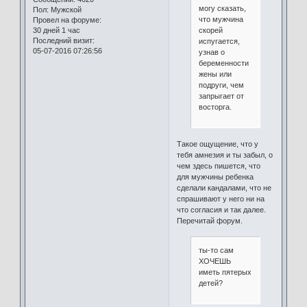
могу сказать,
Пол:
Мужской
что мужчина
Провел на форуме:
скорей
30 дней 1 час
Последний визит:
испугается,
05-07-2016 07:26:56
узнав о
беременности
жены или
подруги, чем
запрыгает от
восторга.
Такое ощущение, что у
тебя амнезия и ты забыл, о
чем здесь пишется, что
для мужчины ребенка
сделали кандалами, что не
спрашивают у него ни на
что согласия и так далее.
Перечитай форум.
ты-то сам
ХОЧЕШЬ
иметь пятерых
детей?