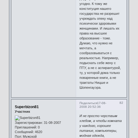
угодно. К тому же
конституция нашего
государства не разрешит
учреждать опеку над
психически здоровыми
женщинами. И лишать их
права на высшее
образование - тоже.
Думаю, что нужно не
мечтать, а
сообразовываться с
реальностью. Например,
подыскать себе жену с
ПТУ, а не с аспирантурой,
ту, у которой дома только
поваренные книги, а не
трактаты Ницше и
Шопенгауэра.
82
Поделиться
17-08-
Superbizon81
2008 20:52:36
Участник
И не просто черствым
хлебом, а чтобы комната
Зарегистрирован
: 31-08-2007
у каждого, хорошее
Приглашений:
0
питание, компьютеры,
Сообщений:
4620
модная одежда,
Пол:
Мужской