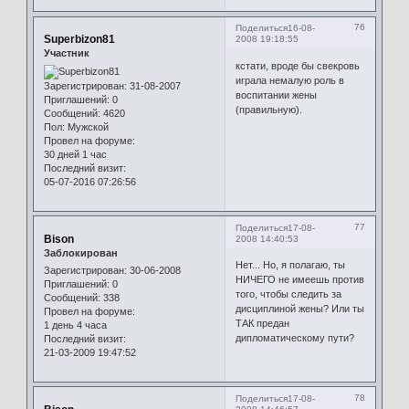
76
Поделиться
16-08-
Superbizon81
2008 19:18:55
Участник
кстати, вроде бы свекровь
играла немалую роль в
Зарегистрирован
: 31-08-2007
воспитании жены
Приглашений:
0
(правильную).
Сообщений:
4620
Пол:
Мужской
Провел на форуме:
30 дней 1 час
Последний визит:
05-07-2016 07:26:56
77
Поделиться
17-08-
Bison
2008 14:40:53
Заблокирован
Нет... Но, я полагаю, ты
Зарегистрирован
: 30-06-2008
НИЧЕГО не имеешь против
Приглашений:
0
того, чтобы следить за
Сообщений:
338
дисциплиной жены? Или ты
Провел на форуме:
ТАК предан
1 день 4 часа
дипломатическому пути?
Последний визит:
21-03-2009 19:47:52
78
Поделиться
17-08-