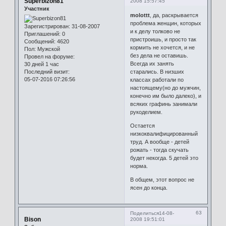
Superbizon81
2008 15:57:45
Участник
molottt
, да, раскрывается
проблема женщин, которых
Зарегистрирован
: 31-08-2007
и к делу толково не
Приглашений:
0
пристроишь, и просто так
Сообщений:
4620
кормить не хочется, и не
Пол:
Мужской
без дела не оставишь.
Провел на форуме:
Всегда их занять
30 дней 1 час
Последний визит:
старались. В низших
05-07-2016 07:26:56
классах работали по
настоящему(но до мужчин,
конечно им было далеко), и
всяких графинь занимали
рукоделием.
Остается
низкоквалифицированный
труд. А вообще - детей
рожать - тогда скучать
будет некогда. 5 детей это
норма.
В общем, этот вопрос не
ясен до конца.
63
Поделиться
14-08-
Bison
2008 19:51:01