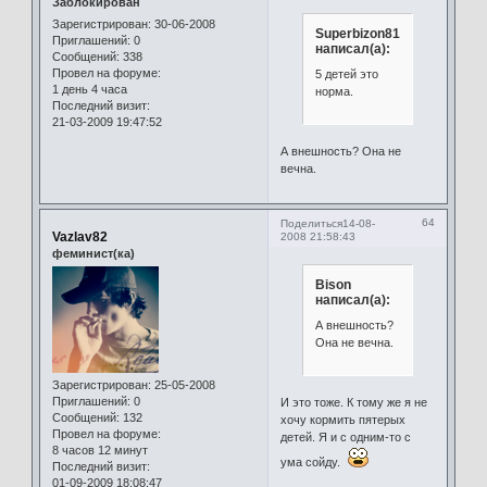
Заблокирован
Зарегистрирован
: 30-06-2008
Superbizon81
Приглашений:
0
написал(а):
Сообщений:
338
Провел на форуме:
5 детей это
1 день 4 часа
норма.
Последний визит:
21-03-2009 19:47:52
А внешность? Она не
вечна.
64
Поделиться
14-08-
Vazlav82
2008 21:58:43
феминист(ка)
Bison
написал(а):
А внешность?
Она не вечна.
Зарегистрирован
: 25-05-2008
Приглашений:
0
И это тоже. К тому же я не
Сообщений:
132
хочу кормить пятерых
Провел на форуме:
детей. Я и с одним-то с
8 часов 12 минут
ума сойду.
Последний визит:
01-09-2009 18:08:47