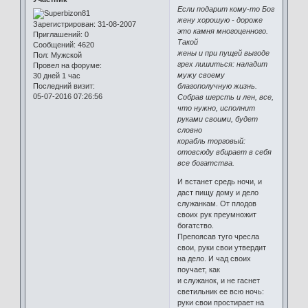
Если подарит кому-то Бог
жену хорошую - дороже
Зарегистрирован
: 31-08-2007
это камня многоценного.
Приглашений:
0
Такой
Сообщений:
4620
жены и при пущей выгоде
Пол:
Мужской
грех лишиться: наладит
Провел на форуме:
мужу своему
30 дней 1 час
Последний визит:
благополучную жизнь.
05-07-2016 07:26:56
Собрав шерсть и лен, все,
что нужно, исполнит
руками своими, будет
словно
корабль торговый:
отовсюду вбирает в себя
все богатства.
И встанет средь ночи, и
даст пищу дому и дело
служанкам. От плодов
своих рук преумножит
богатство.
Препоясав туго чресла
свои, руки свои утвердит
на дело. И чад своих
поучает, как
и служанок, и не гаснет
светильник ее всю ночь:
руки свои простирает на