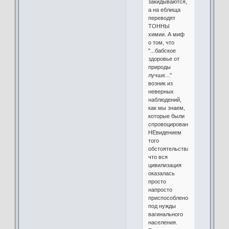
закидываются,
а на еблища
переводят
ТОННЫ
химии. А миф
о том, что
"...бабское
здоровье от
природы
лучше..."
возник из
неверных
наблюдений,
как мы знаем,
которые были
спровоцированы
НЕвидением
того
обстоятельства,
что вся
цивилизация
оказалась
просто
напросто
приспособленой
под нужды
вагинального
населения.