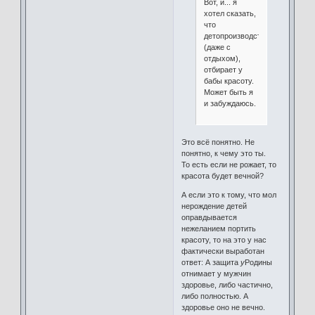
Вот, и... я
хотел сказать,
что
детопроизводство
(даже с
отдыхом),
отбирает у
бабы красоту.
Может быть я
и забуждаюсь.
Это всё понятно. Не
понятно, к чему это ты.
То есть если не рожает, то
красота будет вечной?
А если это к тому, что мол
нерождение детей
оправдывается
нежеланием портить
красоту, то на это у нас
фактически выработан
ответ: А защита
у
Родины
отнимает у мужчин
здоровье, либо частично,
либо полностью. А
здоровье оно не вечно.