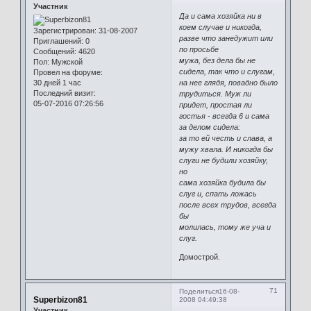
Участник
Да и сама хозяйка ни в
коем случае и никогда,
Зарегистрирован
: 31-08-2007
разве что занедужит или
Приглашений:
0
по просьбе
Сообщений:
4620
мужа, без дела бы не
Пол:
Мужской
сидела, так что и слугам,
Провел на форуме:
на нее глядя, повадно было
30 дней 1 час
Последний визит:
трудиться. Муж ли
05-07-2016 07:26:56
придет, простая ли
гостья - всегда 6 и сама
за делом сидела:
за то ей честь и слава, а
мужу хвала. И никогда бы
слуги не будили хозяйку,
но
сама хозяйка будила бы
слуг и, спать ложась
после всех трудов, всегда
бы
молилась, тому же уча и
слуг.
Домострой.
71
Поделиться
16-08-
Superbizon81
2008 04:49:38
Участник