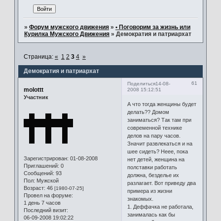
»
Форум мужского движения
»
• Поговорим за жизнь или
Курилка Мужского Движения
»
Демократия и патриархат
Страница:
«
1
2
3
4
»
Демократия и патриархат
61
Поделиться
14-08-
molottt
2008 15:12:51
Участник
А что тогда женщины будет
делать?? Домом
заниматься? Так там при
современной технике
делов на пару часов.
Значит развлекаться и на
шее сидеть? Неее, пока
Зарегистрирован
: 01-08-2008
нет детей, женщина на
Приглашений:
0
полставки работать
Сообщений:
93
должна, безделье их
Пол:
Мужской
разлагает. Вот приведу два
Возраст:
46
[1980-07-25]
примера из жизни
Провел на форуме:
знакомых.
1 день 7 часов
1. Деффачка не работала,
Последний визит:
занималась как бы
06-09-2008 19:02:22