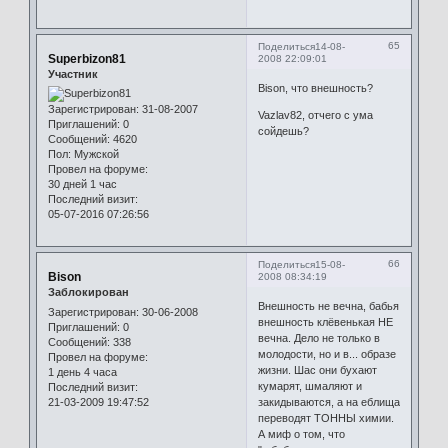
65
Поделиться
14-08-
Superbizon81
2008 22:09:01
Участник
Bison, что внешность?
Зарегистрирован
: 31-08-2007
Vazlav82, отчего с ума
Приглашений:
0
сойдешь?
Сообщений:
4620
Пол:
Мужской
Провел на форуме:
30 дней 1 час
Последний визит:
05-07-2016 07:26:56
66
Поделиться
15-08-
Bison
2008 08:34:19
Заблокирован
Внешность не вечна, бабья
Зарегистрирован
: 30-06-2008
внешность клёвенькая НЕ
Приглашений:
0
вечна. Дело не только в
Сообщений:
338
молодости, но и в... образе
Провел на форуме:
жизни. Шас они бухают
1 день 4 часа
кумарят, шмаляют и
Последний визит:
21-03-2009 19:47:52
закидываются, а на еблища
переводят ТОННЫ химии.
А миф о том, что