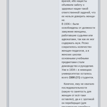
врачей, ибо нацисты
объявили заботу о
здоровье нации такой
ответственной задачей, что
ее нельзя доверить женщи­
не.
В 1936 г. были
освобождены от должности
замужние жен­щины,
работавшие судьями или
адвокатами, так как их мог
содержать муж. Резко
сократилось количество
женщин-педагогов, а в
женских школах
основными учебными
предметами стали
домоводство и рукоделие.
Уже в 1934 г. в немецких
университетах осталось
всего
1500 (!!!)
студенток.
Конечно, ему не хватало
последовательности
(какую-то занятость для
женщин от всё-таки
оставлял), да и с эротикой
он переборщил (для
реставрации семейных