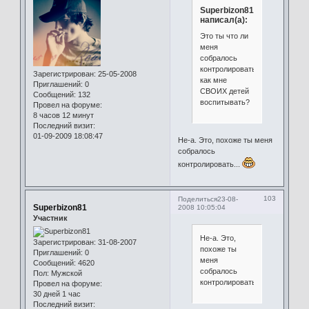
Superbizon81
написал(а):
Это ты что ли
меня
собралось
контролировать,
Зарегистрирован
: 25-05-2008
как мне
Приглашений:
0
СВОИХ детей
Сообщений:
132
воспитывать?
Провел на форуме:
8 часов 12 минут
Последний визит:
01-09-2009 18:08:47
Не-а. Это, похоже ты меня
собралось
контролировать...
103
Поделиться
23-08-
Superbizon81
2008 10:05:04
Участник
Не-а. Это,
Зарегистрирован
: 31-08-2007
похоже ты
Приглашений:
0
меня
Сообщений:
4620
собралось
Пол:
Мужской
контролировать
Провел на форуме:
30 дней 1 час
Последний визит: