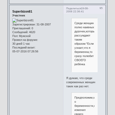
95
Поделиться
19-08-
Superbizon81
2008 22:36:41
Участник
Среди женщин
Зарегистрирован
: 31-08-2007
полно наивных
Приглашений:
0
дурочек,которые
Сообщений:
4620
рассуждают
Пол:
Мужской
таким
Провел на форуме:
образом:"Если
30 дней 1 час
Последний визит:
узнает,что я
05-07-2016 07:26:56
беременна,то
сразу полюбит
СВОЕГО
ребёнка
Я думаю, что среди
современных женщин
таких как раз нет.
Предположим,мужчина,узнав
о
беременности,не
изменил
своего