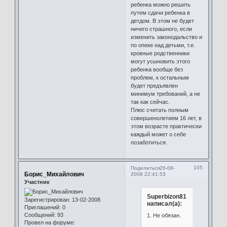
ребенка можно решить
путем сдачи ребенка в
детдом. В этом не будет
ничего страшного, если
изменить законодальство и
по опеке над детьми, т.е.
кровные родственники
могут усыновить этого
ребенка вообще без
проблем, к остальным
будет предъявлен
минимум требований, а не
так как сейчас.
Плюс считать полным
совершенолетием 16 лет, в
этом возрасте практически
каждый может о себе
позаботиться.
105
Поделиться
26-08-
Борис_Михайлович
2008 22:41:53
Участник
Superbizon81
Зарегистрирован
: 13-02-2008
написал(а):
Приглашений:
0
Сообщений:
93
1. Не обязан.
Провел на форуме: