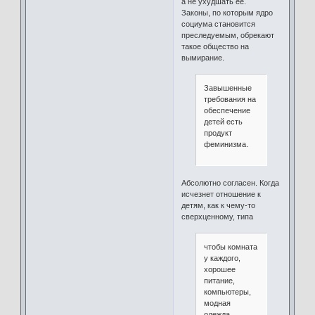
а не ухудшать ее.
Законы, по которым ядро
социума становится
преследуемым, обрекают
такое общество на
вымирание.
Завышенные
требования на
обеспечение
детей есть
продукт
феминизма.
Абсолютно согласен. Когда
исчезнет отношение к
детям, как к чему-то
сверхценному, типа
чтобы комната
у каждого,
хорошее
питание,
компьютеры,
модная
одежда,