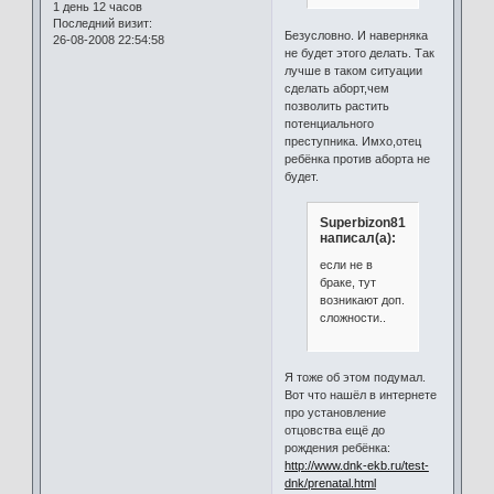
1 день 12 часов
Последний визит:
Безусловно. И наверняка
26-08-2008 22:54:58
не будет этого делать. Так
лучше в таком ситуации
сделать аборт,чем
позволить растить
потенциального
преступника. Имхо,отец
ребёнка против аборта не
будет.
Superbizon81
написал(а):
если не в
браке, тут
возникают доп.
сложности..
Я тоже об этом подумал.
Вот что нашёл в интернете
про установление
отцовства ещё до
рождения ребёнка:
http://www.dnk-ekb.ru/test-
dnk/prenatal.html