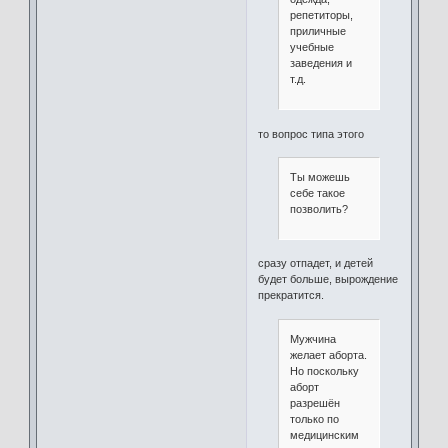
репетиторы,
приличные
учебные
заведения и
т.д.
то вопрос типа этого
Ты можешь
себе такое
позволить?
сразу отпадет, и детей
будет больше, вырождение
прекратится.
Мужчина
желает аборта.
Но поскольку
аборт
разрешён
только по
медицинским