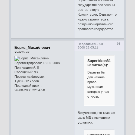
государстве все законы
соответствуют
Конституции. Считаю,что
нужно стремиться к
созданию нормального
правового государства.
93
Поделиться
19-08-
Борис_Михайлович
2008 22:05:11
Участник
Superbizon81
Зарегистрирован
: 13-02-2008
написал(а):
Приглашений:
0
Сообщений:
93
Вернуть бы
Провел на форуме:
для начала
1 день 12 часов
права
Последний визит:
мужчинам,
26-08-2008 22:54:58
которые у нас
отняли.
Безусловно,это-главная
цель МД в нынешних
условиях.