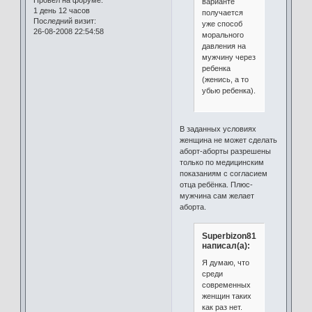
Провел на форуме:
варианте
1 день 12 часов
получается
Последний визит:
уже способ
26-08-2008 22:54:58
морального
давления на
мужчину через
ребенка
(женись, а то
убью ребенка).
В заданных условиях
женщина не может сделать
аборт-аборты разрешены
только по медицинским
показаниям с согласием
отца ребёнка. Плюс-
мужчина сам желает
аборта.
Superbizon81
написал(а):
Я думаю, что
среди
современных
женщин таких
как раз нет.