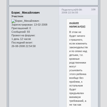
106
Поделиться
26-08-
Борис_Михайлович
2008 22:54:55
Участник
molottt
Зарегистрирован
: 13-02-2008
написал(а):
Приглашений:
0
Сообщений:
93
В этом не
Провел на форуме:
будет ничего
1 день 12 часов
страшного,
Последний визит:
если изменить
26-08-2008 22:54:58
законодальство
и по опеке над
детьми, т.е.
кровные
родственники
могут
усыновить
этого ребенка
вообще без
проблем, к
остальным
будет
предъявлен
минимум
требований, а
не так как