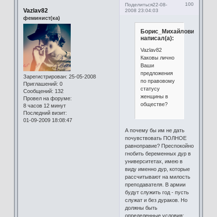
100
Поделиться
22-08-
Vazlav82
2008 23:04:03
феминист(ка)
Борис_Михайлович
написал(а):
Vazlav82
Каковы лично
Ваши
предложения
Зарегистрирован
: 25-05-2008
по правовому
Приглашений:
0
статусу
Сообщений:
132
женщины в
Провел на форуме:
обществе?
8 часов 12 минут
Последний визит:
01-09-2009 18:08:47
А почему бы им не дать
почувствовать ПОЛНОЕ
равноправие? Преспокойно
гнобить беременных дур в
университетах, имею в
виду именно дур, которые
рассчитывают на милость
преподавателя. В армии
будут служить год - пусть
служат и без дураков. Но
должны быть
определенные условия: