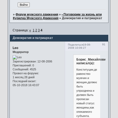
»
Форум мужского движения
»
• Поговорим за жизнь или
Курилка Мужского Движения
»
Демократия и патриархат
Страница:
«
1
2
3
4
Демократия и патриархат
91
Поделиться
19-08-
Leo
2008 10:09:27
Модератор
Борис_Михайлович
Зарегистрирован
: 12-08-2006
написал(а):
Приглашений:
0
Сообщений:
4525
Конституции,декларирующая
Провел на форуме:
равенство
1 месяц 28 дней
мужчин и
Последний визит:
женщин,должна
05-10-2018 16:43:07
быть
упразднена и
должен быть
прописан
новый статус
женщины,как
опекаемого
субъекта.