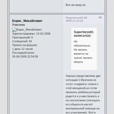
Все же вряд ли..
98
Поделиться
22-08-
Борис_Михайлович
2008 21:14:32
Участник
Superbizon81
Зарегистрирован
: 13-02-2008
написал(а):
Приглашений:
0
Сообщений:
93
Не
Провел на форуме:
обязательно.
1 день 12 часов
Не желать
Последний визит:
женится не
26-08-2008 22:54:58
значит желать
аборта.
Хорошо,представляем две
ситуации:1.Мужчина не
хочет создавать семью с
этой женщиной,но готов
признать ребёнка,который
родится и учавствовать в
его воспитании (посещать
его,общаться,насчёт
материальной помощи-на
его усмотрение). Всё в