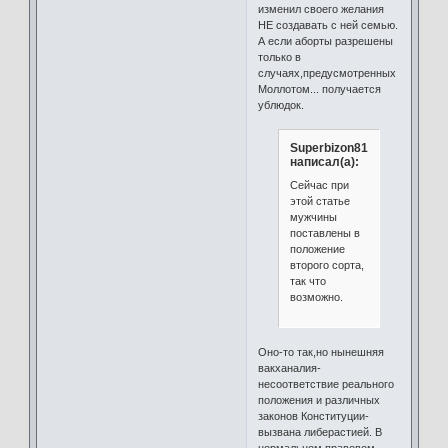
изменил своего желания
НЕ создавать с ней семью.
А если аборты разрешены
только в
случаях,предусмотренных
Моллотом... получается
ублюдок.
Superbizon81
написал(а):
Сейчас при
этой статье
мужчины
поставлены в
положение
второго сорта,
так что
возможно.
Оно-то так,но нынешняя
вакханалия-
несоответствие реального
положения и различных
законов Конституции-
вызвана либерастией. В
нормальном правовом