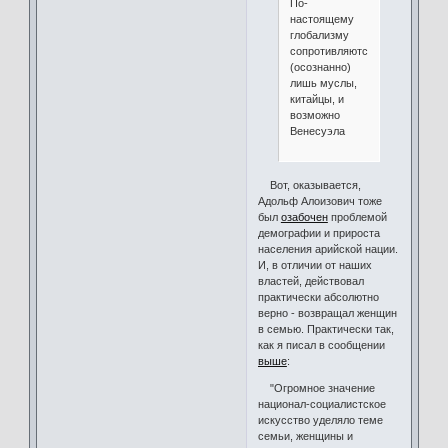
По-
настоящему
глобализму
сопротивляются
(осознанно)
лишь муслы,
китайцы, и
возможно
Венесуэла
Вот, оказывается,
Адольф Алоизович тоже
был
озабочен
проблемой
демографии и прироста
населения арийской нации.
И, в отличии от наших
властей, действовал
практически абсолютно
верно - возвращал женщин
в семью. Практически так,
как я писал в сообщении
выше
:
"Огромное значение
национал-социалистское
искусство уделяло теме
семьи, женщины и