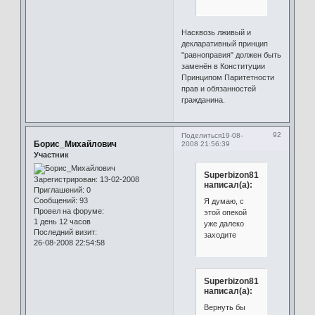
Насквозь лживый и
декларативный принцип
"равноправия" должен быть
заменён в Конституции
Принципом Паритетности
прав и обязанностей
гражданина.
92
Поделиться
19-08-
Борис_Михайлович
2008 21:56:39
Участник
Superbizon81
Зарегистрирован
: 13-02-2008
написал(а):
Приглашений:
0
Сообщений:
93
Я думаю, с
Провел на форуме:
этой опекой
1 день 12 часов
уже далеко
Последний визит:
заходите
26-08-2008 22:54:58
Superbizon81
написал(а):
Вернуть бы