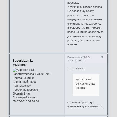
порядке.
2.Мужчина желает аборта.
Но поскольку аборт
разрешён только по
медицинским показаниям
его сделать невозможно.
В общем,я за то,чтоб для
разрешения на аборт было
достаточно согласия отца
ребёнка, без выяснения
причин.
99
Поделиться
22-08-
Superbizon81
2008 21:53:19
Участник
1. Не обязан.
Зарегистрирован
: 31-08-2007
Приглашений:
0
достаточно
Сообщений:
4620
согласия отца
Пол:
Мужской
ребёнка
Провел на форуме:
30 дней 1 час
Последний визит:
05-07-2016 07:26:56
если не в браке, тут
возникают доп. сложности..