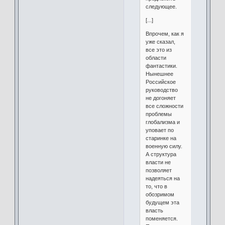
следующее.
[...]
Впрочем, как я
уже сказал,
все это из
области
фантастики.
Нынешнее
Российское
руководство
не догоняет
все сложности
проблемы
глобализма и
уповает по
старинке на
военную силу.
А структура
власти не
позволяет
надеяться на
то, что в
обозримом
будущем эта
власть
поменяется.