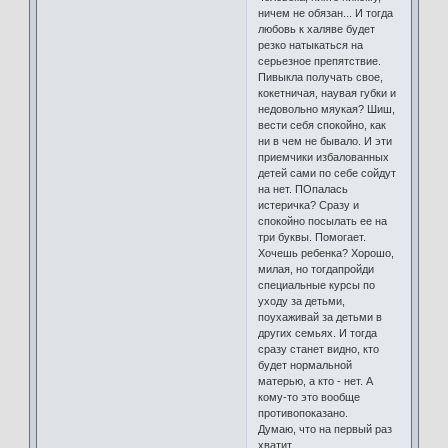
ничем не обязан... И тогда
любовь к халяве будет
резко натыкаться на
серьезное препятствие.
Пивыкла получать свое,
кокетничая, наувая губки и
недовольно мяукая? Шиш,
вести себя спокойно, как
ни в чем не бывало. И эти
приемчики избалованных
детей сами по себе сойдут
на нет. ПОпалась
истеричка? Сразу и
спокойно посылать ее на
три буквы. Помогает.
Хочешь ребенка? Хорошо,
милая, но тогдапройди
специальные курсы по
уходу за детьми,
поухаживай за детьми в
других семьях. И тогда
сразу станет видно, кто
будет нормальной
матерью, а кто - нет. А
кому-то это вообще
противопоказано.
Думаю, что на первый раз
хватит.