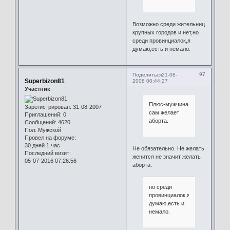
Возможно среди жительниц
крупных городов и нет,но
среди провинциалок,я
думаю,есть и немало.
97
Поделиться
21-08-
Superbizon81
2008 00:44:27
Участник
Плюс-мужчина
Зарегистрирован
: 31-08-2007
сам желает
Приглашений:
0
аборта.
Сообщений:
4620
Пол:
Мужской
Провел на форуме:
30 дней 1 час
Не обязательно. Не желать
Последний визит:
женится не значит желать
05-07-2016 07:26:56
аборта.
но среди
провинциалок,я
думаю,есть и
немало.