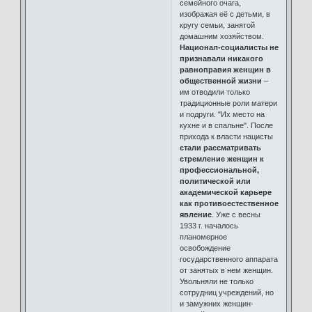
семейного очага,
изображая её с детьми, в
кругу семьи, занятой
домашним хозяйством.
Национал-социалисты не
признавали никакого
равноправия женщин в
общественной жизни
–
им отводили только
традиционные роли матери
и подруги. "Их место на
кухне и в спальне". После
прихода к власти нацисты
стали рассматривать
стремление женщин к
профессиональной,
политической или
академической карьере
как противоестественное
явление
. Уже с весны
1933 г. началось
планомерное
освобождение
государственного аппарата
от занятых в нем женщин.
Уволь­няли не только
сотрудниц учреждений, но
и замужних жен­щин-