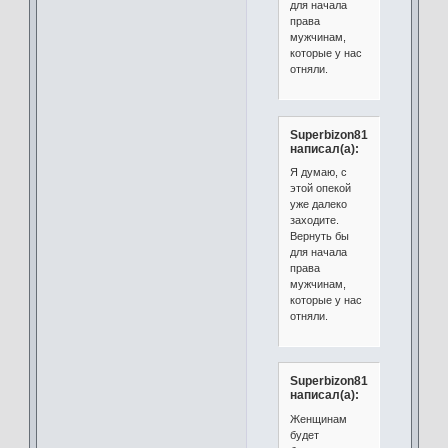
для начала
права
мужчинам,
которые у нас
отняли.
Superbizon81
написал(а):
Я думаю, с
этой опекой
уже далеко
заходите.
Вернуть бы
для начала
права
мужчинам,
которые у нас
отняли.
Superbizon81
написал(а):
Женщинам
будет