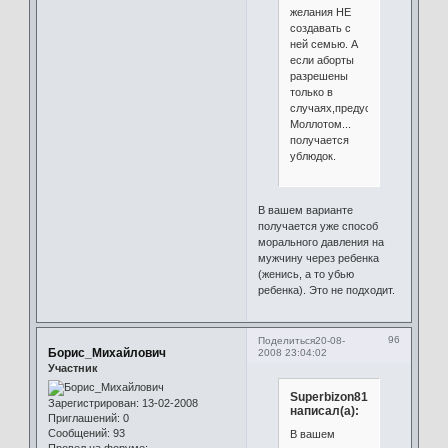
желания НЕ
создавать с
ней семью. А
если аборты
разрешены
только в
случаях,предусмотренных
Моллотом...
получается
ублюдок.
В вашем варианте
получается уже способ
морального давления на
мужчину через ребенка
(женись, а то убью
ребенка). Это не подходит.
96
Поделиться
20-08-
Борис_Михайлович
2008 23:04:02
Участник
Superbizon81
Зарегистрирован
: 13-02-2008
написал(а):
Приглашений:
0
Сообщений:
93
В вашем