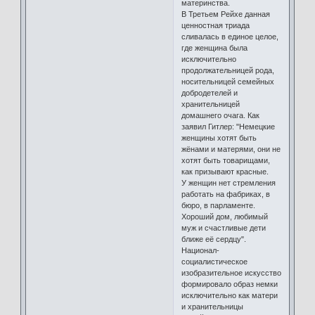
материнства.
В Третьем Рейхе данная
ценностная триада
сливалась в единое целое,
где женщина была
исключительно
продолжательницей рода,
носительницей семейных
добродетелей и
хранительницей
домашнего очага. Как
заявил Гитлер: "Немецкие
женщины хотят быть
жёнами и матерями, они не
хотят быть товарищами,
как призывают красные.
У женщин нет стремления
работать на фабриках, в
бюро, в парламенте.
Хороший дом, любимый
муж и счастливые дети
ближе её сердцу".
Национал-
социалистическое
изобразительное искусство
формировало образ немки
исключительно как матери
и хранительницы