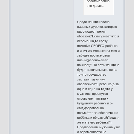
бессмысленно
это делать.
Среди женщин полно
наивных дурочек,которые
рассуждают таким
образом:"Если узнает,что я
беременна,то сразу
полюбит СВОЕГО ребёнка
и и тут же женится на мне и
забудет про все свои
планы(ребёночек-то
важнее!)". То есть женщина
будет рассчитывать не на
то,что государство
заставит мужчину
обеспечивать ребёнка(а за
одно и её),а на то,что у
мужчины проснутся
отцовские чувства к
будущему ребёнку и он
сам,добровольно
возьмётся за обеспечение
ребёнка и её самой("ведь я
же мать его ребёнка!").
Предположим,мужчина,узнав
о беременности,не