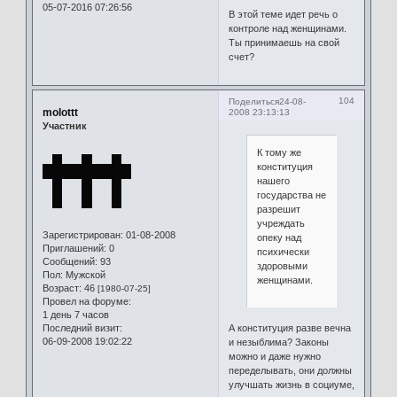
05-07-2016 07:26:56
В этой теме идет речь о
контроле над женщинами.
Ты принимаешь на свой
счет?
104
Поделиться
24-08-
molottt
2008 23:13:13
Участник
К тому же
конституция
нашего
государства не
разрешит
учреждать
Зарегистрирован
: 01-08-2008
опеку над
Приглашений:
0
психически
Сообщений:
93
здоровыми
Пол:
Мужской
женщинами.
Возраст:
46
[1980-07-25]
Провел на форуме:
1 день 7 часов
А конституция разве вечна
Последний визит:
06-09-2008 19:02:22
и незыблима? Законы
можно и даже нужно
переделывать, они должны
улучшать жизнь в социуме,