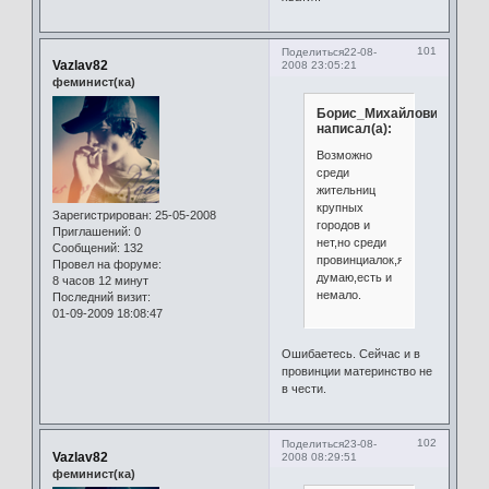
101
Поделиться
22-08-
Vazlav82
2008 23:05:21
феминист(ка)
Борис_Михайлович
написал(а):
Возможно
среди
жительниц
крупных
Зарегистрирован
: 25-05-2008
городов и
Приглашений:
0
нет,но среди
Сообщений:
132
провинциалок,я
Провел на форуме:
думаю,есть и
8 часов 12 минут
немало.
Последний визит:
01-09-2009 18:08:47
Ошибаетесь. Сейчас и в
провинции материнство не
в чести.
102
Поделиться
23-08-
Vazlav82
2008 08:29:51
феминист(ка)