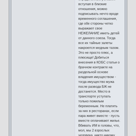
вступая в близкие
отношения, можно
подписывать нечто вроде
временного соглашения,
где обе стороны четко
выражают свое
НЕЖЕЛАНИЕ иметь детей
от данного союза. Тогда
все их тайные залеты
накроются медным тазом.
Это не просто плюс, а
плюсище! Добиться
внесения в КОБС статьи о
брачном контракте на
раздельной основе
владения имуществом -
тогда имущество мужа
после развода БЖ не
достанется. Место в
транспорте уступать
только пожилым
беременным. Не платить
за них в ресторанах, если
пара живет вместе - пусть
вместе оплачивают жилье.
Вбивать ИМ в головы, что,
мол, мы 2 взрослых
человека, никто никому,