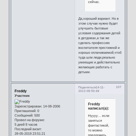
сейчас.
Да,хороший вариант. Но в
этом случае нужно будет
улучшить бытовые
условия содержания детей
в детдомах,а так же
сделать профессию
воспитателя престижной и
хорошо оплачиваемой,чтоб
туда шли люди,реально
умеющие и действительно
желающие работать с
детьми.
107
Поделиться
14-11-
Freddy
2013 08:50:49
Участник
Freddy
Зарегистрирован
: 14-08-2006
написал(а):
Приглашений:
0
Сообщений:
500
Нуууу.... если
Провел на форуме:
заняться
5 дней 8 часов
фантастикой,
Последний визит:
то можно
28-05-2019 23:51:21
предложить