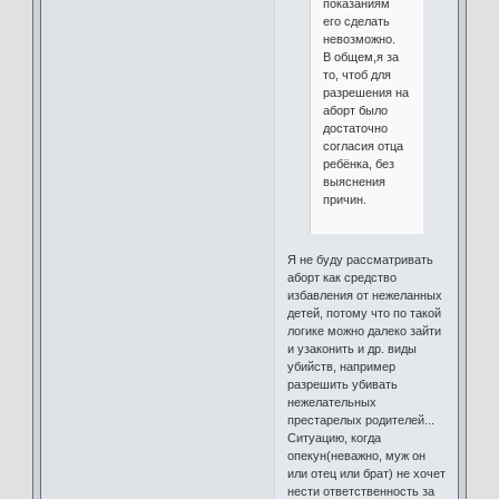
показаниям
его сделать
невозможно.
В общем,я за
то, чтоб для
разрешения на
аборт было
достаточно
согласия отца
ребёнка, без
выяснения
причин.
Я не буду рассматривать
аборт как средство
избавления от нежеланных
детей, потому что по такой
логике можно далеко зайти
и узаконить и др. виды
убийств, например
разрешить убивать
нежелательных
престарелых родителей...
Ситуацию, когда
опекун(неважно, муж он
или отец или брат) не хочет
нести ответственность за