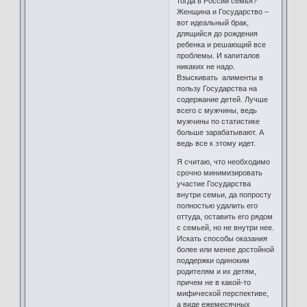
тогда в России семья?
Женщина и Государство –
вот идеальный брак,
длящийся до рождения
ребенка и решающий все
проблемы. И капиталов
никаких не надо.
Взыскивать алименты в
пользу Государства на
содержание детей. Лучше
всего с мужчины, ведь
мужчины по статистике
больше зарабатывают. А
ведь все к этому идет.
Я считаю, что необходимо
срочно минимизировать
участие Государства
внутри семьи, да попросту
полностью удалить его
оттуда, оставить его рядом
с семьей, но не внутри нее.
Искать способы оказания
более или менее достойной
поддержки одиноким
родителям и их детям,
причем не в какой-то
мифической перспективе,
а виде ежемесячных