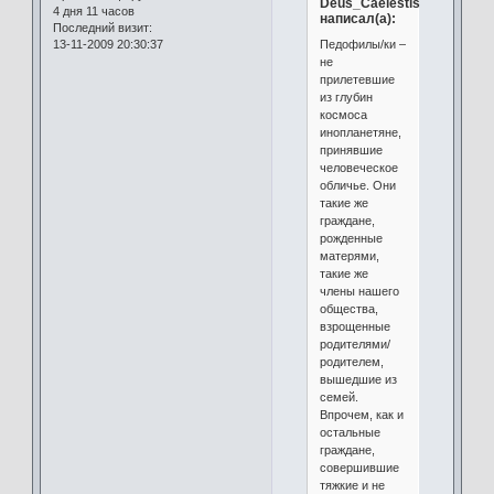
Deus_Caelestis
4 дня 11 часов
написал(а):
Последний визит:
Педофилы/ки –
13-11-2009 20:30:37
не
прилетевшие
из глубин
космоса
инопланетяне,
принявшие
человеческое
обличье. Они
такие же
граждане,
рожденные
матерями,
такие же
члены нашего
общества,
взрощенные
родителями/
родителем,
вышедшие из
семей.
Впрочем, как и
остальные
граждане,
совершившие
тяжкие и не