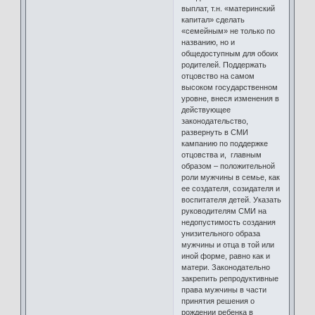
выплат, т.н. «материнский
капитал» сделать
«семейным» не только по
названию, но и
общедоступным для обоих
родителей. Поддержать
отцовство на самом
высоком государственном
уровне, внеся изменения в
действующее
законодательство,
развернуть в СМИ
кампанию по поддержке
отцовства и, главным
образом – положительной
роли мужчины в семье, как
ее создателя, созидателя и
воспитателя детей. Указать
руководителям СМИ на
недопустимость создания
унизительного образа
мужчины и отца в той или
иной форме, равно как и
матери. Законодательно
закрепить репродуктивные
права мужчины в части
принятия решения о
рождении ребенка в