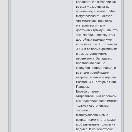
хорошего. Но в России как
всегда – разрушим до
основания, а затем… Мне
могут возразить, сказав
что миллионы одиноких
матерей воспитали
достойных граждан. Да, это
так. Но большинству этих
достойных граждан уже
если не около 30, то уже за
30. А в то время феминизм
в самом уродливом,
перенятом с Запада его
проявлении еще не
коснулся нашей России, и
все-таки преобладали
патриархальные традиции.
Развал СССР открыл Ящик
Пандоры.
Борьба с таким
отвратительным явлением
как педофилия невозможна
только ужесточением
законов,
манипулированием с
возрастными «потолками»
и объявлением «охоты на
ведьм». В нашей стране