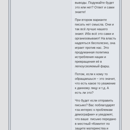
выводы. Подумайте будет
это или нет? Ответ и сами
знаете!
При втором варианте
писать нет смысла. Они и
так всё лучше нашего
знают. Ибо всё это сами и
организовывают! На власть
надеяться бесполезно, она
играет против нас. Это
продуманная политика
истребления нации и
превращения её в
легкоусвояемый фарш.
Потом, если к кому то
обращаешься – это значит,
что есть какое то уважение
к данному лицу и т.д. А
есть ли это?
Что будет если отправить
письмо? Вас поблагодарят
«за интерес к проблемам
демографии» и уведомят,
что ваше письмо передано
в местный «Комитет по
защите материнства и