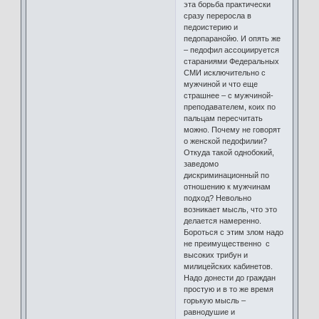
эта борьба практически
сразу переросла в
педоистерию и
педопаранойю. И опять же
– педофил ассоциируется
стараниями Федеральных
СМИ исключительно с
мужчиной и что еще
страшнее – с мужчиной-
преподавателем, коих по
пальцам пересчитать
можно. Почему не говорят
о женской педофилии?
Откуда такой однобокий,
заведомо
дискриминационный по
отношению к мужчинам
подход? Невольно
возникает мысль, что это
делается намеренно.
Бороться с этим злом надо
не преимущественно с
высоких трибун и
милицейских кабинетов.
Надо донести до граждан
простую и в то же время
горькую мысль –
равнодушие и