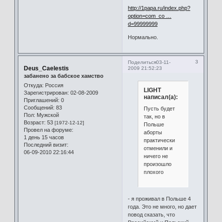
http://1papa.ru/index.php?
option=com_co …
d=99999999
Нормально.
3
Поделиться
03-11-
Deus_Caelestis
2009 21:52:23
забанено за бабское хамство
Откуда:
Россия
LIGHT
Зарегистрирован
: 02-08-2009
написал(а):
Приглашений:
0
Сообщений:
83
Пусть будет
Пол:
Мужской
так, но в
Возраст:
53
[1972-12-12]
Польше
Провел на форуме:
аборты
1 день 15 часов
практически
Последний визит:
отменили и
06-09-2010 22:16:44
ничего не
произошло
плохого
- я проживал в Польше 4
года. Это не много, но дает
повод сказать, что