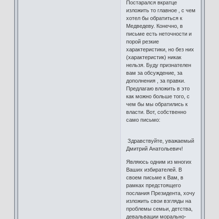
Постарался вкратце
изложить то главное , с чем
хотел бы обратиться к
Медведеву. Конечно, в
письме есть неточности и
порой резкие
характеристики, но без них
(характеристик) никак
нельзя. Буду признателен
вам за обсуждение, за
дополнения , за правки.
Предлагаю вложить в это
как можно больше того, с
чем бы мы обратились к
власти. Вот, собственно
само письмо:
Здравствуйте, уважаемый
Дмитрий Анатольевич!
Являюсь одним из многих
Ваших избирателей. В
своем письме к Вам, в
рамках предстоящего
послания Президента, хочу
изложить свои взгляды на
проблемы семьи, детства,
девальвации морально-