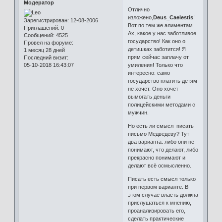
Модератор
Отлично
изложено,
Deus_Caelestis
!
Зарегистрирован
: 12-08-2006
Вот по тем же алиментам.
Приглашений:
0
Ах, какое у нас заботливое
Сообщений:
4525
государство! Как оно о
Провел на форуме:
детишках заботится! Я
1 месяц 28 дней
прям сейчас заплачу от
Последний визит:
05-10-2018 16:43:07
умиления! Только что
интересно: само
государство платить детям
не хочет. Оно хочет
вымогать деньги
полицейскими методами с
мужчин.
Но есть ли смысл писать
письмо Медведеву? Тут
два варианта: либо они не
понимают, что делают, либо
прекрасно понимают и
делают всё осмысленно.
Писать есть смысл только
при первом варианте. В
этом случае власть должна
прислушаться к мнению,
проанализировать его,
сделать практические