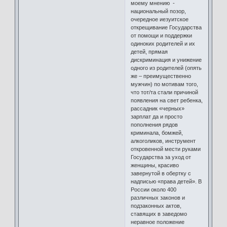
моему мнению -
национальный позор,
очередное иезуитское
открещивание Государства
от помощи и поддержки
одиноких родителей и их
детей, прямая
дискриминация и унижение
одного из родителей (опять
же – преимущественно
мужчин) по мотивам того,
что тот/та стали причиной
появления на свет ребенка,
рассадник «черных»
зарплат да и просто
пополнения рядов
криминала, бомжей,
алкоголиков, инструмент
откровенной мести руками
Государства за уход от
женщины, красиво
завернутой в обертку с
надписью «права детей». В
России около 400
различных законов и
подзаконных актов,
ставящих в заведомо
неравное положение