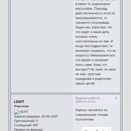
в каких-то чудовищных
масштабах. Повсюду
действительность если не
приукрашивается, то
говорится полуправда.
Ладно мы, взрослые. Но
это видят и наши дети,
которые очень
чувствительны ко лжи. И
когда они подрастают, то
начинают понимать, что их
попросту обманывали все
это время и начинают
лгать сами. Кому это
выгодно? Не знаю, но явно
не нам, простым
гражданам и родителям
наших детей.
2
Поделиться
03-11-
LIGHT
2009 21:13:42
Участник
Хорошо прошёлся по
современным точкам
Зарегистрирован
: 02-05-2007
госполитики.
Приглашений:
0
Сообщений:
947
Провел на форуме: