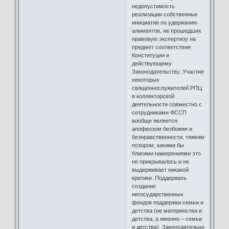
недопустимость
реализации собственных
инициатив по удержанию
алиментов, не прошедших
правовую экспертизу на
предмет соответствия
Конституции и
действующему
Законодательству. Участие
некоторых
священнослужителей РПЦ
в коллекторской
деятельности совместно с
сотрудниками ФССП
вообще является
апофеозом безбожия и
безнравственности, тяжким
позором, какими бы
благими намерениями это
не прикрывалось и не
выдерживает никакой
критики. Поддержать
создание
негосударственных
фондов поддержки семьи и
детства (не материнства и
детства, а именно – семьи
и детства). Законодательно