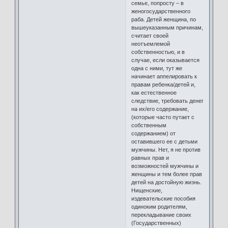
семье, попросту – в
женогосударственного
раба. Детей женщина, по
вышеуказанным причинам,
считает своей
неотъемлемой
собственностью, и в
случае, если оказывается
одна с ними, тут же
начинает аппелировать к
правам ребенка/детей и,
как естественное
следствие, требовать денег
на их/его содержание,
(которые часто путает с
собственным
содержанием) от
оставившего ее с детьми
мужчины. Нет, я не против
равных прав и
возможностей мужчины и
женщины и тем более прав
детей на достойную жизнь.
Нищенские,
издевательские пособия
одиноким родителям,
перекладывание своих
(Государственных)