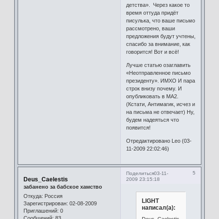
детства». Через какое то
время оттуда придёт
писулька, что ваше письмо
рассмотрено, ваши
предложения будут учтены,
спасибо за внимание, как
говорится! Вот и всё!
Лучше статью озаглавить
«Неотправленное письмо
президенту». ИМХО И пара
строк внизу почему. И
опубликовать в МА2.
(Кстати, Антимагик, исчез и
на письма не отвечает) Ну,
будем надеяться что
появится!
Отредактировано Leo (03-
11-2009 22:02:46)
5
Поделиться
03-11-
Deus_Caelestis
2009 23:15:18
забанено за бабское хамство
Откуда:
Россия
LIGHT
Зарегистрирован
: 02-08-2009
написал(а):
Приглашений:
0
Сообщений:
83