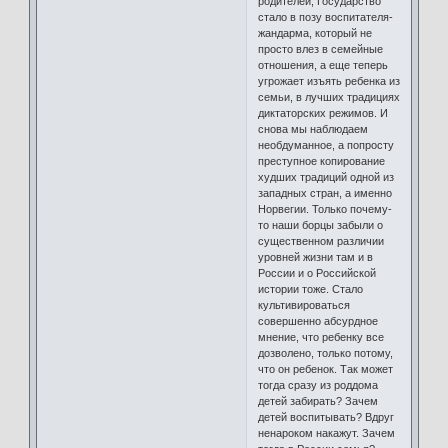
родителей, Государство
стало в позу воспитателя-
жандарма, который не
просто влез в семейные
отношения, а еще теперь
угрожает изъять ребенка из
семьи, в лучших традициях
диктаторских режимов. И
снова мы наблюдаем
необдуманное, а попросту
преступное копирование
худших традиций одной из
западных стран, а именно
Норвегии. Только почему-
то наши борцы забыли о
существенном различии
уровней жизни там и в
России и о Российской
истории тоже. Стало
культивироваться
совершенно абсурдное
мнение, что ребенку все
дозволено, только потому,
что он ребенок. Так может
тогда сразу из роддома
детей забирать? Зачем
детей воспитывать? Вдруг
ненароком накажут. Зачем