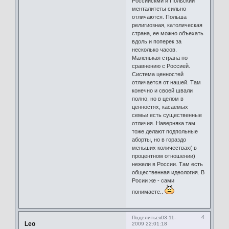
Российскмй и Польский
менталитеты сильно
отличаются. Польша
религиозная, католическая
страна, ее можно объехать
вдоль и поперек за
несколько часов.
Маленькая страна по
сравнению с Россией.
Система ценностей
отличается от нашей. Там
конечно и своей швали
полно, но в целом в
ценностях, касаемых
семьи есть существенные
отличия. Наверняка там
тоже делают подпольные
аборты, но в гораздо
меньших количествах( в
процентном отношении)
нежели в России. Там есть
общественная идеология. В
Росии же - сами
понимаете..
4
Поделиться
03-11-
Leo
2009 22:01:18