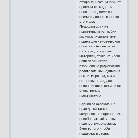
отгороженность многих от
проблем их же детей
являются одними из
причин распространения
этого зла.
Педофилы/ки – не
прилетевшие из глубин
космоса инопланетяне,
принявшие человеческое
обличье. Они такие же
граждане, рожденные
матерями, такие же члены
нашего общества,
взрощенные родителями/
родителем, вышедшие из
семей. Впрочем, как и
остальные граждане,
совершившие тяжкие и не
очень тяжкие
преступления.
Борьба за соблюдения
прав детей также
медленно, но верно, стала
приобретать абсурдные,
недопустимые формы.
Вместо того, чтобы
поддержать семью,