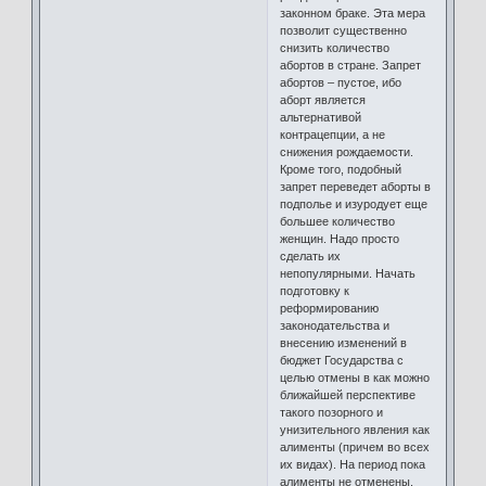
законном браке. Эта мера
позволит существенно
снизить количество
абортов в стране. Запрет
абортов – пустое, ибо
аборт является
альтернативой
контрацепции, а не
снижения рождаемости.
Кроме того, подобный
запрет переведет аборты в
подполье и изуродует еще
большее количество
женщин. Надо просто
сделать их
непопулярными. Начать
подготовку к
реформированию
законодательства и
внесению изменений в
бюджет Государства с
целью отмены в как можно
ближайшей перспективе
такого позорного и
унизительного явления как
алименты (причем во всех
их видах). На период пока
алименты не отменены,