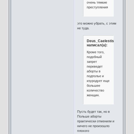
очень тяжкие
преступления
это можно убрать, с этим
не туда.
Deus_Caelestis
написал(а):
Кроме того,
подобный
запрет
переведет
аборты в
подполье и
изуродует еще
большее
количество
женщин.
Пусть будет так, но в
Польше аборты
практически отменили и
ничего не произошло
плохого