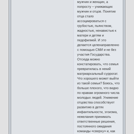
мужчин и женщин, а
попросту – унижающих
мужчин и отцов. Понятие
отца стало
ассоциироваться с
грубостью, пьянством,
жадностью, ненавистью к
матери и детям и
педофилией. И это
делается целенаправленно
с помощью СМИ и не без
участия Государства.
Отсюда можно
констатировать, что семья
превратилась в некий
матриархальный суррогат.
Что хорошего может выйти
из такой семьи? Боюсь, что
больше плохого, что видно
по нравам огромного числа
молодых людей. Унижение
отцовства способствует
развитию в детях
инфантильности, эгоизма,
нежелания принимать
ответственные решения,
постоянного ожидания
команды «сверху» и, как