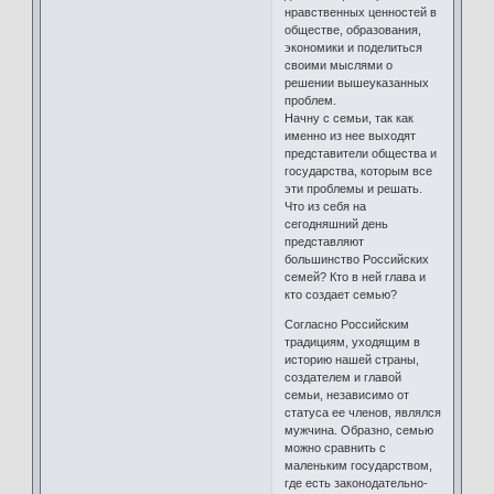
нравственных ценностей в
обществе, образования,
экономики и поделиться
своими мыслями о
решении вышеуказанных
проблем.
Начну с семьи, так как
именно из нее выходят
представители общества и
государства, которым все
эти проблемы и решать.
Что из себя на
сегодняшний день
представляют
большинство Российских
семей? Кто в ней глава и
кто создает семью?
Согласно Российским
традициям, уходящим в
историю нашей страны,
создателем и главой
семьи, независимо от
статуса ее членов, являлся
мужчина. Образно, семью
можно сравнить с
маленьким государством,
где есть законодательно-