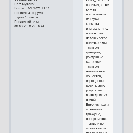
Deus_Caelestis
Пол:
Мужской
написал(а):Педофилы/
Возраст:
53
[1972-12-12]
ки – не
Провел на форуме:
прилетевшие
1 день 15 часов
из глубин
Последний визит:
космоса
06-09-2010 22:16:44
инопланетяне,
принявшие
человеческое
обличье. Они
такие же
граждане,
рожденные
матерями,
такие же
члены нашего
общества,
взрощенные
родителями/
родителем,
вышедшие из
семей.
Впрочем, как и
остальные
граждане,
совершившие
тяжкие и не
очень тяжкие