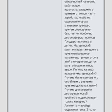
обязанностей на честно
работающих
налогоплательщиков с
прямым отъемом части
заработка, якобы на
содержание своих
маленьких граждан,
причем совершенно
безотчетно, особенно
демонстрируют помощь
Государства семье и
детям. Материнский
капитал ставит женщину в
привилегированное
положение, причем отцу в
этой ситуации отводится
роль, описанная мною
выше. Почему капитал
назвали «материнский»?
Почему бы не сделать его
семейным с равными
правами доступа к нему?
Почему для решения
демографической
проблемы поддерживают
только женщину?
Алименты – вообще
отдельная тема. Это, по