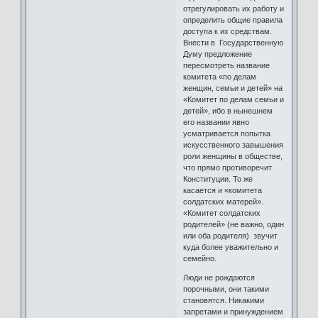
отрегулировать их работу и
определить общие правила
доступа к их средствам.
Внести в Государственную
Думу предложение
пересмотреть название
комитета «по делам
женщин, семьи и детей» на
«Комитет по делам семьи и
детей», ибо в нынешнем
его названии явно
усматривается попытка
искусственного завышения
роли женщины в обществе,
что прямо противоречит
Конституции. То же
касается и «комитета
солдатских матерей».
«Комитет солдатских
родителей» (не важно, один
или оба родителя) звучит
куда более уважительно и
семейно.
Люди не рождаются
порочными, они такими
становятся. Никакими
запретами и принуждением