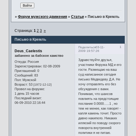
»
Форум мужского движения
»
Статьи
»
Письмо в Кремль
Страница:
1
2
3
»
Письмо в Кремль
1
Поделиться
03-11-
Deus_Caelestis
2009 19:57:26
забанено за бабское хамство
Здравствуйте друзья,
Откуда:
Россия
участники Форума МД и его
Зарегистрирован
: 02-08-2009
гости. Размещаю на ваш
Приглашений:
0
суд написанное сегодня
Сообщений:
83
письмо Медведеву Д.А. Не
Пол:
Мужской
хочу отправлять его без
Возраст:
53
[1972-12-12]
Провел на форуме:
обсуждения с вами.
1 день 15 часов
Понимаю, что шансов
Последний визит:
повлиять на предстоящие
06-09-2010 22:16:44
послание 0.0000......1 , но
тем не менее, как говорят -
капля камень точит. Просто
давно накипело. Никаких
иллюзий по поводу скорого
поворота внутренней
политики я не питаю.