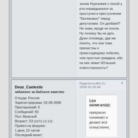
зачем Нургалиев с пеной у
рта оправдывался за
проступки и преступления
"Евсюковых" перед
депутатами. Он долбаеб?
Не знаю, вроде не похож.
Ну почему бы не дать
Думе отповедь, дав им
понять, что они тоже
причастны к
происходящему поболее,
чем простые граждане, ибо
на них лежит бОльшая
ответственность?
6
Поделиться
04-11-
Deus_Caelestis
2009 00:30:46
забанено за бабское хамство
Откуда:
Россия
Leo
Зарегистрирован
: 02-08-2009
написал(а):
Приглашений:
0
Сообщений:
83
прекрасно
Пол:
Мужской
понимают и
Возраст:
53
[1972-12-12]
делают всё
Провел на форуме:
осмысленно.
1 день 15 часов
Последний визит: