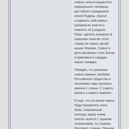
сверху нельзя вырастить
нормального человека,
достойного гражданина
своей Родины. Хватит
создавать себе живых
кумиров во власти и
помнить об ушедших.
Пора сделать кумиров (в
хорошем смысле этого
слова) из семьи, детей,
наших близких. Семья и
дети призваны стать Богом
и Церковью в сердцах
наших граждан.
Убежден, что решение
самых важных проблем
Российского общества и
экономики надо начинать
именно с семьи. С самого
малого и самого важного.
И еще, что не менее важно.
Надо прекратить лгать.
Ложь, откровенная
халтура, юмор «ниже
пояса» льются с экранов
телевизоров, со страниц
Интернет страниц. Причем