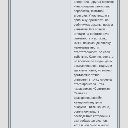
следствие, других пороков
– наркомании, пьянства,
воровства, животной
агрессии. У нас вошло в
привычку примерять на
себя чужие законы, нормы
и штампы без всякой
оглядки на собственную
реальность и историю,
жизнь по команде сверху,
нежелание нести
ответственность за свои
действия. Конечно, все это
не произошло в один день
и накапливалось годами и
десятилетиями, но можно
достаточно точно
определить точку отсчета
этого процесса – так
называемая «Советская
Семья» с
«раскрепощенной»
женщиной внутри и
снаружи. Плюс, конечно,
советская власть,
последствия которой мы
разгребаем до сих пор,
хотя в ней было и много