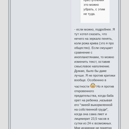
преступления
это можно
убрать, с этим
не туда.
- если можно, подробнее. Я
тут хотел сказать, что
нечего на зеркало пенять,
коли рожа крива (это я про
общество). Если смущает
сравнение с
инопланетянами, то можно
изменить текст, оставив
смысловое наполнение.
Думаю, было бы даже
лучше. Я не против критики
вообще. Особеннно в
частности
Но я против
откровенного
предательства, когда баба
орет на ребенка ,называя
его "змеей выкормленной
на собственной груди",
когда она сама лжет и
лицемерит 23,5 часов в
сутки из 24-х возможных.
Мне искренне не понятно