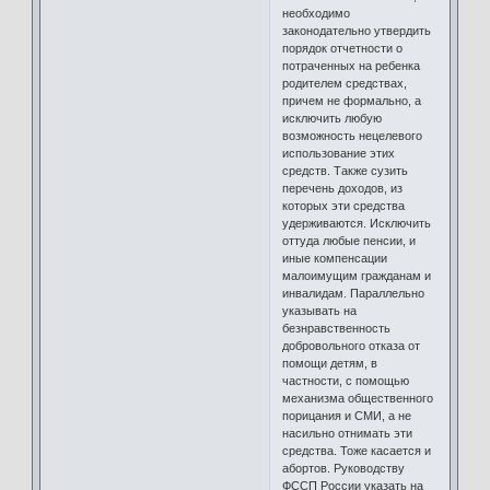
необходимо
законодательно утвердить
порядок отчетности о
потраченных на ребенка
родителем средствах,
причем не формально, а
исключить любую
возможность нецелевого
использование этих
средств. Также сузить
перечень доходов, из
которых эти средства
удерживаются. Исключить
оттуда любые пенсии, и
иные компенсации
малоимущим гражданам и
инвалидам. Параллельно
указывать на
безнравственность
добровольного отказа от
помощи детям, в
частности, с помощью
механизма общественного
порицания и СМИ, а не
насильно отнимать эти
средства. Тоже касается и
абортов. Руководству
ФССП России указать на