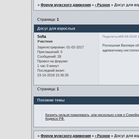
»
Форум мужского движения
»
• Разное
»
Досуг для в
Страница:
1
Досуг для взрослых
Sofia
Поделиться
08-08-2018 
Участник
Роскошная Валлери об
Зарегистрирован
: 01-02-2017
адекватному,чистопло
Приглашений:
0
Сообщений:
28
Провел на форуме:
1 час 0 минут
Последний визит:
23-10-2018 15:36:35
Страница:
1
Похожие темы
Казнить нельзя помиловать, или несколько слов о Семей
Кодексе РФ.
»
Форум мужского движения
»
• Разное
»
Досуг для в