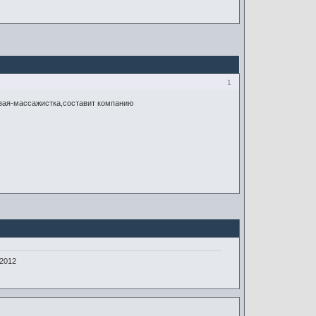
1
 зая-массажистка,составит компанию
-2012