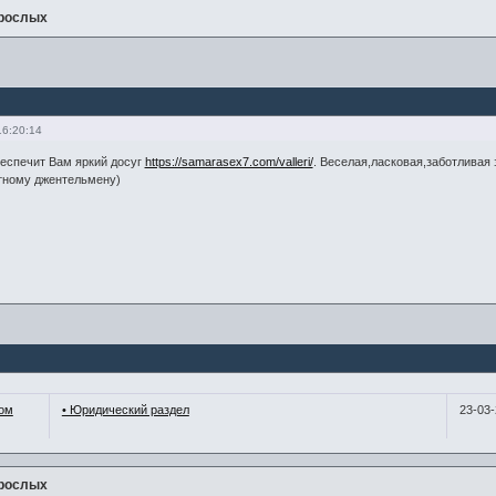
зрослых
16:20:14
еспечит Вам яркий досуг
https://samarasex7.com/valleri/
. Веселая,ласковая,заботливая
тному джентельмену)
ном
• Юридический раздел
23-03
зрослых