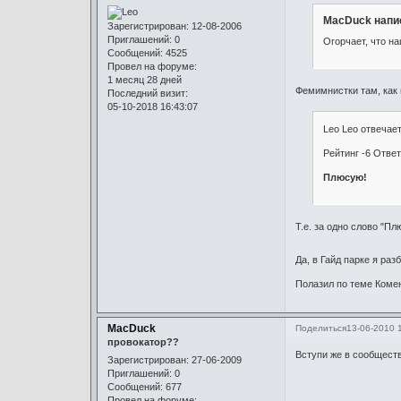
MacDuck напис
Зарегистрирован
: 12-08-2006
Приглашений:
0
Огорчает, что н
Сообщений:
4525
Провел на форуме:
1 месяц 28 дней
Фемимнистки там, как 
Последний визит:
05-10-2018 16:43:07
Leo Leo отвечае
Рейтинг -6 Отве
Плюсую!
Т.е. за одно слово "П
Да, в Гайд парке я ра
Полазил по теме Комен
MacDuck
Поделиться
13-06-2010 
провокатор??
Вступи же в сообществ
Зарегистрирован
: 27-06-2009
Приглашений:
0
Сообщений:
677
Провел на форуме: