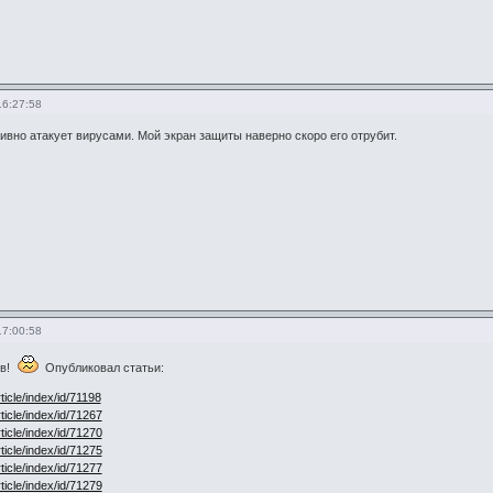
16:27:58
тивно атакует вирусами. Мой экран защиты наверно скоро его отрубит.
17:00:58
ов!
Опубликовал статьи:
rticle/index/id/71198
rticle/index/id/71267
rticle/index/id/71270
rticle/index/id/71275
rticle/index/id/71277
rticle/index/id/71279