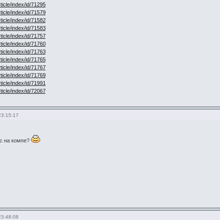
rticle/index/id/71295
rticle/index/id/71579
rticle/index/id/71582
rticle/index/id/71583
rticle/index/id/71757
rticle/index/id/71760
rticle/index/id/71763
rticle/index/id/71765
rticle/index/id/71767
rticle/index/id/71769
rticle/index/id/71991
rticle/index/id/72067
23:15:17
ус на компе?
23:48:08