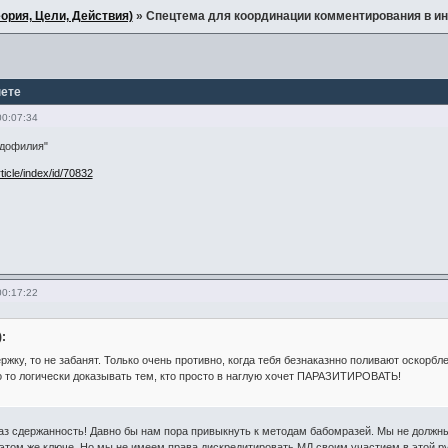
ория, Цели, Действия)
»
Спецтема для координации комментирования в ин
нете
00:07:34
едофилия"
rticle/index/id/70832
00:17:22
):
ржку, то не забанят. Только очень противно, когда тебя безнаказнно поливают оскор
то то логически доказывать тем, кто просто в наглую хочет ПАРАЗИТИРОВАТЬ!
з сдержанность! Давно бы нам пора привыкнуть к методам бабомразей. Мы не должны с
этом же ключе. Но мы не имеем права дискредитировать МД своим участием в этой ру