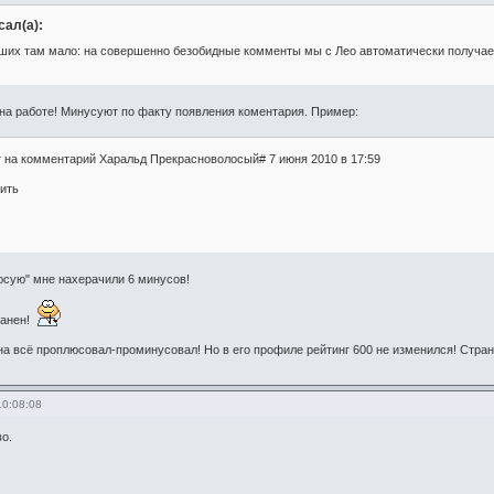
ал(а):
аших там мало: на совершенно безобидные комменты мы с Лео автоматически получае
на работе! Минусуют по факту появления коментария. Пример:
т на комментарий Харальд Прекрасноволосый# 7 июня 2010 в 17:59
тить
люсую" мне нахерачили 6 минусов!
збанен!
а всё проплюсовал-проминусовал! Но в его профиле рейтинг 600 не изменился! Стран
10:08:08
о.