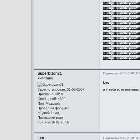
http://gidepark.ru/post/a
http://gidepark.ru/post/a
http://gidepark.ru/post/a
http://gidepark.ru/post/a
http://gidepark.ru/post/a
http://gidepark.ru/post/a
http://gidepark.ru/post/a
http://gidepark.ru/post/a
http://gidepark.ru/post/a
http://gidepark.ru/post/a
http://gidepark.ru/post/a
http://gidepark.ru/post/a
Superbizon81
Поделиться
14-06-2010 
Участник
Leo
Зарегистрирован
: 31-08-2007
а у тебя есть антивир
Приглашений:
0
Сообщений:
4620
Пол:
Мужской
Провел на форуме:
30 дней 1 час
Последний визит:
05-07-2016 07:26:56
Leo
Поделиться
14-06-2010 