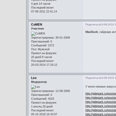
4 дня 14 часов
Последний визит:
07-06-2011 22:41:14
CoMEN
Поделиться
13-06-2010 
Участник
MacDuck
, гайдпарк ак
Зарегистрирован
: 30-01-2009
Приглашений:
0
Сообщений:
2372
Пол:
Мужской
Провел на форуме:
20 дней 8 часов
Последний визит:
20-03-2014 17:26:12
Leo
Поделиться
14-06-2010 
Модератор
У меня никаких вирус
Зарегистрирован
: 12-08-2006
http://gidepark.ru/post/a
Приглашений:
0
http://gidepark.ru/post/a
Сообщений:
4525
http://gidepark.ru/post/a
Провел на форуме:
http://gidepark.ru/post/a
1 месяц 28 дней
http://gidepark.ru/post/a
Последний визит:
http://gidepark.ru/post/a
05-10-2018 16:43:07