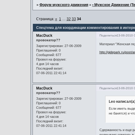
»
Форум мужского движения
»
• Мужское Движение (Те
Страница:
«
1
…
32
33
34
Спецтема для координации комментирования в интер
MacDuck
Поделиться
13-06-2010 
провокатор??
Материал "Женская п
Зарегистрирован
: 27-06-2009
Приглашений:
0
http://gidepark.ru/post/a
Сообщений:
677
Провел на форуме:
4 дня 14 часов
Последний визит:
07-06-2011 22:41:14
MacDuck
Поделиться
13-06-2010 
провокатор??
Зарегистрирован
: 27-06-2009
Leo написал(а
Приглашений:
0
Сообщений:
677
Если иметь выде
Провел на форуме:
не банятся) и ч
4 дня 14 часов
Последний визит:
07-06-2011 22:41:14
Сдержанность и еще ра
подмывает ответить в 