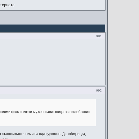
тернете
991
992
блениями (феминистки-мужененавистницы за оскорбления
тановиться с ними на один уровень. Да, обидно, да,
гани.