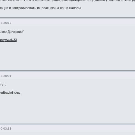
ации и контролировать их реакцию на наши жалобы.
03:25:12
ское Движение"
nity/wall/33
03:26:01
тут:
feedback/index
09:03:33