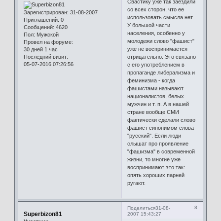
Свастику уже так заездили
со всех сторон, что ее
Зарегистрирован
: 31-08-2007
использовать смысла нет.
Приглашений:
0
У большой части
Сообщений:
4620
населения, особенно у
Пол:
Мужской
молодежи слово "фашист"
Провел на форуме:
уже не воспринимается
30 дней 1 час
Последний визит:
отрицательно. Это связано
05-07-2016 07:26:56
с его употреблением в
пропаганде либерализма и
феминизма - когда
фашистами называют
националистов, белых
мужчин и т. п. А в нашей
стране вообще СМИ
фактически сделали слово
фашист синонимом слова
"русский". Если люди
слышат про проявление
"фашизма" в современной
жизни, то многие уже
воспринимают это так:
опять хороших парней
ругают.
8
Поделиться
31-08-
Superbizon81
2007 15:43:27