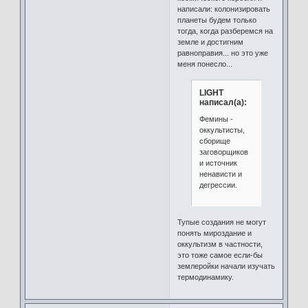
написали: колонизировать
планеты будем только
тогда, когда разберемся на
земле и достигним
равноправия... но это уже
меня понесло...
LIGHT
написал(а):
Фемины -
оккультисты,
сборище
заговорщиков
и источник
ненависти и
дегрессии.
Тупые создания не могут
понять мироздание и
оккультизм в частности,
это тоже самое если-бы
землеройки начали изучать
термодинамику.