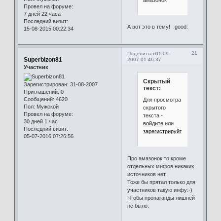
Провел на форуме:
7 дней 22 часа
Последний визит:
А вот это в тему! :good:
15-08-2015 00:22:34
21
Поделиться
01-09-
Superbizon81
2007 01:46:37
Участник
Скрытый
Зарегистрирован
: 31-08-2007
текст:
Приглашений:
0
Сообщений:
4620
Для просмотра
Пол:
Мужской
скрытого
Провел на форуме:
текста -
30 дней 1 час
войдите
или
Последний визит:
зарегистрируйтесь
.
05-07-2016 07:26:56
Про амазонок то кроме
отдельных мифов никаких
источников нет.
Тоже бы прятал только для
участников такую инфу:-)
Чтобы пропаганды лишней
не было.