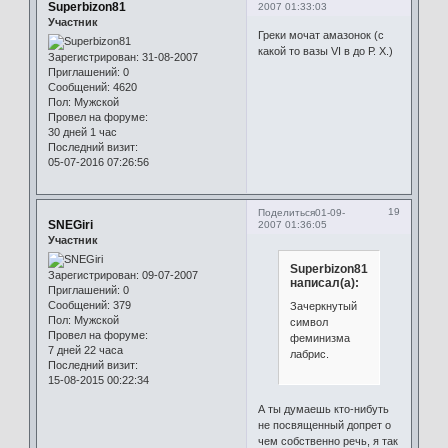
Superbizon81
2007 01:33:03
Участник
Греки мочат амазонок (с
какой то вазы VI в до Р. Х.)
Зарегистрирован
: 31-08-2007
Приглашений:
0
Сообщений:
4620
Пол:
Мужской
Провел на форуме:
30 дней 1 час
Последний визит:
05-07-2016 07:26:56
19
Поделиться
01-09-
SNEGiri
2007 01:36:05
Участник
Superbizon81
Зарегистрирован
: 09-07-2007
написал(а):
Приглашений:
0
Сообщений:
379
Зачеркнутый
Пол:
Мужской
символ
Провел на форуме:
феминизма
7 дней 22 часа
лабрис.
Последний визит:
15-08-2015 00:22:34
А ты думаешь кто-нибуть
не посвященный допрет о
чем собственно речь, я так