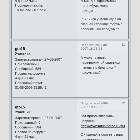
4 дня 22 часа
А так, для оформления
Последний визит:
чегонибудь может
18-02-2025 16:15:31
пригодится...
P.S. Была у меня идея на
главной странице форума
повесить, но передумал
11
Поделиться
31-08-
gtp15
2007 18:28:53
Участник
А может вместо
Зарегистрирован
: 27-06-2007
перечеркнутой свастики
Приглашений:
0
что-нить с большим Y
Сообщений:
584
придумаем?
Провел на форуме:
4 дня 21 час
Последний визит:
01-08-2009 23:59:41
12
Поделиться
31-08-
gtp15
2007 18:42:27
Участник
Вот приблизительный
Зарегистрирован
: 27-06-2007
набросок:
Приглашений:
0
http://www.sutun.narod.ru/priblnabr1.b
Сообщений:
584
Провел на форуме:
Он сделан в соответствии
4 дня 21 час
с основными