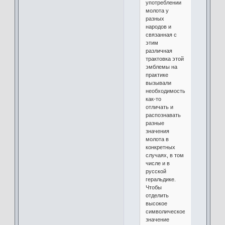
употреблении
молота у
разных
народов и
связанная с
этим
различная
трактовка этой
эмблемы на
практике
вызывали
необходимость
как-то
отличать и
распознавать
разные
значения
молота в
конкретных
случаях, в том
числе и в
русской
геральдике.
Чтобы
отделить
высокое
символическое
значение