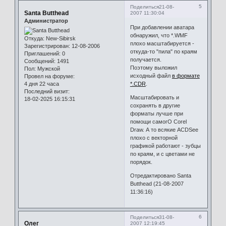
5
Поделиться
21-08-
Santa Butthead
2007 11:30:04
Администратор
При добавлении аватара
обнаружил, что *.WMF
Откуда:
New-Sibirsk
плохо масштабируется -
Зарегистрирован
: 12-08-2006
откуда-то "пила" по краям
Приглашений:
0
получается.
Сообщений:
1491
Поэтому выложил
Пол:
Мужской
исходный файл
в формате
Провел на форуме:
4 дня 22 часа
*.CDR
.
Последний визит:
Масштабировать и
18-02-2025 16:15:31
сохранять в другие
форматы лучше при
помощи самогО Corel
Draw. А то всякие ACDSee
плохо с векторной
графикой работают - зубцы
по краям, и с цветами не
порядок.
Отредактировано Santa
Butthead (21-08-2007
11:36:16)
6
Поделиться
31-08-
Олег
2007 12:19:45