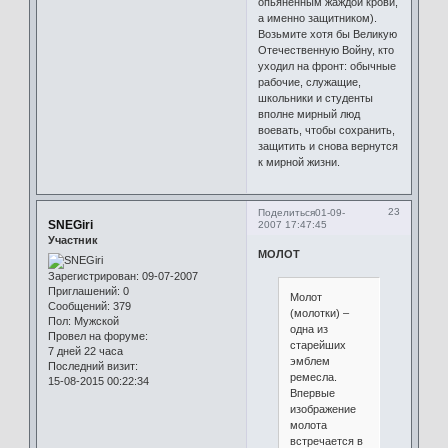
опьяненным жаждой крови,
а именно защитником).
Возьмите хотя бы Великую
Отечественную Войну, кто
уходил на фронт: обычные
рабочие, служащие,
школьники и студенты
вполне мирный люд
воевать, чтобы сохранить,
защитить и снова вернутся
к мирной жизни.
23
Поделиться
01-09-
SNEGiri
2007 17:47:45
Участник
МОЛОТ
Зарегистрирован
: 09-07-2007
Приглашений:
0
Молот
Сообщений:
379
(молотки) –
Пол:
Мужской
одна из
Провел на форуме:
старейших
7 дней 22 часа
эмблем
Последний визит:
ремесла.
15-08-2015 00:22:34
Впервые
изображение
молота
встречается в