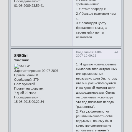
Последний визит:
требываниями:
01-08-2009 23:59:41
1.Y стоит впереди x.
2.Y больше размером чем
x.
3.Y благодаря цвету
бросается в глаза, а
серенький x почти
незаметен.
13
Поделиться
31-08-
SNEGiri
2007 19:09:22
Участник
1. Я думаю использование
символов типа астральных
Зарегистрирован
: 09-07-2007
или хромосомных,
Приглашений:
0
неразумно хотя бы, потому
Сообщений:
379
что они уже используются.
Пол:
Мужской
И на данный момент себя
Провел на форуме:
дискредитировали. Опять
7 дней 22 часа
Последний визит:
же феминизм использует
15-08-2015 00:22:34
это под плакатом псевдо
"равенства".
2. Раз уж феминистки
решили именовать себя
ведьмами, почему бы в
качестве символики не
использовать
молот
?