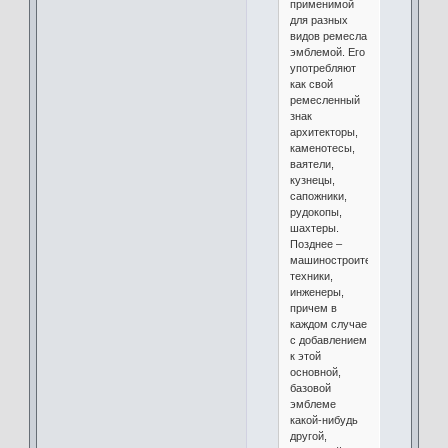
применимой
для разных
видов ремесла
эмблемой. Его
употребляют
как свой
ремесленный
знак
архитекторы,
каменотесы,
ваятели,
кузнецы,
сапожники,
рудокопы,
шахтеры.
Позднее –
машиностроители,
техники,
инженеры,
причем в
каждом случае
с добавлением
к этой
основной,
базовой
эмблеме
какой-нибудь
другой,