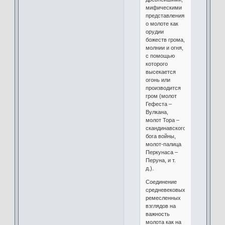
мифическими
представлениями
о молоте как
орудии
божеств грома,
молнии и огня,
с помощью
которого
высекается
огонь или
производится
гром (молот
Гефеста –
Вулкана,
молот Тора –
скандинавского
бога войны,
молот-палица
Перкунаса –
Перуна, и т.
д.).
Соединение
средневековых
ремесленных
взглядов на
важность
молота как на