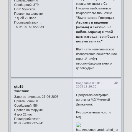
Приглашений:
0
символом щита в Св.
Сообщений:
379
Писании изображается
Пол:
Мужской
покровительство Божие.
Провел на форуме:
"Было слово Господа к
7 дней 22 часа
Последний визит:
Аврааму в видении
15-08-2015 00:22:34
(ночью) и сказано: не
бойся, Авраам; Я твой
щит; награда твоя (будет)
весьма велика."
Щит
- это неиконическое
изображение божества или
героя.Атрибут
персонифицированного
целомудрия.
25
Поделиться
13-01-
gtp15
2008 18:26:55
Участник
Предлагаю следущие
Зарегистрирован
: 27-06-2007
логотипы МД(Мужской
Приглашений:
0
Движения):
Сообщений:
584
Провел на форуме:
Русскоязычный логотип
4 дня 21 час
МД:
Последний визит:
01-08-2009 23:59:41