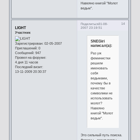
Навеяно книгой "Молот
ведьм".
14
Поделиться
31-08-
LIGHT
2007 23:19:51
Участник
SNEGiri
Зарегистрирован
: 02-05-2007
написал(а):
Приглашений:
0
Сообщений:
947
Раз уж
Провел на форуме:
феминистки
4 дня 11 часов
решили
Последний визит:
именовать
13-11-2009 20:30:37
себя
ведьмами,
почему бы в
качестве
символики не
использовать
молот?
Навеяно
книгой "Молот
ведьм".
Это сильный путь поиска.