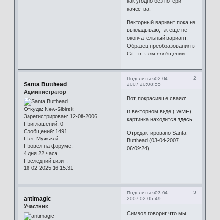
как угодно без потери
качества.
Векторный вариант пока не
выкладываю, т/к ещё не
окончательный вариант.
Образец преобразования в
Gif - в этом сообщении.
2
Поделиться
02-04-
Santa Butthead
2007 20:08:55
Администратор
Вот, покрасивше сваял:
Откуда:
New-Sibirsk
В векторном виде (.WMF)
Зарегистрирован
: 12-08-2006
картинка находится
здесь
Приглашений:
0
Сообщений:
1491
Отредактировано Santa
Пол:
Мужской
Butthead (03-04-2007
Провел на форуме:
06:09:24)
4 дня 22 часа
Последний визит:
18-02-2025 16:15:31
3
Поделиться
03-04-
antimagic
2007 02:05:49
Участник
Символ говорит что мы