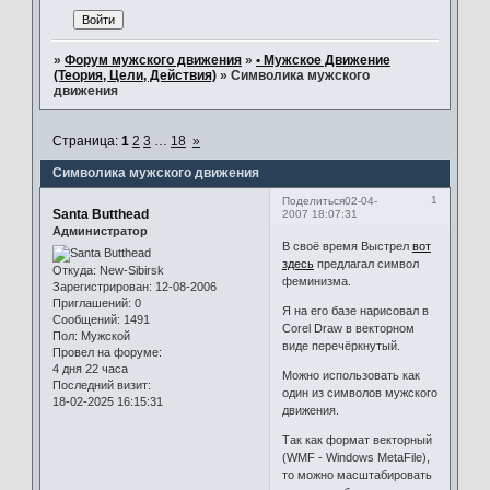
»
Форум мужского движения
»
• Мужское Движение
(Теория, Цели, Действия)
»
Символика мужского
движения
Страница:
1
2
3
…
18
»
Символика мужского движения
1
Поделиться
02-04-
Santa Butthead
2007 18:07:31
Администратор
В своё время Выстрел
вот
здесь
предлагал символ
Откуда:
New-Sibirsk
феминизма.
Зарегистрирован
: 12-08-2006
Приглашений:
0
Я на его базе нарисовал в
Сообщений:
1491
Corel Draw в векторном
Пол:
Мужской
виде перечёркнутый.
Провел на форуме:
4 дня 22 часа
Можно использовать как
Последний визит:
один из символов мужского
18-02-2025 16:15:31
движения.
Так как формат векторный
(WMF - Windows MetaFile),
то можно масштабировать