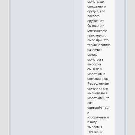
молота как
священного
орудия, как
боевого
оружия, от
бытового и
ремесленно-
прикладного,
было принято
терминологическое
различие
между
молотом в
высоком
смысле и
молотком в
ремесленном.
Ремесленные
орудия стали
именоваться
молотками, то
есть
употребляться
и
изображаться
в виде
эмблемы
только во