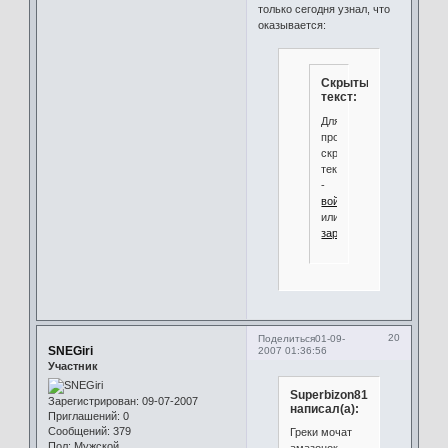
только сегодня узнал, что
оказывается:
Скрытый
текст:
Для
просмотра
скрытого
текста
-
войдите
или
зарегистрируйтесь
.
20
Поделиться
01-09-
SNEGiri
2007 01:36:56
Участник
Superbizon81
Зарегистрирован
: 09-07-2007
написал(а):
Приглашений:
0
Сообщений:
379
Греки мочат
Пол:
Мужской
амазонок