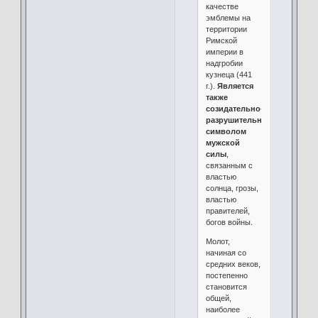
качестве
эмблемы на
территории
Римской
империи в
надгробии
кузнеца (441
г.).
Является
также
созидательно-
разрушительным
символом
мужской
силы
,
связанным с
властью
солнца, грозы,
властью
правителей,
богов войны.
Молот,
начиная со
средних веков,
постепенно
становится
общей,
наиболее