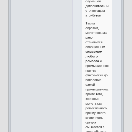
служащей
дополнительным,
уточняющим
атрибутом.
Таким
образом,
молот весьма
рано
становится
обобщенным
символом
любого
ремесла
и
промышленности,
причем
фактически до
появления
самой
промышленности.
Кроме того,
значение
молота как
ремесленного,
прежде всего
кузнечного,
орудия
смыкается с
древнейшими,