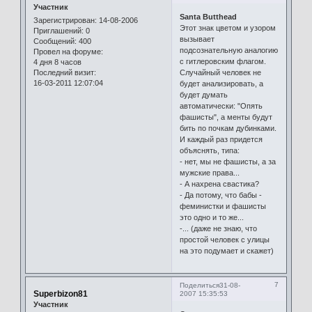
Участник
Santa Butthead
Зарегистрирован
: 14-08-2006
Этот знак цветом и узором
Приглашений:
0
вызывает
Сообщений:
400
подсознательную аналогию
Провел на форуме:
с гитлеровским флагом.
4 дня 8 часов
Случайный человек не
Последний визит:
16-03-2011 12:07:04
будет анализировать, а
будет думать
автоматически: "Опять
фашисты", а менты будут
бить по почкам дубинками.
И каждый раз придется
объяснять, типа:
- нет, мы не фашисты, а за
мужские права...
- А нахрена свастика?
- Да потому, что бабы -
феминистки и фашисты
это одно и то же...
-... (даже не знаю, что
простой человек с улицы
на это подумает и скажет)
7
Поделиться
31-08-
Superbizon81
2007 15:35:53
Участник