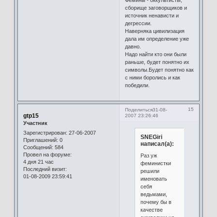
Фемины - оккультисты,
сборище заговорщиков и
источник ненависти и
дегрессии.
Наверняка цивилизация
дала им определение уже
давно.
Надо найти кто они были
раньше, будет понятно их
символы.Будет понятно как
с ними боролись и как
победили.
15
Поделиться
31-08-
gtp15
2007 23:26:46
Участник
Зарегистрирован
: 27-06-2007
SNEGiri
Приглашений:
0
написал(а):
Сообщений:
584
Провел на форуме:
Раз уж
4 дня 21 час
феминистки
Последний визит:
решили
01-08-2009 23:59:41
именовать
себя
ведьмами,
почему бы в
качестве