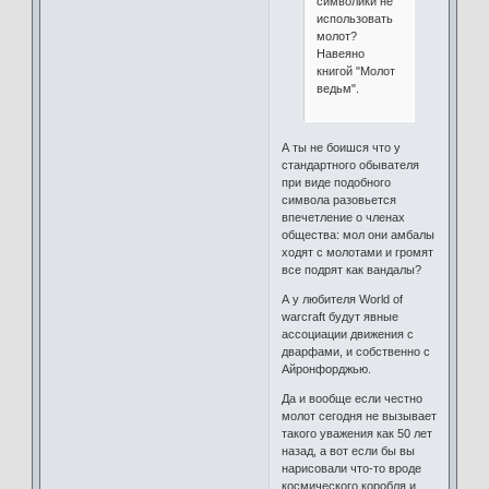
символики не
использовать
молот?
Навеяно
книгой "Молот
ведьм".
А ты не боишся что у
стандартного обывателя
при виде подобного
символа разовьется
впечетление о членах
общества: мол они амбалы
ходят с молотами и громят
все подрят как вандалы?
А у любителя World of
warcraft будут явные
ассоциации движения с
дварфами, и собственно с
Айронфорджью.
Да и вообще если честно
молот сегодня не вызывает
такого уважения как 50 лет
назад, а вот если бы вы
нарисовали что-то вроде
космического коробля и