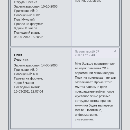
против, согласен.
Откуда:
Россия
Зарегистрирован
: 10-10-2006
Приглашений:
0
Сообщений:
1002
Пол:
Мужской
Провел на форуме:
8 дней 11 часов
Последний визит:
06-06-2013 15:20:23
4
Поделиться
10-07-
Олег
2007 17:12:43
Участник
Мне больше нравится чья-
Зарегистрирован
: 14-08-2006
то идея: символы YX в
Приглашений:
0
обрамлении линии сердца.
Сообщений:
400
Позитив привлекает, негатв
Провел на форуме:
отталкивает. Кроме этого
4 дня 8 часов
мы так заявим о цели -
Последний визит:
16-03-2011 12:07:04
прекращение войны полов
и установление режима
сотрудничества, причем
мужчина будет на первом
месте. Позитивно,
информативно,
символично.