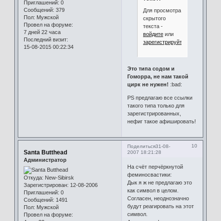
Приглашений:
0
Сообщений:
379
Для просмотра
Пол:
Мужской
скрытого
Провел на форуме:
текста -
7 дней 22 часа
войдите
или
Последний визит:
зарегистрируйтесь
.
15-08-2015 00:22:34
Это типа содом и
Гоморра, не нам такой
цирк не нужен!
:bad:
PS предлагаю все ссылки
такого типа только для
зарегистрированных,
нефиг такое афишировать!
10
Поделиться
31-08-
Santa Butthead
2007 18:21:28
Администратор
На счёт перчёркнутой
феминосвастики:
Откуда:
New-Sibirsk
Дык я ж не предлагаю это
Зарегистрирован
: 12-08-2006
как символ в целом.
Приглашений:
0
Согласен, неоднозначно
Сообщений:
1491
будут реагировать на этот
Пол:
Мужской
символ.
Провел на форуме: