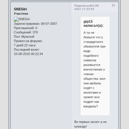
22
Поделиться
01-09-
SNEGiri
2007 17:23:55
Участник
gtp15
Зарегистрирован
: 09-07-2007
написал(а):
Приглашений:
0
Сообщений:
379
А ты не
Пол:
Мужской
боишся что у
Провел на форуме:
стандартного
7 дней 22 часа
обывателя при
Последний визит:
виде
15-08-2015 00:22:34
подобного
символа
разовьется
впечетление о
членах
общества: мол
они амбалы
ходят с
молотами и
громят все
подрят как
вандалы?
Во первых молот а не
кувалду!