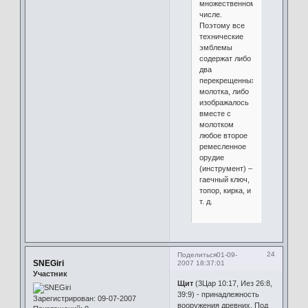
множественном
числе.
Поэтому все
технические
эмблемы
содержат либо
два
перекрещенных
молотка, либо
изображалось
вместе с
молотком
любое второе
ремесленное
орудие
(инструмент) –
гаечный ключ,
топор, кирка, и
т. д.
24
Поделиться
01-09-
SNEGiri
2007 18:37:01
Участник
Щит
(3Цар 10:17, Иез 26:8,
39:9) - принадлежность
Зарегистрирован
: 09-07-2007
вооружения древних. Под