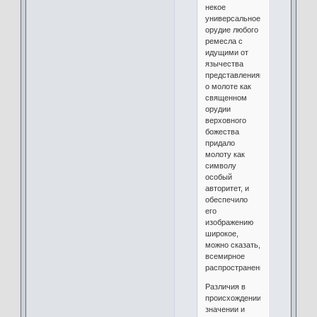
некое
универсальное
орудие любого
ремесла с
идущими от
язычества
представлениями
о молоте как
священном
орудии
верховного
божества
придало
молоту как
символу
особый
авторитет, и
обеспечило
его
изображению
широкое,
можно сказать,
всемирное
распространение.
Различия в
происхождении,
значении и