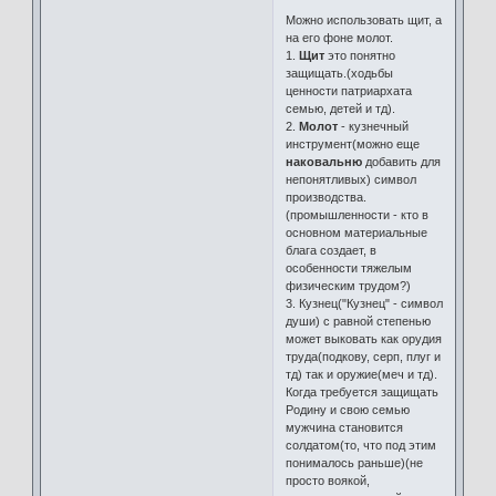
Можно использовать щит, а
на его фоне молот.
1.
Щит
это понятно
защищать.(ходьбы
ценности патриархата
семью, детей и тд).
2.
Молот
- кузнечный
инструмент(можно еще
наковальню
добавить для
непонятливых) символ
производства.
(промышленности - кто в
основном материальные
блага создает, в
особенности тяжелым
физическим трудом?)
3. Кузнец("Кузнец" - символ
души) с равной степенью
может выковать как орудия
труда(подкову, серп, плуг и
тд) так и оружие(меч и тд).
Когда требуется защищать
Родину и свою семью
мужчина становится
солдатом(то, что под этим
понималось раньше)(не
просто воякой,