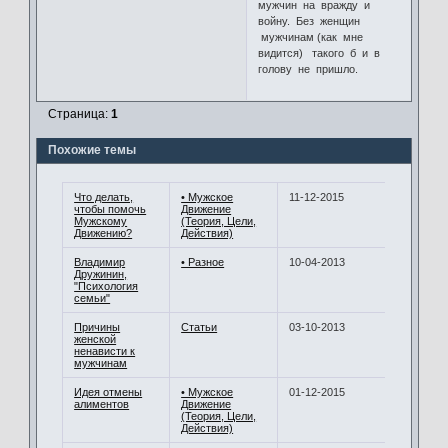
мужчин на вражду и
войну. Без женщин
мужчинам (как мне
видится) такого б и в
голову не пришло.
Страница:
1
Похожие темы
Что делать,
• Мужское
11-12-2015
чтобы помочь
Движение
Мужскому
(Теория, Цели,
Движению?
Действия)
Владимир
• Разное
10-04-2013
Дружинин,
"Психология
семьи"
Причины
Статьи
03-10-2013
женской
ненависти к
мужчинам
Идея отмены
• Мужское
01-12-2015
алиментов
Движение
(Теория, Цели,
Действия)