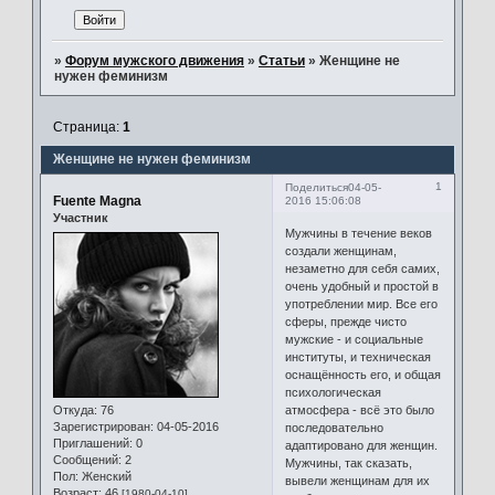
»
Форум мужского движения
»
Статьи
»
Женщине не
нужен феминизм
Страница:
1
Женщине не нужен феминизм
1
Поделиться
04-05-
Fuente Magna
2016 15:06:08
Участник
Мужчины в течение веков
создали женщинам,
незаметно для себя самих,
очень удобный и простой в
употреблении мир. Все его
сферы, прежде чисто
мужские - и социальные
институты, и техническая
оснащённость его, и общая
психологическая
Откуда:
76
атмосфера - всё это было
Зарегистрирован
: 04-05-2016
последовательно
Приглашений:
0
адаптировано для женщин.
Сообщений:
2
Мужчины, так сказать,
Пол:
Женский
вывели женщинам для их
Возраст:
46
[1980-04-10]