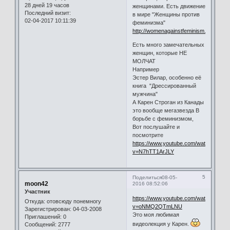
28 дней 19 часов
женщинами. Есть движение
Последний визит:
в мире "Женщины против
02-04-2017 10:11:39
феминизма"
http://womenagainstfeminism.tumblr.co
Есть много замечательных
женщин, которые НЕ
МОЛЧАТ
Например
Эстер Вилар, особенно её
книга "Дрессированный
мужчина"
А Карен Строган из Канады
это вообще мегазвезда В
борьбе с феминизмом,
Вот послушайте и
посмотрите
https://www.youtube.com/watch?
v=N7hTT1ArJLY
5
Поделиться
08-05-
moon42
2016 08:52:06
Участник
https://www.youtube.com/watch?
Откуда:
отовсюду понемногу
v=oNMQ2QTmLNU
Зарегистрирован
: 04-03-2008
Это моя любимая
Приглашений:
0
видеолекция у Карен.
Сообщений:
2777