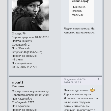
написал(а):
Пишите на
женских
форумах
Ладно, я вас поняла. На
женских, так на женских.
Откуда:
76
Зарегистрирован
: 04-05-2016
Приглашений:
0
Сообщений:
2
Пол:
Женский
Возраст:
46
[1980-04-10]
Провел на форуме:
48 минут
Последний визит:
08-05-2016 14:25:21
4
Поделиться
08-05-
moon42
2016 08:39:23
Участник
Пишите, где хотите
Откуда:
отовсюду понемногу
Хорошо что вы здесь.
Зарегистрирован
: 04-03-2008
Я посоветовал вам писать
Приглашений:
0
на женских форумах
Сообщений:
2777
Пол:
Мужской
потому, что если вы
Провел на форуме:
женщина, то работайте с