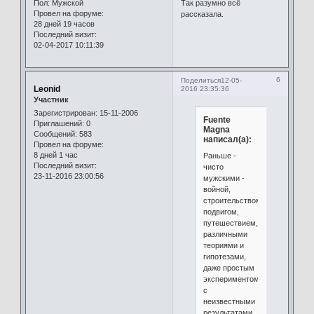
Пол:
Мужской
Так разумно всё
Провел на форуме:
рассказала.
28 дней 19 часов
Последний визит:
02-04-2017 10:11:39
6
Поделиться
12-05-
Leonid
2016 23:35:36
Участник
Зарегистрирован
: 15-11-2006
Fuente
Приглашений:
0
Magna
Сообщений:
583
написал(а):
Провел на форуме:
8 дней 1 час
Раньше -
Последний визит:
чисто
23-11-2016 23:00:56
мужскими -
войной,
строительством,
подвигом,
путешествием,
различными
теориями и
гипотезами,
даже простым
экспериментом
с
неизвестными
результатами.