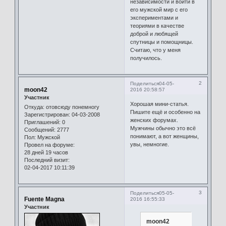
независимости и войти в
его мужской мир с его
экспериментами и
теориями в качестве
доброй и любящей
спутницы и помощницы.
Считаю, что у меня
получилось.
2
Поделиться
04-05-
moon42
2016 20:58:57
Участник
Хорошая мини-статья.
Откуда:
отовсюду понемногу
Пишите ещё и особенно на
Зарегистрирован
: 04-03-2008
женских форумах.
Приглашений:
0
Мужчины обычно это всё
Сообщений:
2777
понимают, а вот женщины,
Пол:
Мужской
увы, немногие.
Провел на форуме:
28 дней 19 часов
Последний визит:
02-04-2017 10:11:39
3
Поделиться
05-05-
Fuente Magna
2016 16:55:33
Участник
moon42