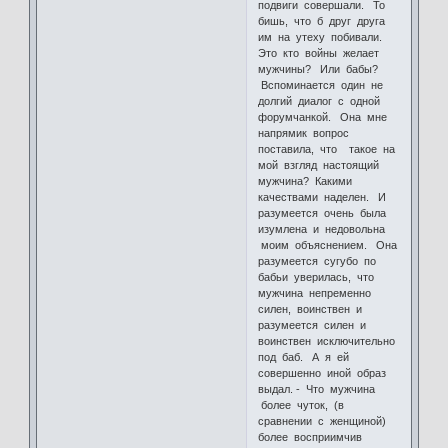
подвиги совершали. То
бишь, что б друг друга
им на утеху побивали.
Это кто войны желает
мужчины? Или бабы?
Вспоминается один не
долгий диалог с одной
форумчанкой. Она мне
напрямик вопрос
поставила, что такое на
мой взгляд настоящий
мужчина? Какими
качествами наделен. И
разумеется очень была
изумлена и недовольна
моим объяснением. Она
разумеется сугубо по
бабьи уверилась, что
мужчина непременно
силен, воинствен и
разумеется силен и
воинствен исключительно
под баб. А я ей
совершенно иной образ
выдал. - Что мужчина
более чуток, (в
сравнении с женщиной)
более восприимчив