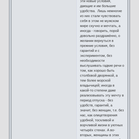
эти новые условия,
дающие и им большие
удобства. Лишь немногие
из них стали чувствовать
себя в этом не мужском
мире скучно и мечтать, а
иногда - говорить, порой
довольно раздражённо, о
желании вернуться в
прежние условия, без
гарантий и с
экспериментом, без
необходимости
выслушивать гадкие речи о
том, как хорошо быть
столбовой дворянкой, а
тем более морской
владычицей; иногда в
какой-то степени даже
реализовывать эту мечту в
период отпуска - без
удобств, гарантий, а
значит, без женщин, т.е. без
нас, как олицетворения
удобной, тоскливой и
ворчливой жизни в уютных
четырёх стенах. А во-
вторых, женщины в этих