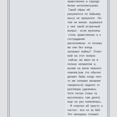
нравственно и гораздо
более интеллектуален.
Такой образ ей
разумеется по бабьему
вкусу не пришелся. Но
тем не менее вырвался
у нее такой встречный
вопрос - если мужчины
столь нравственны и к
состраданию
расположены то почему
же они без конца
затевают войны? Ответ
мой на этот вопрос
сейчас же ввел ее в
полное неприятие и,
вылив на меня немного
помоев (как это обычно
делают бабы когда чего
то им поперек желания
говориться) надолго от
разговора удалилась.
Хотя потом (тема та
мусолилась там долго)
еще не раз появлялась.
- Я ответил ей просто и
честно - все из за баб.
Это женщины толкают