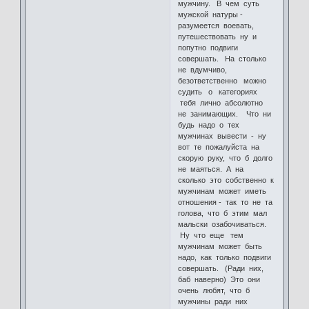
мужчину. В чем суть
мужской натуры -
разумеется воевать,
путешествовать ну и
попутно подвиги
совершать. На столько
не вдумчиво,
безответственно можно
судить о категориях
тебя лично абсолютно
не занимающих. Что ни
будь надо о тех
мужчинах вывести - ну
вот те пожалуйста на
скорую руку, что б долго
не маяться. А на
сколько это собственно к
мужчинам может иметь
отношения - так то не та
голова, что б этим мал
мальски озабочиваться.
Ну что еще тем
мужчинам может быть
надо, как только подвиги
совершать. (Ради них,
баб наверно) Это они
очень любят, что б
мужчины ради них