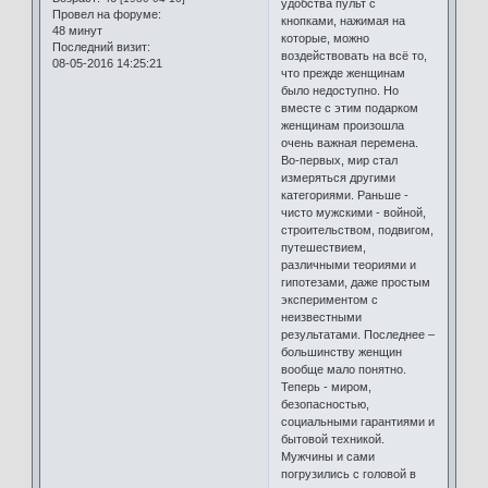
удобства пульт с
Провел на форуме:
кнопками, нажимая на
48 минут
которые, можно
Последний визит:
воздействовать на всё то,
08-05-2016 14:25:21
что прежде женщинам
было недоступно. Но
вместе с этим подарком
женщинам произошла
очень важная перемена.
Во-первых, мир стал
измеряться другими
категориями. Раньше -
чисто мужскими - войной,
строительством, подвигом,
путешествием,
различными теориями и
гипотезами, даже простым
экспериментом с
неизвестными
результатами. Последнее –
большинству женщин
вообще мало понятно.
Теперь - миром,
безопасностью,
социальными гарантиями и
бытовой техникой.
Мужчины и сами
погрузились с головой в