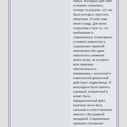
новых, выгодных для себя
условиях освоились,
почему-то решили, что так
было всегда и, простите,
обнаглели. Я себя тоже
имею в виду. Для меня
открытием стало то, что
пребывание в
современных эгалитарных
условиях равенства и
социальных гарантий
невозможно без даже
невольного унижения
моего мужа, на которого
моя правовая
обеспеченность
вперемежку с мелочной и
язвительной демагогией
действует подавляюще. Я
вынуждена была принять
упрямый, неприятный и
может быть,
парадоксальный факт:
мужчине легче быть
сильным и ответственным
именно с бесправной
женщиной. Современное
правовое положение