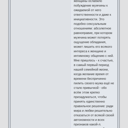
женщины ослабило
побуждение мужчины к
ожидаемой от него
ответственности и даже к
инициативности. Это
подобно сексуальным
отношениям: абсолютное
равноправие, при котором
мужчина может потерять
ощущение обладания,
может лишить его всякого
интереса к женщине и
интимному общению с ней.
Мне пришлось - к счастью,
в самый первый период
нашей семейной жизни,
когда желание время от
времени беспричинно
пилить своего мужа ещё не
стало привычкой - обо
всём этом крепко
призадуматься, чтобы
принять единственно
правильное решение: ради
мира и любви решительно
отказаться от всякой своей
автономности и всех
признаков какой-л.