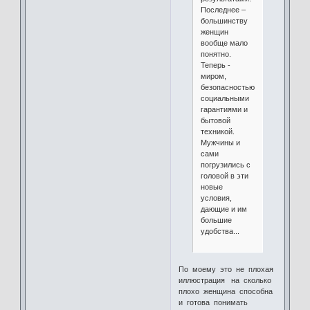
Последнее –
большинству
женщин
вообще мало
понятно.
Теперь -
миром,
безопасностью,
социальными
гарантиями и
бытовой
техникой.
Мужчины и
сами
погрузились с
головой в эти
новые
условия,
дающие и им
большие
удобства...
По моему это не плохая
иллюстрация на сколько
плохо женщина способна
и готова понимать