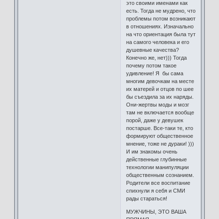
это своими именами как
есть. Тогда не мудрено, что
проблемы потом возникают
в отношениях. Изначально
на что ориентация была тут
на самого человека и его
душевные качества?
Конечно же, нет))) Тогда
почему потом такое
удивление! Я бы сама
многим девочкам на месте
их матерей и отцов по шее
бы съездила за их наряды.
Они-жертвы моды и мозг
там не включается вообще
порой, даже у девушек
постарше. Все-таки те, кто
формируют общественное
мнение, тоже не дураки! )))
И им знакомы очень
действенные глубинные
технологии манипуляции
общественным сознанием.
Родители все воспитание
спихнули я себя и СМИ
рады стараться!
МУЖЧИНЫ, ЭТО ВАША