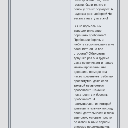
были феминистки, были
гомики, были те, кто с
пеной у рта их осуждает. А
надо как раз наоборот! Не
вестись на эту все это!
Вы на нормальных
девушек внимание
обращать пробовали?
Пробовали беречь и
любить свою половину и не
распыляться на все
стороны? Объяснить
девушке раз она дуреха
сама не понимает и папа с
мамой прозевали, что
одевшись по моде она
часто презентует себя как
проститутка, даже если
таковой не является
пробовали? Сами не
поматросить и бросить
пробовали? Я
наслушалась их историй
душещипательных по роду
своей деятельности и знаю
девчонок, которые просто
по любви были с парнем
впервые не дождавшись