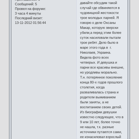
давайте обсудим такой
Сообщений:
5
случай где обвиняются в
Провел на форуме:
чудовищной жестокости
3 часа 4 минуты
трое молодых парней. Я
Последний визит:
13-11-2012 01:56:44
говорю о деле Оксаны
Макар, которую зверски
убили,а перед этим более
суток насиловали пытали
трое ребят. Дело было в
маре этого года в г.
Николаев, Украина.
Видела фото всех
четверых. И девушка и
парни все красивы внешне,
но уродливы морально.
Т.н. потерянное поколение
конца 80-х годов прошлого
столетия, когда
разваливалась страна и
родители выживанием
были заняты, а не
воспитанием своих детей.
Из биографии девушки
известно следующее, что в
9 или 10 лет, более точно
не нашла, т.к. разные
источники путаются сами,
ее изнасиловал взрослый