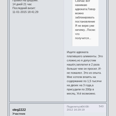
Провел на форуме:
Сейчас вот
14 дней 21 час
нанимаю
Последний визит:
адвоката.Говорит,что
11-01-2015 18:41:29
можно
заблокировать
постановление...
Я не верю уже
ничему...Посмотрим
что
получится...
Ищите адвоката
платившего алименты. Это
сложно,но я допустим
нашёл,заплатил в 2 раза
больше чем он просил. И-
не пожалел. Это из опыта.
Мне хотели впаять на
содержание по 1,5 тысячи
на двоих на 3 года,а
присудили по 200р в
месяц. Усё возможно.
543
Поделиться
04-08-
oleg2222
2012 16:29:19
Участник