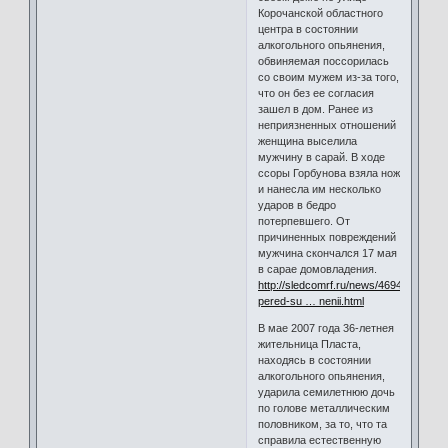
Корочанской областного
центра в состоянии
алкогольного опьянения,
обвиняемая поссорилась
со своим мужем из-за того,
что он без ее согласия
зашел в дом. Ранее из
неприязненных отношений
женщина выселила
мужчину в сарай. В ходе
ссоры Горбунова взяла нож
и нанесла им несколько
ударов в бедро
потерпевшего. От
причиненных повреждений
мужчина скончался 17 мая
в сарае домовладения.
http://sledcomrf.ru/news/46945-
pered-su … nenii.html
В мае 2007 года 36-летнея
жительница Пласта,
находясь в состоянии
алкогольного опьянения,
ударила семилетнюю дочь
по голове металлическим
половником, за то, что та
справила естественную