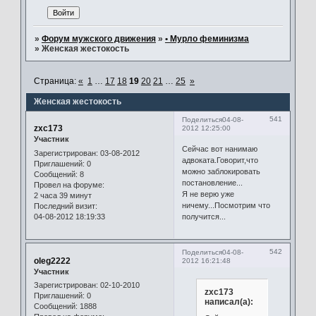
»
Форум мужского движения
»
• Мурло феминизма
»
Женская жестокость
Страница:
«
1
…
17
18
19
20
21
…
25
»
Женская жестокость
541
Поделиться
04-08-
zxc173
2012 12:25:00
Участник
Сейчас вот нанимаю
Зарегистрирован
: 03-08-2012
адвоката.Говорит,что
Приглашений:
0
можно заблокировать
Сообщений:
8
постановление...
Провел на форуме:
Я не верю уже
2 часа 39 минут
ничему...Посмотрим что
Последний визит:
04-08-2012 18:19:33
получится...
542
Поделиться
04-08-
oleg2222
2012 16:21:48
Участник
Зарегистрирован
: 02-10-2010
zxc173
Приглашений:
0
написал(а):
Сообщений:
1888