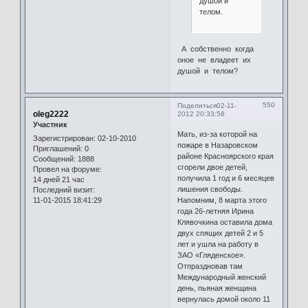
душой и
телом.
А собственно когда
оное не владеет их
душой и телом?
550
Поделиться
02-11-
oleg2222
2012 20:33:58
Участник
Мать, из-за которой на
Зарегистрирован
: 02-10-2010
пожаре в Назаровском
Приглашений:
0
районе Красноярского края
Сообщений:
1888
сгорели двое детей,
Провел на форуме:
получила 1 год и 6 месяцев
14 дней 21 час
лишения свободы.
Последний визит:
11-01-2015 18:41:29
Напомним, 8 марта этого
года 26-летняя Ирина
Клявочкина оставила дома
двух спящих детей 2 и 5
лет и ушла на работу в
ЗАО «Гляденское».
Отпраздновав там
Международный женский
день, пьяная женщина
вернулась домой около 11