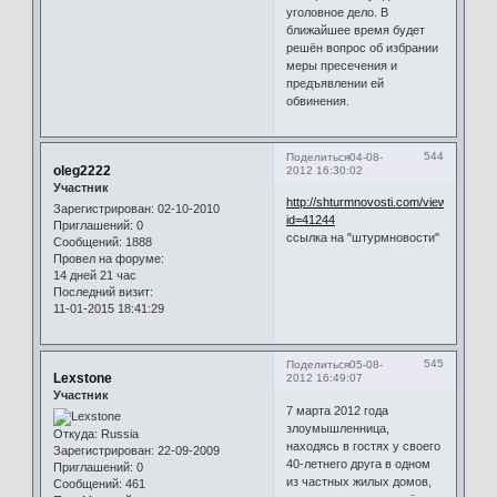
уголовное дело. В
ближайшее время будет
решён вопрос об избрании
меры пресечения и
предъявлении ей
обвинения.
544
Поделиться
04-08-
oleg2222
2012 16:30:02
Участник
http://shturmnovosti.com/view.php?
Зарегистрирован
: 02-10-2010
id=41244
Приглашений:
0
ссылка на "штурмновости"
Сообщений:
1888
Провел на форуме:
14 дней 21 час
Последний визит:
11-01-2015 18:41:29
545
Поделиться
05-08-
Lexstone
2012 16:49:07
Участник
7 марта 2012 года
злоумышленница,
Откуда:
Russia
находясь в гостях у своего
Зарегистрирован
: 22-09-2009
40-летнего друга в одном
Приглашений:
0
из частных жилых домов,
Сообщений:
461