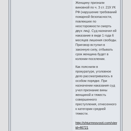
Женщину признали
виновной по ч. 3 ст. 219 УК
РФ (нарушение требований
пожарной безопасности,
повлекшее по
неосторожности смерть
двух лиц). Суд назначил ей
наказание в виде 1 года 6
месяцев лишения свободы.
Приговор вступил в
законную силу, отбывать
срок женщина будет в
колонии-поселении.
Как пояснили в
прокуратуре, уголовное
дело рассматривалось в
особом порядке. При
назначении наказания суд
учел признание вины
женщиной и тяжесть
совершенного
преступления, отнесенного
к категории средней
тяжести.
http://shturmnovosti.com/view.php?
id=46721