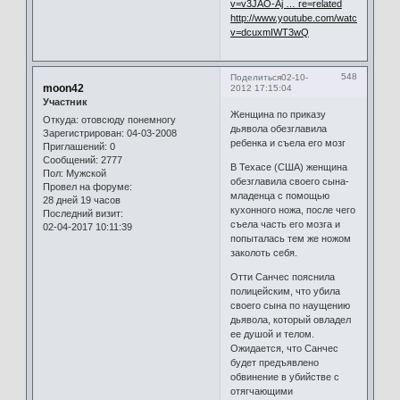
v=v3JAO-Aj … re=related
http://www.youtube.com/watch?
v=dcuxmIWT3wQ
548
Поделиться
02-10-
moon42
2012 17:15:04
Участник
Женщина по приказу
Откуда:
отовсюду понемногу
дьявола обезглавила
Зарегистрирован
: 04-03-2008
ребенка и съела его мозг
Приглашений:
0
Сообщений:
2777
В Техасе (США) женщина
Пол:
Мужской
обезглавила своего сына-
Провел на форуме:
младенца с помощью
28 дней 19 часов
кухонного ножа, после чего
Последний визит:
съела часть его мозга и
02-04-2017 10:11:39
попыталась тем же ножом
заколоть себя.
Отти Санчес пояснила
полицейским, что убила
своего сына по наущению
дьявола, который овладел
ее душой и телом.
Ожидается, что Санчес
будет предъявлено
обвинение в убийстве с
отягчающими