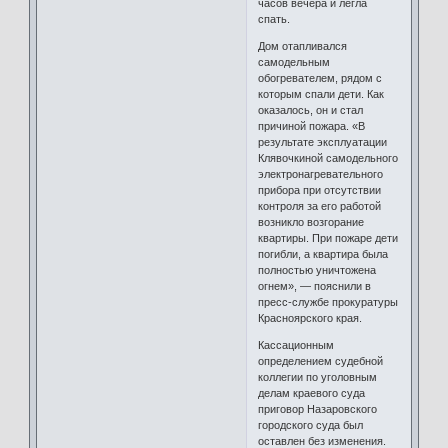
часов вечера и легла
спать.
Дом отапливался
самодельным
обогревателем, рядом с
которым спали дети. Как
оказалось, он и стал
причиной пожара. «В
результате эксплуатации
Клявочкиной самодельного
электронагревательного
прибора при отсутствии
контроля за его работой
возникло возгорание
квартиры. При пожаре дети
погибли, а квартира была
полностью уничтожена
огнем», — пояснили в
пресс-службе прокуратуры
Красноярского края.
Кассационным
определением судебной
коллегии по уголовным
делам краевого суда
приговор Назаровского
городского суда был
оставлен без изменения.