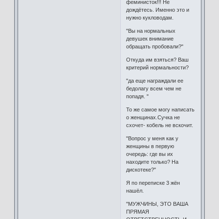
феминисток!!! Не
дождётесь. Именно это и
нужно кукловодам.
"Вы на нормальных
девушек внимание
обращать пробовали?"
Откуда им взяться? Ваш
критерий нормальности?
"да еще награждали ее
бедолагу всем чем не
попадя. "
То же самое могу написать
о женщинах.Сучка не
схочет- кобель не вскочит.
"Вопрос у меня как у
женщины в первую
очередь: где вы их
находите только? На
дискотеке?"
Я по переписке 3 жён
нашёл.
"МУЖЧИНЫ, ЭТО ВАША
ПРЯМАЯ