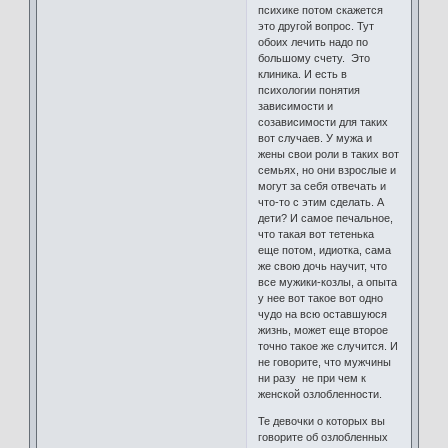
психике потом скажется
это другой вопрос. Тут
обоих лечить надо по
большому счету. Это
клиника. И есть в
психологии понятия
зависимости и
созависимости для таких
вот случаев. У мужа и
жены свои роли в таких вот
семьях, но они взрослые и
могут за себя отвечать и
что-то с этим сделать. А
дети? И самое печальное,
что такая вот тетенька
еще потом, идиотка, сама
же свою дочь научит, что
все мужики-козлы, а опыта
у нее вот такое вот одно
чудо на всю оставшуюся
жизнь, может еще второе
точно такое же случится. И
не говорите, что мужчины
ни разу не при чем к
женской озлобленности.
Те девочки о которых вы
говорите об озлобленных