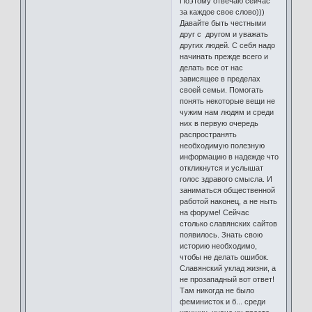
Поэтому отвечаю сейчас
за каждое свое слово)))
Давайте быть честными
друг с другом и уважать
других людей. С себя надо
начинать прежде всего и
делать все от нас
зависящее в пределах
своей семьи. Помогать
понять некоторые вещи не
чужим нам людям и среди
них в первую очередь
распространять
необходимую полезную
информацию в надежде что
откликнутся и услышат
голос здравого смысла. И
заниматься общественной
работой наконец, а не ныть
на форуме! Сейчас
столько славянских сайтов
появилось. Знать свою
историю необходимо,
чтобы не делать ошибок.
Славянский уклад жизни, а
не прозападный вот ответ!
Там никогда не было
феминисток и б... среди