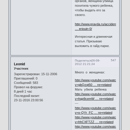
органов, женщина-убийца
похитила чужого ребенка,
чтобы выдать его за
своего.
http://www.pravda.ru/accidents/factor/c
… eriouin-0/
Интересная и длиннючая
статья. Призываю
выложить в гайд-парке.
547
Поделиться
26-09-
Leonid
2012 21:21:24
Участник
Много о женщинах:
Зарегистрирован
: 15-11-2006
Приглашений:
0
http://www.youtube.com/watch?
Сообщений:
583
v=gbQzqt50 … re=related
Провел на форуме:
Мать убила ребенка
8 дней 1 час
http://www.youtube.com/watch?
Последний визит:
v=hqp9cemW … re=related
23-11-2016 23:00:56
---
http://www.youtube.com/watch?
v=x-QYr_FC … re=related
http://www.youtube.com/watch?
v=hhCXFTZZ … re=related
http://www.youtube.com/watch?