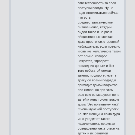
ответственность за свои
поступки всегда. Ну не
надо отнекиваться сейчас,
что есть
среднестатистическое
пьяное нечто, каждый
видел такое и не раз в
общественных местах,
даже просто как сторонний
наблюдатель, если повезло
и сам не жил лично в такой
вот семье, которое
нажрется, "просрет"
последние деньги и без
того небогатой семьи
деньги, по дороге лезет в
драку со всеми подряд и
приходит домой подбитое,
еле живое, но при этом
еще всю оставшуюся ночь
детей и жену гоняет вокруг
дома. Это по вашему как?
Очень мужской поступок?
То, что женщина сама дура
и не уходит от такого
недочеловека, не думая
совершенно как это все на
детях и их ранимой