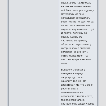
брака, а ему на это было
наплевать и отношение к
ней было как к расходному
материалу, да еще
награждали ее бедолагу
всем чем не попадя. Когда
же вы сами наконец-то
научитесь ценить чистоту?
И беречь девушку до
брака? Самим же
частенько по приколу
общаться с идиотками, у
которых кроме сисек из
силикона ничего нет, и
потом жаловаться на
жестокосердие женского
пола.
Вопрос у меня как у
женщины в первую
очередь: где вы их
находите только? На
дискотеке? На что можно
рассчитывать
познакомившись с
человеком в таком месте,
где все изначально
настроено на блуд? Назову