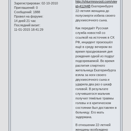
http://shturmnovosti.com/view.php?
Зарегистрирован
: 02-10-2010
id=41244В
Екатеринбурге
Приглашений:
0
22-летняя женщина до
Сообщений:
1888
полусмерти избила своего
Провел на форуме:
двухмесячного сына.
14 дней 21 час
Последний визит:
Как передаёт Русская
11-01-2015 18:41:29
служба новостей со
ссылкой на источник в СК
РФ, инцидент произошёл
ещё в среду вечером во
время празднования дня
рождения одной из подруг
подозреваемой. Во время
распития спиртного
жительница Екатеринбурга
взяла за ноги своего
двухмесячного сына и
ударила два раз о шкаф
головой. В результате
случившегося мальчик
получил тяжёлые травмы
головы и в критическом
состоянии был доставлен в
больницу. Его мать
задержана.
В отношении 22-летней
женщины возбуждено