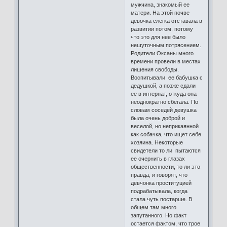
мужчина, знакомый ее
матери. На этой почве
девочка слегка отставала в
развитии потом, потому
что это для нее было
нешуточным потрясением.
Родители Оксаны много
времени провели в местах
лишения свободы.
Воспитывали ее бабушка с
дедушкой, а позже сдали
ее в интернат, откуда она
неоднократно сбегала. По
словам соседей девушка
была очень доброй и
веселой, но неприкаянной
как собачка, что ищет себе
хозяина. Некоторые
свидетели то ли пытаются
ее очернить в глазах
общественности, то ли это
правда, и говорят, что
девчонка проституцией
подрабатывала, когда
стала чуть постарше. В
общем там много
запутанного. Но факт
остается фактом, что трое