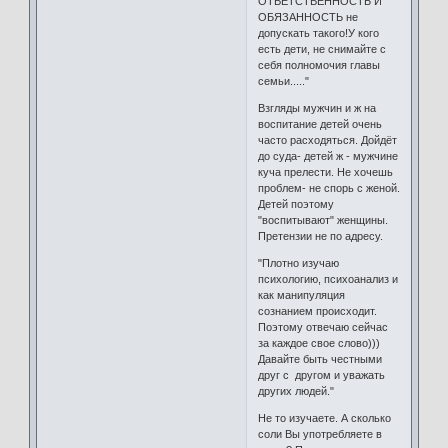
ОТВЕТСТВЕННОСТЬ И
ОБЯЗАННОСТЬ не
допускать такого!У кого
есть дети, не снимайте с
себя полномочия главы
семьи....."
Взгляды мужчин и ж на
воспитание детей очень
часто расходяться. Дойдёт
до суда- детей ж - мужчине
куча прелести. Не хочешь
проблем- не спорь с женой.
Детей поэтому
"воспитывают" женщины.
Претензии не по адресу.
"Плотно изучаю
психологию, психоанализ и
как манипуляция
сознанием происходит.
Поэтому отвечаю сейчас
за каждое свое слово)))
Давайте быть честными
друг с другом и уважать
других людей."
Не то изучаете. А сколько
соли Вы употребляете в