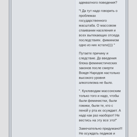
адекватного поведения?
"! Да тут надо говорить о
проблемах
государственного
масштаба. О массовом
спаивании населения и
всех вытекающих отсюда
последствиях. фиминизм
одно из них кстати)))) "
Путаете причину и
следствие. До введения
блока феминистических
законов после смерти
Вождя Народов настолько
высокого уровня
алкоголизма не было.
". Кукловодам массонским
только того и надо, чтобы
были феминистки, были
гомики, были те, кто с
пеной у рта их осуждает. А
надо как раз наоборот! Не
вестись на эту все это!"
Замечательно придумано!!!
Не осуждать педиков и