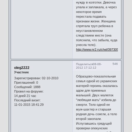
нужду в колготки. Девочка
упала и заплакала, а через
некоторое время
перестала подавать
признаки жизни. Женщина
спрятала труп ребенка в
неустановленном
следствием месте (она
пояснила, что забыла, куда
унесла тело).
http://www.nr2.ru/chel/397305.html
546
Поделиться
08-08-
oleg2222
2012 17:12:12
Участник
Образцово-показательная
Зарегистрирован
: 02-10-2010
семья одной из украинских
Приглашений:
0
матерей-героинь оказалась
Сообщений:
1888
адом для приемных
Провел на форуме:
малышей. Двух малюток
14 дней 21 час
"любящая мать" избила до
Последний визит:
11-01-2015 18:41:29
смерти. Тело одной ее
муж-шахтер и старшая
родная дочь сожгли, а тело
второй закопали.
Испугавшись грядущей
проверки опекунских