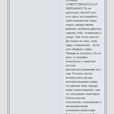
ПРЯМАЯ
ОТВЕТСТВЕННОСТЬ И
ОБЯЗАННОСТЬ не
допускать такого!У кого
есть дети, не снимайте с
себя полномочия главы
семьи, предоставляя
ребенка, особенно девочку,
самому себе, телевизору и
улице. Там точно научат!
Да только не тому, чему
надо, к сожалению... Если
кого обидела, сорри.
Правда не хотелось. Но не
могу я спокойно
относиться к таким вот
пустым
разглагольствованиям ни о
чем. Я очень плотно
интересуюсь как раз
многими вещами и вижу,
что данная тема гораздо
шире и многограннее, чем
тут описывают некоторые.
Плотно изучаю
психологию, психоанализ и
как манипуляция
сознанием происходит.