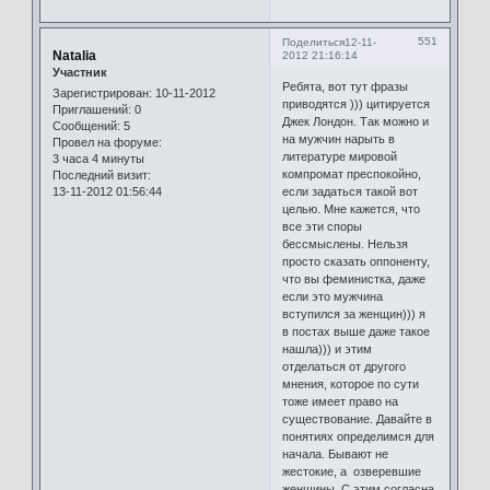
551
Поделиться
12-11-
Natalia
2012 21:16:14
Участник
Ребята, вот тут фразы
Зарегистрирован
: 10-11-2012
приводятся ))) цитируется
Приглашений:
0
Джек Лондон. Так можно и
Сообщений:
5
на мужчин нарыть в
Провел на форуме:
литературе мировой
3 часа 4 минуты
компромат преспокойно,
Последний визит:
13-11-2012 01:56:44
если задаться такой вот
целью. Мне кажется, что
все эти споры
бессмыслены. Нельзя
просто сказать оппоненту,
что вы феминистка, даже
если это мужчина
вступился за женщин))) я
в постах выше даже такое
нашла))) и этим
отделаться от другого
мнения, которое по сути
тоже имеет право на
существование. Давайте в
понятиях определимся для
начала. Бывают не
жестокие, а озверевшие
женщины. С этим согласна