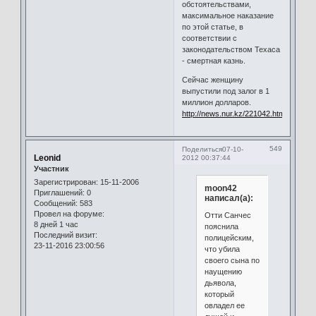
обстоятельствами,
максимальное наказание
по этой статье, в
соответствии с
законодательством Техаса
- смертная казнь.
Сейчас женщину
выпустили под залог в 1
миллион долларов.
http://news.nur.kz/221042.html
549
Поделиться
07-10-
Leonid
2012 00:37:44
Участник
Зарегистрирован
: 15-11-2006
moon42
Приглашений:
0
написал(а):
Сообщений:
583
Провел на форуме:
Отти Санчес
8 дней 1 час
пояснила
Последний визит:
полицейским,
23-11-2016 23:00:56
что убила
своего сына по
наущению
дьявола,
который
овладел ее