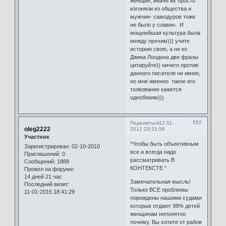
женщин, иначе их просто
изгоняли из общества и
мужчин- самодуров тоже
не было у славян. И
мощнейшая культура была
между прочим))) учите
историю свою, а не из
Джека Лондона две фразы
цитируйте)) ничего против
данного писателя не имею,
но мне именно такое его
толкование кажется
однобоким)))
552
Поделиться
12-11-
oleg2222
2012 23:31:56
Участник
"Чтобы быть объективным
Зарегистрирован
: 02-10-2010
все и всегда надо
Приглашений:
0
рассматривать В
Сообщений:
1888
КОНТЕКСТЕ."
Провел на форуме:
14 дней 21 час
Замечательная мысль!
Последний визит:
Только ВСЕ проблемы
11-01-2015 18:41:29
порождены нашими судами
которые отдают 98% детей
женщинам непонятно
почему. Вы хотите от рабов