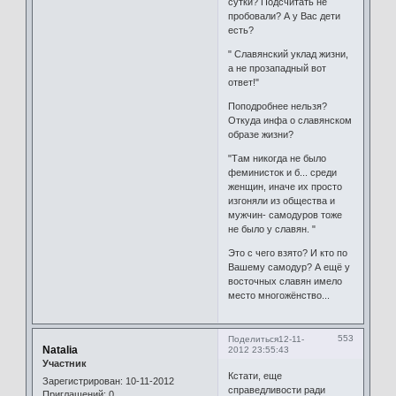
сутки? Подсчитать не
пробовали? А у Вас дети
есть?
" Славянский уклад жизни,
а не прозападный вот
ответ!"
Поподробнее нельзя?
Откуда инфа о славянском
образе жизни?
"Там никогда не было
феминисток и б... среди
женщин, иначе их просто
изгоняли из общества и
мужчин- самодуров тоже
не было у славян. "
Это с чего взято? И кто по
Вашему самодур? А ещё у
восточных славян имело
место многожёнство...
553
Поделиться
12-11-
Natalia
2012 23:55:43
Участник
Кстати, еще
Зарегистрирован
: 10-11-2012
справедливости ради
Приглашений:
0