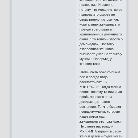
полностью. И именно
потому что женщине по ее
природе это скорее не
свойственно, потому как
нормальная женщина это
прежде всего мать и
хранительница домашнего
очага. Это тепло и забота о
домочадцах. Поэтому
озверевшая женщина
вызывает ужас не только у
мужчин. Поверьте, у
женщин тоже.
Чтобы быть объективным
все и всегда надо
рассматривать В
КОНТЕКСТЕ. Тогда можно
понять почему та или иная
особь женского пола
дожилась до такого
состояния. То, что бывают
псевдомужчины, которые
издеваются над
женщинами это тоже факт.
Не станет настоящий
МУЖЧИНА тиранить свою
жену и детей и будет нести