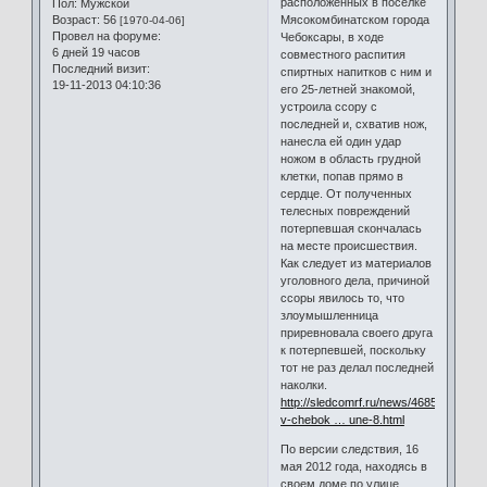
расположенных в посёлке
Пол:
Мужской
Мясокомбинатском города
Возраст:
56
[1970-04-06]
Провел на форуме:
Чебоксары, в ходе
6 дней 19 часов
совместного распития
Последний визит:
спиртных напитков с ним и
19-11-2013 04:10:36
его 25-летней знакомой,
устроила ссору с
последней и, схватив нож,
нанесла ей один удар
ножом в область грудной
клетки, попав прямо в
сердце. От полученных
телесных повреждений
потерпевшая скончалась
на месте происшествия.
Как следует из материалов
уголовного дела, причиной
ссоры явилось то, что
злоумышленница
приревновала своего друга
к потерпевшей, поскольку
тот не раз делал последней
наколки.
http://sledcomrf.ru/news/46855-
v-chebok … une-8.html
По версии следствия, 16
мая 2012 года, находясь в
своем доме по улице