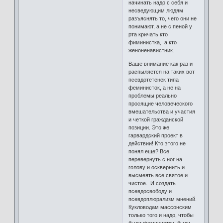
начинать надо с себя и
несведующим людям
разъяснять то, чего они не
понимают, а не с пеной у
рта кричать кто
фиминистка, а кто
женоненавистник.
Ваше внимание как раз и
распыляется на таких вот
псевдотетенек типа
феминисток, а не на
проблемы реально
просящие человеческого
вмешательства и участия
и четкой гражданской
позиции. Это же
гарвардский проект в
действии! Кто этого не
понял еще? Все
перевернуть с ног на
голову и осквернить и
высмеять все святое и
чистое. И создать
псевдосвободу и
псевдоплюрализм мнений.
Кукловодам массонским
только того и надо, чтобы